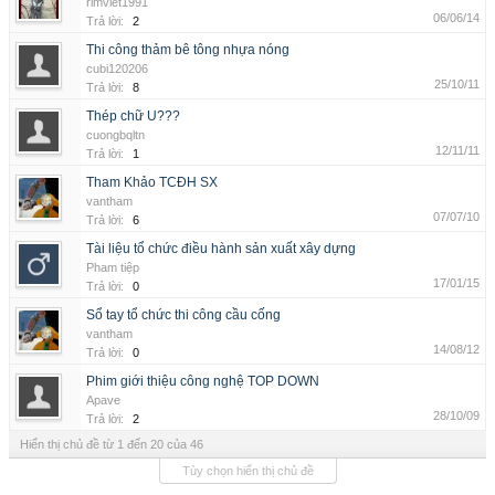
rimviet1991
06/06/14
Trả lời:
2
Thi công thảm bê tông nhựa nóng
cubi120206
25/10/11
Trả lời:
8
Thép chữ U???
cuongbqltn
12/11/11
Trả lời:
1
Tham Khảo TCĐH SX
vantham
07/07/10
Trả lời:
6
Tài liệu tổ chức điều hành sản xuất xây dựng
Pham tiệp
17/01/15
Trả lời:
0
Sổ tay tổ chức thi công cầu cống
vantham
14/08/12
Trả lời:
0
Phim giới thiệu công nghệ TOP DOWN
Apave
28/10/09
Trả lời:
2
Hiển thị chủ đề từ 1 đến 20 của 46
Tùy chọn hiển thị chủ đề