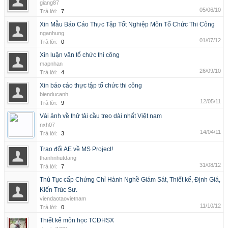
giang87
05/06/10
Trả lời:
7
Xin Mẫu Báo Cáo Thực Tập Tốt Nghiệp Môn Tổ Chức Thi Công
nganhung
01/07/12
Trả lời:
0
Xin luận văn tổ chức thi công
mapnhan
26/09/10
Trả lời:
4
Xin báo cáo thực tập tổ chức thi công
bienducanh
12/05/11
Trả lời:
9
Vài ảnh về thử tải cầu treo dài nhất Việt nam
nxh07
14/04/11
Trả lời:
3
Trao đổi AE về MS Project!
thanhnhutdang
31/08/12
Trả lời:
7
Thủ Tục cấp Chứng Chỉ Hành Nghề Giám Sát, Thiết kế, Định Giá,
Kiến Trúc Sư.
viendaotaovietnam
11/10/12
Trả lời:
0
Thiết kế môn học TCĐHSX