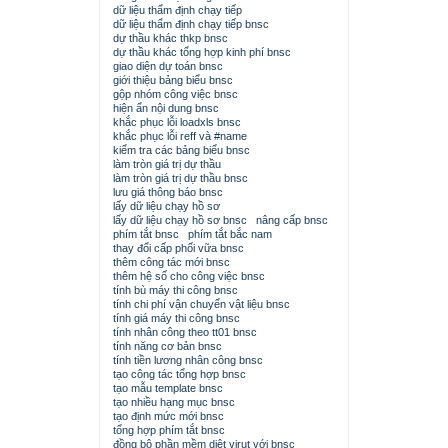
dữ liệu thẩm định chạy tiếp
dữ liệu thẩm định chạy tiếp bnsc
dự thầu khác thkp bnsc
dự thầu khác tổng hợp kinh phí bnsc
giao diện dự toán bnsc
giới thiệu bảng biểu bnsc
gộp nhóm công việc bnsc
hiện ẩn nội dung bnsc
khắc phục lỗi loadxls bnsc
khắc phục lỗi reff và #name
kiểm tra các bảng biểu bnsc
làm tròn giá trị dự thầu
làm tròn giá trị dự thầu bnsc
lưu giá thông báo bnsc
lấy dữ liệu chạy hồ sơ
lấy dữ liệu chạy hồ sơ bnsc
nâng cấp bnsc
phím tắt bnsc
phím tắt bắc nam
thay đổi cấp phối vữa bnsc
thêm công tác mới bnsc
thêm hệ số cho công việc bnsc
tính bù máy thi công bnsc
tính chi phí vận chuyển vật liệu bnsc
tính giá máy thi công bnsc
tính nhân công theo tt01 bnsc
tính năng cơ bản bnsc
tính tiền lương nhân công bnsc
tạo công tác tổng hợp bnsc
tạo mẫu template bnsc
tạo nhiều hạng mục bnsc
tạo định mức mới bnsc
tổng hợp phím tắt bnsc
đồng bộ phần mềm diệt virut với bnsc