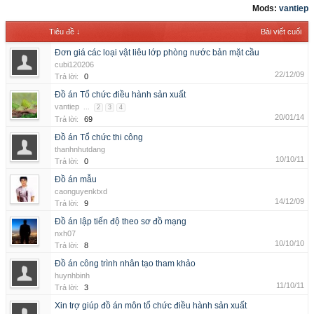
Mods:
vantiep
Tiêu đề ↓
Bài viết cuối
Đơn giá các loại vật liêu lớp phòng nước bản mặt cầu
cubi120206
22/12/09
Trả lời:
0
Đồ án Tổ chức điều hành sản xuất
vantiep
...
2
3
4
20/01/14
Trả lời:
69
Đồ án Tổ chức thi công
thanhnhutdang
10/10/11
Trả lời:
0
Đồ án mẫu
caonguyenktxd
14/12/09
Trả lời:
9
Đồ án lập tiến độ theo sơ đồ mạng
nxh07
10/10/10
Trả lời:
8
Đồ án công trình nhân tạo tham khảo
huynhbinh
11/10/11
Trả lời:
3
Xin trợ giúp đồ án môn tổ chức điều hành sản xuất