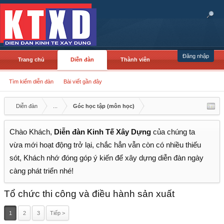
Đăng nhập
Trang chủ
Diễn đàn
Thành viên
Tìm kiếm diễn đàn
Bài viết gần đây
Diễn đàn
...
Góc học tập (môn học)
Chào Khách,
Diễn đàn Kinh Tế Xây Dựng
của chúng ta
vừa mới hoạt động trở lại, chắc hẳn vẫn còn có nhiều thiếu
sót, Khách nhớ đóng góp ý kiến để xây dựng diễn đàn ngày
càng phát triển nhé!
Tổ chức thi công và điều hành sản xuất
1
2
3
Tiếp >