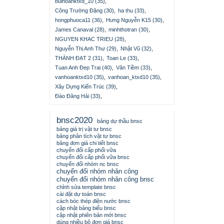
buihoanktxd_10 (35)
,
Công Trường Đặng (30)
,
ha thu (33)
,
hongphuoca11 (36)
,
Hưng Nguyễn K15 (30)
,
James Canaval (28)
,
minhthotran (30)
,
NGUYEN KHAC TRIEU (28)
,
Nguyễn Thị Anh Thư (29)
,
Nhật Vũ (32)
,
THÀNH ĐẠT 2 (31)
,
Toan Le (33)
,
Tuan Anh Đep Trai (40)
,
Văn Tiềm (33)
,
vanhoanktxd10 (35)
,
vanhoan_ktxd10 (35)
,
Xây Dựng Kiến Trúc (39)
,
Đào Đăng Hải (33)
,
bnsc2020
bảng dự thầu bnsc
bảng giá trị vật tư bnsc
bảng phân tích vật tư bnsc
bảng đơn giá chi tiết bnsc
chuyển đổi cấp phối vữa
chuyển đổi cấp phối vữa bnsc
chuyển đổi nhóm nc bnsc
chuyển đổi nhóm nhân công
chuyển đổi nhóm nhân công bnsc
chỉnh sửa template bnsc
cài đặt dự toán bnsc
cách bóc thép điện nước bnsc
cập nhật bảng biểu bnsc
cập nhật phiên bản mới bnsc
dùng nhiều bộ đơn giá bnsc