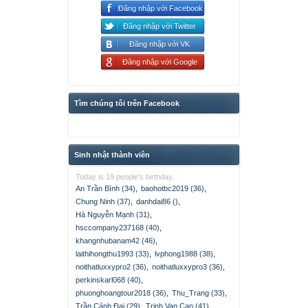
Đăng nhập với Facebook
Đăng nhập với Twitter
Đăng nhập với VK
Đăng nhập với Google
Tìm chúng tôi trên Facebook
Sinh nhật thành viên
Today is 19 people's birthday.
An Trần Bình (34)
,
baohotbc2019 (36)
,
Chung Ninh (37)
,
danhdai86 ()
,
Hà Nguyễn Mạnh (31)
,
hsccompany237168 (40)
,
khangnhubanam42 (46)
,
laithihongthu1993 (33)
,
lvphong1988 (38)
,
noithatluxxypro2 (36)
,
noithatluxxypro3 (36)
,
perkinskarl068 (40)
,
phuonghoangtour2018 (36)
,
Thu_Trang (33)
,
Trần Cảnh Đại (29)
,
Trinh Van Can (41)
,