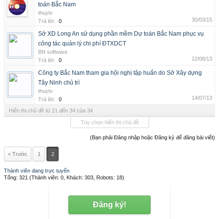
toán Bắc Nam
thuytv
30/03/15
Trả lời:
0
Sở XD Long An sử dụng phần mềm Dự toán Bắc Nam phục vụ
công tác quản lý chi phí ĐTXDCT
BN software
22/08/13
Trả lời:
0
Công ty Bắc Nam tham gia hội nghị tập huấn do Sở Xây dựng
Tây Ninh chủ trì
thuytv
14/07/13
Trả lời:
0
Hiển thị chủ đề từ 21 đến 34 của 34
Tùy chọn hiển thị chủ đề
(Bạn phải Đăng nhập hoặc Đăng ký để đăng bài viết)
< Trước
1
2
Thành viên đang trực tuyến
Tổng: 321 (Thành viên: 0, Khách: 303, Robots: 18)
Đăng ký!