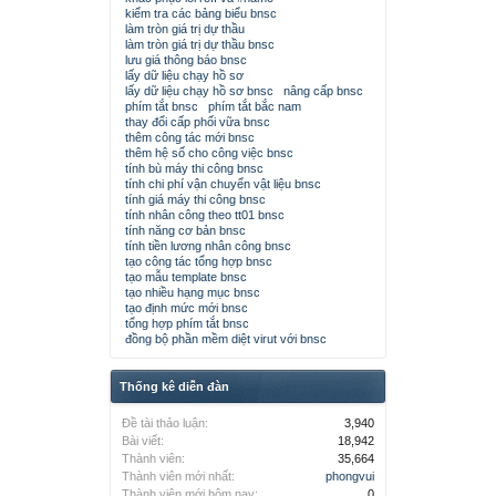
kiểm tra các bảng biểu bnsc
làm tròn giá trị dự thầu
làm tròn giá trị dự thầu bnsc
lưu giá thông báo bnsc
lấy dữ liệu chạy hồ sơ
lấy dữ liệu chạy hồ sơ bnsc
nâng cấp bnsc
phím tắt bnsc
phím tắt bắc nam
thay đổi cấp phối vữa bnsc
thêm công tác mới bnsc
thêm hệ số cho công việc bnsc
tính bù máy thi công bnsc
tính chi phí vận chuyển vật liệu bnsc
tính giá máy thi công bnsc
tính nhân công theo tt01 bnsc
tính năng cơ bản bnsc
tính tiền lương nhân công bnsc
tạo công tác tổng hợp bnsc
tạo mẫu template bnsc
tạo nhiều hạng mục bnsc
tạo định mức mới bnsc
tổng hợp phím tắt bnsc
đồng bộ phần mềm diệt virut với bnsc
Thống kê diễn đàn
Đề tài thảo luận:
3,940
Bài viết:
18,942
Thành viên:
35,664
Thành viên mới nhất:
phongvui
Thành viên mới hôm nay:
0