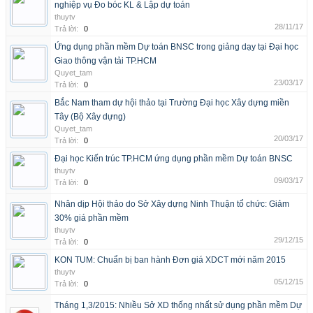
nghiệp vụ Đo bóc KL & Lập dự toán
thuytv
28/11/17
Trả lời:
0
Ứng dụng phần mềm Dự toán BNSC trong giảng dạy tại Đại học
Giao thông vận tải TP.HCM
Quyet_tam
23/03/17
Trả lời:
0
Bắc Nam tham dự hội thảo tại Trường Đại học Xây dựng miền
Tây (Bộ Xây dựng)
Quyet_tam
20/03/17
Trả lời:
0
Đại học Kiến trúc TP.HCM ứng dụng phần mềm Dự toán BNSC
thuytv
09/03/17
Trả lời:
0
Nhân dịp Hội thảo do Sở Xây dựng Ninh Thuận tổ chức: Giảm
30% giá phần mềm
thuytv
29/12/15
Trả lời:
0
KON TUM: Chuẩn bị ban hành Đơn giá XDCT mới năm 2015
thuytv
05/12/15
Trả lời:
0
Tháng 1,3/2015: Nhiều Sở XD thống nhất sử dụng phần mềm Dự