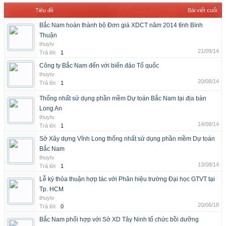
Tiêu đề
Bài viết cuối
Bắc Nam hoàn thành bộ Đơn giá XDCT năm 2014 tỉnh Bình
Thuận
thuytv
21/09/14
Trả lời:
1
Công ty Bắc Nam đến với biển đảo Tổ quốc
thuytv
20/08/14
Trả lời:
1
Thống nhất sử dụng phần mềm Dự toán Bắc Nam tại địa bàn
Long An
thuytv
14/08/14
Trả lời:
1
Sở Xây dựng Vĩnh Long thống nhất sử dụng phần mềm Dự toán
Bắc Nam
thuytv
13/08/14
Trả lời:
1
Lễ ký thỏa thuận hợp tác với Phân hiệu trường Đại học GTVT tại
Tp. HCM
thuytv
20/06/18
Trả lời:
0
Bắc Nam phối hợp với Sở XD Tây Ninh tổ chức bồi dưỡng