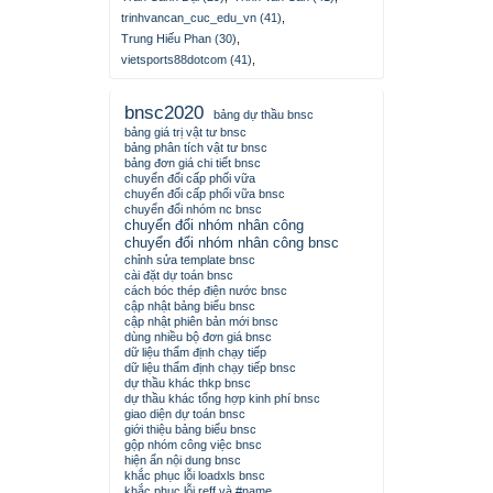
trinhvancan_cuc_edu_vn (41)
,
Trung Hiếu Phan (30)
,
vietsports88dotcom (41)
,
bnsc2020
bảng dự thầu bnsc
bảng giá trị vật tư bnsc
bảng phân tích vật tư bnsc
bảng đơn giá chi tiết bnsc
chuyển đổi cấp phối vữa
chuyển đổi cấp phối vữa bnsc
chuyển đổi nhóm nc bnsc
chuyển đổi nhóm nhân công
chuyển đổi nhóm nhân công bnsc
chỉnh sửa template bnsc
cài đặt dự toán bnsc
cách bóc thép điện nước bnsc
cập nhật bảng biểu bnsc
cập nhật phiên bản mới bnsc
dùng nhiều bộ đơn giá bnsc
dữ liệu thẩm định chạy tiếp
dữ liệu thẩm định chạy tiếp bnsc
dự thầu khác thkp bnsc
dự thầu khác tổng hợp kinh phí bnsc
giao diện dự toán bnsc
giới thiệu bảng biểu bnsc
gộp nhóm công việc bnsc
hiện ẩn nội dung bnsc
khắc phục lỗi loadxls bnsc
khắc phục lỗi reff và #name