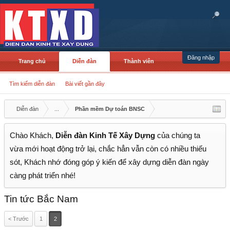
Đăng nhập
Trang chủ
Diễn đàn
Thành viên
Tìm kiếm diễn đàn
Bài viết gần đây
Diễn đàn
...
Phần mềm Dự toán BNSC
Chào Khách,
Diễn đàn Kinh Tế Xây Dựng
của chúng ta
vừa mới hoạt động trở lại, chắc hẳn vẫn còn có nhiều thiếu
sót, Khách nhớ đóng góp ý kiến để xây dựng diễn đàn ngày
càng phát triển nhé!
Tin tức Bắc Nam
< Trước
1
2