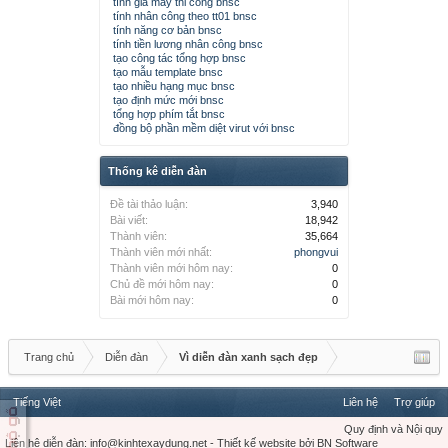
tính giá máy thi công bnsc
tính nhân công theo tt01 bnsc
tính năng cơ bản bnsc
tính tiền lương nhân công bnsc
tạo công tác tổng hợp bnsc
tạo mẫu template bnsc
tạo nhiều hạng mục bnsc
tạo định mức mới bnsc
tổng hợp phím tắt bnsc
đồng bộ phần mềm diệt virut với bnsc
Thống kê diễn đàn
Đề tài thảo luận:
3,940
Bài viết:
18,942
Thành viên:
35,664
Thành viên mới nhất:
phongvui
Thành viên mới hôm nay:
0
Chủ đề mới hôm nay:
0
Bài mới hôm nay:
0
Trang chủ
Diễn đàn
Vì diễn đàn xanh sạch đẹp
Tiếng Việt
Liên hệ
Trợ giúp
Quy định và Nội quy
Liên hệ diễn đàn:
info@kinhtexaydung.net
-
Thiết kế website
bởi
BN Software