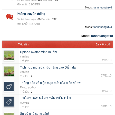
21/05/15
Mods:
tannhuongktxd
Phòng truyền thống
Đề tài thảo luận:
69
Bài viết:
337
15/06/18
Mods:
tannhuongktxd
Mods:
tannhuongktxd
Tiêu đề ↓
Bài viết cuối
Upload avatar mình muốn!
vantiep
02/01/10
Trả lời:
2
Tích hợp một số chức năng vào Diễn đàn
vantiep
27/11/10
Trả lời:
2
Thông báo về diện mạo mới của diễn đàn!!!
Day_by_day
09/03/10
Trả lời:
2
THÔNG BÁO NÂNG CẤP DIỄN ĐÀN
ADMIN
05/11/13
Trả lời:
5
Sự cố nhà cung cấp!