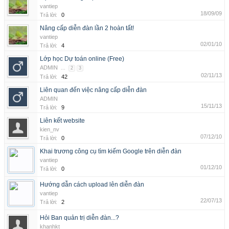
vantiep
18/09/09
Trả lời:
0
Nâng cấp diễn đàn lần 2 hoàn tất!
vantiep
02/01/10
Trả lời:
4
Lớp học Dự toán online (Free)
ADMIN
...
2
3
02/11/13
Trả lời:
42
Liên quan đến việc nâng cấp diễn đàn
ADMIN
15/11/13
Trả lời:
9
Liên kết website
kien_nv
07/12/10
Trả lời:
0
Khai trương công cụ tìm kiếm Google trên diễn đàn
vantiep
01/12/10
Trả lời:
0
Hướng dẫn cách upload lên diễn đàn
vantiep
22/07/13
Trả lời:
2
Hỏi Ban quản trị diễn đàn...?
khanhkt