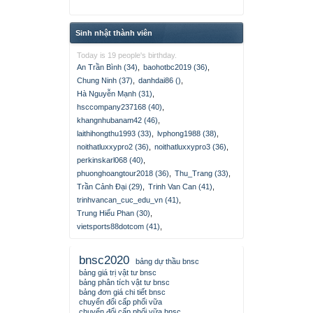
Sinh nhật thành viên
Today is 19 people's birthday.
An Trần Bình (34)
,
baohotbc2019 (36)
,
Chung Ninh (37)
,
danhdai86 ()
,
Hà Nguyễn Mạnh (31)
,
hsccompany237168 (40)
,
khangnhubanam42 (46)
,
laithihongthu1993 (33)
,
lvphong1988 (38)
,
noithatluxxypro2 (36)
,
noithatluxxypro3 (36)
,
perkinskarl068 (40)
,
phuonghoangtour2018 (36)
,
Thu_Trang (33)
,
Trần Cảnh Đại (29)
,
Trinh Van Can (41)
,
trinhvancan_cuc_edu_vn (41)
,
Trung Hiếu Phan (30)
,
vietsports88dotcom (41)
,
bnsc2020
bảng dự thầu bnsc
bảng giá trị vật tư bnsc
bảng phân tích vật tư bnsc
bảng đơn giá chi tiết bnsc
chuyển đổi cấp phối vữa
chuyển đổi cấp phối vữa bnsc