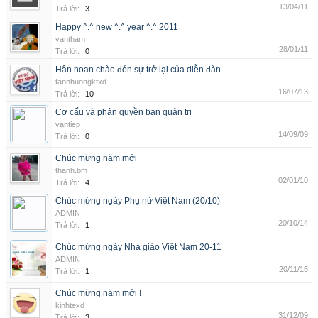
13/04/11
Trả lời:
3
Happy ^.^ new ^.^ year ^.^ 2011
vantham
28/01/11
Trả lời:
0
Hân hoan chào đón sự trở lại của diễn đàn
tannhuongktxd
16/07/13
Trả lời:
10
Cơ cấu và phân quyền ban quản trị
vantiep
14/09/09
Trả lời:
0
Chúc mừng năm mới
thanh.bm
02/01/10
Trả lời:
4
Chúc mừng ngày Phụ nữ Việt Nam (20/10)
ADMIN
20/10/14
Trả lời:
1
Chúc mừng ngày Nhà giáo Việt Nam 20-11
ADMIN
20/11/15
Trả lời:
1
Chúc mừng năm mới !
kinhtexd
31/12/09
Trả lời:
3