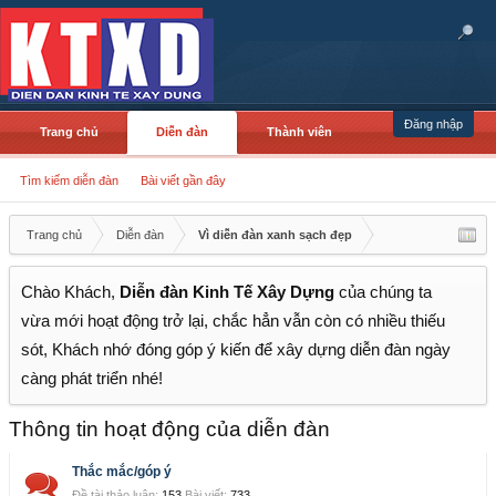
Đăng nhập
Trang chủ
Diễn đàn
Thành viên
Tìm kiếm diễn đàn
Bài viết gần đây
Trang chủ
Diễn đàn
Vì diễn đàn xanh sạch đẹp
Chào Khách,
Diễn đàn Kinh Tế Xây Dựng
của chúng ta
vừa mới hoạt động trở lại, chắc hẳn vẫn còn có nhiều thiếu
sót, Khách nhớ đóng góp ý kiến để xây dựng diễn đàn ngày
càng phát triển nhé!
Thông tin hoạt động của diễn đàn
Thắc mắc/góp ý
Đề tài thảo luận:
153
Bài viết:
733