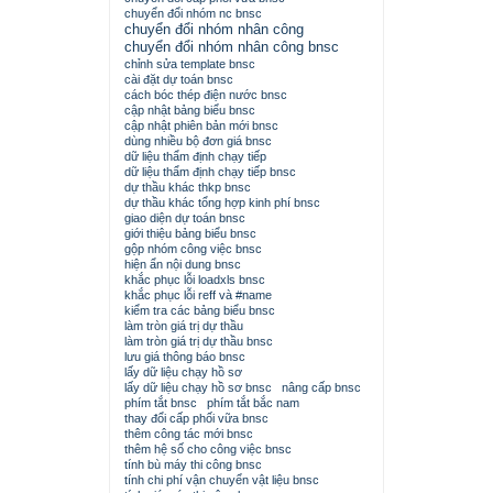
chuyển đổi nhóm nc bnsc
chuyển đổi nhóm nhân công
chuyển đổi nhóm nhân công bnsc
chỉnh sửa template bnsc
cài đặt dự toán bnsc
cách bóc thép điện nước bnsc
cập nhật bảng biểu bnsc
cập nhật phiên bản mới bnsc
dùng nhiều bộ đơn giá bnsc
dữ liệu thẩm định chạy tiếp
dữ liệu thẩm định chạy tiếp bnsc
dự thầu khác thkp bnsc
dự thầu khác tổng hợp kinh phí bnsc
giao diện dự toán bnsc
giới thiệu bảng biểu bnsc
gộp nhóm công việc bnsc
hiện ẩn nội dung bnsc
khắc phục lỗi loadxls bnsc
khắc phục lỗi reff và #name
kiểm tra các bảng biểu bnsc
làm tròn giá trị dự thầu
làm tròn giá trị dự thầu bnsc
lưu giá thông báo bnsc
lấy dữ liệu chạy hồ sơ
lấy dữ liệu chạy hồ sơ bnsc
nâng cấp bnsc
phím tắt bnsc
phím tắt bắc nam
thay đổi cấp phối vữa bnsc
thêm công tác mới bnsc
thêm hệ số cho công việc bnsc
tính bù máy thi công bnsc
tính chi phí vận chuyển vật liệu bnsc