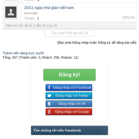
20/11 ngày nhà giáo việt nam
phuongle
19/11/11
Trả lời:
1
Hiển thị chủ đề từ 1 đến 20 của 20
Tùy chọn hiển thị chủ đề
(Bạn phải Đăng nhập hoặc Đăng ký để đăng bài viết)
Thành viên đang trực tuyến
Tổng: 267 (Thành viên: 0, Khách: 256, Robots: 11)
Đăng ký!
Đăng nhập với Facebook
Đăng nhập với Twitter
Đăng nhập với VK
Đăng nhập với Google
Tìm chúng tôi trên Facebook