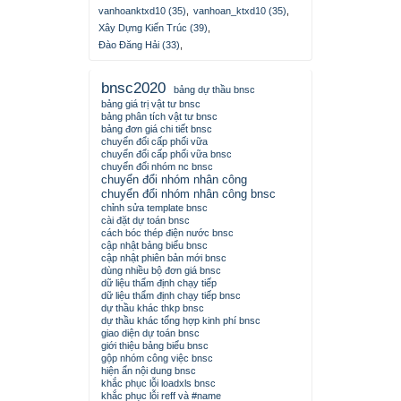
vanhoanktxd10 (35)
,
vanhoan_ktxd10 (35)
,
Xây Dựng Kiến Trúc (39)
,
Đào Đăng Hải (33)
,
bnsc2020
bảng dự thầu bnsc
bảng giá trị vật tư bnsc
bảng phân tích vật tư bnsc
bảng đơn giá chi tiết bnsc
chuyển đổi cấp phối vữa
chuyển đổi cấp phối vữa bnsc
chuyển đổi nhóm nc bnsc
chuyển đổi nhóm nhân công
chuyển đổi nhóm nhân công bnsc
chỉnh sửa template bnsc
cài đặt dự toán bnsc
cách bóc thép điện nước bnsc
cập nhật bảng biểu bnsc
cập nhật phiên bản mới bnsc
dùng nhiều bộ đơn giá bnsc
dữ liệu thẩm định chạy tiếp
dữ liệu thẩm định chạy tiếp bnsc
dự thầu khác thkp bnsc
dự thầu khác tổng hợp kinh phí bnsc
giao diện dự toán bnsc
giới thiệu bảng biểu bnsc
gộp nhóm công việc bnsc
hiện ẩn nội dung bnsc
khắc phục lỗi loadxls bnsc
khắc phục lỗi reff và #name