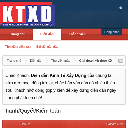
Đăng nhập
Trang chủ
Diễn đàn
Thành viên
Tìm kiếm diễn đàn
Bài viết gần đây
Trang chủ
Diễn đàn
Thư viện mẫu
Giai đoạn kết thúc XD
Chào Khách,
Diễn đàn Kinh Tế Xây Dựng
của chúng ta
vừa mới hoạt động trở lại, chắc hẳn vẫn còn có nhiều thiếu
sót, Khách nhớ đóng góp ý kiến để xây dựng diễn đàn ngày
càng phát triển nhé!
Thanh/Quyết/Kiểm toán
Tiêu đề
Bài viết cuối