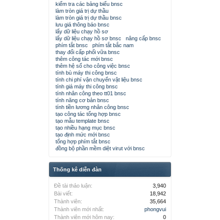
kiểm tra các bảng biểu bnsc
làm tròn giá trị dự thầu
làm tròn giá trị dự thầu bnsc
lưu giá thông báo bnsc
lấy dữ liệu chạy hồ sơ
lấy dữ liệu chạy hồ sơ bnsc
nâng cấp bnsc
phím tắt bnsc
phím tắt bắc nam
thay đổi cấp phối vữa bnsc
thêm công tác mới bnsc
thêm hệ số cho công việc bnsc
tính bù máy thi công bnsc
tính chi phí vận chuyển vật liệu bnsc
tính giá máy thi công bnsc
tính nhân công theo tt01 bnsc
tính năng cơ bản bnsc
tính tiền lương nhân công bnsc
tạo công tác tổng hợp bnsc
tạo mẫu template bnsc
tạo nhiều hạng mục bnsc
tạo định mức mới bnsc
tổng hợp phím tắt bnsc
đồng bộ phần mềm diệt virut với bnsc
Thống kê diễn đàn
Đề tài thảo luận:
3,940
Bài viết:
18,942
Thành viên:
35,664
Thành viên mới nhất:
phongvui
Thành viên mới hôm nay:
0