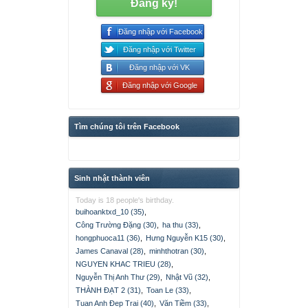
Đăng ký!
Đăng nhập với Facebook
Đăng nhập với Twitter
Đăng nhập với VK
Đăng nhập với Google
Tìm chúng tôi trên Facebook
Sinh nhật thành viên
Today is 18 people's birthday.
buihoanktxd_10 (35)
,
Công Trường Đặng (30)
,
ha thu (33)
,
hongphuoca11 (36)
,
Hưng Nguyễn K15 (30)
,
James Canaval (28)
,
minhthotran (30)
,
NGUYEN KHAC TRIEU (28)
,
Nguyễn Thị Anh Thư (29)
,
Nhật Vũ (32)
,
THÀNH ĐẠT 2 (31)
,
Toan Le (33)
,
Tuan Anh Đep Trai (40)
,
Văn Tiềm (33)
,