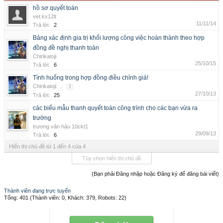
hồ sơ quyết toán
vet.kx12lt
11/11/14
Trả lời:
2
Bảng xác định gia trị khối lượng công việc hoàn thành theo hợp
đồng đề nghị thanh toán
Chirikatoji
25/10/15
Trả lời:
6
Tình huống trong hợp đồng điều chỉnh giá!
Chirikatoji
...
2
27/10/13
Trả lời:
25
các biểu mẫu thanh quyết toán công trình cho các bạn vừa ra
trường
trương văn hậu 10ckt1
29/09/13
Trả lời:
6
Hiển thị chủ đề từ 1 đến 4 của 4
Tùy chọn hiển thị chủ đề
(Bạn phải Đăng nhập hoặc Đăng ký để đăng bài viết)
Thành viên đang trực tuyến
Tổng: 401 (Thành viên: 0, Khách: 379, Robots: 22)