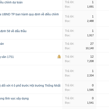
Trả lời:
1
iều chỉnh dự toán
Đọc:
1,691
a UBND TP ban hành quy định về điều chỉnh
Trả lời:
1
Đọc:
2,488
Trả lời:
1
 định 58 về đấu thầu
Đọc:
1,917
oán
Trả lời:
27
Đọc:
10,140
Trả lời:
12
g văn 1751
Đọc:
7,208
Trả lời:
1
Đọc:
2,334
Trả lời:
0
 đối với 4 ô phố trước Hội trường Thống Nhất
Đọc:
1,595
Trả lời:
0
rong lĩnh vực xây dựng
Đọc:
1,541