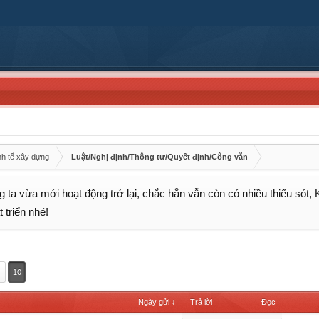
nh tế xây dựng
Luật/Nghị định/Thông tư/Quyết định/Công văn
 ta vừa mới hoạt động trở lại, chắc hẳn vẫn còn có nhiều thiếu sót,
 triển nhé!
10
Ngày gửi ↓
Trả lời
Đọc