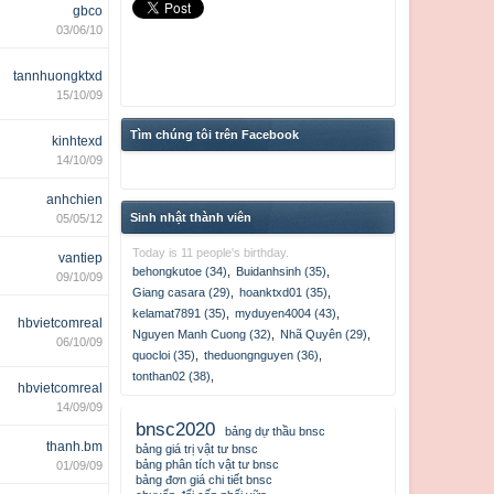
gbco
03/06/10
tannhuongktxd
15/10/09
Tìm chúng tôi trên Facebook
kinhtexd
14/10/09
anhchien
Sinh nhật thành viên
05/05/12
Today is 11 people's birthday.
vantiep
behongkutoe (34)
,
Buidanhsinh (35)
,
09/10/09
Giang casara (29)
,
hoanktxd01 (35)
,
kelamat7891 (35)
,
myduyen4004 (43)
,
hbvietcomreal
Nguyen Manh Cuong (32)
,
Nhã Quyên (29)
,
06/10/09
quocloi (35)
,
theduongnguyen (36)
,
tonthan02 (38)
,
hbvietcomreal
14/09/09
bnsc2020
bảng dự thầu bnsc
thanh.bm
bảng giá trị vật tư bnsc
bảng phân tích vật tư bnsc
01/09/09
bảng đơn giá chi tiết bnsc