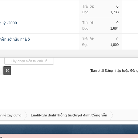
Trả lời:
0
Đọc:
1,733
Trả lời:
0
quý I/2009
Đọc:
1,684
Trả lời:
0
uyền sở hữu nhà ở
Đọc:
1,800
Tùy chọn hiển thị chủ đề
10
(Bạn phải Đăng nhập hoặc Đăng 
nh tế xây dựng
Luật/Nghị định/Thông tư/Quyết định/Công văn
re