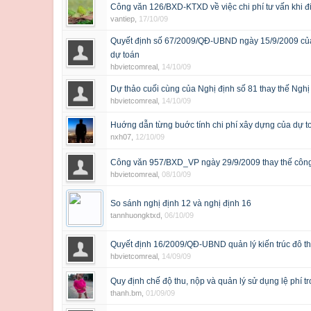
Công văn 126/BXD-KTXD về việc chi phí tư vấn khi đ
vantiep
,
17/10/09
Quyết định số 67/2009/QĐ-UBND ngày 15/9/2009 củ
dự toán
hbvietcomreal
,
14/10/09
Dự thảo cuối cùng của Nghị định số 81 thay thế Nghị
hbvietcomreal
,
14/10/09
Huớng dẫn từng buớc tính chi phí xây dựng của dự t
nxh07
,
12/10/09
Công văn 957/BXD_VP ngày 29/9/2009 thay thế côn
hbvietcomreal
,
08/10/09
So sánh nghị định 12 và nghị định 16
tannhuongktxd
,
06/10/09
Quyết định 16/2009/QĐ-UBND quản lý kiến trúc đô thị
hbvietcomreal
,
14/09/09
Quy định chế độ thu, nộp và quản lý sử dụng lệ phí t
thanh.bm
,
01/09/09