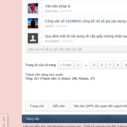
Văn bản pháp lý
thanh.bm
,
18/08/09
Công văn số 1028/BXD công bố chỉ số giá xây dựng 
nxh07
,
17/08/09
Quy định một số nội dung về cấp giấy chứng nhận q
huynhbinh
,
23/06/09
Hiển thị chủ đề từ 181 đến 199 của 199
Trang 10 của 10 trang
< Trước
1
←
5
6
7
8
9
Thành viên đang trực tuyến
Tổng: 317 (Thành viên: 0, Khách: 290, Robots: 27)
Trang chủ
Diễn đàn
Văn bản QPPL liên quan đến ngành Ki
Tiếng Việt
Liên hệ diễn đàn:
info@kinhtexaydung.net
-
Thiết kế website
bởi
BN Softwa