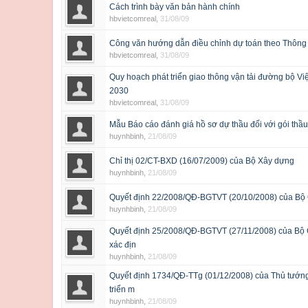
Cách trình bày văn bản hành chính
hbvietcomreal
,
31/08/09
Công văn hướng dẫn điều chỉnh dự toán theo Thông
hbvietcomreal
,
31/08/09
Quy hoạch phát triển giao thông vận tải đường bộ 
2030
hbvietcomreal
,
31/08/09
Mẫu Báo cáo đánh giá hồ sơ dự thầu đối với gói thầ
huynhbinh
,
21/08/09
Chỉ thị 02/CT-BXD (16/07/2009) của Bộ Xây dựng
huynhbinh
,
21/08/09
Quyết định 22/2008/QĐ-BGTVT (20/10/2008) của Bộ G
huynhbinh
,
21/08/09
Quyết định 25/2008/QĐ-BGTVT (27/11/2008) của Bộ Gi
xác địn
huynhbinh
,
21/08/09
Quyết định 1734/QĐ-TTg (01/12/2008) của Thủ tướng
triển m
huynhbinh
,
21/08/09