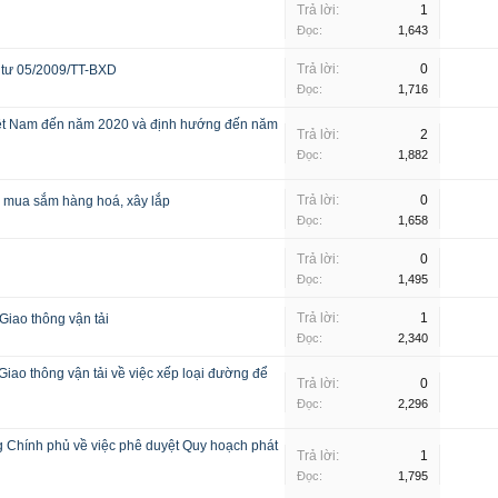
Trả lời:
1
Đọc:
1,643
Trả lời:
0
 tư 05/2009/TT-BXD
Đọc:
1,716
Việt Nam đến năm 2020 và định hướng đến năm
Trả lời:
2
Đọc:
1,882
Trả lời:
0
u mua sắm hàng hoá, xây lắp
Đọc:
1,658
Trả lời:
0
Đọc:
1,495
Trả lời:
1
iao thông vận tải
Đọc:
2,340
ao thông vận tải về việc xếp loại đường để
Trả lời:
0
Đọc:
2,296
 Chính phủ về việc phê duyệt Quy hoạch phát
Trả lời:
1
Đọc:
1,795