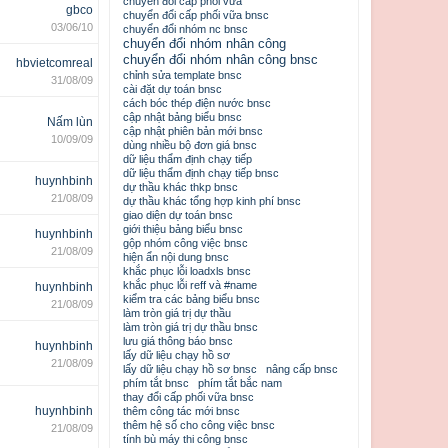
chuyển đổi cấp phối vữa
gbco
chuyển đổi cấp phối vữa bnsc
03/06/10
chuyển đổi nhóm nc bnsc
chuyển đổi nhóm nhân công
chuyển đổi nhóm nhân công bnsc
hbvietcomreal
chỉnh sửa template bnsc
31/08/09
cài đặt dự toán bnsc
cách bóc thép điện nước bnsc
cập nhật bảng biểu bnsc
Nấm lùn
cập nhật phiên bản mới bnsc
10/09/09
dùng nhiều bộ đơn giá bnsc
dữ liệu thẩm định chạy tiếp
dữ liệu thẩm định chạy tiếp bnsc
huynhbinh
dự thầu khác thkp bnsc
21/08/09
dự thầu khác tổng hợp kinh phí bnsc
giao diện dự toán bnsc
giới thiệu bảng biểu bnsc
huynhbinh
gộp nhóm công việc bnsc
21/08/09
hiện ẩn nội dung bnsc
khắc phục lỗi loadxls bnsc
khắc phục lỗi reff và #name
huynhbinh
kiểm tra các bảng biểu bnsc
21/08/09
làm tròn giá trị dự thầu
làm tròn giá trị dự thầu bnsc
lưu giá thông báo bnsc
huynhbinh
lấy dữ liệu chạy hồ sơ
21/08/09
lấy dữ liệu chạy hồ sơ bnsc
nâng cấp bnsc
phím tắt bnsc
phím tắt bắc nam
thay đổi cấp phối vữa bnsc
huynhbinh
thêm công tác mới bnsc
thêm hệ số cho công việc bnsc
21/08/09
tính bù máy thi công bnsc