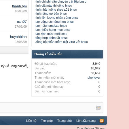
tính chi phí vận chuyển vật liệu bnsc
tính giá máy thi công bnsc
thanh.bm
tính nhân công theo tt01 bnsc
18/08/09
tính năng cơ bản bnsc
tính tiền lương nhân công bnsc
nxh07
tạo công tác tổng hợp bnsc
tạo mẫu template bnsc
17/08/09
tạo nhiều hạng mục bnsc
tạo định mức mới bnsc
huynhbinh
tổng hợp phím tắt bnsc
23/06/09
đồng bộ phần mềm diệt virut với bnsc
Thống kê diễn đàn
Đề tài thảo luận:
3,940
ký để đăng bài viết)
Bài viết:
18,942
Thành viên:
35,664
Thành viên mới nhất:
phongvui
Thành viên mới hôm nay:
0
Chủ đề mới hôm nay:
0
Bài mới hôm nay:
0
Liên hệ
Trợ giúp
Trang chủ
Lên đầu trang
Quy định và Nội quy