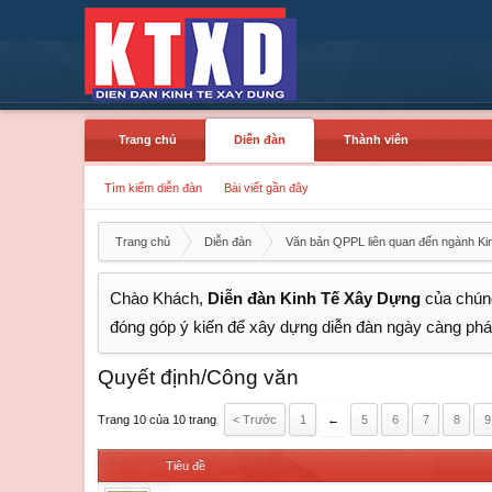
Trang chủ
Diễn đàn
Thành viên
Tìm kiếm diễn đàn
Bài viết gần đây
Trang chủ
Diễn đàn
Văn bản QPPL liên quan đến ngành Ki
Chào Khách,
Diễn đàn Kinh Tế Xây Dựng
của chúng
đóng góp ý kiến để xây dựng diễn đàn ngày càng phát
Quyết định/Công văn
Trang 10 của 10 trang
< Trước
1
←
5
6
7
8
9
Tiêu đề