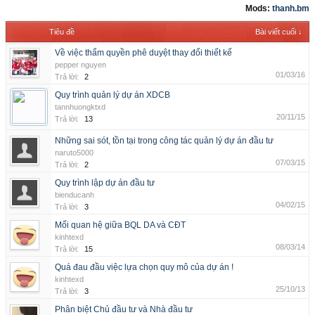
Mods:
thanh.bm
Tiêu đề
Bài viết cuối ↓
Về việc thẩm quyền phê duyệt thay đổi thiết kế
pepper nguyen
01/03/16
Trả lời:
2
Quy trình quản lý dự án XDCB
tannhuongktxd
20/11/15
Trả lời:
13
Những sai sót, tồn tại trong công tác quản lý dự án đầu tư
naruto5000
07/03/15
Trả lời:
2
Quy trình lập dự án đầu tư
bienducanh
04/02/15
Trả lời:
3
Mối quan hệ giữa BQL DA và CĐT
kinhtexd
08/03/14
Trả lời:
15
Quá đau đầu việc lựa chọn quy mô của dự án !
kinhtexd
25/10/13
Trả lời:
3
Phân biệt Chủ đầu tư và Nhà đầu tư