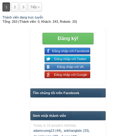
1
2
3
Tiếp >
Thành viên đang trực tuyến
Tổng: 263 (Thành viên: 0, Khách: 243, Robots: 20)
Đăng ký!
Đăng nhập với Facebook
Đăng nhập với Twitter
Đăng nhập với VK
Đăng nhập với Google
Tìm chúng tôi trên Facebook
Sinh nhật thành viên
Today is 19 people's birthday.
adamcuong13 (44)
,
ankhangbds (33)
,