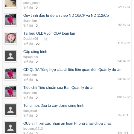
pooh_pooh
12/09/13
Trả lời:
2
Quy trình đầu tư dự án theo ND 16/CP và ND 112/Cp
thanh.bm
15/08/13
Trả lời:
2
Tài liệu QLDA vốn ODA toàn tập
DuLi.kx06
...
2
11/12/12
Trả lời:
22
Cấp công trình
fujisan999
24/04/12
Trả lời:
2
CD QLDA Tổng hợp các tài liệu liên quan đến Quản lý dự án
thanh.bm
24/04/12
Trả lời:
6
Tiêu chí/ Tiêu chuẩn của Ban Quản lý dự án
thanh.bm
09/02/12
Trả lời:
2
Tổng mức đầu tư xây dựng công trình
dungktxd
02/11/11
Trả lời:
2
QUy trình xin xác nhận an toàn Phòng cháy chữa cháy
levotong2212
16/10/11
Trả lời:
2