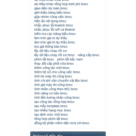
dự thầu khác tổng hợp kinh phí bnsc
giao diện dự toán bnsc
giới thiệu bảng biểu bnsc
gộp nhóm công việc bnsc
hiện ẩn nội dung bnsc
khắc phục lỗi loadxls bnsc
khắc phục lỗi reff và #name
kiểm tra các bảng biểu bnsc
làm tròn giá trị dự thầu
làm tròn giá trị dự thầu bnsc
lưu giá thông báo bnsc
lấy dữ liệu chạy hồ sơ
lấy dữ liệu chạy hồ sơ bnsc
nâng cấp bnsc
phím tắt bnsc
phím tắt bắc nam
thay đổi cấp phối vữa bnsc
thêm công tác mới bnsc
thêm hệ số cho công việc bnsc
tính bù máy thi công bnsc
tính chi phí vận chuyển vật liệu bnsc
tính giá máy thi công bnsc
tính nhân công theo tt01 bnsc
tính năng cơ bản bnsc
tính tiền lương nhân công bnsc
tạo công tác tổng hợp bnsc
tạo mẫu template bnsc
tạo nhiều hạng mục bnsc
tạo định mức mới bnsc
tổng hợp phím tắt bnsc
đồng bộ phần mềm diệt virut với bnsc