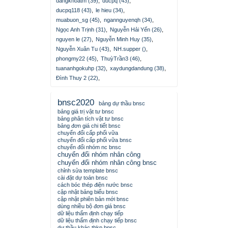
dangkhoatm (39)
,
ducpq (43)
,
ducpq118 (43)
,
le hieu (34)
,
muabuon_sg (45)
,
ngannguyenqh (34)
,
Ngọc Anh Trịnh (31)
,
Nguyễn Hải Yến (26)
,
nguyen le (27)
,
Nguyễn Minh Huy (35)
,
Nguyễn Xuân Tu (43)
,
NH.supper ()
,
phongmy22 (45)
,
ThuỳTrần3 (46)
,
tuananhgokuhp (32)
,
xaydungdandung (38)
,
Đình Thuy 2 (22)
,
bnsc2020
bảng dự thầu bnsc
bảng giá trị vật tư bnsc
bảng phân tích vật tư bnsc
bảng đơn giá chi tiết bnsc
chuyển đổi cấp phối vữa
chuyển đổi cấp phối vữa bnsc
chuyển đổi nhóm nc bnsc
chuyển đổi nhóm nhân công
chuyển đổi nhóm nhân công bnsc
chỉnh sửa template bnsc
cài đặt dự toán bnsc
cách bóc thép điện nước bnsc
cập nhật bảng biểu bnsc
cập nhật phiên bản mới bnsc
dùng nhiều bộ đơn giá bnsc
dữ liệu thẩm định chạy tiếp
dữ liệu thẩm định chạy tiếp bnsc
dự thầu khác thkp bnsc