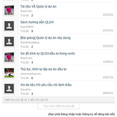
Tài liệu Về Quản lý dự án
thanh.bm
10/10/11
Trả lời:
2
Sách hướng dẫn QLDA
huynhbinh
10/10/11
Trả lời:
9
[Bài giảng] Quản lý dự án xây dựng
thanhnhutdang
10/10/11
Trả lời:
2
Sơ đồ trình tự QLDA đầu tư trong nước
thanh.bm
11/08/11
Trả lời:
4
Thủ tục, trình tự lập dự án đầu tư
chucmochucmo
14/07/11
Trả lời:
6
Xin tài liệu HS yêu cầu chỉ định thầu
duy.pmu
28/05/11
Trả lời:
3
Hiển thị chủ đề từ 1 đến 20 của 51
Tùy chọn hiển thị chủ đề
(Bạn phải Đăng nhập hoặc Đăng ký để đăng bài viết)