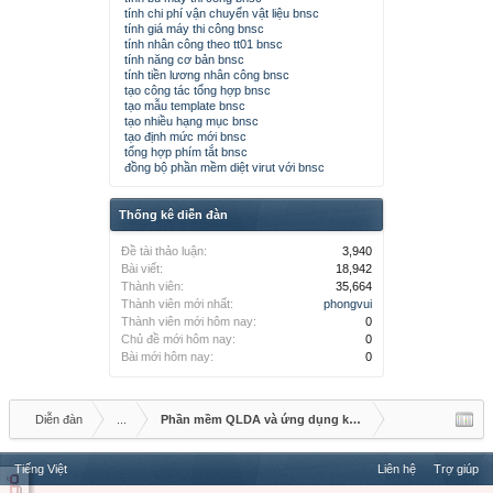
tính chi phí vận chuyển vật liệu bnsc
tính giá máy thi công bnsc
tính nhân công theo tt01 bnsc
tính năng cơ bản bnsc
tính tiền lương nhân công bnsc
tạo công tác tổng hợp bnsc
tạo mẫu template bnsc
tạo nhiều hạng mục bnsc
tạo định mức mới bnsc
tổng hợp phím tắt bnsc
đồng bộ phần mềm diệt virut với bnsc
Thống kê diễn đàn
Đề tài thảo luận:
3,940
Bài viết:
18,942
Thành viên:
35,664
Thành viên mới nhất:
phongvui
Thành viên mới hôm nay:
0
Chủ đề mới hôm nay:
0
Bài mới hôm nay:
0
Diễn đàn
...
Phần mềm QLDA và ứng dụng khác
Tiếng Việt
Liên hệ
Trợ giúp