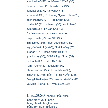
adockaddelf (51)
,
AnhToan_12Ckt2 (33)
,
DidoreedsColi (41)
,
hanvbds1x (37)
,
hanvbds2x (37)
,
hanvbds4x (37)
,
havicland003 (37)
,
Hoàng Nguyễn Phan (28)
,
hoangnhat108 (37)
,
Học Khiêm (36)
,
khailinh85 (41)
,
khiemdh (36)
,
ktxd.nhat ()
,
kyu2018 (32)
,
Lê Văn Chớ (33)
,
lê văn thịnh (34)
,
leanhdat_108 (35)
,
leuyen buithi (29)
,
mb360 (36)
,
minhtam90 (36)
,
ngocnguyenhgc (38)
,
Nguyễn Xuân Lộc (66)
,
Nhất Hoàng (37)
,
o0scap (37)
,
Pkhoa pham gia (48)
,
quanluxury (36)
,
Sói Già Ngơ Ngác (34)
,
Sỹ Hạnh (33)
,
Tài Lê Sỹ (36)
,
Tam Truong (42)
,
tetloilom (37)
,
Thanh Vu Duc (51)
,
ThanhNhon (35)
,
thihuyen89 (45)
,
Trần Thị Thu Huyền (35)
,
Trọng Hiếu Huỳnh (33)
,
trương tấn hóa (41)
,
Võ Minh Hường (42)
,
vphuctags (37)
,
bnsc2020
bảng dự thầu bnsc
bảng giá trị vật tư bnsc
bảng phân tích vật tư bnsc
bảng đơn giá chi tiết bnsc