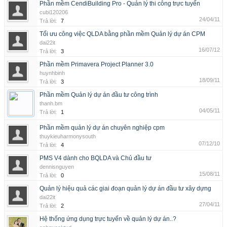
Phần mềm CendiBuilding Pro - Quản lý thi công trực tuyến
cubi120206
24/04/11
Trả lời:
7
Tối ưu công việc QLDA bằng phần mềm Quản lý dự án CPM
dai22it
16/07/12
Trả lời:
3
Phần mềm Primavera Project Planner 3.0
huynhbinh
18/09/11
Trả lời:
3
Phần mềm Quản lý dự án đầu tư công trình
thanh.bm
04/05/11
Trả lời:
1
Phần mềm quản lý dự án chuyên nghiệp cpm
thuykieuharmonysouth
07/12/10
Trả lời:
4
PMS V4 dành cho BQLDA và Chủ đầu tư
dennisnguyen
15/08/11
Trả lời:
0
Quản lý hiệu quả các giai đoạn quản lý dự án đầu tư xây dựng
dai22it
27/04/11
Trả lời:
2
Hệ thống ứng dụng trực tuyến về quản lý dự án..?