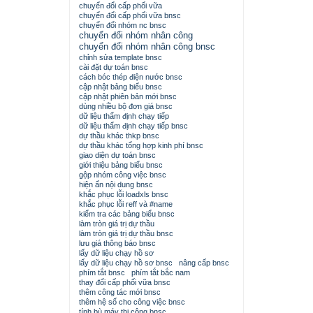
chuyển đổi cấp phối vữa
chuyển đổi cấp phối vữa bnsc
chuyển đổi nhóm nc bnsc
chuyển đổi nhóm nhân công
chuyển đổi nhóm nhân công bnsc
chỉnh sửa template bnsc
cài đặt dự toán bnsc
cách bóc thép điện nước bnsc
cập nhật bảng biểu bnsc
cập nhật phiên bản mới bnsc
dùng nhiều bộ đơn giá bnsc
dữ liệu thẩm định chạy tiếp
dữ liệu thẩm định chạy tiếp bnsc
dự thầu khác thkp bnsc
dự thầu khác tổng hợp kinh phí bnsc
giao diện dự toán bnsc
giới thiệu bảng biểu bnsc
gộp nhóm công việc bnsc
hiện ẩn nội dung bnsc
khắc phục lỗi loadxls bnsc
khắc phục lỗi reff và #name
kiểm tra các bảng biểu bnsc
làm tròn giá trị dự thầu
làm tròn giá trị dự thầu bnsc
lưu giá thông báo bnsc
lấy dữ liệu chạy hồ sơ
lấy dữ liệu chạy hồ sơ bnsc
nâng cấp bnsc
phím tắt bnsc
phím tắt bắc nam
thay đổi cấp phối vữa bnsc
thêm công tác mới bnsc
thêm hệ số cho công việc bnsc
tính bù máy thi công bnsc