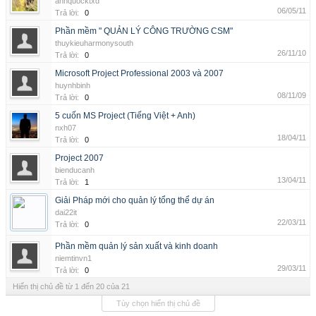
anhquocktxd
06/05/11
Trả lời:
0
Phần mềm " QUẢN LÝ CÔNG TRƯỜNG CSM"
thuykieuharmonysouth
26/11/10
Trả lời:
0
Microsoft Project Professional 2003 và 2007
huynhbinh
08/11/09
Trả lời:
0
5 cuốn MS Project (Tiếng Việt + Anh)
nxh07
18/04/11
Trả lời:
0
Project 2007
bienducanh
13/04/11
Trả lời:
1
Giải Pháp mới cho quản lý tổng thể dự án
dai22it
22/03/11
Trả lời:
0
Phần mềm quản lý sản xuất và kinh doanh
niemtinvn1
29/03/11
Trả lời:
0
Hiển thị chủ đề từ 1 đến 20 của 21
Tùy chọn hiển thị chủ đề