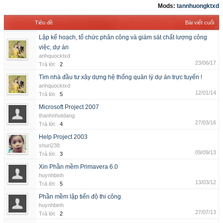
Mods:
tannhuongktxd
Tiêu đề
Bài viết cuối
Lập kế hoạch, tổ chức phân công và giám sát chất lượng công
việc, dự án
anhquocktxd
23/06/17
Trả lời:
2
Tìm nhà đầu tư xây dựng hệ thống quản lý dự án trực tuyến !
anhquocktxd
12/01/14
Trả lời:
5
Microsoft Project 2007
thanhnhutdang
27/03/16
Trả lời:
4
Help Project 2003
shuri238
09/09/13
Trả lời:
3
Xin Phần mềm Primavera 6.0
huynhbinh
13/03/12
Trả lời:
5
Phần mềm lập tiến độ thi công
huynhbinh
27/07/13
Trả lời:
2