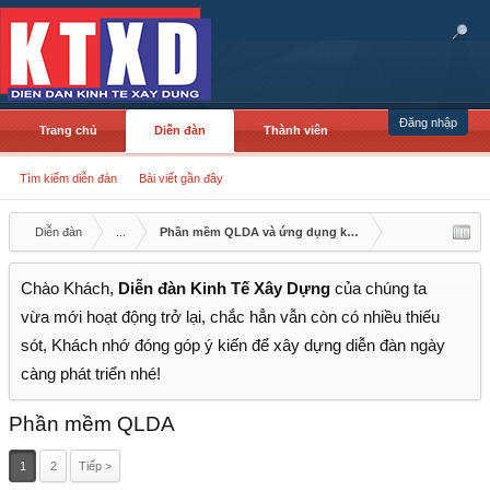
Đăng nhập
Trang chủ
Diễn đàn
Thành viên
Tìm kiếm diễn đàn
Bài viết gần đây
Diễn đàn
...
Phần mềm QLDA và ứng dụng khác
Chào Khách,
Diễn đàn Kinh Tế Xây Dựng
của chúng ta
vừa mới hoạt động trở lại, chắc hẳn vẫn còn có nhiều thiếu
sót, Khách nhớ đóng góp ý kiến để xây dựng diễn đàn ngày
càng phát triển nhé!
Phần mềm QLDA
1
2
Tiếp >