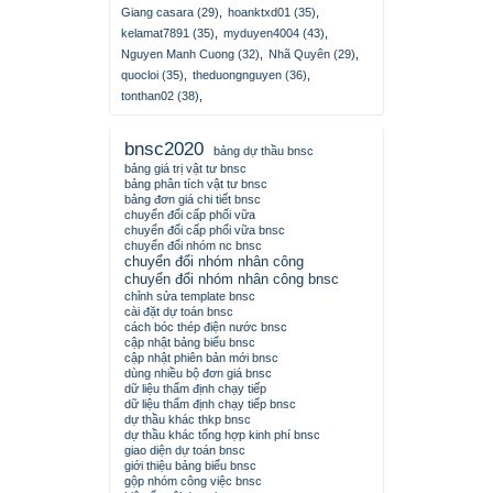
Giang casara (29)
,
hoanktxd01 (35)
,
kelamat7891 (35)
,
myduyen4004 (43)
,
Nguyen Manh Cuong (32)
,
Nhã Quyên (29)
,
quocloi (35)
,
theduongnguyen (36)
,
tonthan02 (38)
,
bnsc2020
bảng dự thầu bnsc
bảng giá trị vật tư bnsc
bảng phân tích vật tư bnsc
bảng đơn giá chi tiết bnsc
chuyển đổi cấp phối vữa
chuyển đổi cấp phối vữa bnsc
chuyển đổi nhóm nc bnsc
chuyển đổi nhóm nhân công
chuyển đổi nhóm nhân công bnsc
chỉnh sửa template bnsc
cài đặt dự toán bnsc
cách bóc thép điện nước bnsc
cập nhật bảng biểu bnsc
cập nhật phiên bản mới bnsc
dùng nhiều bộ đơn giá bnsc
dữ liệu thẩm định chạy tiếp
dữ liệu thẩm định chạy tiếp bnsc
dự thầu khác thkp bnsc
dự thầu khác tổng hợp kinh phí bnsc
giao diện dự toán bnsc
giới thiệu bảng biểu bnsc
gộp nhóm công việc bnsc