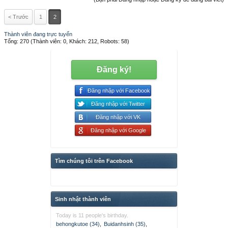
< Trước
1
2
Thành viên đang trực tuyến
Tổng: 270 (Thành viên: 0, Khách: 212, Robots: 58)
Đăng ký!
Đăng nhập với Facebook
Đăng nhập với Twitter
Đăng nhập với VK
Đăng nhập với Google
Tìm chúng tôi trên Facebook
Sinh nhật thành viên
Today is 11 people's birthday.
behongkutoe (34)
,
Buidanhsinh (35)
,