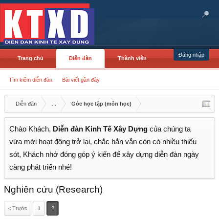
Đăng nhập
Trang chủ
Diễn đàn
Thành viên
Tìm kiếm diễn đàn
Bài viết gần đây
Diễn đàn
...
Góc học tập (môn học)
Chào Khách,
Diễn đàn Kinh Tế Xây Dựng
của chúng ta
vừa mới hoạt động trở lại, chắc hẳn vẫn còn có nhiều thiếu
sót, Khách nhớ đóng góp ý kiến để xây dựng diễn đàn ngày
càng phát triển nhé!
Nghiên cứu (Research)
< Trước
1
2