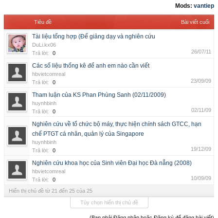
Mods:
vantiep
Tiêu đề
Bài viết cuối
Tài liệu tổng hợp (Để giảng dạy và nghiên cứu
DuLi.kx06
26/07/11
Trả lời:
0
Các số liệu thống kê để anh em nào cần viết
hbvietcomreal
23/09/09
Trả lời:
0
Tham luận của KS Phan Phùng Sanh (02/11/2009)
huynhbinh
02/11/09
Trả lời:
0
Nghiên cứu về tổ chức bộ máy, thực hiện chính sách GTCC, hạn
chế PTGT cá nhân, quản lý của Singapore
huynhbinh
19/12/09
Trả lời:
0
Nghiên cứu khoa học của Sinh viên Đại học Đà nẵng (2008)
hbvietcomreal
10/09/09
Trả lời:
0
Hiển thị chủ đề từ 21 đến 25 của 25
Tùy chọn hiển thị chủ đề
(Bạn phải Đăng nhập hoặc Đăng ký để đăng bài viết)