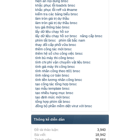
hiện ẩn nội dung bnsc
khắc phục lỗi loadxls bnsc
khắc phục lỗi reff và #name
kiểm tra các bảng biểu bnsc
làm tròn giá trị dự thầu
làm tròn giá trị dự thầu bnsc
lưu giá thông báo bnsc
lấy dữ liệu chạy hồ sơ
lấy dữ liệu chạy hồ sơ bnsc
nâng cấp bnsc
phím tắt bnsc
phím tắt bắc nam
thay đổi cấp phối vữa bnsc
thêm công tác mới bnsc
thêm hệ số cho công việc bnsc
tính bù máy thi công bnsc
tính chi phí vận chuyển vật liệu bnsc
tính giá máy thi công bnsc
tính nhân công theo tt01 bnsc
tính năng cơ bản bnsc
tính tiền lương nhân công bnsc
tạo công tác tổng hợp bnsc
tạo mẫu template bnsc
tạo nhiều hạng mục bnsc
tạo định mức mới bnsc
tổng hợp phím tắt bnsc
đồng bộ phần mềm diệt virut với bnsc
Thống kê diễn đàn
Đề tài thảo luận:
3,940
Bài viết:
18,942
Thành viên:
35,664