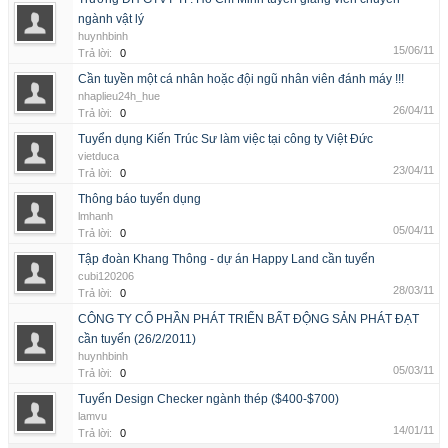
ngành vật lý
huynhbinh
15/06/11
Trả lời:
0
Cần tuyền một cá nhân hoặc đội ngũ nhân viên đánh máy !!!
nhaplieu24h_hue
26/04/11
Trả lời:
0
Tuyển dụng Kiến Trúc Sư làm việc tại công ty Việt Đức
vietduca
23/04/11
Trả lời:
0
Thông báo tuyển dụng
lmhanh
05/04/11
Trả lời:
0
Tập đoàn Khang Thông - dự án Happy Land cần tuyển
cubi120206
28/03/11
Trả lời:
0
CÔNG TY CỔ PHẦN PHÁT TRIỂN BẤT ĐỘNG SẢN PHÁT ĐẠT
cần tuyển (26/2/2011)
huynhbinh
05/03/11
Trả lời:
0
Tuyển Design Checker ngành thép ($400-$700)
lamvu
14/01/11
Trả lời:
0