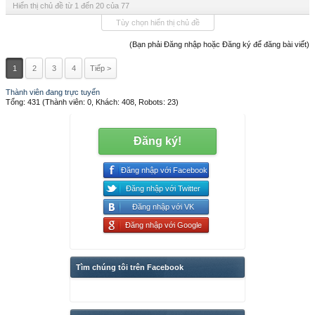
Hiển thị chủ đề từ 1 đến 20 của 77
Tùy chọn hiển thị chủ đề
(Bạn phải Đăng nhập hoặc Đăng ký để đăng bài viết)
1
2
3
4
Tiếp >
Thành viên đang trực tuyến
Tổng: 431 (Thành viên: 0, Khách: 408, Robots: 23)
Đăng ký!
Đăng nhập với Facebook
Đăng nhập với Twitter
Đăng nhập với VK
Đăng nhập với Google
Tìm chúng tôi trên Facebook