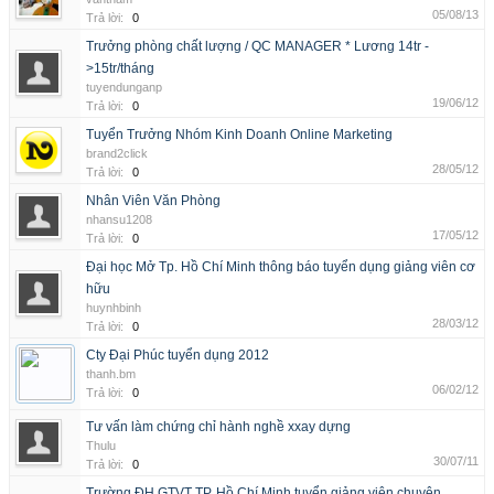
05/08/13
Trả lời:
0
Trưởng phòng chất lượng / QC MANAGER * Lương 14tr -
>15tr/tháng
tuyendunganp
19/06/12
Trả lời:
0
Tuyển Trưởng Nhóm Kinh Doanh Online Marketing
brand2click
28/05/12
Trả lời:
0
Nhân Viên Văn Phòng
nhansu1208
17/05/12
Trả lời:
0
Đại học Mở Tp. Hồ Chí Minh thông báo tuyển dụng giảng viên cơ
hữu
huynhbinh
28/03/12
Trả lời:
0
Cty Đại Phúc tuyển dụng 2012
thanh.bm
06/02/12
Trả lời:
0
Tư vấn làm chứng chỉ hành nghề xxay dựng
Thulu
30/07/11
Trả lời:
0
Trường ĐH GTVT TP. Hồ Chí Minh tuyển giảng viên chuyên