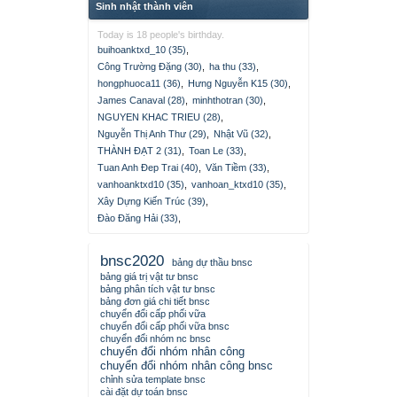
Sinh nhật thành viên
Today is 18 people's birthday.
buihoanktxd_10 (35)
,
Công Trường Đặng (30)
,
ha thu (33)
,
hongphuoca11 (36)
,
Hưng Nguyễn K15 (30)
,
James Canaval (28)
,
minhthotran (30)
,
NGUYEN KHAC TRIEU (28)
,
Nguyễn Thị Anh Thư (29)
,
Nhật Vũ (32)
,
THÀNH ĐẠT 2 (31)
,
Toan Le (33)
,
Tuan Anh Đep Trai (40)
,
Văn Tiềm (33)
,
vanhoanktxd10 (35)
,
vanhoan_ktxd10 (35)
,
Xây Dựng Kiến Trúc (39)
,
Đào Đăng Hải (33)
,
bnsc2020
bảng dự thầu bnsc
bảng giá trị vật tư bnsc
bảng phân tích vật tư bnsc
bảng đơn giá chi tiết bnsc
chuyển đổi cấp phối vữa
chuyển đổi cấp phối vữa bnsc
chuyển đổi nhóm nc bnsc
chuyển đổi nhóm nhân công
chuyển đổi nhóm nhân công bnsc
chỉnh sửa template bnsc
cài đặt dự toán bnsc