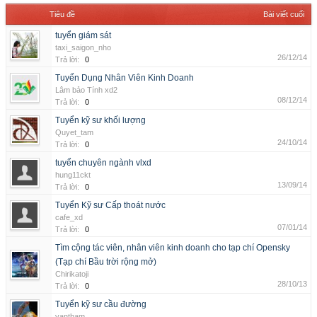
Tiêu đề
Bài viết cuối
tuyển giám sát
taxi_saigon_nho
26/12/14
Trả lời:
0
Tuyển Dụng Nhân Viên Kinh Doanh
Lâm bảo Tính xd2
08/12/14
Trả lời:
0
Tuyển kỹ sư khối lượng
Quyet_tam
24/10/14
Trả lời:
0
tuyển chuyên ngành vlxd
hung11ckt
13/09/14
Trả lời:
0
Tuyển Kỹ sư Cấp thoát nước
cafe_xd
07/01/14
Trả lời:
0
Tìm cộng tác viên, nhân viên kinh doanh cho tạp chí Opensky
(Tạp chí Bầu trời rộng mở)
Chirikatoji
28/10/13
Trả lời:
0
Tuyển kỹ sư cầu đường
vantham