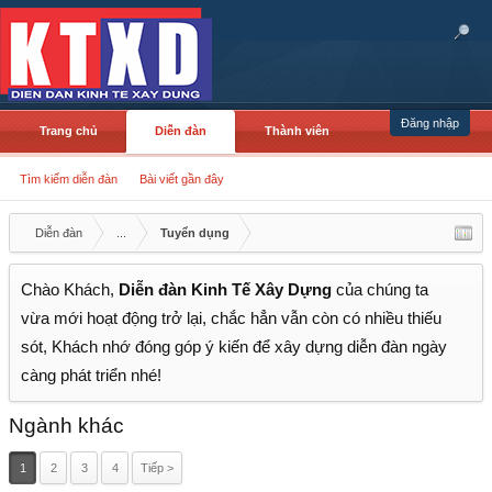
Đăng nhập
Trang chủ
Diễn đàn
Thành viên
Tìm kiếm diễn đàn
Bài viết gần đây
Diễn đàn
...
Tuyển dụng
Chào Khách,
Diễn đàn Kinh Tế Xây Dựng
của chúng ta
vừa mới hoạt động trở lại, chắc hẳn vẫn còn có nhiều thiếu
sót, Khách nhớ đóng góp ý kiến để xây dựng diễn đàn ngày
càng phát triển nhé!
Ngành khác
1
2
3
4
Tiếp >