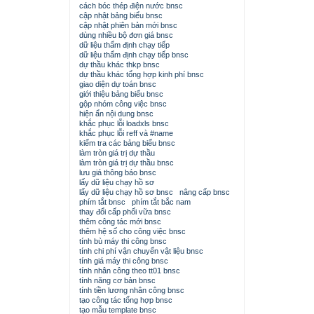
cách bóc thép điện nước bnsc
cập nhật bảng biểu bnsc
cập nhật phiên bản mới bnsc
dùng nhiều bộ đơn giá bnsc
dữ liệu thẩm định chạy tiếp
dữ liệu thẩm định chạy tiếp bnsc
dự thầu khác thkp bnsc
dự thầu khác tổng hợp kinh phí bnsc
giao diện dự toán bnsc
giới thiệu bảng biểu bnsc
gộp nhóm công việc bnsc
hiện ẩn nội dung bnsc
khắc phục lỗi loadxls bnsc
khắc phục lỗi reff và #name
kiểm tra các bảng biểu bnsc
làm tròn giá trị dự thầu
làm tròn giá trị dự thầu bnsc
lưu giá thông báo bnsc
lấy dữ liệu chạy hồ sơ
lấy dữ liệu chạy hồ sơ bnsc
nâng cấp bnsc
phím tắt bnsc
phím tắt bắc nam
thay đổi cấp phối vữa bnsc
thêm công tác mới bnsc
thêm hệ số cho công việc bnsc
tính bù máy thi công bnsc
tính chi phí vận chuyển vật liệu bnsc
tính giá máy thi công bnsc
tính nhân công theo tt01 bnsc
tính năng cơ bản bnsc
tính tiền lương nhân công bnsc
tạo công tác tổng hợp bnsc
tạo mẫu template bnsc