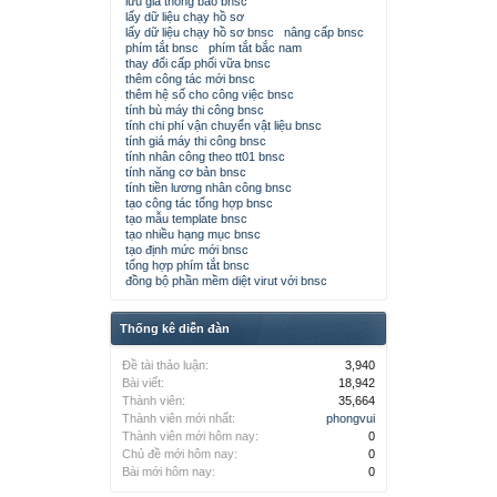
lưu giá thông báo bnsc
lấy dữ liệu chạy hồ sơ
lấy dữ liệu chạy hồ sơ bnsc
nâng cấp bnsc
phím tắt bnsc
phím tắt bắc nam
thay đổi cấp phối vữa bnsc
thêm công tác mới bnsc
thêm hệ số cho công việc bnsc
tính bù máy thi công bnsc
tính chi phí vận chuyển vật liệu bnsc
tính giá máy thi công bnsc
tính nhân công theo tt01 bnsc
tính năng cơ bản bnsc
tính tiền lương nhân công bnsc
tạo công tác tổng hợp bnsc
tạo mẫu template bnsc
tạo nhiều hạng mục bnsc
tạo định mức mới bnsc
tổng hợp phím tắt bnsc
đồng bộ phần mềm diệt virut với bnsc
Thống kê diễn đàn
Đề tài thảo luận:
3,940
Bài viết:
18,942
Thành viên:
35,664
Thành viên mới nhất:
phongvui
Thành viên mới hôm nay:
0
Chủ đề mới hôm nay:
0
Bài mới hôm nay:
0