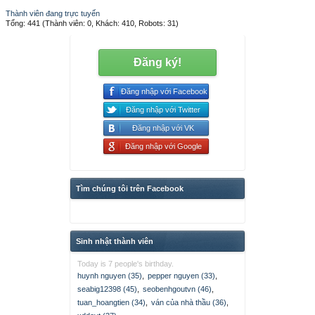
Thành viên đang trực tuyến
Tổng: 441 (Thành viên: 0, Khách: 410, Robots: 31)
Đăng ký!
Đăng nhập với Facebook
Đăng nhập với Twitter
Đăng nhập với VK
Đăng nhập với Google
Tìm chúng tôi trên Facebook
Sinh nhật thành viên
Today is 7 people's birthday.
huynh nguyen (35)
,
pepper nguyen (33)
,
seabig12398 (45)
,
seobenhgoutvn (46)
,
tuan_hoangtien (34)
,
ván của nhà thầu (36)
,