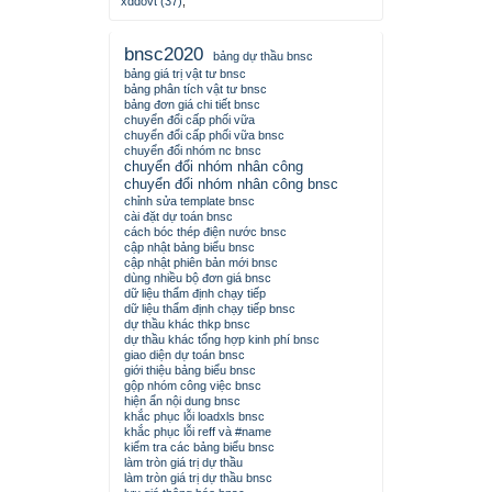
xddovt (37)
,
bnsc2020
bảng dự thầu bnsc
bảng giá trị vật tư bnsc
bảng phân tích vật tư bnsc
bảng đơn giá chi tiết bnsc
chuyển đổi cấp phối vữa
chuyển đổi cấp phối vữa bnsc
chuyển đổi nhóm nc bnsc
chuyển đổi nhóm nhân công
chuyển đổi nhóm nhân công bnsc
chỉnh sửa template bnsc
cài đặt dự toán bnsc
cách bóc thép điện nước bnsc
cập nhật bảng biểu bnsc
cập nhật phiên bản mới bnsc
dùng nhiều bộ đơn giá bnsc
dữ liệu thẩm định chạy tiếp
dữ liệu thẩm định chạy tiếp bnsc
dự thầu khác thkp bnsc
dự thầu khác tổng hợp kinh phí bnsc
giao diện dự toán bnsc
giới thiệu bảng biểu bnsc
gộp nhóm công việc bnsc
hiện ẩn nội dung bnsc
khắc phục lỗi loadxls bnsc
khắc phục lỗi reff và #name
kiểm tra các bảng biểu bnsc
làm tròn giá trị dự thầu
làm tròn giá trị dự thầu bnsc