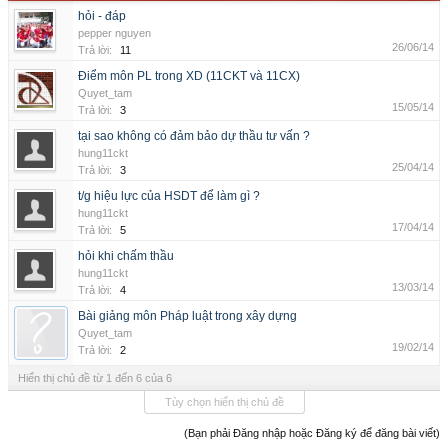
hỏi - đáp
pepper nguyen
26/06/14
Trả lời:
11
Điểm môn PL trong XD (11CKT và 11CX)
Quyet_tam
15/05/14
Trả lời:
3
tại sao không có đảm bảo dự thầu tư vấn ?
hung11ckt
25/04/14
Trả lời:
3
t/g hiệu lực của HSDT để làm gì ?
hung11ckt
17/04/14
Trả lời:
5
hỏi khi chấm thầu
hung11ckt
13/03/14
Trả lời:
4
Bài giảng môn Pháp luật trong xây dựng
Quyet_tam
19/02/14
Trả lời:
2
Hiển thị chủ đề từ 1 đến 6 của 6
Tùy chọn hiển thị chủ đề
(Bạn phải Đăng nhập hoặc Đăng ký để đăng bài viết)