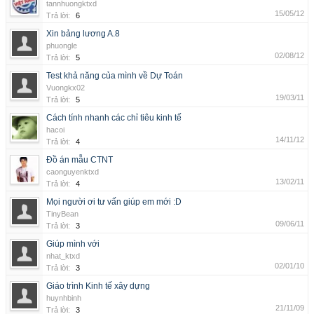
tannhuongktxd
15/05/12
Trả lời:
6
Xin bảng lương A.8
phuongle
02/08/12
Trả lời:
5
Test khả năng của mình về Dự Toán
Vuongkx02
19/03/11
Trả lời:
5
Cách tính nhanh các chỉ tiêu kinh tế
hacoi
14/11/12
Trả lời:
4
Đồ án mẫu CTNT
caonguyenktxd
13/02/11
Trả lời:
4
Mọi người ơi tư vấn giúp em mới :D
TinyBean
09/06/11
Trả lời:
3
Giúp mình với
nhat_ktxd
02/01/10
Trả lời:
3
Giáo trình Kinh tế xây dựng
huynhbinh
21/11/09
Trả lời:
3