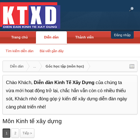
Đăng nhập
Trang chủ
Diễn đàn
Thành viên
Tìm kiếm diễn đàn
Bài viết gần đây
Diễn đàn
...
Góc học tập (môn học)
Chào Khách,
Diễn đàn Kinh Tế Xây Dựng
của chúng ta
vừa mới hoạt động trở lại, chắc hẳn vẫn còn có nhiều thiếu
sót, Khách nhớ đóng góp ý kiến để xây dựng diễn đàn ngày
càng phát triển nhé!
Môn Kinh tế xây dựng
1
2
Tiếp >