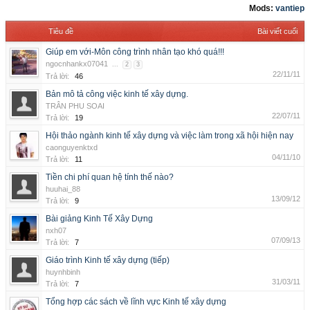
Mods:
vantiep
Tiêu đề
Bài viết cuối
Giúp em với-Môn công trình nhân tạo khó quá!!!
ngocnhankx07041
...
2
3
22/11/11
Trả lời:
46
Bản mô tả công việc kinh tế xây dựng.
TRÂN PHU SOAI
22/07/11
Trả lời:
19
Hội thảo ngành kinh tế xây dựng và việc làm trong xã hội hiện nay
caonguyenktxd
04/11/10
Trả lời:
11
Tiền chi phí quan hệ tính thế nào?
huuhai_88
13/09/12
Trả lời:
9
Bài giảng Kinh Tế Xây Dựng
nxh07
07/09/13
Trả lời:
7
Giáo trình Kinh tế xây dựng (tiếp)
huynhbinh
31/03/11
Trả lời:
7
Tổng hợp các sách về lĩnh vực Kinh tế xây dựng