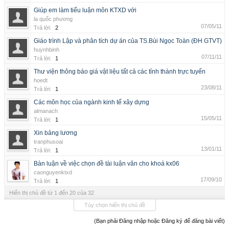
Giúp em làm tiểu luận môn KTXD với
la quốc phương
07/05/11
Trả lời:
2
Giáo trình Lập và phân tích dự án của TS.Bùi Ngọc Toàn (ĐH GTVT)
huynhbinh
07/11/11
Trả lời:
1
Thư viện thông báo giá vật liệu tất cả các tỉnh thành trực tuyến
hoedt
23/08/11
Trả lời:
1
Các môn học của ngành kinh tế xây dựng
almanach
15/05/11
Trả lời:
1
Xin bảng lương
tranphusoai
13/01/11
Trả lời:
1
Bàn luận về việc chọn đề tài luận văn cho khoá kx06
caonguyenktxd
17/09/10
Trả lời:
1
Hiển thị chủ đề từ 1 đến 20 của 32
Tùy chọn hiển thị chủ đề
(Bạn phải Đăng nhập hoặc Đăng ký để đăng bài viết)