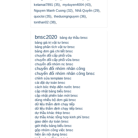
kelamat7891 (35)
,
myduyen4004 (43)
,
Nguyen Manh Cuong (32)
,
Nhã Quyên (29)
,
quocloi (35)
,
theduongnguyen (36)
,
tonthan02 (38)
,
bnsc2020
bảng dự thầu bnsc
bảng giá trị vật tư bnsc
bảng phân tích vật tư bnsc
bảng đơn giá chi tiết bnsc
chuyển đổi cấp phối vữa
chuyển đổi cấp phối vữa bnsc
chuyển đổi nhóm nc bnsc
chuyển đổi nhóm nhân công
chuyển đổi nhóm nhân công bnsc
chỉnh sửa template bnsc
cài đặt dự toán bnsc
cách bóc thép điện nước bnsc
cập nhật bảng biểu bnsc
cập nhật phiên bản mới bnsc
dùng nhiều bộ đơn giá bnsc
dữ liệu thẩm định chạy tiếp
dữ liệu thẩm định chạy tiếp bnsc
dự thầu khác thkp bnsc
dự thầu khác tổng hợp kinh phí bnsc
giao diện dự toán bnsc
giới thiệu bảng biểu bnsc
gộp nhóm công việc bnsc
hiện ẩn nội dung bnsc