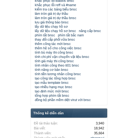
khắc phục lỗi loadxls bnsc
khắc phục lỗi reff và #name
kiểm tra các bảng biểu bnsc
làm tròn giá trị dự thầu
làm tròn giá trị dự thầu bnsc
lưu giá thông báo bnsc
lấy dữ liệu chạy hồ sơ
lấy dữ liệu chạy hồ sơ bnsc
nâng cấp bnsc
phím tắt bnsc
phím tắt bắc nam
thay đổi cấp phối vữa bnsc
thêm công tác mới bnsc
thêm hệ số cho công việc bnsc
tính bù máy thi công bnsc
tính chi phí vận chuyển vật liệu bnsc
tính giá máy thi công bnsc
tính nhân công theo tt01 bnsc
tính năng cơ bản bnsc
tính tiền lương nhân công bnsc
tạo công tác tổng hợp bnsc
tạo mẫu template bnsc
tạo nhiều hạng mục bnsc
tạo định mức mới bnsc
tổng hợp phím tắt bnsc
đồng bộ phần mềm diệt virut với bnsc
Thống kê diễn đàn
Đề tài thảo luận:
3,940
Bài viết:
18,942
Thành viên:
35,664