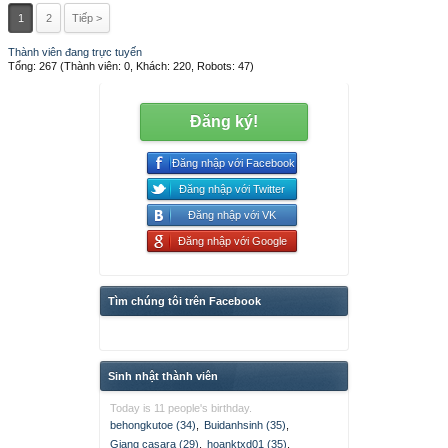
1
2
Tiếp >
Thành viên đang trực tuyến
Tổng: 267 (Thành viên: 0, Khách: 220, Robots: 47)
Đăng ký!
Đăng nhập với Facebook
Đăng nhập với Twitter
Đăng nhập với VK
Đăng nhập với Google
Tìm chúng tôi trên Facebook
Sinh nhật thành viên
Today is 11 people's birthday.
behongkutoe (34)
,
Buidanhsinh (35)
,
Giang casara (29)
,
hoanktxd01 (35)
,