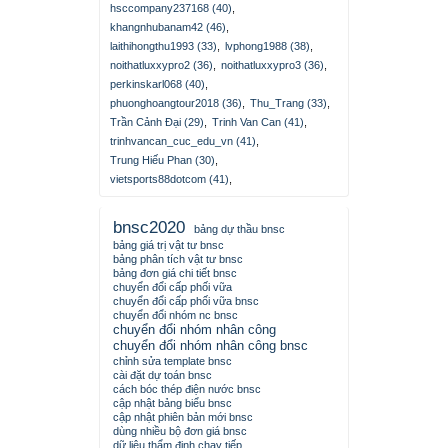
hsccompany237168 (40)
,
khangnhubanam42 (46)
,
laithihongthu1993 (33)
,
lvphong1988 (38)
,
noithatluxxypro2 (36)
,
noithatluxxypro3 (36)
,
perkinskarl068 (40)
,
phuonghoangtour2018 (36)
,
Thu_Trang (33)
,
Trần Cảnh Đại (29)
,
Trinh Van Can (41)
,
trinhvancan_cuc_edu_vn (41)
,
Trung Hiếu Phan (30)
,
vietsports88dotcom (41)
,
bnsc2020
bảng dự thầu bnsc
bảng giá trị vật tư bnsc
bảng phân tích vật tư bnsc
bảng đơn giá chi tiết bnsc
chuyển đổi cấp phối vữa
chuyển đổi cấp phối vữa bnsc
chuyển đổi nhóm nc bnsc
chuyển đổi nhóm nhân công
chuyển đổi nhóm nhân công bnsc
chỉnh sửa template bnsc
cài đặt dự toán bnsc
cách bóc thép điện nước bnsc
cập nhật bảng biểu bnsc
cập nhật phiên bản mới bnsc
dùng nhiều bộ đơn giá bnsc
dữ liệu thẩm định chạy tiếp