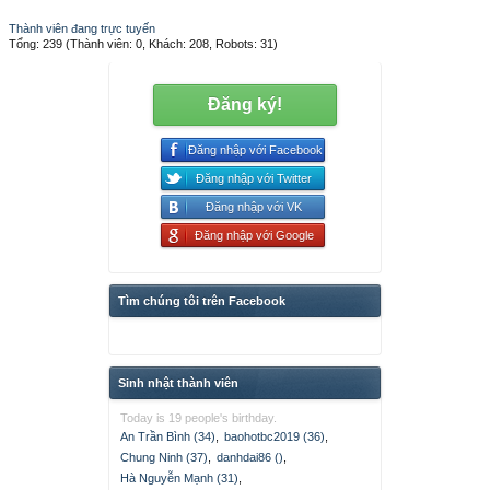
Thành viên đang trực tuyến
Tổng: 239 (Thành viên: 0, Khách: 208, Robots: 31)
Đăng ký!
Đăng nhập với Facebook
Đăng nhập với Twitter
Đăng nhập với VK
Đăng nhập với Google
Tìm chúng tôi trên Facebook
Sinh nhật thành viên
Today is 19 people's birthday.
An Trần Bình (34)
,
baohotbc2019 (36)
,
Chung Ninh (37)
,
danhdai86 ()
,
Hà Nguyễn Mạnh (31)
,