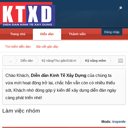
Đăng nhập
Trang chủ
Diễn đàn
Thành viên
Tìm kiếm diễn đàn
Bài viết gần đây
...
Diễn đàn
Kỹ năng/Thư giãn/Giải trí
Kỹ năng mềm
Chào Khách,
Diễn đàn Kinh Tế Xây Dựng
của chúng ta
vừa mới hoạt động trở lại, chắc hẳn vẫn còn có nhiều thiếu
sót, Khách nhớ đóng góp ý kiến để xây dựng diễn đàn ngày
càng phát triển nhé!
Làm việc nhóm
Mods:
truyenlv