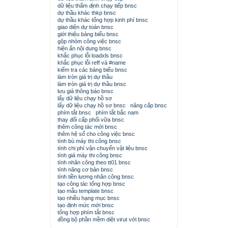
dữ liệu thẩm định chạy tiếp bnsc
dự thầu khác thkp bnsc
dự thầu khác tổng hợp kinh phí bnsc
giao diện dự toán bnsc
giới thiệu bảng biểu bnsc
gộp nhóm công việc bnsc
hiện ẩn nội dung bnsc
khắc phục lỗi loadxls bnsc
khắc phục lỗi reff và #name
kiểm tra các bảng biểu bnsc
làm tròn giá trị dự thầu
làm tròn giá trị dự thầu bnsc
lưu giá thông báo bnsc
lấy dữ liệu chạy hồ sơ
lấy dữ liệu chạy hồ sơ bnsc
nâng cấp bnsc
phím tắt bnsc
phím tắt bắc nam
thay đổi cấp phối vữa bnsc
thêm công tác mới bnsc
thêm hệ số cho công việc bnsc
tính bù máy thi công bnsc
tính chi phí vận chuyển vật liệu bnsc
tính giá máy thi công bnsc
tính nhân công theo tt01 bnsc
tính năng cơ bản bnsc
tính tiền lương nhân công bnsc
tạo công tác tổng hợp bnsc
tạo mẫu template bnsc
tạo nhiều hạng mục bnsc
tạo định mức mới bnsc
tổng hợp phím tắt bnsc
đồng bộ phần mềm diệt virut với bnsc