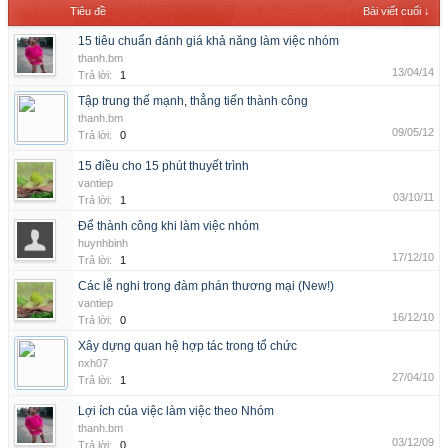
Tiêu đề
Bài viết cuối ↓
15 tiêu chuẩn đánh giá khả năng làm việc nhóm
thanh.bm
13/04/14
Trả lời:
1
Tập trung thế mạnh, thẳng tiến thành công
thanh.bm
09/05/12
Trả lời:
0
15 điều cho 15 phút thuyết trình
vantiep
03/10/11
Trả lời:
1
Để thành công khi làm việc nhóm
huynhbinh
17/12/10
Trả lời:
1
Các lễ nghi trong đàm phán thương mại (New!)
vantiep
16/12/10
Trả lời:
0
Xây dựng quan hệ hợp tác trong tổ chức
nxh07
27/04/10
Trả lời:
1
Lợi ích của việc làm việc theo Nhóm
thanh.bm
03/12/09
Trả lời:
0