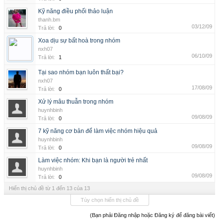
Kỹ năng điều phối thảo luận
thanh.bm
03/12/09
Trả lời:
0
Xoa dịu sự bất hoà trong nhóm
nxh07
06/10/09
Trả lời:
1
Tại sao nhóm bạn luôn thất bại?
nxh07
17/08/09
Trả lời:
0
Xử lý mâu thuẫn trong nhóm
huynhbinh
09/08/09
Trả lời:
0
7 kỹ năng cơ bản để làm việc nhóm hiệu quả
huynhbinh
09/08/09
Trả lời:
0
Làm việc nhóm: Khi bạn là người trẻ nhất
huynhbinh
09/08/09
Trả lời:
0
Hiển thị chủ đề từ 1 đến 13 của 13
Tùy chọn hiển thị chủ đề
(Bạn phải Đăng nhập hoặc Đăng ký để đăng bài viết)