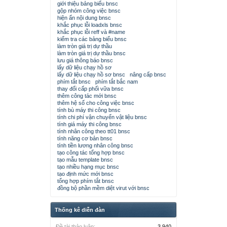
giới thiệu bảng biểu bnsc
gộp nhóm công việc bnsc
hiện ẩn nội dung bnsc
khắc phục lỗi loadxls bnsc
khắc phục lỗi reff và #name
kiểm tra các bảng biểu bnsc
làm tròn giá trị dự thầu
làm tròn giá trị dự thầu bnsc
lưu giá thông báo bnsc
lấy dữ liệu chạy hồ sơ
lấy dữ liệu chạy hồ sơ bnsc
nâng cấp bnsc
phím tắt bnsc
phím tắt bắc nam
thay đổi cấp phối vữa bnsc
thêm công tác mới bnsc
thêm hệ số cho công việc bnsc
tính bù máy thi công bnsc
tính chi phí vận chuyển vật liệu bnsc
tính giá máy thi công bnsc
tính nhân công theo tt01 bnsc
tính năng cơ bản bnsc
tính tiền lương nhân công bnsc
tạo công tác tổng hợp bnsc
tạo mẫu template bnsc
tạo nhiều hạng mục bnsc
tạo định mức mới bnsc
tổng hợp phím tắt bnsc
đồng bộ phần mềm diệt virut với bnsc
Thống kê diễn đàn
Đề tài thảo luận:
3,940