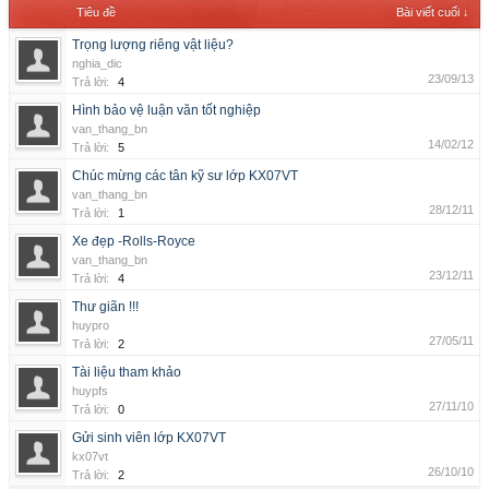
Tiêu đề
Bài viết cuối ↓
Trọng lượng riêng vật liệu?
nghia_dic
23/09/13
Trả lời:
4
Hình bảo vệ luận văn tốt nghiệp
van_thang_bn
14/02/12
Trả lời:
5
Chúc mừng các tân kỹ sư lớp KX07VT
van_thang_bn
28/12/11
Trả lời:
1
Xe đẹp -Rolls-Royce
van_thang_bn
23/12/11
Trả lời:
4
Thư giãn !!!
huypro
27/05/11
Trả lời:
2
Tài liệu tham khảo
huypfs
27/11/10
Trả lời:
0
Gửi sinh viên lớp KX07VT
kx07vt
26/10/10
Trả lời:
2