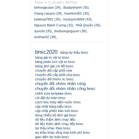
Today is 11 people's birthday.
behongkutoe (34)
,
Buidanhsinh (35)
,
Giang casara (29)
,
hoanktxd01 (35)
,
kelamat7891 (35)
,
myduyen4004 (43)
,
Nguyen Manh Cuong (32)
,
Nhã Quyên (29)
,
quocloi (35)
,
theduongnguyen (36)
,
tonthan02 (38)
,
bnsc2020
bảng dự thầu bnsc
bảng giá trị vật tư bnsc
bảng phân tích vật tư bnsc
bảng đơn giá chi tiết bnsc
chuyển đổi cấp phối vữa
chuyển đổi cấp phối vữa bnsc
chuyển đổi nhóm nc bnsc
chuyển đổi nhóm nhân công
chuyển đổi nhóm nhân công bnsc
chỉnh sửa template bnsc
cài đặt dự toán bnsc
cách bóc thép điện nước bnsc
cập nhật bảng biểu bnsc
cập nhật phiên bản mới bnsc
dùng nhiều bộ đơn giá bnsc
dữ liệu thẩm định chạy tiếp
dữ liệu thẩm định chạy tiếp bnsc
dự thầu khác thkp bnsc
dự thầu khác tổng hợp kinh phí bnsc
giao diện dự toán bnsc