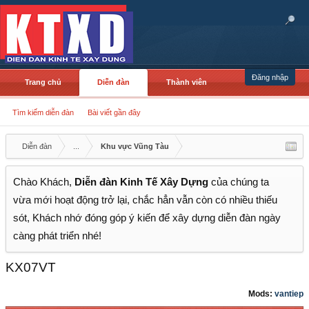
Đăng nhập
Trang chủ
Diễn đàn
Thành viên
Tìm kiếm diễn đàn
Bài viết gần đây
Diễn đàn
...
Khu vực Vũng Tàu
Chào Khách,
Diễn đàn Kinh Tế Xây Dựng
của chúng ta
vừa mới hoạt động trở lại, chắc hẳn vẫn còn có nhiều thiếu
sót, Khách nhớ đóng góp ý kiến để xây dựng diễn đàn ngày
càng phát triển nhé!
KX07VT
Mods:
vantiep