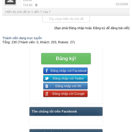
vuvnd
31/10/09
Trả lời:
0
Hiển thị chủ đề từ 1 đến 7 của 7
Tùy chọn hiển thị chủ đề
(Bạn phải Đăng nhập hoặc Đăng ký để đăng bài viết)
Thành viên đang trực tuyến
Tổng: 230 (Thành viên: 0, Khách: 203, Robots: 27)
Đăng ký!
Đăng nhập với Facebook
Đăng nhập với Twitter
Đăng nhập với VK
Đăng nhập với Google
Tìm chúng tôi trên Facebook