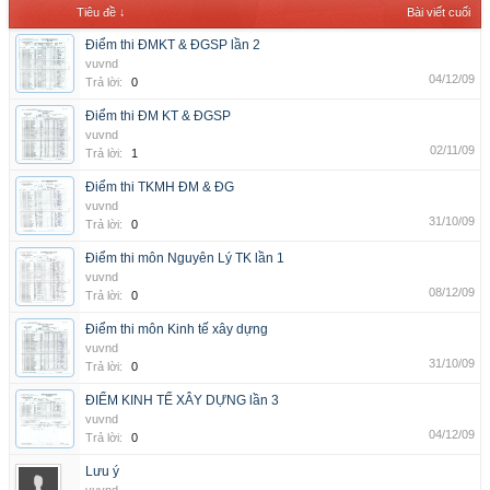
Tiêu đề ↓
Bài viết cuối
Điểm thi ĐMKT & ĐGSP lần 2
vuvnd
04/12/09
Trả lời:
0
Điểm thi ĐM KT & ĐGSP
vuvnd
02/11/09
Trả lời:
1
Điểm thi TKMH ĐM & ĐG
vuvnd
31/10/09
Trả lời:
0
Điểm thi môn Nguyên Lý TK lần 1
vuvnd
08/12/09
Trả lời:
0
Điểm thi môn Kinh tế xây dựng
vuvnd
31/10/09
Trả lời:
0
ĐIỂM KINH TẾ XÂY DỰNG lần 3
vuvnd
04/12/09
Trả lời:
0
Lưu ý