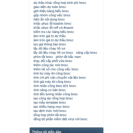
dự thầu khác tổng hợp kinh phí bnsc
giao diện dự toán bnsc
giới thiệu bảng biểu bnsc
gộp nhóm công việc bnsc
hiện ẩn nội dung bnsc
khắc phục lỗi loadxls bnsc
khắc phục lỗi reff và #name
kiểm tra các bảng biểu bnsc
làm tròn giá trị dự thầu
làm tròn giá trị dự thầu bnsc
lưu giá thông báo bnsc
lấy dữ liệu chạy hồ sơ
lấy dữ liệu chạy hồ sơ bnsc
nâng cấp bnsc
phím tắt bnsc
phím tắt bắc nam
thay đổi cấp phối vữa bnsc
thêm công tác mới bnsc
thêm hệ số cho công việc bnsc
tính bù máy thi công bnsc
tính chi phí vận chuyển vật liệu bnsc
tính giá máy thi công bnsc
tính nhân công theo tt01 bnsc
tính năng cơ bản bnsc
tính tiền lương nhân công bnsc
tạo công tác tổng hợp bnsc
tạo mẫu template bnsc
tạo nhiều hạng mục bnsc
tạo định mức mới bnsc
tổng hợp phím tắt bnsc
đồng bộ phần mềm diệt virut với bnsc
Thống kê diễn đàn