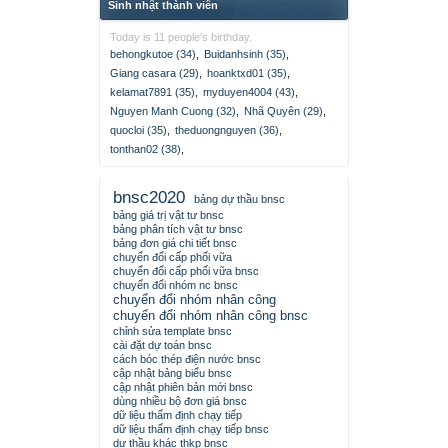
Sinh nhật thành viên
Today is 11 people's birthday.
behongkutoe (34)
,
Buidanhsinh (35)
,
Giang casara (29)
,
hoanktxd01 (35)
,
kelamat7891 (35)
,
myduyen4004 (43)
,
Nguyen Manh Cuong (32)
,
Nhã Quyên (29)
,
quocloi (35)
,
theduongnguyen (36)
,
tonthan02 (38)
,
bnsc2020
bảng dự thầu bnsc
bảng giá trị vật tư bnsc
bảng phân tích vật tư bnsc
bảng đơn giá chi tiết bnsc
chuyển đổi cấp phối vữa
chuyển đổi cấp phối vữa bnsc
chuyển đổi nhóm nc bnsc
chuyển đổi nhóm nhân công
chuyển đổi nhóm nhân công bnsc
chỉnh sửa template bnsc
cài đặt dự toán bnsc
cách bóc thép điện nước bnsc
cập nhật bảng biểu bnsc
cập nhật phiên bản mới bnsc
dùng nhiều bộ đơn giá bnsc
dữ liệu thẩm định chạy tiếp
dữ liệu thẩm định chạy tiếp bnsc
dự thầu khác thkp bnsc