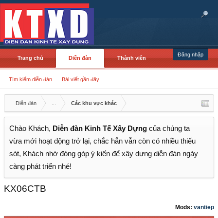
Đăng nhập
Trang chủ
Diễn đàn
Thành viên
Tìm kiếm diễn đàn
Bài viết gần đây
Diễn đàn
...
Các khu vực khác
Chào Khách,
Diễn đàn Kinh Tế Xây Dựng
của chúng ta
vừa mới hoạt động trở lại, chắc hẳn vẫn còn có nhiều thiếu
sót, Khách nhớ đóng góp ý kiến để xây dựng diễn đàn ngày
càng phát triển nhé!
KX06CTB
Mods:
vantiep