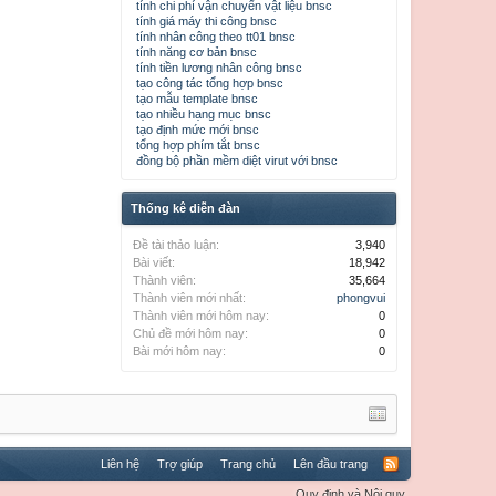
tính chi phí vận chuyển vật liệu bnsc
tính giá máy thi công bnsc
tính nhân công theo tt01 bnsc
tính năng cơ bản bnsc
tính tiền lương nhân công bnsc
tạo công tác tổng hợp bnsc
tạo mẫu template bnsc
tạo nhiều hạng mục bnsc
tạo định mức mới bnsc
tổng hợp phím tắt bnsc
đồng bộ phần mềm diệt virut với bnsc
Thống kê diễn đàn
Đề tài thảo luận:
3,940
Bài viết:
18,942
Thành viên:
35,664
Thành viên mới nhất:
phongvui
Thành viên mới hôm nay:
0
Chủ đề mới hôm nay:
0
Bài mới hôm nay:
0
Liên hệ
Trợ giúp
Trang chủ
Lên đầu trang
Quy định và Nội quy