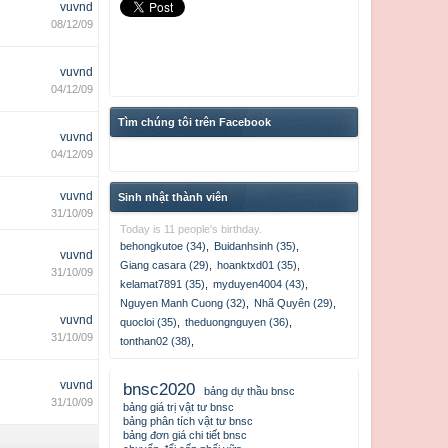
vuvnd
08/12/09
vuvnd
04/12/09
Tìm chúng tôi trên Facebook
vuvnd
04/12/09
vuvnd
Sinh nhật thành viên
31/10/09
Today is 11 people's birthday.
behongkutoe (34)
,
Buidanhsinh (35)
,
vuvnd
Giang casara (29)
,
hoanktxd01 (35)
,
31/10/09
kelamat7891 (35)
,
myduyen4004 (43)
,
Nguyen Manh Cuong (32)
,
Nhã Quyên (29)
,
vuvnd
quocloi (35)
,
theduongnguyen (36)
,
31/10/09
tonthan02 (38)
,
vuvnd
bnsc2020
bảng dự thầu bnsc
31/10/09
bảng giá trị vật tư bnsc
bảng phân tích vật tư bnsc
bảng đơn giá chi tiết bnsc