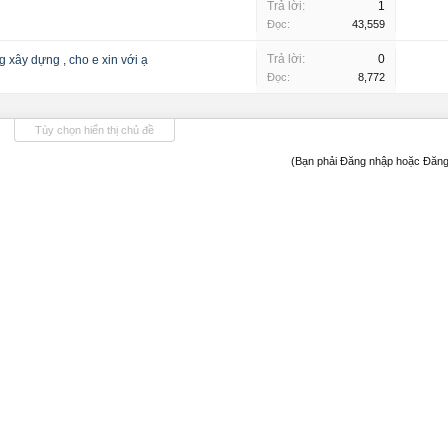
Trả lời:
1
Đọc:
43,559
Trả lời:
0
g xây dựng , cho e xin với ạ
Đọc:
8,772
Tùy chọn hiển thị chủ đề
(Bạn phải Đăng nhập hoặc Đăng 