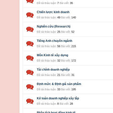
Đề tài thảo luận:
7
Bài viết:
35
Chiến lược kinh doanh
Đề tài thảo luận:
49
Bài viết:
140
Nghiên cứu (Research)
Đề tài thảo luận:
25
Bài viết:
52
Tiếng Anh chuyên ngành
Đề tài thảo luận:
56
Bài viết:
215
Môn Kinh tế xây dựng
Đề tài thảo luận:
32
Bài viết:
172
Tài chính doanh nghiệp
Đề tài thảo luận:
21
Bài viết:
31
Định mức & ĐỊnh giá sản phẩm
Đề tài thảo luận:
33
Bài viết:
195
Kế toán doanh nghiệp xây lắp
Đề tài thảo luận:
8
Bài viết:
28
Phân tích hoạt động kinh tế