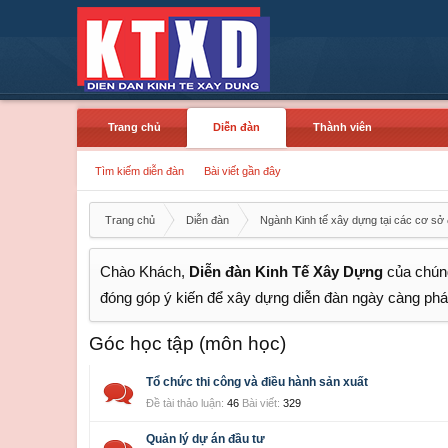
Trang chủ
Diễn đàn
Thành viên
Tìm kiếm diễn đàn
Bài viết gần đây
Trang chủ
Diễn đàn
Ngành Kinh tế xây dựng tại các cơ sở 
Chào Khách,
Diễn đàn Kinh Tế Xây Dựng
của chúng
đóng góp ý kiến để xây dựng diễn đàn ngày càng phát
Góc học tập (môn học)
Tổ chức thi công và điều hành sản xuất
Đề tài thảo luận:
46
Bài viết:
329
Quản lý dự án đầu tư