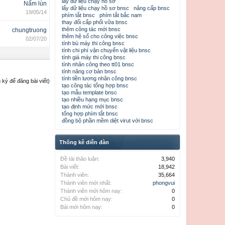
lấy dữ liệu chạy hồ sơ
Nấm lùn
lấy dữ liệu chạy hồ sơ bnsc
nâng cấp bnsc
19/05/14
phím tắt bnsc
phím tắt bắc nam
thay đổi cấp phối vữa bnsc
thêm công tác mới bnsc
chungtruong
thêm hệ số cho công việc bnsc
02/07/20
tính bù máy thi công bnsc
tính chi phí vận chuyển vật liệu bnsc
tính giá máy thi công bnsc
tính nhân công theo tt01 bnsc
tính năng cơ bản bnsc
tính tiền lương nhân công bnsc
ký để đăng bài viết)
tạo công tác tổng hợp bnsc
tạo mẫu template bnsc
tạo nhiều hạng mục bnsc
tạo định mức mới bnsc
tổng hợp phím tắt bnsc
đồng bộ phần mềm diệt virut với bnsc
Thống kê diễn đàn
Đề tài thảo luận:
3,940
Bài viết:
18,942
Thành viên:
35,664
Thành viên mới nhất:
phongvui
Thành viên mới hôm nay:
0
Chủ đề mới hôm nay:
0
Bài mới hôm nay:
0