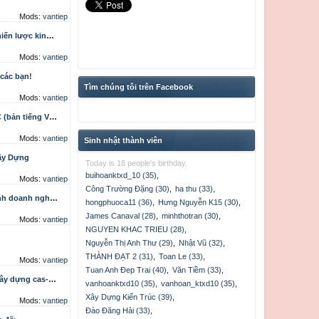
Mods:
vantiep
lược kinh doanh
Mods:
vantiep
các bạn!
Tìm chúng tôi trên Facebook
Mods:
vantiep
g Việt + tiếng Anh)
Mods:
vantiep
Sinh nhật thành viên
Xây Dựng
Today is 18 people's birthday.
buihoanktxd_10 (35)
,
Mods:
vantiep
Công Trường Đặng (30)
,
ha thu (33)
,
h doanh nghiệp
hongphuoca11 (36)
,
Hưng Nguyễn K15 (30)
,
James Canaval (28)
,
minhthotran (30)
,
Mods:
vantiep
NGUYEN KHAC TRIEU (28)
,
Nguyễn Thị Anh Thư (29)
,
Nhật Vũ (32)
,
THÀNH ĐẠT 2 (31)
,
Toan Le (33)
,
Mods:
vantiep
Tuan Anh Đep Trai (40)
,
Văn Tiềm (33)
,
dựng cas-excel
vanhoanktxd10 (35)
,
vanhoan_ktxd10 (35)
,
Xây Dựng Kiến Trúc (39)
,
Mods:
vantiep
Đào Đăng Hải (33)
,