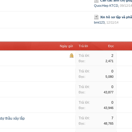
Cần các anh chị giú
QuocHiep KTCD
,
09/12/1
Xin hồ sơ lập và phân tich hiệu quả dự á
bmt123
,
12/11/14
Ngày gửi
Trả lời
Đọc
Trả lời:
2
Đọc:
2,471
Trả lời:
0
Đọc:
5,080
Trả lời:
0
Đọc:
43,877
Trả lời:
0
Đọc:
43,946
Trả lời:
7
dự thầu xây lắp
Đọc:
48,765