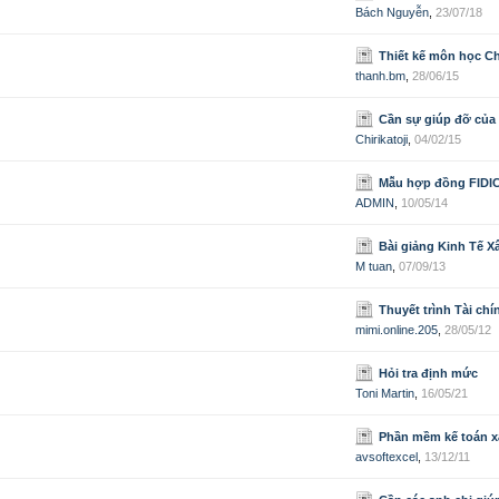
Bách Nguyễn
,
23/07/18
Thiết kế môn học Chiến 
thanh.bm
,
28/06/15
Cần sự giúp đỡ của 
Chirikatoji
,
04/02/15
Mẫu hợp đồng FIDIC (bản tiến
ADMIN
,
10/05/14
Bài giảng Kinh Tế 
M tuan
,
07/09/13
Thuyết trình Tài chín
mimi.online.205
,
28/05/12
Hỏi tra định mức
Toni Martin
,
16/05/21
Phần mềm kế toán xây 
avsoftexcel
,
13/12/11