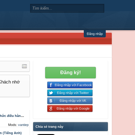
Đăng nhập
Đăng ký!
 Khách nhớ
Đăng nhập với Facebook
Đăng nhập với Twitter
Đăng nhập với VK
Đăng nhập với Google
ều hành sản xuất
Mods:
vantiep
Chia sẻ trang này
án (Tiếng Anh)