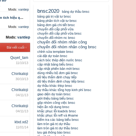
p đỡ
4
Mods:
vantiep
bnsc2020
bảng dự thầu bnsc
bảng giá trị vật tư bnsc
n đầu tư công trình đường
bảng phân tích vật tư bnsc
bảng đơn giá chi tiết bnsc
Mods:
vantiep
chuyển đổi cấp phối vữa
chuyển đổi cấp phối vữa bnsc
Mods:
vantiep
chuyển đổi nhóm nc bnsc
chuyển đổi nhóm nhân công
chuyển đổi nhóm nhân công bnsc
Bài viết cuối ↑
chỉnh sửa template bnsc
cài đặt dự toán bnsc
Quyet_tam
cách bóc thép điện nước bnsc
11/10/13
cập nhật bảng biểu bnsc
cập nhật phiên bản mới bnsc
dùng nhiều bộ đơn giá bnsc
Chirikatoji
dữ liệu thẩm định chạy tiếp
30/10/13
dữ liệu thẩm định chạy tiếp bnsc
dự thầu khác thkp bnsc
Chirikatoji
dự thầu khác tổng hợp kinh phí bnsc
giao diện dự toán bnsc
04/11/13
giới thiệu bảng biểu bnsc
gộp nhóm công việc bnsc
Chirikatoji
hiện ẩn nội dung bnsc
04/11/13
khắc phục lỗi loadxls bnsc
khắc phục lỗi reff và #name
kiểm tra các bảng biểu bnsc
ktxd.xd2
làm tròn giá trị dự thầu
11/01/14
làm tròn giá trị dự thầu bnsc
lưu giá thông báo bnsc