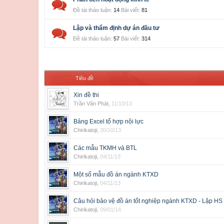
Đề tài thảo luận:
14
Bài viết:
81
Lập và thẩm định dự án đầu tư
Đề tài thảo luận:
57
Bài viết:
314
Tiêu đề
Xin đề thi
Trần Văn Phát
,
11/10/13
Bảng Excel tổ hợp nội lực
Chirikatoji
,
30/10/13
Các mẫu TKMH và BTL
Chirikatoji
,
04/11/13
Một số mẫu đồ án ngành KTXD
Chirikatoji
,
04/11/13
Câu hỏi bảo vệ đồ án tốt nghiệp ngành KTXD - Lập HS 
Chirikatoji
,
09/01/14