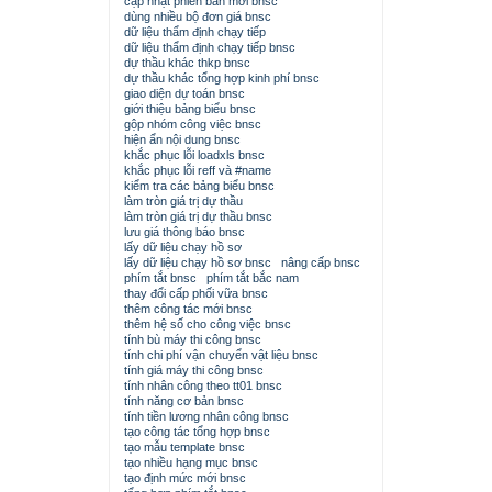
cập nhật phiên bản mới bnsc
dùng nhiều bộ đơn giá bnsc
dữ liệu thẩm định chạy tiếp
dữ liệu thẩm định chạy tiếp bnsc
dự thầu khác thkp bnsc
dự thầu khác tổng hợp kinh phí bnsc
giao diện dự toán bnsc
giới thiệu bảng biểu bnsc
gộp nhóm công việc bnsc
hiện ẩn nội dung bnsc
khắc phục lỗi loadxls bnsc
khắc phục lỗi reff và #name
kiểm tra các bảng biểu bnsc
làm tròn giá trị dự thầu
làm tròn giá trị dự thầu bnsc
lưu giá thông báo bnsc
lấy dữ liệu chạy hồ sơ
lấy dữ liệu chạy hồ sơ bnsc
nâng cấp bnsc
phím tắt bnsc
phím tắt bắc nam
thay đổi cấp phối vữa bnsc
thêm công tác mới bnsc
thêm hệ số cho công việc bnsc
tính bù máy thi công bnsc
tính chi phí vận chuyển vật liệu bnsc
tính giá máy thi công bnsc
tính nhân công theo tt01 bnsc
tính năng cơ bản bnsc
tính tiền lương nhân công bnsc
tạo công tác tổng hợp bnsc
tạo mẫu template bnsc
tạo nhiều hạng mục bnsc
tạo định mức mới bnsc