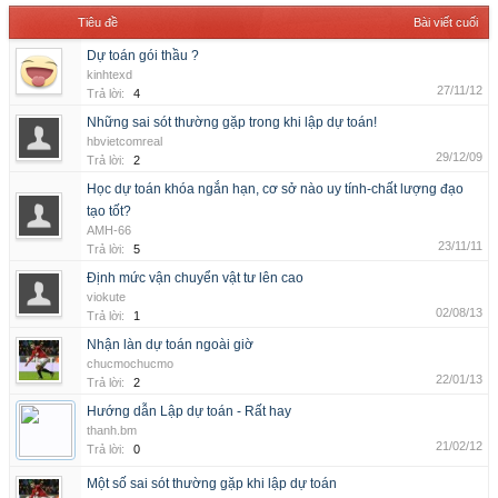
Tiêu đề
Bài viết cuối
Dự toán gói thầu ?
kinhtexd
27/11/12
Trả lời:
4
Những sai sót thường gặp trong khi lập dự toán!
hbvietcomreal
29/12/09
Trả lời:
2
Học dự toán khóa ngắn hạn, cơ sở nào uy tính-chất lượng đạo
tạo tốt?
AMH-66
23/11/11
Trả lời:
5
Định mức vận chuyển vật tư lên cao
viokute
02/08/13
Trả lời:
1
Nhận làn dự toán ngoài giờ
chucmochucmo
22/01/13
Trả lời:
2
Hướng dẫn Lập dự toán - Rất hay
thanh.bm
21/02/12
Trả lời:
0
Một số sai sót thường gặp khi lập dự toán