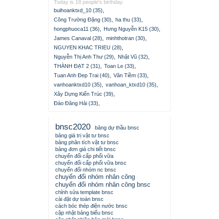
Today is 18 people's birthday.
buihoanktxd_10 (35)
,
Công Trường Đặng (30)
,
ha thu (33)
,
hongphuoca11 (36)
,
Hưng Nguyễn K15 (30)
,
James Canaval (28)
,
minhthotran (30)
,
NGUYEN KHAC TRIEU (28)
,
Nguyễn Thị Anh Thư (29)
,
Nhật Vũ (32)
,
THÀNH ĐẠT 2 (31)
,
Toan Le (33)
,
Tuan Anh Đep Trai (40)
,
Văn Tiềm (33)
,
vanhoanktxd10 (35)
,
vanhoan_ktxd10 (35)
,
Xây Dựng Kiến Trúc (39)
,
Đào Đăng Hải (33)
,
bnsc2020
bảng dự thầu bnsc
bảng giá trị vật tư bnsc
bảng phân tích vật tư bnsc
bảng đơn giá chi tiết bnsc
chuyển đổi cấp phối vữa
chuyển đổi cấp phối vữa bnsc
chuyển đổi nhóm nc bnsc
chuyển đổi nhóm nhân công
chuyển đổi nhóm nhân công bnsc
chỉnh sửa template bnsc
cài đặt dự toán bnsc
cách bóc thép điện nước bnsc
cập nhật bảng biểu bnsc