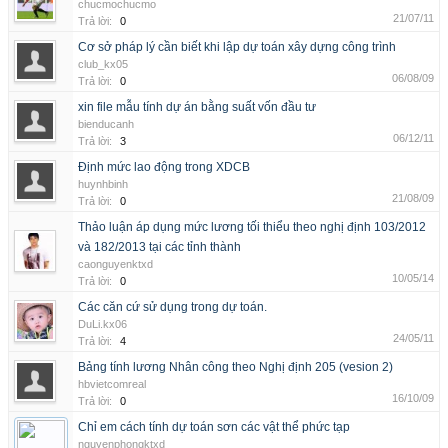
chucmochucmo
21/07/11
Trả lời:
0
Cơ sở pháp lý cần biết khi lập dự toán xây dựng công trình
club_kx05
06/08/09
Trả lời:
0
xin file mẫu tính dự án bằng suất vốn đầu tư
bienducanh
06/12/11
Trả lời:
3
Định mức lao động trong XDCB
huynhbinh
21/08/09
Trả lời:
0
Thảo luận áp dụng mức lương tối thiểu theo nghị định 103/2012
và 182/2013 tại các tỉnh thành
caonguyenktxd
10/05/14
Trả lời:
0
Các căn cứ sử dụng trong dự toán.
DuLi.kx06
24/05/11
Trả lời:
4
Bảng tính lương Nhân công theo Nghị định 205 (vesion 2)
hbvietcomreal
16/10/09
Trả lời:
0
Chỉ em cách tính dự toán sơn các vật thể phức tạp
nguyenphongktxd