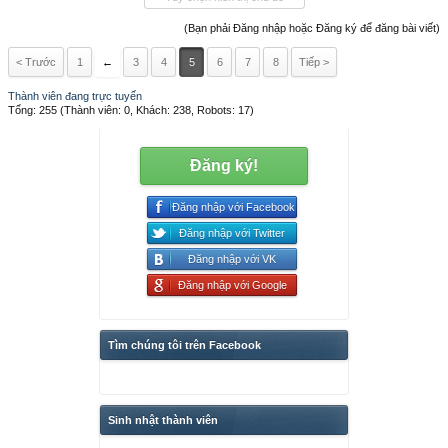
(Bạn phải Đăng nhập hoặc Đăng ký để đăng bài viết)
< Trước
1
←
3
4
5
6
7
8
Tiếp >
Thành viên đang trực tuyến
Tổng: 255 (Thành viên: 0, Khách: 238, Robots: 17)
Đăng ký!
Đăng nhập với Facebook
Đăng nhập với Twitter
Đăng nhập với VK
Đăng nhập với Google
Tìm chúng tôi trên Facebook
Sinh nhật thành viên