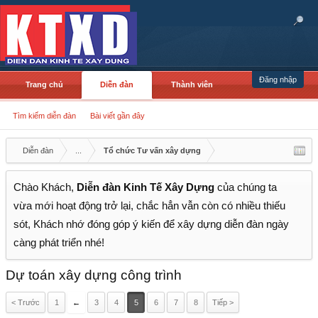
Đăng nhập
Trang chủ
Diễn đàn
Thành viên
Tìm kiếm diễn đàn
Bài viết gần đây
Diễn đàn
...
Tổ chức Tư vấn xây dựng
Chào Khách,
Diễn đàn Kinh Tế Xây Dựng
của chúng ta
vừa mới hoạt động trở lại, chắc hẳn vẫn còn có nhiều thiếu
sót, Khách nhớ đóng góp ý kiến để xây dựng diễn đàn ngày
càng phát triển nhé!
Dự toán xây dựng công trình
< Trước
1
←
3
4
5
6
7
8
Tiếp >