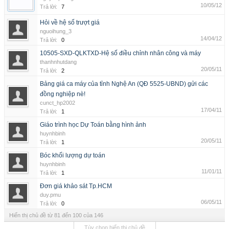
10/05/12
Trả lời:
7
Hỏi về hệ số trượt giá
nguoihung_3
14/04/12
Trả lời:
0
10505-SXD-QLKTXD-Hệ số điều chỉnh nhân công và máy
thanhnhutdang
20/05/11
Trả lời:
2
Bảng giá ca máy của tỉnh Nghệ An (QĐ 5525-UBND) gửi các
đồng nghiệp nè!
cunct_hp2002
17/04/11
Trả lời:
1
Giáo trình học Dự Toán bằng hình ảnh
huynhbinh
20/05/11
Trả lời:
1
Bóc khối lượng dự toán
huynhbinh
11/01/11
Trả lời:
1
Đơn giá khảo sát Tp.HCM
duy.pmu
06/05/11
Trả lời:
0
Hiển thị chủ đề từ 81 đến 100 của 146
Tùy chọn hiển thị chủ đề