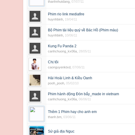
thanhnhutdang
,
07/07/11
Phim rio link mediafire
huynhbinh
,
19/04/11
Bộ Phim tài liệu quý về Bác Hồ (Phim màu)
huynhbinh
,
10/06/11
Kung Fu Panda 2
canhchuong_kx06a
,
28/05/11
Chị tôi
caonguyenktxd
,
07/06/11
Hài Hoài Linh & Kiều Oanh
pooh_pooh
,
05/02/10
Phim hành động Đòn bẩy_made in vietnam
canhchuong_kx06a
,
06/06/11
Thêm 1 Phim hay cho anh em
thanh.bm
,
03/06/11
Sứ giả địa Nguc