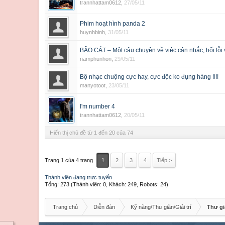
trannhattam0612
,
27/05/11
Phim hoạt hình panda 2
huynhbinh
,
31/05/11
BÃO CÁT – Một câu chuyện về việc cân nhắc, hối lỗi 
namphunhon
,
29/05/11
Bộ nhạc chuộng cực hay, cực độc ko đụng hàng !!!!
manyotoot
,
23/05/11
I'm number 4
trannhattam0612
,
20/05/11
Hiển thị chủ đề từ 1 đến 20 của 74
Trang 1 của 4 trang
1
2
3
4
Tiếp >
Thành viên đang trực tuyến
Tổng: 273 (Thành viên: 0, Khách: 249, Robots: 24)
Trang chủ
Diễn đàn
Kỹ năng/Thư giãn/Giải trí
Thư giã