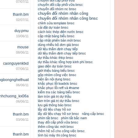
chuyển đổi cấp phối vữa
07/07/11
chuyển đổi cấp phối vữa bnsc
chuyển đổi nhóm nc bnsc
chuyển đổi nhóm nhân công
thanh.bm
chuyển đổi nhóm nhân công bnsc
02/07/11
chỉnh sửa template bnsc
cài đặt dự toán bnsc
duy.pmu
cách bóc thép điện nước bnsc
10/06/11
cập nhật bảng biểu bnsc
cập nhật phiên bản mới bnsc
dùng nhiều bộ đơn giá bnsc
mouse
dữ liệu thẩm định chạy tiếp
08/06/11
dữ liệu thẩm định chạy tiếp bnsc
dự thầu khác thkp bnsc
dự thầu khác tổng hợp kinh phí bnsc
caonguyenktxd
giao diện dự toán bnsc
07/06/11
giới thiệu bảng biểu bnsc
gộp nhóm công việc bnsc
hiện ẩn nội dung bnsc
ngbongnghethuat
khắc phục lỗi loadxls bnsc
06/06/11
khắc phục lỗi reff và #name
kiểm tra các bảng biểu bnsc
nhchuong_kx06a
làm tròn giá trị dự thầu
làm tròn giá trị dự thầu bnsc
06/06/11
lưu giá thông báo bnsc
lấy dữ liệu chạy hồ sơ
lấy dữ liệu chạy hồ sơ bnsc
nâng cấp bnsc
thanh.bm
phím tắt bnsc
phím tắt bắc nam
03/06/11
thay đổi cấp phối vữa bnsc
thêm công tác mới bnsc
thêm hệ số cho công việc bnsc
thanh.bm
tính bù máy thi công bnsc