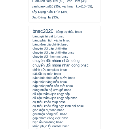
Tuan Anh Đep Trai (40)
,
Văn Tiềm (33)
,
vanhoanktxd10 (35)
,
vanhoan_ktxd10 (35)
,
Xây Dựng Kiến Trúc (39)
,
Đào Đăng Hải (33)
,
bnsc2020
bảng dự thầu bnsc
bảng giá trị vật tư bnsc
bảng phân tích vật tư bnsc
bảng đơn giá chi tiết bnsc
chuyển đổi cấp phối vữa
chuyển đổi cấp phối vữa bnsc
chuyển đổi nhóm nc bnsc
chuyển đổi nhóm nhân công
chuyển đổi nhóm nhân công bnsc
chỉnh sửa template bnsc
cài đặt dự toán bnsc
cách bóc thép điện nước bnsc
cập nhật bảng biểu bnsc
cập nhật phiên bản mới bnsc
dùng nhiều bộ đơn giá bnsc
dữ liệu thẩm định chạy tiếp
dữ liệu thẩm định chạy tiếp bnsc
dự thầu khác thkp bnsc
dự thầu khác tổng hợp kinh phí bnsc
giao diện dự toán bnsc
giới thiệu bảng biểu bnsc
gộp nhóm công việc bnsc
hiện ẩn nội dung bnsc
khắc phục lỗi loadxls bnsc