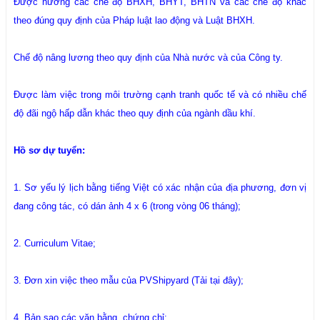
Được hưởng các chế độ BHXH, BHYT, BHTN và các chế độ khác
theo đúng quy định của Pháp luật lao động và Luật BHXH.
Chế độ nâng lương theo quy định của Nhà nước và của Công ty.
Được làm việc trong môi trường cạnh tranh quốc tế và có nhiều chế
độ đãi ngộ hấp dẫn khác theo quy định của ngành dầu khí.
Hồ sơ dự tuyển:
1. Sơ yếu lý lịch bằng tiếng Việt có xác nhận của địa phương, đơn vị
đang công tác, có dán ảnh 4 x 6 (trong vòng 06 tháng);
2. Curriculum Vitae;
3. Đơn xin việc theo mẫu của PVShipyard (Tải tại đây);
4. Bản sao các văn bằng, chứng chỉ;