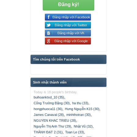
Đăng ký!
Đăng nhập với Facebook
Đăng nhập với Twitter
Đăng nhập với VK
Đăng nhập với Google
Tìm chúng tôi trên Facebook
Sinh nhật thành viên
Today is 18 people's birthday.
buihoanktxd_10 (35)
,
Công Trường Đặng (30)
,
ha thu (33)
,
hongphuoca11 (36)
,
Hưng Nguyễn K15 (30)
,
James Canaval (28)
,
minhthotran (30)
,
NGUYEN KHAC TRIEU (28)
,
Nguyễn Thị Anh Thư (29)
,
Nhật Vũ (32)
,
THÀNH ĐẠT 2 (31)
,
Toan Le (33)
,