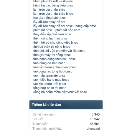
khắc phục lỗi reff và #name
kiểm tra các bảng biểu bnsc
làm tròn giá trị dự thầu
làm tròn giá trị dự thầu bnsc
lưu giá thông báo bnsc
lấy dữ liệu chạy hồ sơ
lấy dữ liệu chạy hồ sơ bnsc
nâng cấp bnsc
phím tắt bnsc
phím tắt bắc nam
thay đổi cấp phối vữa bnsc
thêm công tác mới bnsc
thêm hệ số cho công việc bnsc
tính bù máy thi công bnsc
tính chi phí vận chuyển vật liệu bnsc
tính giá máy thi công bnsc
tính nhân công theo tt01 bnsc
tính năng cơ bản bnsc
tính tiền lương nhân công bnsc
tạo công tác tổng hợp bnsc
tạo mẫu template bnsc
tạo nhiều hạng mục bnsc
tạo định mức mới bnsc
tổng hợp phím tắt bnsc
đồng bộ phần mềm diệt virut với bnsc
Thống kê diễn đàn
Đề tài thảo luận:
3,940
Bài viết:
18,942
Thành viên:
35,664
Thành viên mới nhất:
phongvui