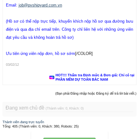
Email:
job@pvshipyard.com.vn
(Hồ sơ có thể nộp trực tiếp, khuyến khích nộp hồ sơ qua đường bưu
điện và qua địa chỉ email trên. Công ty chỉ liên hệ với những ứng viên
đạt yêu cầu và không hoàn trả hồ sơ)
Ưu tiên ứng viên nộp đơn, hồ sơ sớm
[/COLOR]
03/02/12
HOT!!! Thẩm tra Định mức & Đơn giá: Chỉ có tại
PHẦN MỀM DỰ TOÁN BẮC NAM
(Bạn phải Đăng nhập hoặc Đăng ký để trả lời bài viết.)
Đang xem chủ đề
(Thành viên: 0, Khách: 0)
Thành viên đang trực tuyến
Tổng: 405 (Thành viên: 0, Khách: 380, Robots: 25)