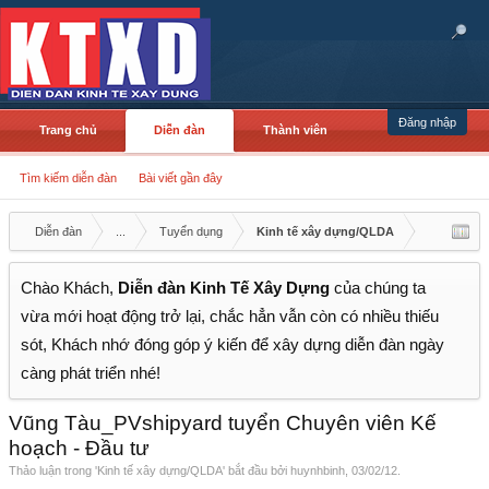
Đăng nhập
Trang chủ
Diễn đàn
Thành viên
Tìm kiếm diễn đàn
Bài viết gần đây
Diễn đàn
...
Tuyển dụng
Kinh tế xây dựng/QLDA
Chào Khách,
Diễn đàn Kinh Tế Xây Dựng
của chúng ta
vừa mới hoạt động trở lại, chắc hẳn vẫn còn có nhiều thiếu
sót, Khách nhớ đóng góp ý kiến để xây dựng diễn đàn ngày
càng phát triển nhé!
Vũng Tàu_PVshipyard tuyển Chuyên viên Kế
hoạch - Đầu tư
Thảo luận trong '
Kinh tế xây dựng/QLDA
' bắt đầu bởi
huynhbinh
,
03/02/12
.