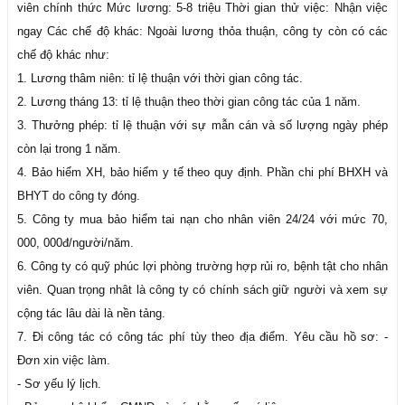
viên chính thức Mức lương: 5-8 triệu Thời gian thử việc: Nhận việc
ngay Các chế độ khác: Ngoài lương thỏa thuận, công ty còn có các
chế độ khác như:
1. Lương thâm niên: tỉ lệ thuận với thời gian công tác.
2. Lương tháng 13: tỉ lệ thuận theo thời gian công tác của 1 năm.
3. Thưởng phép: tỉ lệ thuận với sự mẫn cán và số lượng ngày phép
còn lại trong 1 năm.
4. Bảo hiểm XH, bảo hiểm y tế theo quy định. Phần chi phí BHXH và
BHYT do công ty đóng.
5. Công ty mua bảo hiểm tai nạn cho nhân viên 24/24 với mức 70,
000, 000đ/người/năm.
6. Công ty có quỹ phúc lợi phòng trường hợp rủi ro, bệnh tật cho nhân
viên. Quan trọng nhât là công ty có chính sách giữ người và xem sự
cộng tác lâu dài là nền tảng.
7. Đi công tác có công tác phí tùy theo địa điểm. Yêu cầu hồ sơ: -
Đơn xin việc làm.
- Sơ yếu lý lịch.