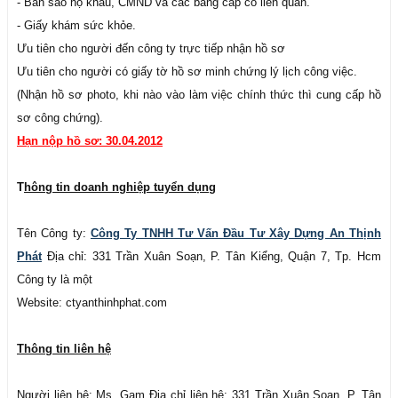
- Bản sao hộ khẩu, CMND và các bằng cấp có liên quan.
- Giấy khám sức khỏe.
Ưu tiên cho người đến công ty trực tiếp nhận hồ sơ
Ưu tiên cho người có giấy tờ hồ sơ minh chứng lý lịch công việc.
(Nhận hồ sơ photo, khi nào vào làm việc chính thức thì cung cấp hồ
sơ công chứng).
Hạn nộp hồ sơ: 30.04.2012
T
hông tin doanh nghiệp tuyển dụng
Tên Công ty:
Công Ty TNHH Tư Vấn Đầu Tư Xây Dựng An Thịnh
Phát
Địa chỉ: 331 Trần Xuân Soạn, P. Tân Kiểng, Quận 7, Tp. Hcm
Công ty là một
Website: ctyanthinhphat.com
Thông tin liên hệ
Người liên hệ: Ms. Gam Địa chỉ liên hệ: 331 Trần Xuân Soạn, P. Tân