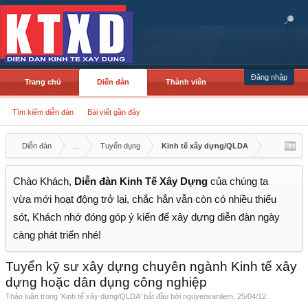
Đăng nhập
Trang chủ
Diễn đàn
Thành viên
Tìm kiếm diễn đàn
Bài viết gần đây
Diễn đàn
...
Tuyển dụng
Kinh tế xây dựng/QLDA
Chào Khách,
Diễn đàn Kinh Tế Xây Dựng
của chúng ta
vừa mới hoạt động trở lại, chắc hẳn vẫn còn có nhiều thiếu
sót, Khách nhớ đóng góp ý kiến để xây dựng diễn đàn ngày
càng phát triển nhé!
Tuyển kỹ sư xây dựng chuyên ngành Kinh tế xây
dựng hoặc dân dụng công nghiệp
Thảo luận trong '
Kinh tế xây dựng/QLDA
' bắt đầu bởi
nguyenvanliem
,
25/04/12
.