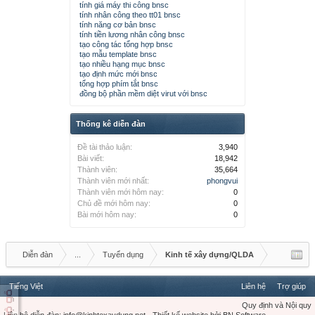
tính giá máy thi công bnsc
tính nhân công theo tt01 bnsc
tính năng cơ bản bnsc
tính tiền lương nhân công bnsc
tạo công tác tổng hợp bnsc
tạo mẫu template bnsc
tạo nhiều hạng mục bnsc
tạo định mức mới bnsc
tổng hợp phím tắt bnsc
đồng bộ phần mềm diệt virut với bnsc
Thống kê diễn đàn
Đề tài thảo luận:
3,940
Bài viết:
18,942
Thành viên:
35,664
Thành viên mới nhất:
phongvui
Thành viên mới hôm nay:
0
Chủ đề mới hôm nay:
0
Bài mới hôm nay:
0
Diễn đàn
...
Tuyển dụng
Kinh tế xây dựng/QLDA
Tiếng Việt
Liên hệ
Trợ giúp
Quy định và Nội quy