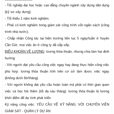
- Tối nghiệp đại học hoặc cao đẳng chuyên ngành xây dựng dân dụng
(kỹ sư xây dựng).
- Tối thiểu 1 năm kinh nghiệm.
- Phải có kinh nghiệm trong giám sát công trình vốn ngân sách (công
trình nhà nước).
- Chấp nhận Công tác tại hiện trường liên tục 5 ngày/tuần ở huyện
Cần Giờ, mọi việc ăn ở công ty đã xắp xếp.
ĐIỀU KHOẢN VỀ LƯƠNG
: lương thỏa thuận, nhưng chia làm hai định
hướng
- Với người đạt yêu cầu công việc ngay hay đang thực hiện công việc
phù hợp: lương thỏa thuận tính trên cơ sở làm được việc ngay
(không dưới 6tr/tháng).
- Với người không đạt yêu cầu hoàn toàn mà phải có thời gian quen
việc và học hỏi thêm (tối đa sáu tháng): lương thỏa thuận là lương
khởi điểm để dự tính phát triển.
Kỹ năng công việc: YÊU CẦU VỀ KỸ NĂNG: VỚI CHUYÊN VIÊN
GIÁM SÁT - QUẢN LÝ DỰ ÁN