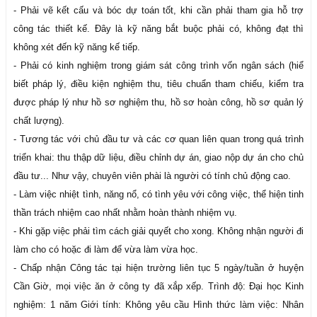
- Phải vẽ kết cấu và bóc dự toán tốt, khi cần phải tham gia hỗ trợ
công tác thiết kế. Đây là kỹ năng bắt buộc phải có, không đạt thì
không xét đến kỹ năng kế tiếp.
- Phải có kinh nghiệm trong giám sát công trình vốn ngân sách (hiể
biết pháp lý, điều kiện nghiệm thu, tiêu chuẩn tham chiếu, kiểm tra
được pháp lý như hồ sơ nghiệm thu, hồ sơ hoàn công, hồ sơ quản lý
chất lượng).
- Tương tác với chủ đầu tư và các cơ quan liên quan trong quá trình
triển khai: thu thập dữ liệu, điều chỉnh dự án, giao nộp dự án cho chủ
đầu tư... Như vậy, chuyên viên phài là người có tính chủ động cao.
- Làm việc nhiệt tình, năng nổ, có tình yêu với công việc, thể hiện tinh
thần trách nhiệm cao nhất nhằm hoàn thành nhiệm vụ.
- Khi gặp việc phải tìm cách giải quyết cho xong. Không nhận người đi
làm cho có hoặc đi làm để vừa làm vừa học.
- Chấp nhận Công tác tại hiện trường liên tục 5 ngày/tuần ở huyện
Cần Giờ, mọi việc ăn ở công ty đã xắp xếp. Trình độ: Đại học Kinh
nghiệm: 1 năm Giới tính: Không yêu cầu Hình thức làm việc: Nhân