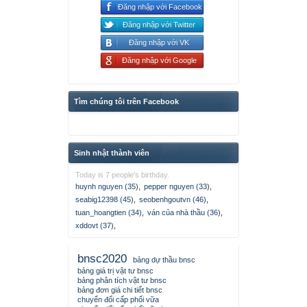
Đăng nhập với Facebook
Đăng nhập với Twitter
Đăng nhập với VK
Đăng nhập với Google
Tìm chúng tôi trên Facebook
Sinh nhật thành viên
Today is 7 people's birthday.
huynh nguyen (35)
,
pepper nguyen (33)
,
seabig12398 (45)
,
seobenhgoutvn (46)
,
tuan_hoangtien (34)
,
ván của nhà thầu (36)
,
xddovt (37)
,
bnsc2020
bảng dự thầu bnsc
bảng giá trị vật tư bnsc
bảng phân tích vật tư bnsc
bảng đơn giá chi tiết bnsc
chuyển đổi cấp phối vữa