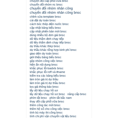
chuyển đổi cấp phối vữa bnsc
chuyển đổi nhóm nc bnsc
chuyển đổi nhóm nhân công
chuyển đổi nhóm nhân công bnsc
chỉnh sửa template bnsc
cài đặt dự toán bnsc
cách bóc thép điện nước bnsc
cập nhật bảng biểu bnsc
cập nhật phiên bản mới bnsc
dùng nhiều bộ đơn giá bnsc
dữ liệu thẩm định chạy tiếp
dữ liệu thẩm định chạy tiếp bnsc
dự thầu khác thkp bnsc
dự thầu khác tổng hợp kinh phí bnsc
giao diện dự toán bnsc
giới thiệu bảng biểu bnsc
gộp nhóm công việc bnsc
hiện ẩn nội dung bnsc
khắc phục lỗi loadxls bnsc
khắc phục lỗi reff và #name
kiểm tra các bảng biểu bnsc
làm tròn giá trị dự thầu
làm tròn giá trị dự thầu bnsc
lưu giá thông báo bnsc
lấy dữ liệu chạy hồ sơ
lấy dữ liệu chạy hồ sơ bnsc
nâng cấp bnsc
phím tắt bnsc
phím tắt bắc nam
thay đổi cấp phối vữa bnsc
thêm công tác mới bnsc
thêm hệ số cho công việc bnsc
tính bù máy thi công bnsc
tính chi phí vận chuyển vật liệu bnsc