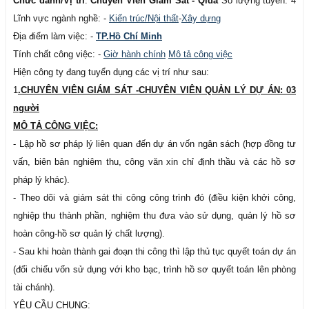
Chức danh/Vị trí
:
Chuyên Viên Giám Sát - Qlda
Số lượng tuyển: 4
Lĩnh vực ngành nghề: -
Kiến trúc/Nội thất
-
Xây dựng
Địa điểm làm việc: -
TP.Hồ Chí Minh
Tính chất công việc: -
Giờ hành chính
Mô tả công việc
Hiện công ty đang tuyển dụng các vị trí như sau:
1
.CHUYÊN VIÊN GIÁM SÁT -CHUYÊN VIÊN QUẢN LÝ DỰ ÁN: 03
người
MÔ TẢ CÔNG VIỆC:
- Lập hồ sơ pháp lý liên quan đến dự án vốn ngân sách (hợp đồng tư
vấn, biên bản nghiêm thu, công văn xin chỉ định thầu và các hồ sơ
pháp lý khác).
- Theo dõi và giám sát thi công công trình đó (điều kiện khởi công,
nghiệp thu thành phần, nghiệm thu đưa vào sử dụng, quản lý hồ sơ
hoàn công-hồ sơ quản lý chất lượng).
- Sau khi hoàn thành gai đoạn thi công thì lập thủ tục quyết toán dự án
(đối chiếu vốn sử dụng với kho bạc, trình hồ sơ quyết toán lên phòng
tài chánh).
YÊU CẦU CHUNG
: