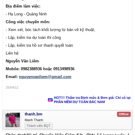
Địa điểm làm việc:
- Hạ Long - Quảng Ninh
Công việc chuyên môn:
- Xem xét, bóc tách khối lượng từ bản vẽ kỹ thuật;
- Lập, kiểm tra dự toán thi công
- Lập, kiểm tra hồ sơ thanh quyết toán
Liên hệ:
Nguyễn Văn Liêm
Mobile: 0982388936 hoặc 0913498936
Email:
nguyenvanliem@gmail.com
25/04/12
HOT!!! Thẩm tra Định mức & Đơn giá: Chỉ có tại
PHẦN MỀM DỰ TOÁN BẮC NAM
thanh.bm
Offline
Manh Thanh
Thành viên BQT