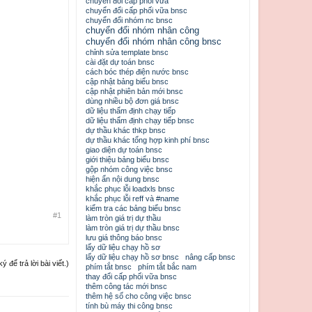
chuyển đổi cấp phối vữa
chuyển đổi cấp phối vữa bnsc
chuyển đổi nhóm nc bnsc
chuyển đổi nhóm nhân công
chuyển đổi nhóm nhân công bnsc
chỉnh sửa template bnsc
cài đặt dự toán bnsc
cách bóc thép điện nước bnsc
cập nhật bảng biểu bnsc
cập nhật phiên bản mới bnsc
dùng nhiều bộ đơn giá bnsc
dữ liệu thẩm định chạy tiếp
dữ liệu thẩm định chạy tiếp bnsc
dự thầu khác thkp bnsc
dự thầu khác tổng hợp kinh phí bnsc
giao diện dự toán bnsc
giới thiệu bảng biểu bnsc
gộp nhóm công việc bnsc
hiện ẩn nội dung bnsc
khắc phục lỗi loadxls bnsc
khắc phục lỗi reff và #name
kiểm tra các bảng biểu bnsc
#1
làm tròn giá trị dự thầu
làm tròn giá trị dự thầu bnsc
lưu giá thông báo bnsc
lấy dữ liệu chạy hồ sơ
lấy dữ liệu chạy hồ sơ bnsc
nâng cấp bnsc
để trả lời bài viết.)
phím tắt bnsc
phím tắt bắc nam
thay đổi cấp phối vữa bnsc
thêm công tác mới bnsc
thêm hệ số cho công việc bnsc
tính bù máy thi công bnsc