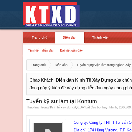
Trang chủ
Diễn đàn
Thành viên
Tìm kiếm diễn đàn
Bài viết gần đây
Trang chủ
Diễn đàn
Tuyển dụng/việc làm trong ngành Xây
Chào Khách,
Diễn đàn Kinh Tế Xây Dựng
của chúng
đóng góp ý kiến để xây dựng diễn đàn ngày càng phát
Tuyển kỹ sư làm tại Kontum
Thảo luận trong '
Kinh tế xây dựng/QLDA
' bắt đầu bởi
huynhbinh
,
11/08/09
.
Công ty: Công ty TNHH Tư vấn C
Địa chỉ: 174 Hùng Vương, T.P Ko