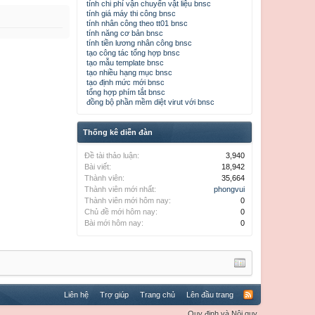
tính chi phí vận chuyển vật liệu bnsc
tính giá máy thi công bnsc
tính nhân công theo tt01 bnsc
tính năng cơ bản bnsc
tính tiền lương nhân công bnsc
tạo công tác tổng hợp bnsc
tạo mẫu template bnsc
tạo nhiều hạng mục bnsc
tạo định mức mới bnsc
tổng hợp phím tắt bnsc
đồng bộ phần mềm diệt virut với bnsc
Thống kê diễn đàn
Đề tài thảo luận:
3,940
Bài viết:
18,942
Thành viên:
35,664
Thành viên mới nhất:
phongvui
Thành viên mới hôm nay:
0
Chủ đề mới hôm nay:
0
Bài mới hôm nay:
0
Liên hệ
Trợ giúp
Trang chủ
Lên đầu trang
Quy định và Nội quy