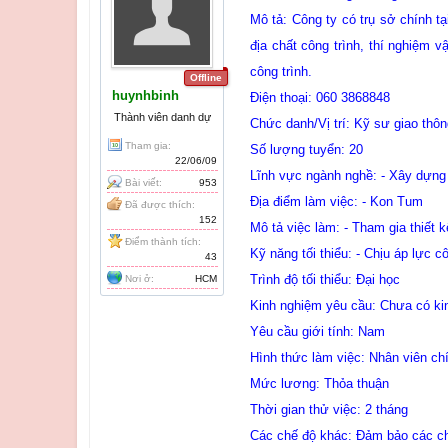
Mô tả: Công ty có trụ sở chính tạ
địa chất công trình, thí nghiệm v
công trình.
Offline
huynhbinh
Điện thoại: 060 3868848
Thành viên danh dự
Chức danh/Vị trí: Kỹ sư giao thôn
Tham gia:
Số lượng tuyển: 20
22/06/09
Lĩnh vực ngành nghề: - Xây dựng
Bài viết:
953
Địa điểm làm việc: - Kon Tum
Đã được thích:
152
Mô tả việc làm: - Tham gia thiết k
Điểm thành tích:
Kỹ năng tối thiểu: - Chịu áp lực c
43
Trình độ tối thiểu: Đại học
Nơi ở:
HCM
Kinh nghiệm yêu cầu: Chưa có ki
Yêu cầu giới tính: Nam
Hình thức làm việc: Nhân viên ch
Mức lương: Thỏa thuận
Thời gian thử việc: 2 tháng
Các chế độ khác: Đảm bảo các chế