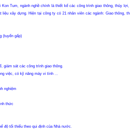
i Kon Tum, ngành nghề chính là thiết kế các công trình giao thông, thủy lợi
ật liệu xây dựng. Hiện tại công ty có 21 nhân viên các ngành: Giao thông, thủ
g (tuyển gấp)
ế, giám sát các công trình giao thông.
ông việc, có kỹ năng máy vi tính ...
nh nghiệm
ính thức
 độ tối thiểu theo qui định của Nhà nước.