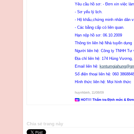
Yêu cầu hồ sơ: - Đơn xin việc là
- Sơ yếu lý lịch.
- Hộ khẩu,chứng minh nhân dân v
- Các bằng cấp có liên quan.
Hạn nộp hồ sơ: 06.10.2009
Thông tin liên hệ Nhà tuyển dụng
Người liên hệ: Công ty TNHH Tư 
Địa chỉ liên hệ: 174 Hùng Vương
Email liên hệ:
kontumgiahung@gm
Số điện thoại liên hệ: 060 386884
Hình thức liên hệ: Mọi hình thức
huynhbinh
,
11/08/09
HOT!!! Thẩm tra Định mức & Đơ
Chia sẻ trang này