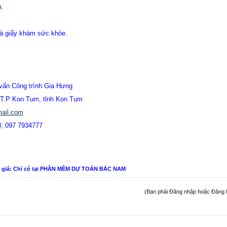
m.
à giấy khám sức khỏe.
vấn Công trình Gia Hưng
, T.P Kon Tum, tỉnh Kon Tum
ail.com
8; 097 7934777
n giá: Chỉ có tại PHẦN MỀM DỰ TOÁN BẮC NAM
(Bạn phải Đăng nhập hoặc Đăng ký 