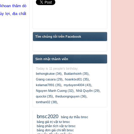
, khoan thăm dò
y lợi, địa chất
Tìm chúng tôi trên Facebook
Sinh nhật thành viên
Today is 11 people's birthday.
behongkutoe (34)
,
Buidanhsinh (35)
,
Giang casara (29)
,
hoanktxd01 (35)
,
kelamat7891 (35)
,
myduyen4004 (43)
,
Nguyen Manh Cuong (32)
,
Nhã Quyên (29)
,
quocloi (35)
,
theduongnguyen (36)
,
tonthan02 (38)
,
bnsc2020
bảng dự thầu bnsc
bảng giá trị vật tư bnsc
bảng phân tích vật tư bnsc
bảng đơn giá chi tiết bnsc