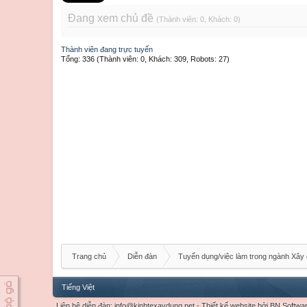
Đang xem chủ đề
(Thành viên: 0, Khách: 0)
Thành viên đang trực tuyến
Tổng: 336 (Thành viên: 0, Khách: 309, Robots: 27)
Trang chủ
Diễn đàn
Tuyển dụng/việc làm trong ngành Xây
Tiếng Việt
Liên hệ diễn đàn:
info@kinhtexaydung.net
-
Thiết kế website
bởi
BN Softwa