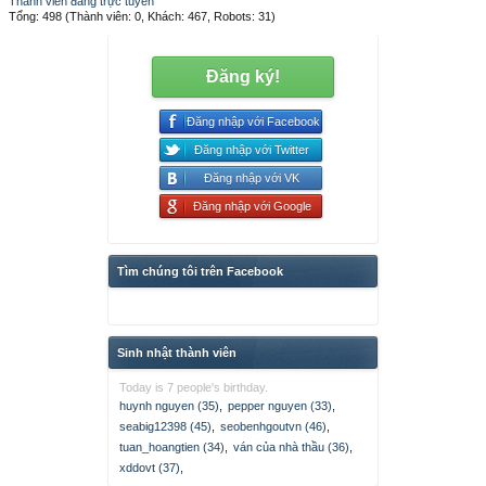
Thành viên đang trực tuyến
Tổng: 498 (Thành viên: 0, Khách: 467, Robots: 31)
Đăng ký!
Đăng nhập với Facebook
Đăng nhập với Twitter
Đăng nhập với VK
Đăng nhập với Google
Tìm chúng tôi trên Facebook
Sinh nhật thành viên
Today is 7 people's birthday.
huynh nguyen (35)
,
pepper nguyen (33)
,
seabig12398 (45)
,
seobenhgoutvn (46)
,
tuan_hoangtien (34)
,
ván của nhà thầu (36)
,
xddovt (37)
,