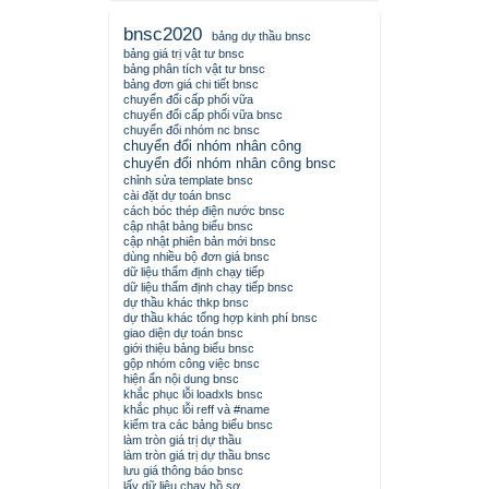
bnsc2020
bảng dự thầu bnsc
bảng giá trị vật tư bnsc
bảng phân tích vật tư bnsc
bảng đơn giá chi tiết bnsc
chuyển đổi cấp phối vữa
chuyển đổi cấp phối vữa bnsc
chuyển đổi nhóm nc bnsc
chuyển đổi nhóm nhân công
chuyển đổi nhóm nhân công bnsc
chỉnh sửa template bnsc
cài đặt dự toán bnsc
cách bóc thép điện nước bnsc
cập nhật bảng biểu bnsc
cập nhật phiên bản mới bnsc
dùng nhiều bộ đơn giá bnsc
dữ liệu thẩm định chạy tiếp
dữ liệu thẩm định chạy tiếp bnsc
dự thầu khác thkp bnsc
dự thầu khác tổng hợp kinh phí bnsc
giao diện dự toán bnsc
giới thiệu bảng biểu bnsc
gộp nhóm công việc bnsc
hiện ẩn nội dung bnsc
khắc phục lỗi loadxls bnsc
khắc phục lỗi reff và #name
kiểm tra các bảng biểu bnsc
làm tròn giá trị dự thầu
làm tròn giá trị dự thầu bnsc
lưu giá thông báo bnsc
lấy dữ liệu chạy hồ sơ