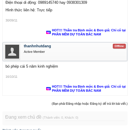
Điện thoại di động: 0989145740 hay 0938301309
Hình thức liên hệ: Trực tiếp
30/09/11
HOT!!! Thẩm tra Định mức & Đơn giá: Chỉ có tại
PHẦN MỀM DỰ TOÁN BẮC NAM
thanhnhutdang
Offline
Active Member
bó phép cái 5 năm kinh nghiệm
16/10/11
HOT!!! Thẩm tra Định mức & Đơn giá: Chỉ có tại
PHẦN MỀM DỰ TOÁN BẮC NAM
(Bạn phải Đăng nhập hoặc Đăng ký để trả lời bài viết.)
Đang xem chủ đề
(Thành viên: 0, Khách: 0)