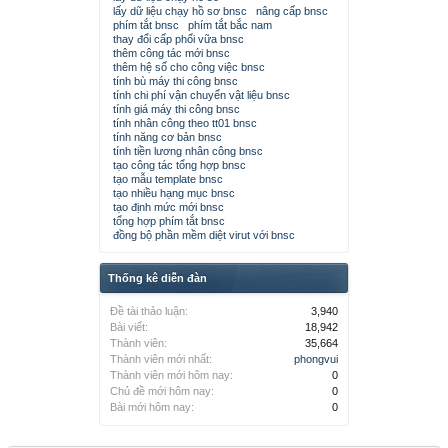
lấy dữ liệu chạy hồ sơ bnsc
nâng cấp bnsc
phím tắt bnsc
phím tắt bắc nam
thay đổi cấp phối vữa bnsc
thêm công tác mới bnsc
thêm hệ số cho công việc bnsc
tính bù máy thi công bnsc
tính chi phí vận chuyển vật liệu bnsc
tính giá máy thi công bnsc
tính nhân công theo tt01 bnsc
tính năng cơ bản bnsc
tính tiền lương nhân công bnsc
tạo công tác tổng hợp bnsc
tạo mẫu template bnsc
tạo nhiều hạng mục bnsc
tạo định mức mới bnsc
tổng hợp phím tắt bnsc
đồng bộ phần mềm diệt virut với bnsc
Thống kê diễn đàn
Đề tài thảo luận:
3,940
Bài viết:
18,942
Thành viên:
35,664
Thành viên mới nhất:
phongvui
Thành viên mới hôm nay:
0
Chủ đề mới hôm nay:
0
Bài mới hôm nay:
0