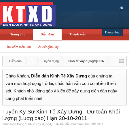
Đăng nhập
Trang chủ
Diễn đàn
Thành viên
Tìm kiếm diễn đàn
Bài viết gần đây
Diễn đàn
...
Tuyển dụng
Kinh tế xây dựng/QLDA
Chào Khách,
Diễn đàn Kinh Tế Xây Dựng
của chúng ta
vừa mới hoạt động trở lại, chắc hẳn vẫn còn có nhiều thiếu
sót, Khách nhớ đóng góp ý kiến để xây dựng diễn đàn ngày
càng phát triển nhé!
Tuyển Kỹ Sư Kinh Tế Xây Dựng - Dự toán Khối
lượng (Luơg cao) Hạn 30-10-2011
Thảo luận trong '
Kinh tế xây dựng/QLDA
' bắt đầu bởi
thanh.bm
,
30/09/11
.