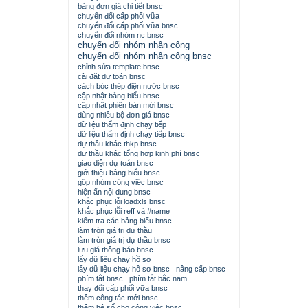
bảng đơn giá chi tiết bnsc
chuyển đổi cấp phối vữa
chuyển đổi cấp phối vữa bnsc
chuyển đổi nhóm nc bnsc
chuyển đổi nhóm nhân công
chuyển đổi nhóm nhân công bnsc
chỉnh sửa template bnsc
cài đặt dự toán bnsc
cách bóc thép điện nước bnsc
cập nhật bảng biểu bnsc
cập nhật phiên bản mới bnsc
dùng nhiều bộ đơn giá bnsc
dữ liệu thẩm định chạy tiếp
dữ liệu thẩm định chạy tiếp bnsc
dự thầu khác thkp bnsc
dự thầu khác tổng hợp kinh phí bnsc
giao diện dự toán bnsc
giới thiệu bảng biểu bnsc
gộp nhóm công việc bnsc
hiện ẩn nội dung bnsc
khắc phục lỗi loadxls bnsc
khắc phục lỗi reff và #name
kiểm tra các bảng biểu bnsc
làm tròn giá trị dự thầu
làm tròn giá trị dự thầu bnsc
lưu giá thông báo bnsc
lấy dữ liệu chạy hồ sơ
lấy dữ liệu chạy hồ sơ bnsc
nâng cấp bnsc
phím tắt bnsc
phím tắt bắc nam
thay đổi cấp phối vữa bnsc
thêm công tác mới bnsc
thêm hệ số cho công việc bnsc