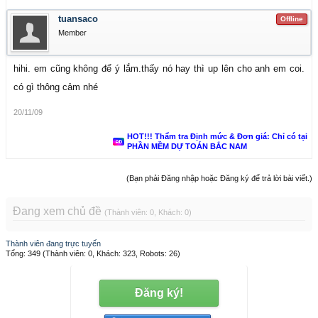
tuansaco
Offline
Member
hihi. em cũng không để ý lắm.thấy nó hay thì up lên cho anh em coi.
có gì thông cảm nhé
20/11/09
HOT!!! Thẩm tra Định mức & Đơn giá: Chỉ có tại
PHẦN MỀM DỰ TOÁN BẮC NAM
(Bạn phải Đăng nhập hoặc Đăng ký để trả lời bài viết.)
Đang xem chủ đề
(Thành viên: 0, Khách: 0)
Thành viên đang trực tuyến
Tổng: 349 (Thành viên: 0, Khách: 323, Robots: 26)
Đăng ký!