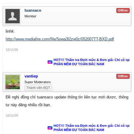
tuansaco
Offline
Member
linhk:
http://www.mediafire.com/file/5owa3l2zw0z/052007TT-BXD.pdf
18/11/09
HOT!!! Thẩm tra Định mức & Đơn giá: Chỉ có tại
PHẦN MỀM DỰ TOÁN BẮC NAM
vantiep
Offline
Super Moderators
Thành viên BQT
Đề nghị đồng chí tuansaco update thông tin liên tục mới được, thông
tư này đăng nhiều rồi bạn.
18/11/09
HOT!!! Thẩm tra Định mức & Đơn giá: Chỉ có tại
PHẦN MỀM DỰ TOÁN BẮC NAM