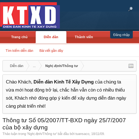
Đăng nhập
Trang chủ
Diễn đàn
Thành viên
Tìm kiếm diễn đàn
Bài viết gần đây
Diễn đàn
...
Nghị định/Thông tư
Chào Khách,
Diễn đàn Kinh Tế Xây Dựng
của chúng ta
vừa mới hoạt động trở lại, chắc hẳn vẫn còn có nhiều thiếu
sót, Khách nhớ đóng góp ý kiến để xây dựng diễn đàn ngày
càng phát triển nhé!
Thông tư Số 05/2007/TT-BXD ngày 25/7/2007
của bộ xây dựng
Thảo luận trong '
Nghị định/Thông tư
' bắt đầu bởi
tuansaco
,
18/11/09
.