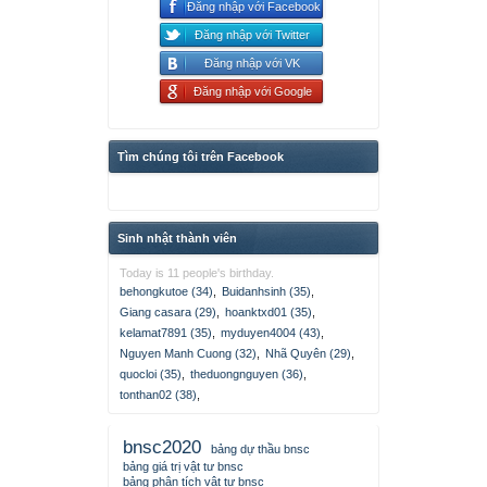
Đăng nhập với Facebook
Đăng nhập với Twitter
Đăng nhập với VK
Đăng nhập với Google
Tìm chúng tôi trên Facebook
Sinh nhật thành viên
Today is 11 people's birthday.
behongkutoe (34)
,
Buidanhsinh (35)
,
Giang casara (29)
,
hoanktxd01 (35)
,
kelamat7891 (35)
,
myduyen4004 (43)
,
Nguyen Manh Cuong (32)
,
Nhã Quyên (29)
,
quocloi (35)
,
theduongnguyen (36)
,
tonthan02 (38)
,
bnsc2020
bảng dự thầu bnsc
bảng giá trị vật tư bnsc
bảng phân tích vật tư bnsc