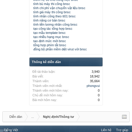
tính bù máy thi công bnsc
tính chi phí vận chuyển vật liệu bnsc
tính giá máy thi công bnsc
tính nhân công theo tt01 bnsc
tính năng cơ bản bnsc
tính tiền lương nhân công bnsc
tạo công tác tổng hợp bnsc
tạo mẫu template bnsc
tạo nhiều hạng mục bnsc
tạo định mức mới bnsc
tổng hợp phím tắt bnsc
đồng bộ phần mềm diệt virut với bnsc
Thống kê diễn đàn
Đề tài thảo luận:
3,940
Bài viết:
18,942
Thành viên:
35,664
Thành viên mới nhất:
phongvui
Thành viên mới hôm nay:
0
Chủ đề mới hôm nay:
0
Bài mới hôm nay:
0
Diễn đàn
...
Nghị định/Thông tư
Tiếng Việt
Liên hệ
Trợ giúp