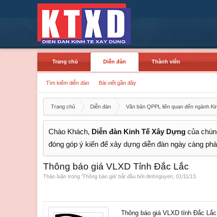
Trang chủ
Diễn đàn
Thành viên
Tìm kiếm diễn đàn
Bài viết gần đây
Trang chủ
Diễn đàn
Văn bản QPPL liên quan đến ngành Ki
Chào Khách,
Diễn đàn Kinh Tế Xây Dựng
của chúng
đóng góp ý kiến để xây dựng diễn đàn ngày càng phát
Thông báo giá VLXD Tỉnh Đắc Lắc
Thảo luận trong '
Thông báo giá
' bắt đầu bởi
dinhnguyen
,
01/11/13
.
Thông báo giá VLXD tỉnh Đắc Lắc