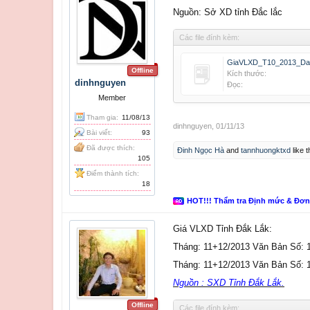
Nguồn: Sở XD tỉnh Đắc lắc
Các file đính kèm:
GiaVLXD_T10_2013_Dac
Offline
Kích thước:
dinhnguyen
Đọc:
Member
Tham gia:
11/08/13
dinhnguyen
,
01/11/13
Bài viết:
93
Đã được thích:
Đinh Ngọc Hà
and
tannhuongktxd
like t
105
Điểm thành tích:
18
HOT!!! Thẩm tra Định mức & Đơ
Giá VLXD Tỉnh Đắk Lắk:
Tháng: 11+12/2013 Văn Bản Số:
Tháng: 11+12/2013 Văn Bản Số:
Nguồn : SXD Tỉnh Đắk Lắk.
Offline
Các file đính kèm: