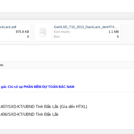
kLack.pdf
GiaVLXD_T10_2013_DackLack_denHTX.pdf
875.8 KB
Kích thước:
1.1 MB
6
Đọc:
6
his.
n giá: Chỉ có tại PHẦN MỀM DỰ TOÁN BẮC NAM
 1407/SXD-KT/UBND Tỉnh Đắk Lắk (Gía đến HTXL)
 1406/SXD-KT/UBND Tỉnh Đắk Lắk