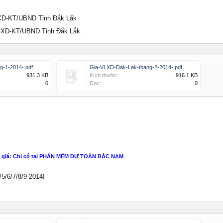
SXD-KT/UBND Tỉnh Đắk Lắk
/SXD-KT/UBND Tỉnh Đắk Lắk.
g-1-2014-.pdf
Gia-VLXD-Dak-Lak-thang-2-2014-.pdf
931.3 KB
Kích thước:
916.1 KB
0
Đọc:
0
n giá: Chỉ có tại PHẦN MỀM DỰ TOÁN BẮC NAM
5/6/7/8/9-2014!