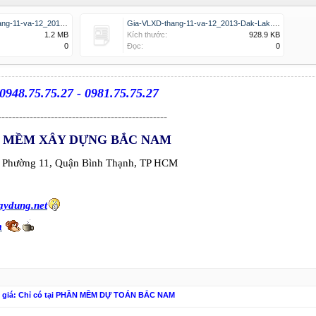
Gia-VLXD-den-HTXL-thang-11-va-12_2013-Dak-Lak.pdf
Gia-VLXD-thang-11-va-12_2013-Dak-Lak.pdf
1.2 MB
Kích thước:
928.9 KB
0
Đọc:
0
 0948.75.75.27 - 0981.75.75.27
------------------------------------------------
 MỀM XÂY DỰNG BẮC NAM
ị, Phường 11, Quận Bình Thạnh, TP HCM
aydung.net
m
n giá: Chỉ có tại PHẦN MỀM DỰ TOÁN BẮC NAM