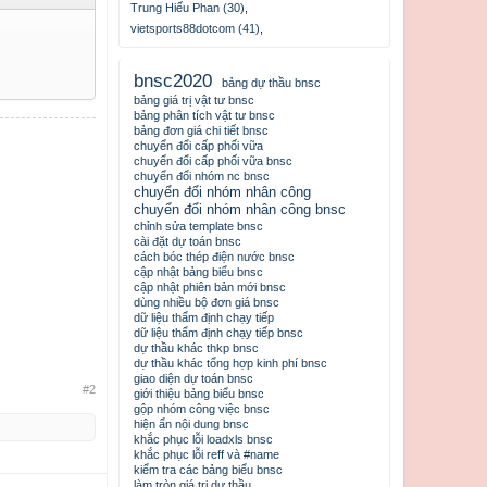
Trung Hiếu Phan (30)
,
vietsports88dotcom (41)
,
bnsc2020
bảng dự thầu bnsc
bảng giá trị vật tư bnsc
bảng phân tích vật tư bnsc
bảng đơn giá chi tiết bnsc
chuyển đổi cấp phối vữa
chuyển đổi cấp phối vữa bnsc
chuyển đổi nhóm nc bnsc
chuyển đổi nhóm nhân công
chuyển đổi nhóm nhân công bnsc
chỉnh sửa template bnsc
cài đặt dự toán bnsc
cách bóc thép điện nước bnsc
cập nhật bảng biểu bnsc
cập nhật phiên bản mới bnsc
dùng nhiều bộ đơn giá bnsc
dữ liệu thẩm định chạy tiếp
dữ liệu thẩm định chạy tiếp bnsc
dự thầu khác thkp bnsc
dự thầu khác tổng hợp kinh phí bnsc
giao diện dự toán bnsc
#2
giới thiệu bảng biểu bnsc
gộp nhóm công việc bnsc
hiện ẩn nội dung bnsc
khắc phục lỗi loadxls bnsc
khắc phục lỗi reff và #name
kiểm tra các bảng biểu bnsc
làm tròn giá trị dự thầu