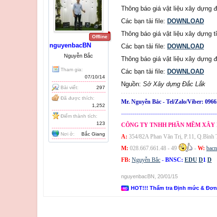
Thông báo giá vật liệu xây dựng 
Các bạn tải file:
DOWNLOAD
Thông báo giá vật liệu xây dựng t
Offline
nguyenbacBN
Các bạn tải file:
DOWNLOAD
Nguyễn Bắc
Thông báo giá vật liệu xây dựng 
Tham gia:
Các bạn tải file:
DOWNLOAD
07/10/14
Nguồn:
Sở Xây dựng Đắc Lắk
Bài viết:
297
Đã được thích:
Mr. Nguyễn Bắc -
Tel/Zalo/Viber:
0966
1,252
-------------------------------------------------
Điểm thành tích:
123
CÔNG TY TNHH PHẦN MỀM XÂY
Nơi ở:
Bắc Giang
A:
354/82A Phan Văn Trị, P.11, Q.Bình
M:
028.667.661.48 - 49
-
W:
bac
FB:
Nguyễn Bắc
-
BNSC:
EDU
D
1
D
nguyenbacBN
,
20/01/15
HOT!!! Thẩm tra Định mức & Đơ