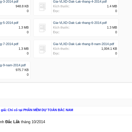
g-3-2014.pdf
Gia-VLXD-Dak-Lak-thang-4-2014.pdf
948.8 KB
Kích thước:
1.4 MB
0
Đọc:
0
g-5-2014.pdf
Gia-VLXD-Dak-Lak-thang-6-2014.pdf
1.3 MB
Kích thước:
1.3 MB
0
Đọc:
0
g-7-2014.pdf
Gia-VLXD-Dak-Lak-thang-8-nam-2014.pdf
1.3 MB
Kích thước:
1,004.1 KB
0
Đọc:
0
g-9-nam-2014.pdf
975.7 KB
0
n giá: Chỉ có tại PHẦN MỀM DỰ TOÁN BẮC NAM
ỉnh
Đắc Lắk
tháng 10/2014