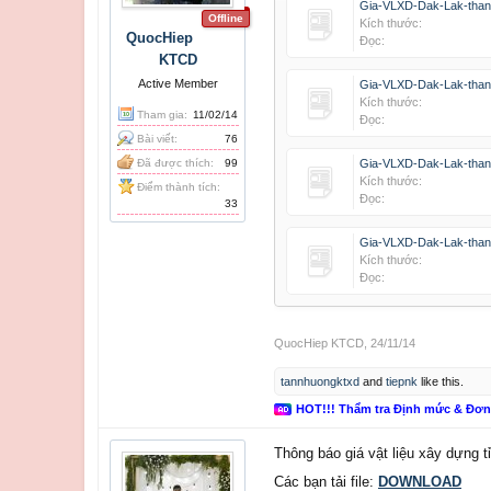
Gia-VLXD-Dak-Lak-than
Offline
Kích thước:
QuocHiep
Đọc:
KTCD
Active Member
Gia-VLXD-Dak-Lak-than
Kích thước:
Tham gia:
11/02/14
Đọc:
Bài viết:
76
Đã được thích:
99
Gia-VLXD-Dak-Lak-than
Kích thước:
Điểm thành tích:
Đọc:
33
Gia-VLXD-Dak-Lak-than
Kích thước:
Đọc:
QuocHiep KTCD
,
24/11/14
tannhuongktxd
and
tiepnk
like this.
HOT!!! Thẩm tra Định mức & Đơ
Thông báo giá vật liệu xây dựng t
Các bạn tải file:
DOWNLOAD