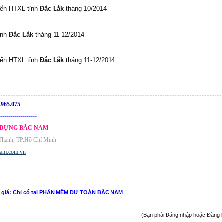
đến HTXL tỉnh
Đắc Lắk
tháng 10/2014
ỉnh
Đắc Lắk
tháng 11-12/2014
đến HTXL tỉnh
Đắc Lắk
tháng 11-12/2014
.965.075
-------------------
 DỰNG BẮC NAM
 Thạnh, TP.Hồ Chí Minh
nam.com.vn
n giá: Chỉ có tại PHẦN MỀM DỰ TOÁN BẮC NAM
(Bạn phải Đăng nhập hoặc Đăng ký 