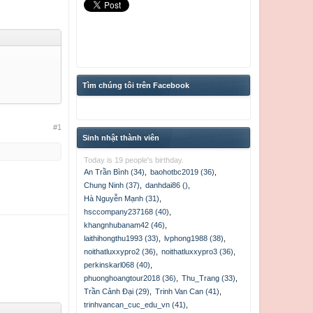
Tìm chúng tôi trên Facebook
#1
Sinh nhật thành viên
Today is 19 people's birthday.
An Trần Bình (34)
,
baohotbc2019 (36)
,
Chung Ninh (37)
,
danhdai86 ()
,
Hà Nguyễn Mạnh (31)
,
hsccompany237168 (40)
,
khangnhubanam42 (46)
,
laithihongthu1993 (33)
,
lvphong1988 (38)
,
noithatluxxypro2 (36)
,
noithatluxxypro3 (36)
,
perkinskarl068 (40)
,
phuonghoangtour2018 (36)
,
Thu_Trang (33)
,
Trần Cảnh Đại (29)
,
Trinh Van Can (41)
,
trinhvancan_cuc_edu_vn (41)
,