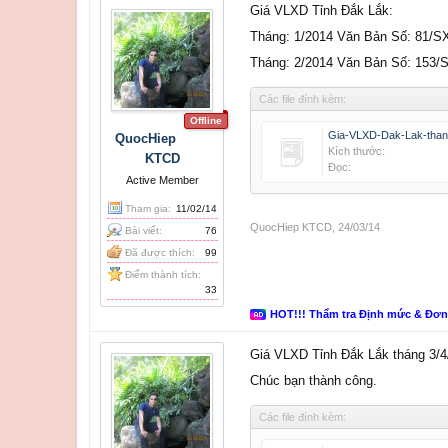
Giá VLXD Tỉnh Đắk Lắk:
Tháng: 1/2014 Văn Bản Số: 81/
Tháng: 2/2014 Văn Bản Số: 153
Các file đính kèm:
Offline
Gia-VLXD-Dak-Lak-than
QuocHiep
Kích thước:
KTCD
Đọc:
Active Member
Tham gia:
11/02/14
QuocHiep KTCD
,
24/03/14
Bài viết:
76
Đã được thích:
99
Điểm thành tích:
33
HOT!!! Thẩm tra Định mức & Đơ
Giá VLXD Tỉnh Đắk Lắk tháng 3/4/
Chúc bạn thành công.
Các file đính kèm: