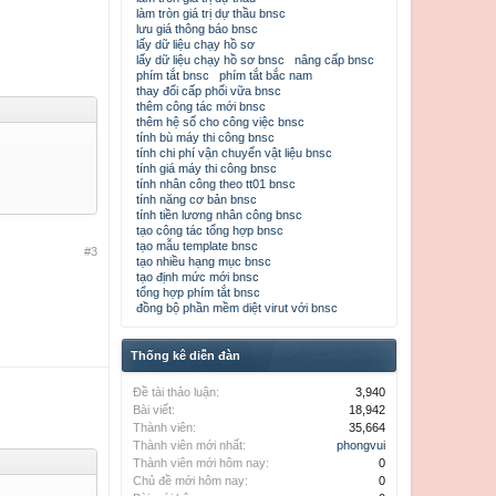
làm tròn giá trị dự thầu bnsc
lưu giá thông báo bnsc
lấy dữ liệu chạy hồ sơ
lấy dữ liệu chạy hồ sơ bnsc
nâng cấp bnsc
phím tắt bnsc
phím tắt bắc nam
thay đổi cấp phối vữa bnsc
thêm công tác mới bnsc
thêm hệ số cho công việc bnsc
tính bù máy thi công bnsc
tính chi phí vận chuyển vật liệu bnsc
tính giá máy thi công bnsc
tính nhân công theo tt01 bnsc
tính năng cơ bản bnsc
tính tiền lương nhân công bnsc
tạo công tác tổng hợp bnsc
tạo mẫu template bnsc
#3
tạo nhiều hạng mục bnsc
tạo định mức mới bnsc
tổng hợp phím tắt bnsc
đồng bộ phần mềm diệt virut với bnsc
Thống kê diễn đàn
Đề tài thảo luận:
3,940
Bài viết:
18,942
Thành viên:
35,664
Thành viên mới nhất:
phongvui
Thành viên mới hôm nay:
0
Chủ đề mới hôm nay:
0