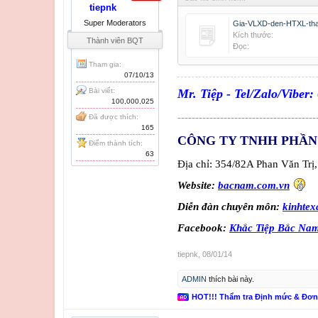
tiepnk
Super Moderators
Kích thước:
Thành viên BQT
Đọc:
Tham gia:
07/10/13
Bài viết:
Mr. Tiệp - Tel/Zalo/Viber:
100,000,025
---------------------------------------
Đã được thích:
165
CÔNG TY TNHH PHẦN
Điểm thành tích:
63
Địa chỉ: 354/82A Phan Văn Tr
Website:
bacnam.com.vn
Diễn đàn chuyên môn:
kinhtex
Facebook:
Khắc Tiệp Bắc Na
tiepnk
,
08/01/14
ADMIN
thích bài này.
HOT!!! Thẩm tra Định mức & Đơ