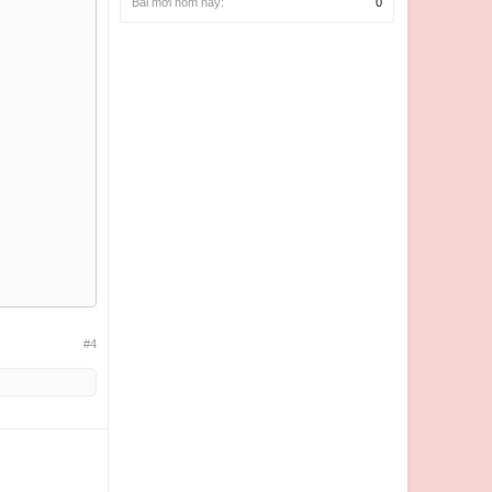
Bài mới hôm nay:
0
#4