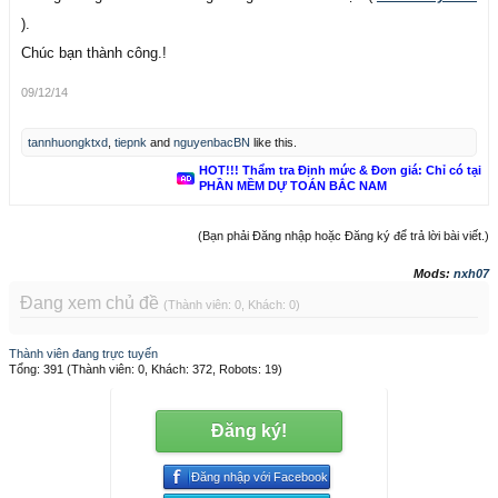
).
Chúc bạn thành công.!
09/12/14
tannhuongktxd
,
tiepnk
and
nguyenbacBN
like this.
HOT!!! Thẩm tra Định mức & Đơn giá: Chỉ có tại
PHẦN MỀM DỰ TOÁN BẮC NAM
(Bạn phải Đăng nhập hoặc Đăng ký để trả lời bài viết.)
Mods:
nxh07
Đang xem chủ đề
(Thành viên: 0, Khách: 0)
Thành viên đang trực tuyến
Tổng: 391 (Thành viên: 0, Khách: 372, Robots: 19)
Đăng ký!
Đăng nhập với Facebook