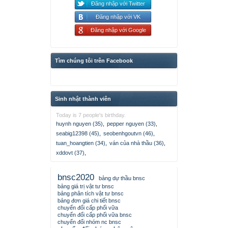
Đăng nhập với Twitter
Đăng nhập với VK
Đăng nhập với Google
Tìm chúng tôi trên Facebook
Sinh nhật thành viên
Today is 7 people's birthday.
huynh nguyen (35)
,
pepper nguyen (33)
,
seabig12398 (45)
,
seobenhgoutvn (46)
,
tuan_hoangtien (34)
,
ván của nhà thầu (36)
,
xddovt (37)
,
bnsc2020
bảng dự thầu bnsc
bảng giá trị vật tư bnsc
bảng phân tích vật tư bnsc
bảng đơn giá chi tiết bnsc
chuyển đổi cấp phối vữa
chuyển đổi cấp phối vữa bnsc
chuyển đổi nhóm nc bnsc