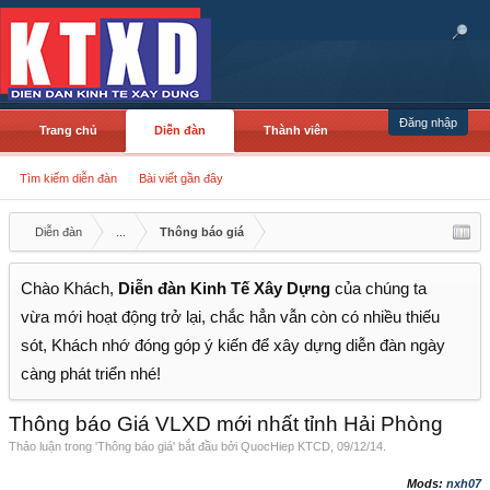
Đăng nhập
Trang chủ
Diễn đàn
Thành viên
Tìm kiếm diễn đàn
Bài viết gần đây
Diễn đàn
...
Thông báo giá
Chào Khách,
Diễn đàn Kinh Tế Xây Dựng
của chúng ta
vừa mới hoạt động trở lại, chắc hẳn vẫn còn có nhiều thiếu
sót, Khách nhớ đóng góp ý kiến để xây dựng diễn đàn ngày
càng phát triển nhé!
Thông báo Giá VLXD mới nhất tỉnh Hải Phòng
Thảo luận trong '
Thông báo giá
' bắt đầu bởi
QuocHiep KTCD
,
09/12/14
.
Mods:
nxh07