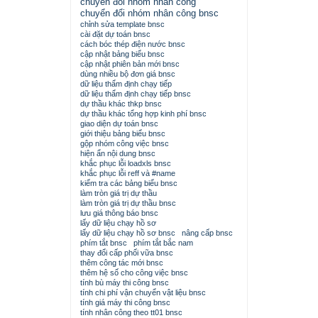
chuyển đổi nhóm nhân công
chuyển đổi nhóm nhân công bnsc
chỉnh sửa template bnsc
cài đặt dự toán bnsc
cách bóc thép điện nước bnsc
cập nhật bảng biểu bnsc
cập nhật phiên bản mới bnsc
dùng nhiều bộ đơn giá bnsc
dữ liệu thẩm định chạy tiếp
dữ liệu thẩm định chạy tiếp bnsc
dự thầu khác thkp bnsc
dự thầu khác tổng hợp kinh phí bnsc
giao diện dự toán bnsc
giới thiệu bảng biểu bnsc
gộp nhóm công việc bnsc
hiện ẩn nội dung bnsc
khắc phục lỗi loadxls bnsc
khắc phục lỗi reff và #name
kiểm tra các bảng biểu bnsc
làm tròn giá trị dự thầu
làm tròn giá trị dự thầu bnsc
lưu giá thông báo bnsc
lấy dữ liệu chạy hồ sơ
lấy dữ liệu chạy hồ sơ bnsc
nâng cấp bnsc
phím tắt bnsc
phím tắt bắc nam
thay đổi cấp phối vữa bnsc
thêm công tác mới bnsc
thêm hệ số cho công việc bnsc
tính bù máy thi công bnsc
tính chi phí vận chuyển vật liệu bnsc
tính giá máy thi công bnsc
tính nhân công theo tt01 bnsc