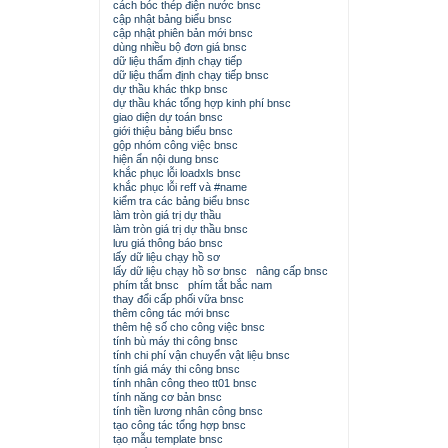
cách bóc thép điện nước bnsc
cập nhật bảng biểu bnsc
cập nhật phiên bản mới bnsc
dùng nhiều bộ đơn giá bnsc
dữ liệu thẩm định chạy tiếp
dữ liệu thẩm định chạy tiếp bnsc
dự thầu khác thkp bnsc
dự thầu khác tổng hợp kinh phí bnsc
giao diện dự toán bnsc
giới thiệu bảng biểu bnsc
gộp nhóm công việc bnsc
hiện ẩn nội dung bnsc
khắc phục lỗi loadxls bnsc
khắc phục lỗi reff và #name
kiểm tra các bảng biểu bnsc
làm tròn giá trị dự thầu
làm tròn giá trị dự thầu bnsc
lưu giá thông báo bnsc
lấy dữ liệu chạy hồ sơ
lấy dữ liệu chạy hồ sơ bnsc
nâng cấp bnsc
phím tắt bnsc
phím tắt bắc nam
thay đổi cấp phối vữa bnsc
thêm công tác mới bnsc
thêm hệ số cho công việc bnsc
tính bù máy thi công bnsc
tính chi phí vận chuyển vật liệu bnsc
tính giá máy thi công bnsc
tính nhân công theo tt01 bnsc
tính năng cơ bản bnsc
tính tiền lương nhân công bnsc
tạo công tác tổng hợp bnsc
tạo mẫu template bnsc