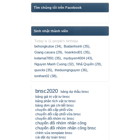
Tìm chúng tôi trên Facebook
Sinh nhật thành viên
Today is 11 people's birthday.
behongkutoe (34)
,
Buidanhsinh (35)
,
Giang casara (29)
,
hoanktxd01 (35)
,
kelamat7891 (35)
,
myduyen4004 (43)
,
Nguyen Manh Cuong (32)
,
Nhã Quyên (29)
,
quocloi (35)
,
theduongnguyen (36)
,
tonthan02 (38)
,
bnsc2020
bảng dự thầu bnsc
bảng giá trị vật tư bnsc
bảng phân tích vật tư bnsc
bảng đơn giá chi tiết bnsc
chuyển đổi cấp phối vữa
chuyển đổi cấp phối vữa bnsc
chuyển đổi nhóm nc bnsc
chuyển đổi nhóm nhân công
chuyển đổi nhóm nhân công bnsc
chỉnh sửa template bnsc
cài đặt dự toán bnsc