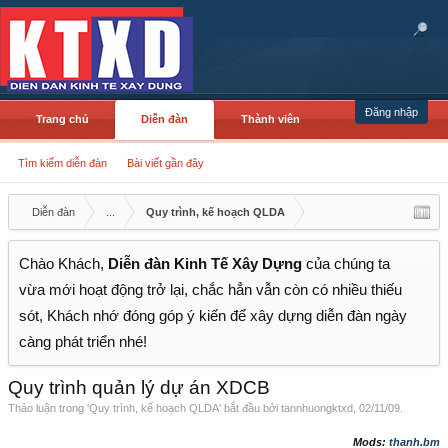
Đăng nhập
Trang chủ
Diễn đàn
Thành viên
Tìm kiếm diễn đàn
Bài viết gần đây
Diễn đàn
...
Quy trình, kế hoạch QLDA
Chào Khách,
Diễn đàn Kinh Tế Xây Dựng
của chúng ta
vừa mới hoạt động trở lại, chắc hẳn vẫn còn có nhiều thiếu
sót, Khách nhớ đóng góp ý kiến để xây dựng diễn đàn ngày
càng phát triển nhé!
Quy trình quản lý dự án XDCB
Thảo luận trong '
Quy trình, kế hoạch QLDA
' bắt đầu bởi
tannhuongktxd
,
02/11/09
.
Mods:
thanh.bm