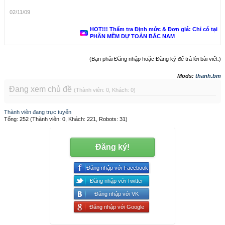
02/11/09
HOT!!! Thẩm tra Định mức & Đơn giá: Chỉ có tại
PHẦN MỀM DỰ TOÁN BẮC NAM
(Bạn phải Đăng nhập hoặc Đăng ký để trả lời bài viết.)
Mods:
thanh.bm
Đang xem chủ đề
(Thành viên: 0, Khách: 0)
Thành viên đang trực tuyến
Tổng: 252 (Thành viên: 0, Khách: 221, Robots: 31)
Đăng ký!
Đăng nhập với Facebook
Đăng nhập với Twitter
Đăng nhập với VK
Đăng nhập với Google