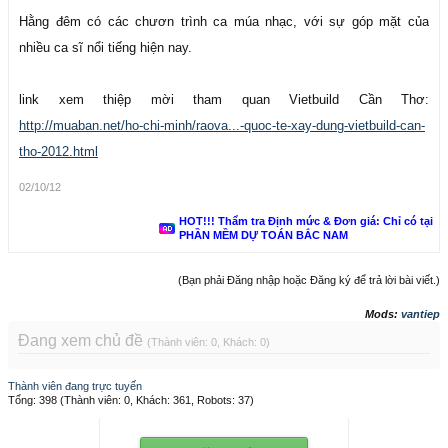
Hằng đêm có các chươn trình ca múa nhạc, với sự góp mặt của
nhiều ca sĩ nổi tiếng hiện nay.
link xem thiệp mời tham quan Vietbuild Cần Thơ:
http://muaban.net/ho-chi-minh/raova...-quoc-te-xay-dung-vietbuild-can-
tho-2012.html
02/10/12
HOT!!! Thẩm tra Định mức & Đơn giá: Chỉ có tại
PHẦN MỀM DỰ TOÁN BẮC NAM
(Bạn phải Đăng nhập hoặc Đăng ký để trả lời bài viết.)
Mods:
vantiep
Đang xem chủ đề
(Thành viên: 0, Khách: 0)
Thành viên đang trực tuyến
Tổng: 398 (Thành viên: 0, Khách: 361, Robots: 37)