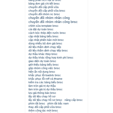
bảng phân tích vật tư bnsc
bảng đơn giá chi tiết bnsc
chuyển đổi cấp phối vữa
chuyển đổi cấp phối vữa bnsc
chuyển đổi nhóm nc bnsc
chuyển đổi nhóm nhân công
chuyển đổi nhóm nhân công bnsc
chỉnh sửa template bnsc
cài đặt dự toán bnsc
cách bóc thép điện nước bnsc
cập nhật bảng biểu bnsc
cập nhật phiên bản mới bnsc
dùng nhiều bộ đơn giá bnsc
dữ liệu thẩm định chạy tiếp
dữ liệu thẩm định chạy tiếp bnsc
dự thầu khác thkp bnsc
dự thầu khác tổng hợp kinh phí bnsc
giao diện dự toán bnsc
giới thiệu bảng biểu bnsc
gộp nhóm công việc bnsc
hiện ẩn nội dung bnsc
khắc phục lỗi loadxls bnsc
khắc phục lỗi reff và #name
kiểm tra các bảng biểu bnsc
làm tròn giá trị dự thầu
làm tròn giá trị dự thầu bnsc
lưu giá thông báo bnsc
lấy dữ liệu chạy hồ sơ
lấy dữ liệu chạy hồ sơ bnsc
nâng cấp bnsc
phím tắt bnsc
phím tắt bắc nam
thay đổi cấp phối vữa bnsc
thêm công tác mới bnsc