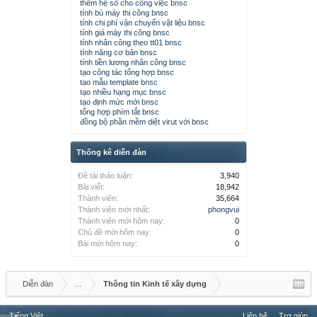
thêm hệ số cho công việc bnsc
tính bù máy thi công bnsc
tính chi phí vận chuyển vật liệu bnsc
tính giá máy thi công bnsc
tính nhân công theo tt01 bnsc
tính năng cơ bản bnsc
tính tiền lương nhân công bnsc
tạo công tác tổng hợp bnsc
tạo mẫu template bnsc
tạo nhiều hạng mục bnsc
tạo định mức mới bnsc
tổng hợp phím tắt bnsc
đồng bộ phần mềm diệt virut với bnsc
Thống kê diễn đàn
Đề tài thảo luận:
3,940
Bài viết:
18,942
Thành viên:
35,664
Thành viên mới nhất:
phongvui
Thành viên mới hôm nay:
0
Chủ đề mới hôm nay:
0
Bài mới hôm nay:
0
Diễn đàn
...
Thông tin Kinh tế xây dựng
Tiếng Việt
Liên hệ
Trợ giúp