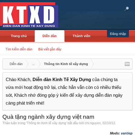
Đăng nhập
Trang chủ
Diễn đàn
Thành viên
Tìm kiếm diễn đàn
Bài viết gần đây
Diễn đàn
...
Thông tin Kinh tế xây dựng
Chào Khách,
Diễn đàn Kinh Tế Xây Dựng
của chúng ta
vừa mới hoạt động trở lại, chắc hẳn vẫn còn có nhiều thiếu
sót, Khách nhớ đóng góp ý kiến để xây dựng diễn đàn ngày
càng phát triển nhé!
Quà tặng ngành xây dựng việt nam
Thảo luận trong '
Thông tin Kinh tế xây dựng
' bắt đầu bởi
chi.nguyen
,
02/10/12
.
Mods:
vantiep