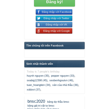
Đăng ký!
Đăng nhập với Facebook
Đăng nhập với Twitter
Đăng nhập với VK
Đăng nhập với Google
Tìm chúng tôi trên Facebook
Sinh nhật thành viên
Today is 7 people's birthday.
huynh nguyen (35)
,
pepper nguyen (33)
,
seabig12398 (45)
,
seobenhgoutvn (46)
,
tuan_hoangtien (34)
,
ván của nhà thầu (36)
,
xddovt (37)
,
bnsc2020
bảng dự thầu bnsc
bảng giá trị vật tư bnsc