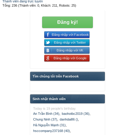
Thành viên đang trực tuyến
Tổng: 236 (Thành viên: 0, Khách: 211, Robots: 25)
Đăng ký!
Đăng nhập với Facebook
Đăng nhập với Twitter
Đăng nhập với VK
Đăng nhập với Google
Tìm chúng tôi trên Facebook
Sinh nhật thành viên
Today is 19 people's birthday.
An Trần Bình (34)
,
baohotbc2019 (36)
,
Chung Ninh (37)
,
danhdai86 ()
,
Hà Nguyễn Mạnh (31)
,
hsccompany237168 (40)
,