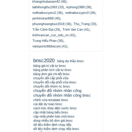
khangnhubanam42 (46)
,
laithihongthu1993 (33)
,
lvphong1988 (38)
,
noithatluxxypro2 (36)
,
noithatluxxypro3 (36)
,
perkinskarl068 (40)
,
phuonghoangtour2018 (36)
,
Thu_Trang (33)
,
Trần Cảnh Đại (29)
,
Trinh Van Can (41)
,
trinhvancan_cuc_edu_vn (41)
,
Trung Hiếu Phan (30)
,
vietsports88dotcom (41)
,
bnsc2020
bảng dự thầu bnsc
bảng giá trị vật tư bnsc
bảng phân tích vật tư bnsc
bảng đơn giá chi tiết bnsc
chuyển đổi cấp phối vữa
chuyển đổi cấp phối vữa bnsc
chuyển đổi nhóm nc bnsc
chuyển đổi nhóm nhân công
chuyển đổi nhóm nhân công bnsc
chỉnh sửa template bnsc
cài đặt dự toán bnsc
cách bóc thép điện nước bnsc
cập nhật bảng biểu bnsc
cập nhật phiên bản mới bnsc
dùng nhiều bộ đơn giá bnsc
dữ liệu thẩm định chạy tiếp
dữ liệu thẩm định chạy tiếp bnsc