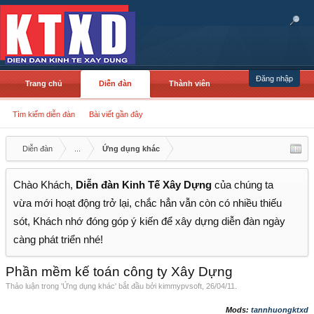
Đăng nhập
Trang chủ
Diễn đàn
Thành viên
Tìm kiếm diễn đàn
Bài viết gần đây
Diễn đàn
...
Ứng dụng khác
Chào Khách,
Diễn đàn Kinh Tế Xây Dựng
của chúng ta
vừa mới hoạt động trở lại, chắc hẳn vẫn còn có nhiều thiếu
sót, Khách nhớ đóng góp ý kiến để xây dựng diễn đàn ngày
càng phát triển nhé!
Phần mềm kế toán công ty Xây Dựng
Thảo luận trong '
Ứng dụng khác
' bắt đầu bởi
kimmypvsoft
,
26/04/11
.
Mods:
tannhuongktxd