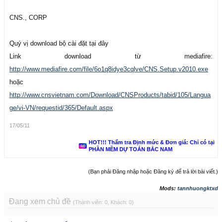
CNS., CORP
Quý vị download bộ cài đặt tại đây
Link download từ mediafire:
http://www.mediafire.com/file/6o1q8idye3cqlve/CNS.Setup.v2010.exe
hoặc
http://www.cnsvietnam.com/Download/CNSProducts/tabid/105/Langua
ge/vi-VN/requestid/365/Default.aspx
17/05/11
HOT!!! Thẩm tra Định mức & Đơn giá: Chỉ có tại
PHẦN MỀM DỰ TOÁN BẮC NAM
(Bạn phải Đăng nhập hoặc Đăng ký để trả lời bài viết.)
Mods:
tannhuongktxd
Đang xem chủ đề
(Thành viên: 0, Khách: 0)