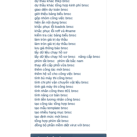
dự thầu khác thkp bnsc
dự thầu khác tổng hợp kinh phí bnsc
giao diện dự toán bnsc
giới thiệu bảng biểu bnsc
gộp nhóm công việc bnsc
hiện ẩn nội dung bnsc
khắc phục lỗi loadxls bnsc
khắc phục lỗi reff và #name
kiểm tra các bảng biểu bnsc
làm tròn giá trị dự thầu
làm tròn giá trị dự thầu bnsc
lưu giá thông báo bnsc
lấy dữ liệu chạy hồ sơ
lấy dữ liệu chạy hồ sơ bnsc
nâng cấp bnsc
phím tắt bnsc
phím tắt bắc nam
thay đổi cấp phối vữa bnsc
thêm công tác mới bnsc
thêm hệ số cho công việc bnsc
tính bù máy thi công bnsc
tính chi phí vận chuyển vật liệu bnsc
tính giá máy thi công bnsc
tính nhân công theo tt01 bnsc
tính năng cơ bản bnsc
tính tiền lương nhân công bnsc
tạo công tác tổng hợp bnsc
tạo mẫu template bnsc
tạo nhiều hạng mục bnsc
tạo định mức mới bnsc
tổng hợp phím tắt bnsc
đồng bộ phần mềm diệt virut với bnsc