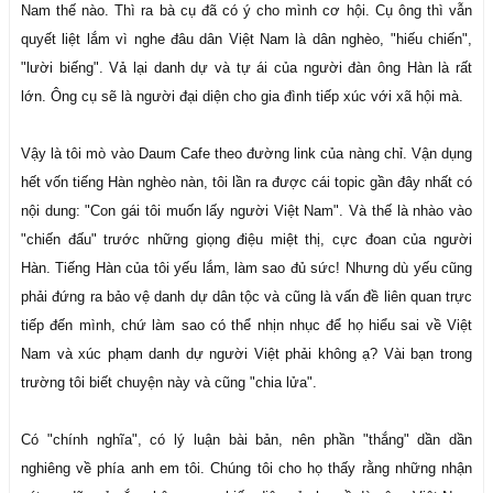
Nam thế nào. Thì ra bà cụ đã có ý cho mình cơ hội. Cụ ông thì vẫn
quyết liệt lắm vì nghe đâu dân Việt Nam là dân nghèo, "hiếu chiến",
"lười biếng". Vả lại danh dự và tự ái của người đàn ông Hàn là rất
lớn. Ông cụ sẽ là người đại diện cho gia đình tiếp xúc với xã hội mà.
Vậy là tôi mò vào Daum Cafe theo đường link của nàng chỉ. Vận dụng
hết vốn tiếng Hàn nghèo nàn, tôi lần ra được cái topic gần đây nhất có
nội dung: "Con gái tôi muốn lấy người Việt Nam". Và thế là nhào vào
"chiến đấu" trước những giọng điệu miệt thị, cực đoan của người
Hàn. Tiếng Hàn của tôi yếu lắm, làm sao đủ sức! Nhưng dù yếu cũng
phải đứng ra bảo vệ danh dự dân tộc và cũng là vấn đề liên quan trực
tiếp đến mình, chứ làm sao có thể nhịn nhục để họ hiểu sai về Việt
Nam và xúc phạm danh dự người Việt phải không ạ? Vài bạn trong
trường tôi biết chuyện này và cũng "chia lửa".
Có "chính nghĩa", có lý luận bài bản, nên phần "thắng" dần dần
nghiêng về phía anh em tôi. Chúng tôi cho họ thấy rằng những nhận