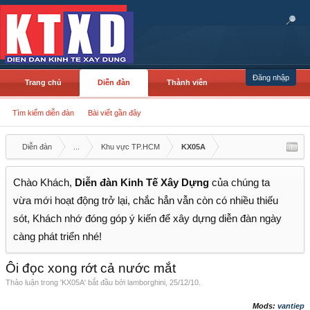
Đăng nhập
Trang chủ
Diễn đàn
Thành viên
Tìm kiếm diễn đàn
Bài viết gần đây
Diễn đàn
...
Khu vực TP.HCM
KX05A
Chào Khách,
Diễn đàn Kinh Tế Xây Dựng
của chúng ta
vừa mới hoạt động trở lại, chắc hẳn vẫn còn có nhiều thiếu
sót, Khách nhớ đóng góp ý kiến để xây dựng diễn đàn ngày
càng phát triển nhé!
Ôi đọc xong rớt cả nước mắt
Thảo luận trong '
KX05A
' bắt đầu bởi
lamborghini
,
25/12/10
.
Mods:
vantiep