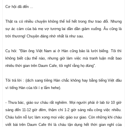
Cơ hội đã đến ...
Thật ra có nhiều chuyện không thể kể hết trong thư trao đổi. Nhưng
sự ác cảm của bà mẹ vợ tương lai dần dần giảm xuống. Âu cũng là
trời thương! Chuyện đáng nhớ nhất là như sau.
Cụ hỏi: "Đàn ông Việt Nam ai ở Hàn cũng bảo là lười biếng. Tôi thì
không biết cậu thế nào, nhưng giờ làm việc mà tranh luận mất bao
nhiêu thời gian trên Daum Cafe, tôi nghĩ rằng họ đúng".
Tôi trả lời : (dịch sang tíêng Hàn chắc không hay bằng tiếng Việt đâu
vì tiếng Hàn của tôi í ẹ lắm hehe).
- Thưa bác, giáo sư cháu rất nghiêm. Mọi người phải ở lab từ 10 giờ
sáng đến 11-12 giờ đêm, thậm chí 1-2 giờ sáng nếu công việc nhiều.
Cháu luôn nỗ lực làm xong mọi việc giáo sư giao. Còn những khi cháu
viết bài trên Daum Cafe thì là cháu tận dụng hết thời gian nghỉ của