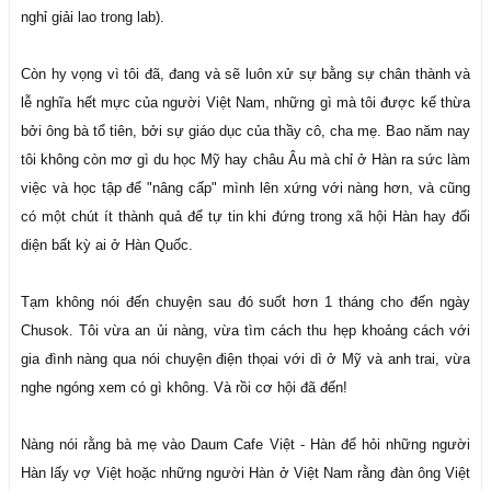
nghỉ giải lao trong lab).
Còn hy vọng vì tôi đã, đang và sẽ luôn xử sự bằng sự chân thành và
lễ nghĩa hết mực của người Việt Nam, những gì mà tôi được kế thừa
bởi ông bà tổ tiên, bởi sự giáo dục của thầy cô, cha mẹ. Bao năm nay
tôi không còn mơ gì du học Mỹ hay châu Âu mà chỉ ở Hàn ra sức làm
việc và học tập để "nâng cấp" mình lên xứng với nàng hơn, và cũng
có một chút ít thành quả để tự tin khi đứng trong xã hội Hàn hay đối
diện bất kỳ ai ở Hàn Quốc.
Tạm không nói đến chuyện sau đó suốt hơn 1 tháng cho đến ngày
Chusok. Tôi vừa an ủi nàng, vừa tìm cách thu hẹp khoảng cách với
gia đình nàng qua nói chuyện điện thọai với dì ở Mỹ và anh trai, vừa
nghe ngóng xem có gì không. Và rồi cơ hội đã đến!
Nàng nói rằng bà mẹ vào Daum Cafe Việt - Hàn để hỏi những người
Hàn lấy vợ Việt hoặc những người Hàn ở Việt Nam rằng đàn ông Việt