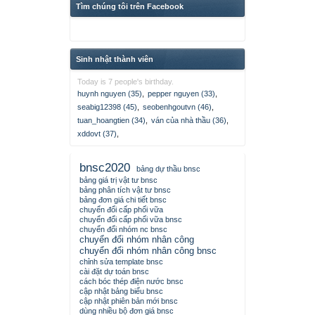
Tìm chúng tôi trên Facebook
Sinh nhật thành viên
Today is 7 people's birthday.
huynh nguyen (35)
,
pepper nguyen (33)
,
seabig12398 (45)
,
seobenhgoutvn (46)
,
tuan_hoangtien (34)
,
ván của nhà thầu (36)
,
xddovt (37)
,
bnsc2020
bảng dự thầu bnsc
bảng giá trị vật tư bnsc
bảng phân tích vật tư bnsc
bảng đơn giá chi tiết bnsc
chuyển đổi cấp phối vữa
chuyển đổi cấp phối vữa bnsc
chuyển đổi nhóm nc bnsc
chuyển đổi nhóm nhân công
chuyển đổi nhóm nhân công bnsc
chỉnh sửa template bnsc
cài đặt dự toán bnsc
cách bóc thép điện nước bnsc
cập nhật bảng biểu bnsc
cập nhật phiên bản mới bnsc
dùng nhiều bộ đơn giá bnsc