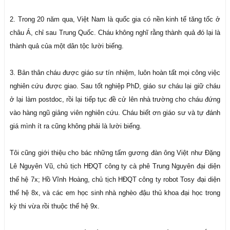
2. Trong 20 năm qua, Việt Nam là quốc gia có nền kinh tế tăng tốc ở
châu Á, chỉ sau Trung Quốc. Cháu không nghĩ rằng thành quả đó lại là
thành quả của một dân tộc lười biếng.
3. Bản thân cháu được giáo sư tín nhiệm, luôn hoàn tất mọi công việc
nghiên cứu được giao. Sau tốt nghiệp PhD, giáo sư cháu lại giữ cháu
ở lại làm postdoc, rồi lại tiếp tục đề cử lên nhà trường cho cháu đứng
vào hàng ngũ giảng viên nghiên cứu. Cháu biết ơn giáo sư và tự đánh
giá mình ít ra cũng không phải là lười biếng.
Tôi cũng giới thiệu cho bác những tấm gương đàn ông Việt như Đặng
Lê Nguyên Vũ, chủ tịch HĐQT công ty cà phê Trung Nguyên đại diện
thế hệ 7x; Hồ Vĩnh Hoàng, chủ tịch HĐQT công ty robot Tosy đại diện
thế hệ 8x, và các em học sinh nhà nghèo đậu thủ khoa đại học trong
kỳ thi vừa rồi thuộc thế hệ 9x.