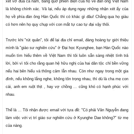
xét vơ đũa cả nắm, bâng quơ phiến diện của họ về đàn ông Việt Nam
là không chính xác. Vả lại, nếu áp dụng ngay những nhận xét ấy của
họ về phía đàn ông Hàn Quốc thì có khác gì đâu! Chẳng qua họ giàu
có hơn nên họ quy chụp với con mắt tự cao tự đại vậy thôi.
Trước khi "rút quân", tôi để lại địa chỉ email, đàng hoàng tự giới thiệu
mình là "giáo sư nghiên cứu" ở Đại học Kyunghee, bạn Hàn Quốc nào
muốn tìm hiểu thêm về Việt Nam thì tôi luôn sẵn sàng nhiệt tình trả
lời, bởi vì tôi cho rằng quan hệ hữu nghị của hai dân tộc chỉ bền vững
nếu hai bên hiểu và thông cảm lẫn nhau. Còn như ngay trong một gia
đình, nếu không lắng nghe, không tôn trọng nhau, thì dù là cha mẹ con
cái, anh em ruột thịt , hay vợ chồng ... cũng khó có hạnh phúc với
nhau.
Thế là ... Tôi nhận được email với tựa đề: "Có phải Văn Nguyễn đang
làm việc với vị trí giáo sư nghiên cứu ở Kyunghe Dae không?" từ mẹ
của nàng.