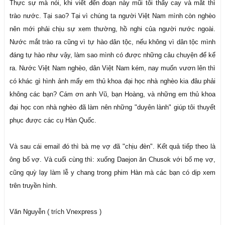
Thực sự mà nói, khi viết đến đoạn này mũi tôi thấy cay và mắt thì
trào nước. Tại sao? Tại vì chúng ta người Việt Nam mình còn nghèo
nên mới phải chịu sự xem thường, hồ nghi của người nước ngoài.
Nước mắt trào ra cũng vì tự hào dân tộc, nếu không vì dân tộc mình
đáng tự hào như vậy, làm sao mình có được những câu chuyện để kể
ra. Nước Việt Nam nghèo, dân Việt Nam kém, nay muốn vươn lên thì
có khác gì hình ảnh mấy em thủ khoa đại học nhà nghèo kia đâu phải
không các bạn? Cám ơn anh Vũ, bạn Hoàng, và những em thủ khoa
đại học con nhà nghèo đã làm nên những "duyên lành" giúp tôi thuyết
phục được các cụ Hàn Quốc.
Và sau cái email đó thì bà mẹ vợ đã "chịu đèn". Kết quả tiếp theo là
ông bố vợ. Và cuối cùng thì: xuống Daejon ăn Chusok với bố mẹ vợ,
cũng quỳ lạy làm lễ y chang trong phim Hàn mà các bạn có dịp xem
trên truyền hình.
Văn Nguyễn ( trích Vnexpress )