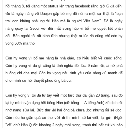
hồi tháng 8, tôi đăng một status lên trang facebook rằng giờ G đã đến.
Đó là ngày nàng về Daejon gặp bố mẹ để nói ra một sự thật là "bạn
trai con không phải người Hàn mà là người Việt Nam". Đó là ngày
nàng quay lại Seoul với đôi mắt sưng húp vì bố mẹ quyết liệt phản
đối. Bên ngoài tôi rất bình tĩnh nhưng thật ra lúc đó cũng chỉ còn hy
vọng 50% mà thôi.
Còn hy vọng vì bố mẹ nàng là nhà giáo, có hiểu biết về cuộc sống.
Còn hy vọng vì dù gì cũng là tình nghĩa đôi lứa 9 năm rồi, ai nỡ phá
huống chi cha mẹ! Còn hy vọng nếu tình yêu của nàng đủ mạnh để
cho mình cơ hội thuyết phục ông bà cụ.
Còn hy vọng vì tôi đã tự tay viết một bức thư dài gần 20 trang, sau đó
lại tự mình vận dụng hết tiếng Hàn (cỡ bằng ... A tiếng Anh) để dịch rồi
nhờ nàng sửa lại. Bức thư đó hai ông bà chưa đọc nhưng rồi sẽ đọc.
Còn nếu họ giận quá xé thư vứt đi thì mình sẽ lại viết, lại gửi. (Ngồi
"vẽ" chữ Hàn Quốc khoảng 2 ngày mới xong, tranh thủ bất cứ khi nào