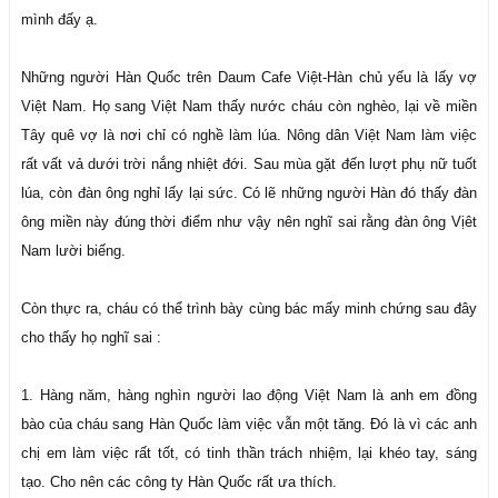
mình đấy ạ.
Những người Hàn Quốc trên Daum Cafe Việt-Hàn chủ yếu là lấy vợ
Việt Nam. Họ sang Việt Nam thấy nước cháu còn nghèo, lại về miền
Tây quê vợ là nơi chỉ có nghề làm lúa. Nông dân Việt Nam làm việc
rất vất vả dưới trời nắng nhiệt đới. Sau mùa gặt đến lượt phụ nữ tuốt
lúa, còn đàn ông nghỉ lấy lại sức. Có lẽ những người Hàn đó thấy đàn
ông miền này đúng thời điểm như vậy nên nghĩ sai rằng đàn ông Vịêt
Nam lười biếng.
Còn thực ra, cháu có thể trình bày cùng bác mấy minh chứng sau đây
cho thấy họ nghĩ sai :
1. Hàng năm, hàng nghìn người lao động Việt Nam là anh em đồng
bào của cháu sang Hàn Quốc làm việc vẫn một tăng. Đó là vì các anh
chị em làm việc rất tốt, có tinh thần trách nhiệm, lại khéo tay, sáng
tạo. Cho nên các công ty Hàn Quốc rất ưa thích.