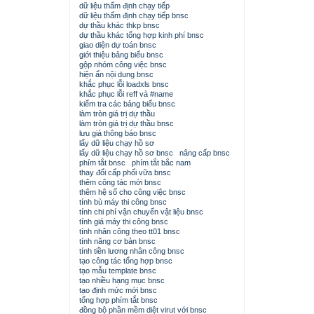
dữ liệu thẩm định chạy tiếp
dữ liệu thẩm định chạy tiếp bnsc
dự thầu khác thkp bnsc
dự thầu khác tổng hợp kinh phí bnsc
giao diện dự toán bnsc
giới thiệu bảng biểu bnsc
gộp nhóm công việc bnsc
hiện ẩn nội dung bnsc
khắc phục lỗi loadxls bnsc
khắc phục lỗi reff và #name
kiểm tra các bảng biểu bnsc
làm tròn giá trị dự thầu
làm tròn giá trị dự thầu bnsc
lưu giá thông báo bnsc
lấy dữ liệu chạy hồ sơ
lấy dữ liệu chạy hồ sơ bnsc
nâng cấp bnsc
phím tắt bnsc
phím tắt bắc nam
thay đổi cấp phối vữa bnsc
thêm công tác mới bnsc
thêm hệ số cho công việc bnsc
tính bù máy thi công bnsc
tính chi phí vận chuyển vật liệu bnsc
tính giá máy thi công bnsc
tính nhân công theo tt01 bnsc
tính năng cơ bản bnsc
tính tiền lương nhân công bnsc
tạo công tác tổng hợp bnsc
tạo mẫu template bnsc
tạo nhiều hạng mục bnsc
tạo định mức mới bnsc
tổng hợp phím tắt bnsc
đồng bộ phần mềm diệt virut với bnsc