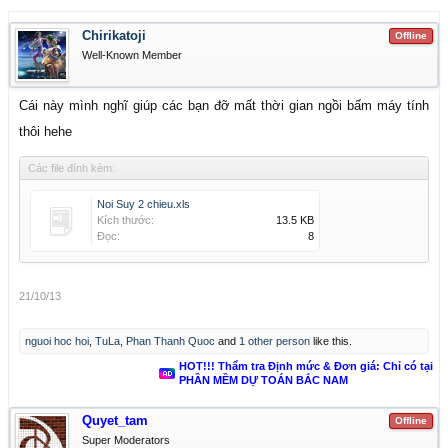
Chirikatoji
Offline
Well-Known Member
Cái này mình nghĩ giúp các bạn đỡ mất thời gian ngồi bấm máy tính
thôi hehe
Các file đính kèm:
Noi Suy 2 chieu.xls
Kích thước:
13.5 KB
Đọc:
8
21/10/13
nguoi hoc hoi
,
TuLa
,
Phan Thanh Quoc
and
1 other person
like this.
HOT!!! Thẩm tra Định mức & Đơn giá: Chỉ có tại
PHẦN MỀM DỰ TOÁN BẮC NAM
Quyet_tam
Offline
Super Moderators