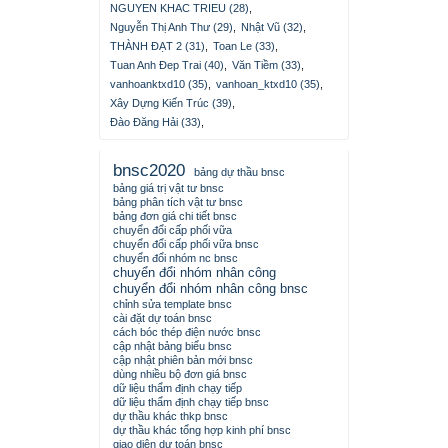
NGUYEN KHAC TRIEU (28)
,
Nguyễn Thị Anh Thư (29)
,
Nhật Vũ (32)
,
THÀNH ĐẠT 2 (31)
,
Toan Le (33)
,
Tuan Anh Đep Trai (40)
,
Văn Tiềm (33)
,
vanhoanktxd10 (35)
,
vanhoan_ktxd10 (35)
,
Xây Dựng Kiến Trúc (39)
,
Đào Đăng Hải (33)
,
bnsc2020
bảng dự thầu bnsc
bảng giá trị vật tư bnsc
bảng phân tích vật tư bnsc
bảng đơn giá chi tiết bnsc
chuyển đổi cấp phối vữa
chuyển đổi cấp phối vữa bnsc
chuyển đổi nhóm nc bnsc
chuyển đổi nhóm nhân công
chuyển đổi nhóm nhân công bnsc
chỉnh sửa template bnsc
cài đặt dự toán bnsc
cách bóc thép điện nước bnsc
cập nhật bảng biểu bnsc
cập nhật phiên bản mới bnsc
dùng nhiều bộ đơn giá bnsc
dữ liệu thẩm định chạy tiếp
dữ liệu thẩm định chạy tiếp bnsc
dự thầu khác thkp bnsc
dự thầu khác tổng hợp kinh phí bnsc
giao diện dự toán bnsc