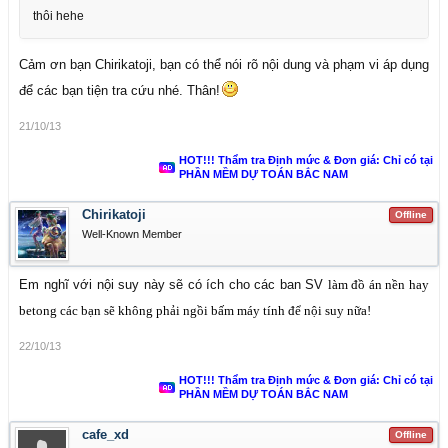
thôi hehe
Cảm ơn bạn Chirikatoji, bạn có thể nói rõ nội dung và phạm vi áp dụng
để các bạn tiện tra cứu nhé. Thân!
21/10/13
HOT!!! Thẩm tra Định mức & Đơn giá: Chỉ có tại
PHẦN MỀM DỰ TOÁN BẮC NAM
Chirikatoji
Offline
Well-Known Member
Em nghĩ với nội suy này sẽ có ích cho các ban SV
làm đồ án nền hay
betong các bạn sẽ không phải ngồi bấm máy tính để nội suy nữa!
22/10/13
HOT!!! Thẩm tra Định mức & Đơn giá: Chỉ có tại
PHẦN MỀM DỰ TOÁN BẮC NAM
cafe_xd
Offline