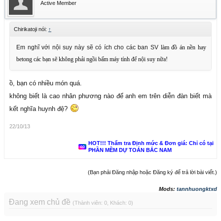
Active Member
Chirikatoji nói:
↑
Em nghĩ với nội suy này sẽ có ích cho các ban SV
làm đồ án nền hay
betong các bạn sẽ không phải ngồi bấm máy tính để nội suy nữa!
ồ, bạn có nhiều món quá.
không biết là cao nhân phương nào để anh em trên diễn đàn biết mà
kết nghĩa huynh đệ?
22/10/13
HOT!!! Thẩm tra Định mức & Đơn giá: Chỉ có tại
PHẦN MỀM DỰ TOÁN BẮC NAM
(Bạn phải Đăng nhập hoặc Đăng ký để trả lời bài viết.)
Mods:
tannhuongktxd
Đang xem chủ đề
(Thành viên: 0, Khách: 0)