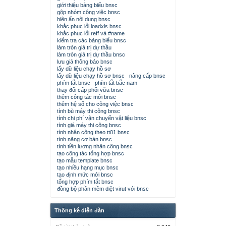
giới thiệu bảng biểu bnsc
gộp nhóm công việc bnsc
hiện ẩn nội dung bnsc
khắc phục lỗi loadxls bnsc
khắc phục lỗi reff và #name
kiểm tra các bảng biểu bnsc
làm tròn giá trị dự thầu
làm tròn giá trị dự thầu bnsc
lưu giá thông báo bnsc
lấy dữ liệu chạy hồ sơ
lấy dữ liệu chạy hồ sơ bnsc
nâng cấp bnsc
phím tắt bnsc
phím tắt bắc nam
thay đổi cấp phối vữa bnsc
thêm công tác mới bnsc
thêm hệ số cho công việc bnsc
tính bù máy thi công bnsc
tính chi phí vận chuyển vật liệu bnsc
tính giá máy thi công bnsc
tính nhân công theo tt01 bnsc
tính năng cơ bản bnsc
tính tiền lương nhân công bnsc
tạo công tác tổng hợp bnsc
tạo mẫu template bnsc
tạo nhiều hạng mục bnsc
tạo định mức mới bnsc
tổng hợp phím tắt bnsc
đồng bộ phần mềm diệt virut với bnsc
Thống kê diễn đàn