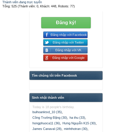
Thành viên đang trực tuyến
Tổng: 525 (Thành viên: 0, Khách: 448, Robots: 77)
Đăng ký!
Đăng nhập với Facebook
Đăng nhập với Twitter
Đăng nhập với VK
Đăng nhập với Google
Tìm chúng tôi trên Facebook
Sinh nhật thành viên
Today is 18 people's birthday.
buihoanktxd_10 (35)
,
Công Trường Đặng (30)
,
ha thu (33)
,
hongphuoca11 (36)
,
Hưng Nguyễn K15 (30)
,
James Canaval (28)
,
minhthotran (30)
,