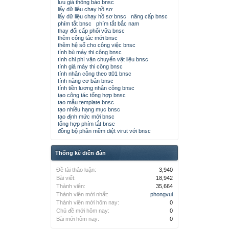
lưu giá thông báo bnsc
lấy dữ liệu chạy hồ sơ
lấy dữ liệu chạy hồ sơ bnsc
nâng cấp bnsc
phím tắt bnsc
phím tắt bắc nam
thay đổi cấp phối vữa bnsc
thêm công tác mới bnsc
thêm hệ số cho công việc bnsc
tính bù máy thi công bnsc
tính chi phí vận chuyển vật liệu bnsc
tính giá máy thi công bnsc
tính nhân công theo tt01 bnsc
tính năng cơ bản bnsc
tính tiền lương nhân công bnsc
tạo công tác tổng hợp bnsc
tạo mẫu template bnsc
tạo nhiều hạng mục bnsc
tạo định mức mới bnsc
tổng hợp phím tắt bnsc
đồng bộ phần mềm diệt virut với bnsc
Thống kê diễn đàn
Đề tài thảo luận:
3,940
Bài viết:
18,942
Thành viên:
35,664
Thành viên mới nhất:
phongvui
Thành viên mới hôm nay:
0
Chủ đề mới hôm nay:
0
Bài mới hôm nay:
0