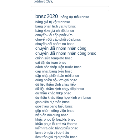
xddovt (37)
,
bnsc2020
bảng dự thầu bnsc
bảng giá trị vật tư bnsc
bảng phân tích vật tư bnsc
bảng đơn giá chi tiết bnsc
chuyển đổi cấp phối vữa
chuyển đổi cấp phối vữa bnsc
chuyển đổi nhóm nc bnsc
chuyển đổi nhóm nhân công
chuyển đổi nhóm nhân công bnsc
chỉnh sửa template bnsc
cài đặt dự toán bnsc
cách bóc thép điện nước bnsc
cập nhật bảng biểu bnsc
cập nhật phiên bản mới bnsc
dùng nhiều bộ đơn giá bnsc
dữ liệu thẩm định chạy tiếp
dữ liệu thẩm định chạy tiếp bnsc
dự thầu khác thkp bnsc
dự thầu khác tổng hợp kinh phí bnsc
giao diện dự toán bnsc
giới thiệu bảng biểu bnsc
gộp nhóm công việc bnsc
hiện ẩn nội dung bnsc
khắc phục lỗi loadxls bnsc
khắc phục lỗi reff và #name
kiểm tra các bảng biểu bnsc
làm tròn giá trị dự thầu
làm tròn giá trị dự thầu bnsc