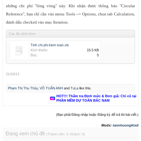
những chi phí "lòng vòng" này. Khi nhận được thông báo "Circular
Reference", bạn chỉ cần vào menu Tools --> Options, chọn tab Calculation,
đánh dấu checked vào mục Iteration.
Các file đính kèm:
Tinh chi phi kiem toan.xls
Kích thước:
15.5 KB
Đọc:
5
21/10/13
Phạm Thị Thu Thủy
,
VÕ TUẤN ANH
and
TuLa
like this.
HOT!!! Thẩm tra Định mức & Đơn giá: Chỉ có tại
PHẦN MỀM DỰ TOÁN BẮC NAM
(Bạn phải Đăng nhập hoặc Đăng ký để trả lời bài viết.)
Mods:
tannhuongktxd
Đang xem chủ đề
(Thành viên: 0, Khách: 0)