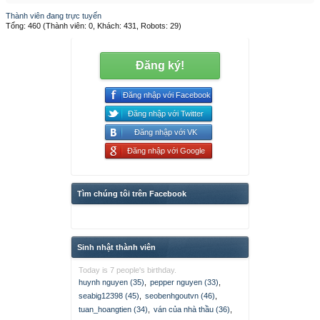
Thành viên đang trực tuyến
Tổng: 460 (Thành viên: 0, Khách: 431, Robots: 29)
Đăng ký!
Đăng nhập với Facebook
Đăng nhập với Twitter
Đăng nhập với VK
Đăng nhập với Google
Tìm chúng tôi trên Facebook
Sinh nhật thành viên
Today is 7 people's birthday.
huynh nguyen (35)
,
pepper nguyen (33)
,
seabig12398 (45)
,
seobenhgoutvn (46)
,
tuan_hoangtien (34)
,
ván của nhà thầu (36)
,