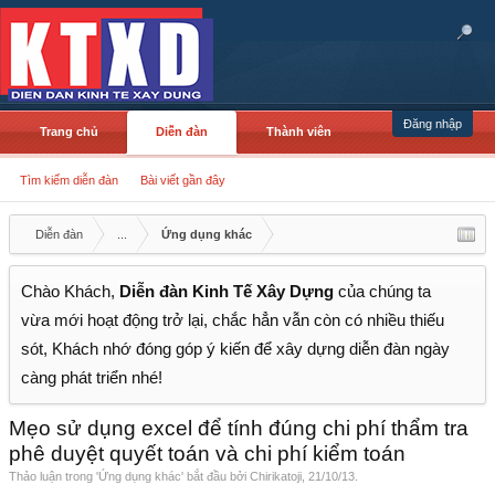
Đăng nhập
Trang chủ
Diễn đàn
Thành viên
Tìm kiếm diễn đàn
Bài viết gần đây
Diễn đàn
...
Ứng dụng khác
Chào Khách,
Diễn đàn Kinh Tế Xây Dựng
của chúng ta
vừa mới hoạt động trở lại, chắc hẳn vẫn còn có nhiều thiếu
sót, Khách nhớ đóng góp ý kiến để xây dựng diễn đàn ngày
càng phát triển nhé!
Mẹo sử dụng excel để tính đúng chi phí thẩm tra
phê duyệt quyết toán và chi phí kiểm toán
Thảo luận trong '
Ứng dụng khác
' bắt đầu bởi
Chirikatoji
,
21/10/13
.