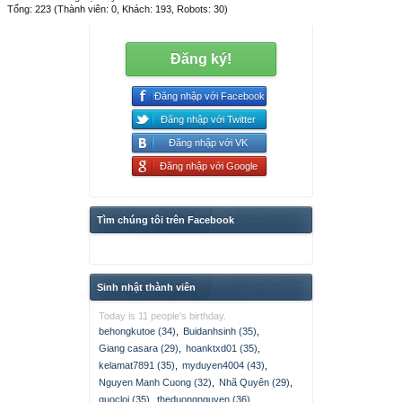
Tổng: 223 (Thành viên: 0, Khách: 193, Robots: 30)
Đăng ký!
Đăng nhập với Facebook
Đăng nhập với Twitter
Đăng nhập với VK
Đăng nhập với Google
Tìm chúng tôi trên Facebook
Sinh nhật thành viên
Today is 11 people's birthday.
behongkutoe (34)
,
Buidanhsinh (35)
,
Giang casara (29)
,
hoanktxd01 (35)
,
kelamat7891 (35)
,
myduyen4004 (43)
,
Nguyen Manh Cuong (32)
,
Nhã Quyên (29)
,
quocloi (35)
,
theduongnguyen (36)
,