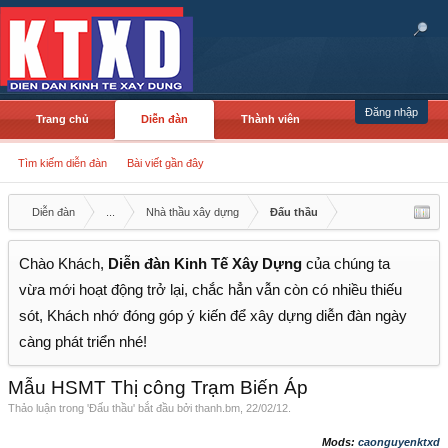
Đăng nhập
Trang chủ
Diễn đàn
Thành viên
Tìm kiếm diễn đàn
Bài viết gần đây
Diễn đàn
...
Nhà thầu xây dựng
Đấu thầu
Chào Khách,
Diễn đàn Kinh Tế Xây Dựng
của chúng ta
vừa mới hoạt động trở lại, chắc hẳn vẫn còn có nhiều thiếu
sót, Khách nhớ đóng góp ý kiến để xây dựng diễn đàn ngày
càng phát triển nhé!
Mẫu HSMT Thị công Trạm Biến Áp
Thảo luận trong '
Đấu thầu
' bắt đầu bởi
thanh.bm
,
22/02/12
.
Mods:
caonguyenktxd