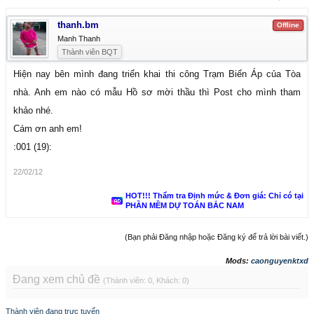
thanh.bm
Offline
Manh Thanh
Thành viên BQT
Hiện nay bên mình đang triển khai thi công Trạm Biến Áp của Tòa
nhà. Anh em nào có mẫu Hồ sơ mời thầu thì Post cho mình tham
khảo nhé.
Cám ơn anh em!
:001 (19):
22/02/12
HOT!!! Thẩm tra Định mức & Đơn giá: Chỉ có tại
PHẦN MỀM DỰ TOÁN BẮC NAM
(Bạn phải Đăng nhập hoặc Đăng ký để trả lời bài viết.)
Mods:
caonguyenktxd
Đang xem chủ đề
(Thành viên: 0, Khách: 0)
Thành viên đang trực tuyến