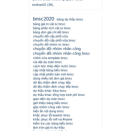
tonthan02 (38)
,
bnsc2020
bảng dự thầu bnsc
bảng giá trị vật tư bnsc
bảng phân tích vật tư bnsc
bảng đơn giá chi tiết bnsc
chuyển đổi cấp phối vữa
chuyển đổi cấp phối vữa bnsc
chuyển đổi nhóm nc bnsc
chuyển đổi nhóm nhân công
chuyển đổi nhóm nhân công bnsc
chỉnh sửa template bnsc
cài đặt dự toán bnsc
cách bóc thép điện nước bnsc
cập nhật bảng biểu bnsc
cập nhật phiên bản mới bnsc
dùng nhiều bộ đơn giá bnsc
dữ liệu thẩm định chạy tiếp
dữ liệu thẩm định chạy tiếp bnsc
dự thầu khác thkp bnsc
dự thầu khác tổng hợp kinh phí bnsc
giao diện dự toán bnsc
giới thiệu bảng biểu bnsc
gộp nhóm công việc bnsc
hiện ẩn nội dung bnsc
khắc phục lỗi loadxls bnsc
khắc phục lỗi reff và #name
kiểm tra các bảng biểu bnsc
làm tròn giá trị dự thầu