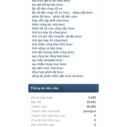
làm tròn giá trị dự thầu bnsc
lưu giá thông báo bnsc
lấy dữ liệu chạy hồ sơ
lấy dữ liệu chạy hồ sơ bnsc
nâng cấp bnsc
phím tắt bnsc
phím tắt bắc nam
thay đổi cấp phối vữa bnsc
thêm công tác mới bnsc
thêm hệ số cho công việc bnsc
tính bù máy thi công bnsc
tính chi phí vận chuyển vật liệu bnsc
tính giá máy thi công bnsc
tính nhân công theo tt01 bnsc
tính năng cơ bản bnsc
tính tiền lương nhân công bnsc
tạo công tác tổng hợp bnsc
tạo mẫu template bnsc
tạo nhiều hạng mục bnsc
tạo định mức mới bnsc
tổng hợp phím tắt bnsc
đồng bộ phần mềm diệt virut với bnsc
Thống kê diễn đàn
Đề tài thảo luận:
3,940
Bài viết:
18,942
Thành viên:
35,664
Thành viên mới nhất:
phongvui
Thành viên mới hôm nay:
0
Chủ đề mới hôm nay:
0
Bài mới hôm nay:
0