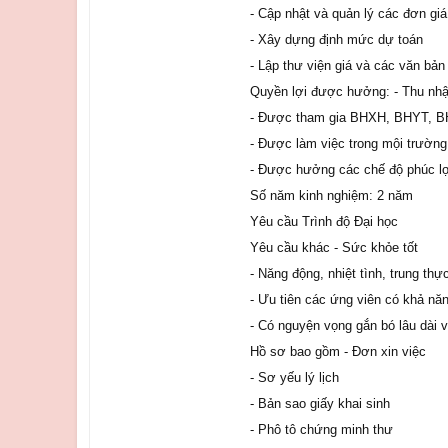
- Cập nhật và quản lý các đơn gi
- Xây dựng định mức dự toán
- Lập thư viện giá và các văn bả
Quyền lợi được hưởng: - Thu nhập
- Được tham gia BHXH, BHYT, BH
- Được làm việc trong mội trường 
- Được hưởng các chế độ phúc lợ
Số năm kinh nghiệm: 2 năm
Yêu cầu Trình độ Đại học
Yêu cầu khác - Sức khỏe tốt
- Năng động, nhiệt tình, trung thự
- Ưu tiên các ứng viên có khả năng
- Có nguyện vọng gắn bó lâu dài v
Hồ sơ bao gồm - Đơn xin việc
- Sơ yếu lý lịch
- Bản sao giấy khai sinh
- Phô tô chứng minh thư