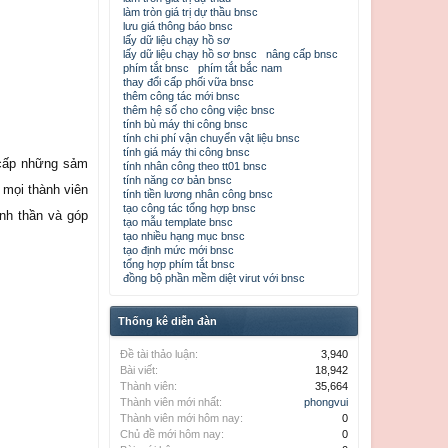
làm tròn giá trị dự thầu bnsc
lưu giá thông báo bnsc
lấy dữ liệu chạy hồ sơ
lấy dữ liệu chạy hồ sơ bnsc
nâng cấp bnsc
phím tắt bnsc
phím tắt bắc nam
thay đổi cấp phối vữa bnsc
thêm công tác mới bnsc
thêm hệ số cho công việc bnsc
tính bù máy thi công bnsc
tính chi phí vận chuyển vật liệu bnsc
tính giá máy thi công bnsc
 cấp những sảm
tính nhân công theo tt01 bnsc
tính năng cơ bản bnsc
 mọi thành viên
tính tiền lương nhân công bnsc
tạo công tác tổng hợp bnsc
ình thần và góp
tạo mẫu template bnsc
tạo nhiều hạng mục bnsc
tạo định mức mới bnsc
tổng hợp phím tắt bnsc
đồng bộ phần mềm diệt virut với bnsc
Thống kê diễn đàn
Đề tài thảo luận:
3,940
Bài viết:
18,942
Thành viên:
35,664
Thành viên mới nhất:
phongvui
Thành viên mới hôm nay:
0
Chủ đề mới hôm nay:
0