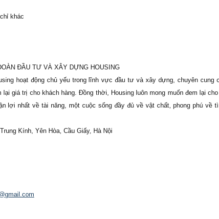
 chỉ khác
P ĐOÀN ĐẦU TƯ VÀ XÂY DỰNG HOUSING
using hoạt động chủ yếu trong lĩnh vực đầu tư và xây dựng, chuyên cung
 lại giá trị cho khách hàng. Đồng thời, Housing luôn mong muốn đem lại cho
uận lợi nhất về tài năng, một cuộc sống đầy đủ về vật chất, phong phú về t
, Trung Kính, Yên Hòa, Cầu Giấy, Hà Nội
@gmail.com