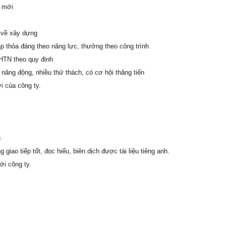
á mới
n về xây dựng
 thỏa đáng theo năng lực, thưởng theo công trình
TN theo quy định
năng động, nhiều thử thách, có cơ hội thăng tiến
i của công ty.
c
 giao tiếp tốt, đọc hiểu, biên dịch được tài liệu tiêng anh.
ới công ty.