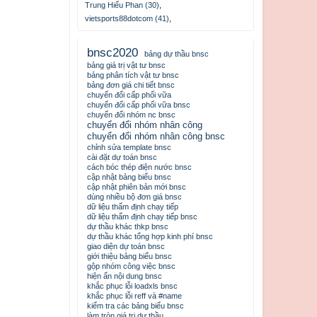
Trung Hiếu Phan (30)
,
vietsports88dotcom (41)
,
bnsc2020
bảng dự thầu bnsc
bảng giá trị vật tư bnsc
bảng phân tích vật tư bnsc
bảng đơn giá chi tiết bnsc
chuyển đổi cấp phối vữa
chuyển đổi cấp phối vữa bnsc
chuyển đổi nhóm nc bnsc
chuyển đổi nhóm nhân công
chuyển đổi nhóm nhân công bnsc
chỉnh sửa template bnsc
cài đặt dự toán bnsc
cách bóc thép điện nước bnsc
cập nhật bảng biểu bnsc
cập nhật phiên bản mới bnsc
dùng nhiều bộ đơn giá bnsc
dữ liệu thẩm định chạy tiếp
dữ liệu thẩm định chạy tiếp bnsc
dự thầu khác thkp bnsc
dự thầu khác tổng hợp kinh phí bnsc
giao diện dự toán bnsc
giới thiệu bảng biểu bnsc
gộp nhóm công việc bnsc
hiện ẩn nội dung bnsc
khắc phục lỗi loadxls bnsc
khắc phục lỗi reff và #name
kiểm tra các bảng biểu bnsc
làm tròn giá trị dự thầu