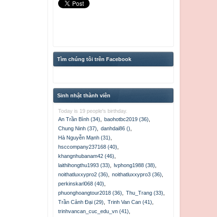
Tìm chúng tôi trên Facebook
Sinh nhật thành viên
Today is 19 people's birthday.
An Trần Bình (34)
,
baohotbc2019 (36)
,
Chung Ninh (37)
,
danhdai86 ()
,
Hà Nguyễn Mạnh (31)
,
hsccompany237168 (40)
,
khangnhubanam42 (46)
,
laithihongthu1993 (33)
,
lvphong1988 (38)
,
noithatluxxypro2 (36)
,
noithatluxxypro3 (36)
,
perkinskarl068 (40)
,
phuonghoangtour2018 (36)
,
Thu_Trang (33)
,
Trần Cảnh Đại (29)
,
Trinh Van Can (41)
,
trinhvancan_cuc_edu_vn (41)
,