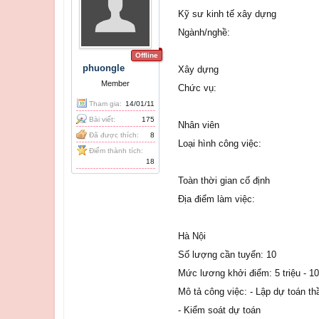
Kỹ sư kinh tế xây dựng
Ngành/nghề:
Offline
phuongle
Xây dựng
Member
Chức vụ:
Tham gia:
14/01/11
Bài viết:
175
Nhân viên
Đã được thích:
8
Loại hình công việc:
Điểm thành tích:
18
Toàn thời gian cố định
Địa điểm làm việc:
Hà Nội
Số lượng cần tuyển: 10
Mức lương khởi điểm: 5 triệu - 10 
Mô tả công việc: - Lập dự toán th
- Kiểm soát dự toán