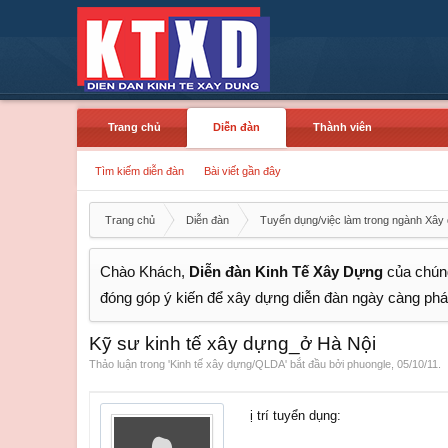
Trang chủ
Diễn đàn
Thành viên
Tìm kiếm diễn đàn
Bài viết gần đây
Trang chủ
Diễn đàn
Tuyển dụng/việc làm trong ngành Xây
Chào Khách,
Diễn đàn Kinh Tế Xây Dựng
của chúng
đóng góp ý kiến để xây dựng diễn đàn ngày càng phát
Kỹ sư kinh tế xây dựng_ở Hà Nội
Thảo luận trong '
Kinh tế xây dựng/QLDA
' bắt đầu bởi
phuongle
,
05/10/11
.
ị trí tuyển dụng: