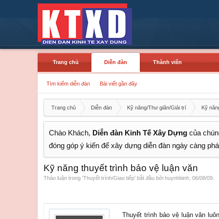
Trang chủ
Diễn đàn
Thành viên
Tìm kiếm diễn đàn
Bài viết gần đây
Trang chủ
Diễn đàn
Kỹ năng/Thư giãn/Giải trí
Kỹ nă
Chào Khách,
Diễn đàn Kinh Tế Xây Dựng
của chúng
đóng góp ý kiến để xây dựng diễn đàn ngày càng phát
Kỹ năng thuyết trình bảo vệ luận văn
Thảo luận trong '
Thuyết trình/Giao tiếp
' bắt đầu bởi
huynhbinh
,
06/08/09
.
Thuyết trình bảo vệ luận văn luô