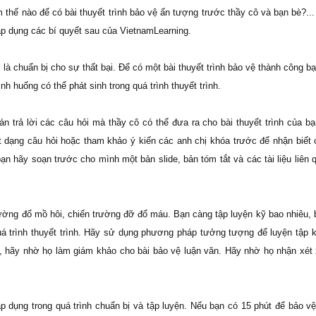
thế nào để có bài thuyết trình bảo vệ ấn tượng trước thầy cô và bạn bè?..
áp dụng các bí quyết sau của VietnamLearning.
là chuẩn bị cho sự thất bại. Để có một bài thuyết trình bảo vệ thành công bạ
nh huống có thể phát sinh trong quá trình thuyết trình.
 trả lời các câu hỏi mà thầy cô có thể đưa ra cho bài thuyết trình của bạ
t dạng câu hỏi hoặc tham khảo ý kiến các anh chị khóa trước để nhận biết
bạn hãy soạn trước cho mình một bản slide, bản tóm tắt và các tài liệu liên
rường đổ mồ hôi, chiến trường đỡ đổ máu. Bạn càng tập luyện kỹ bao nhiêu,
uá trình thuyết trình. Hãy sử dụng phương pháp tưởng tượng để luyện tập 
è, hãy nhờ họ làm giám khảo cho bài bảo vệ luận văn. Hãy nhờ họ nhận xét
 dụng trong quá trình chuẩn bị và tập luyện. Nếu bạn có 15 phút để bảo vệ