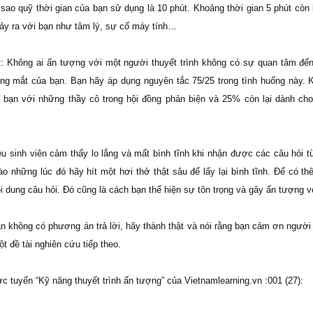
 sao quỹ thời gian của bạn sử dụng là 10 phút. Khoảng thời gian 5 phút còn 
ảy ra với bạn như tâm lý, sự cố máy tính…
: Không ai ấn tượng với một người thuyết trình không có sự quan tâm đế
ằng mắt của bạn. Bạn hãy áp dụng nguyên tắc 75/25 trong tình huống này. Kh
bạn với những thầy cô trong hội đồng phản biện và 25% còn lại dành ch
iều sinh viên cảm thấy lo lắng và mất bình tĩnh khi nhận được các câu hỏi t
o những lúc đó hãy hít một hơi thở thật sâu để lấy lại bình tĩnh. Để có th
nội dung câu hỏi. Đó cũng là cách bạn thể hiện sự tôn trọng và gây ấn tượng v
 không có phương án trả lời, hãy thành thật và nói rằng bạn cảm ơn người 
ột đề tài nghiên cứu tiếp theo.
ực tuyến “Kỹ năng thuyết trình ấn tượng” của Vietnamlearning.vn :001 (27):