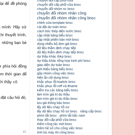
chuyển đổi cấp phối vữa
lại để đề phòng
chuyển đổi cấp phối vữa bnsc
chuyển đổi nhóm nc bnsc
chuyển đổi nhóm nhân công
chuyển đổi nhóm nhân công bnsc
chỉnh sửa template bnsc
n mình. Hãy sử
cài đặt dự toán bnsc
cách bóc thép điện nước bnsc
i thuyết trình,
cập nhật bảng biểu bnsc
cập nhật phiên bản mới bnsc
o những bạn bè
dùng nhiều bộ đơn giá bnsc
dữ liệu thẩm định chạy tiếp
dữ liệu thẩm định chạy tiếp bnsc
dự thầu khác thkp bnsc
dự thầu khác tổng hợp kinh phí bnsc
giao diện dự toán bnsc
ừ phía hội đồng
giới thiệu bảng biểu bnsc
gộp nhóm công việc bnsc
êm thời gian để
hiện ẩn nội dung bnsc
ới thầy cô.
khắc phục lỗi loadxls bnsc
khắc phục lỗi reff và #name
kiểm tra các bảng biểu bnsc
làm tròn giá trị dự thầu
đặt câu hỏi đó,
làm tròn giá trị dự thầu bnsc
lưu giá thông báo bnsc
lấy dữ liệu chạy hồ sơ
lấy dữ liệu chạy hồ sơ bnsc
nâng cấp bnsc
phím tắt bnsc
phím tắt bắc nam
thay đổi cấp phối vữa bnsc
thêm công tác mới bnsc
thêm hệ số cho công việc bnsc
#1
tính bù máy thi công bnsc