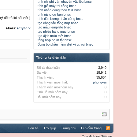
tính chi phí vận chuyển vật liệu bnsc
tính giá máy thi công bnsc
tính nhân công theo tt01 bnsc
tính năng cơ bản bnsc
để trả lời bài viết.)
tính tiền lương nhân công bnsc
tạo công tác tổng hợp bnsc
tạo mẫu template bnsc
Mods:
truyenlv
tạo nhiều hạng mục bnsc
tạo định mức mới bnsc
tổng hợp phím tắt bnsc
đồng bộ phần mềm diệt virut với bnsc
Thống kê diễn đàn
Đề tài thảo luận:
3,940
Bài viết:
18,942
Thành viên:
35,664
Thành viên mới nhất:
phongvui
Thành viên mới hôm nay:
0
Chủ đề mới hôm nay:
0
Bài mới hôm nay:
0
Liên hệ
Trợ giúp
Trang chủ
Lên đầu trang
Quy định và Nội quy