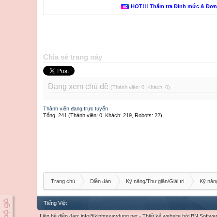
HOT!!! Thẩm tra Định mức & Đơ
Chia sẻ trang này
Đang xem chủ đề
(Thành viên: 0, Khách: 0)
Thành viên đang trực tuyến
Tổng: 241 (Thành viên: 0, Khách: 219, Robots: 22)
Trang chủ
Diễn đàn
Kỹ năng/Thư giãn/Giải trí
Kỹ nă
Tiếng Việt
Liên hệ diễn đàn:
info@kinhtexaydung.net
-
Thiết kế website
bởi
BN Softwa