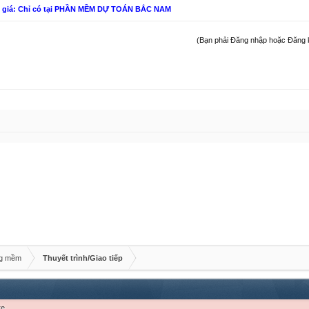
n giá: Chỉ có tại PHẦN MỀM DỰ TOÁN BẮC NAM
(Bạn phải Đăng nhập hoặc Đăng ký 
ng mềm
Thuyết trình/Giao tiếp
re