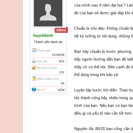
của mình sau 4 năm đại học? Làm 
đó của bạn sẽ được giải đáp khi 
Chuẩn bị chu đáo: Không chuẩn bị 
Offline
huynhbinh
rất kỹ lưỡng từ nội dung, những tì
Thành viên danh dự
Tham gia:
Bạn hãy chuẩn bị trước phương án
22/06/09
tiếp người hướng dẫn bạn để biế
Bài viết:
953
thầy cô có thể hỏi. Bên cạnh đó 
Đã được thích:
152
thể dùng trong khi bảo vệ.
Điểm thành tích:
43
Luyện tập trước khi diễn: Thao t
Nơi ở:
HCM
hội thành công bấy nhiêu trong q
trình của bạn. Nếu bạn có bạn b
điều gì và yếu tố nào cần tốt hơn.
Nguyên tắc 80/20 bạn cũng cần áp