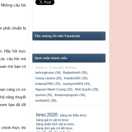
. Những câu hỏi
n phải chuẩn bị
Tìm chúng tôi trên Facebook
n. Hãy hỏi trực
Sinh nhật thành viên
 các câu hỏi mà
 quan mà bạn có
Today is 11 people's birthday.
behongkutoe (34)
,
Buidanhsinh (35)
,
Giang casara (29)
,
hoanktxd01 (35)
,
kelamat7891 (35)
,
myduyen4004 (43)
,
 bạn càng có cơ
Nguyen Manh Cuong (32)
,
Nhã Quyên (29)
,
quocloi (35)
,
theduongnguyen (36)
,
khả năng thuyết
tonthan02 (38)
,
 xem bạn đã tốt
bnsc2020
bảng dự thầu bnsc
bảng giá trị vật tư bnsc
bảng phân tích vật tư bnsc
 chính thức thì
bảng đơn giá chi tiết bnsc