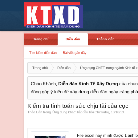
Trang chủ
Diễn đàn
Thành viên
Tìm kiếm diễn đàn
Bài viết gần đây
Trang chủ
Diễn đàn
Ứng dụng CNTT trong ngành Kinh tế 
Chào Khách,
Diễn đàn Kinh Tế Xây Dựng
của chúng
đóng góp ý kiến để xây dựng diễn đàn ngày càng phát
Kiểm tra tính toán sức chịu tải của cọc
Thảo luận trong '
Ứng dụng khác
' bắt đầu bởi
Chirikatoji
,
18/10/13
.
File excel này mình được 1 anh b