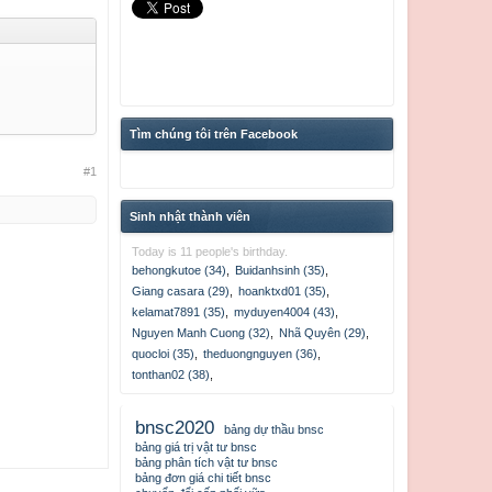
Tìm chúng tôi trên Facebook
#1
Sinh nhật thành viên
Today is 11 people's birthday.
behongkutoe (34)
,
Buidanhsinh (35)
,
Giang casara (29)
,
hoanktxd01 (35)
,
kelamat7891 (35)
,
myduyen4004 (43)
,
Nguyen Manh Cuong (32)
,
Nhã Quyên (29)
,
quocloi (35)
,
theduongnguyen (36)
,
tonthan02 (38)
,
bnsc2020
bảng dự thầu bnsc
bảng giá trị vật tư bnsc
bảng phân tích vật tư bnsc
bảng đơn giá chi tiết bnsc