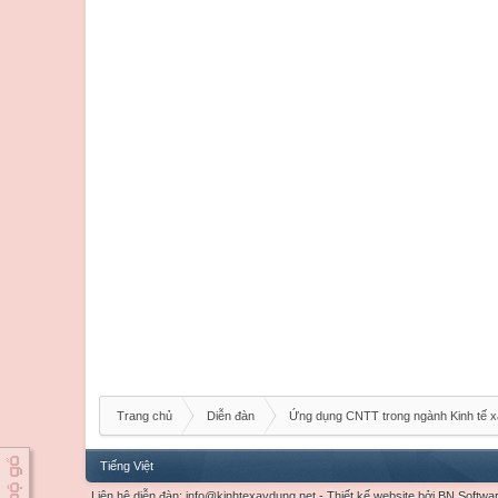
Trang chủ
Diễn đàn
Ứng dụng CNTT trong ngành Kinh tế 
Tiếng Việt
Liên hệ diễn đàn:
info@kinhtexaydung.net
-
Thiết kế website
bởi
BN Softwa