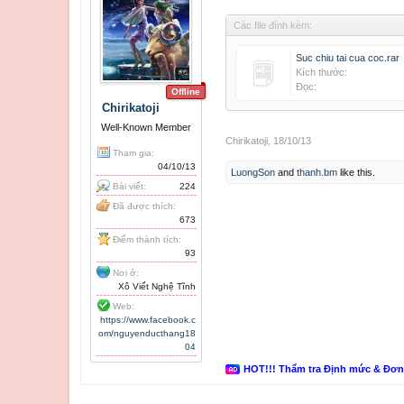
Các file đính kèm:
Suc chiu tai cua coc.rar
Kích thước:
Đọc:
Offline
Chirikatoji
Well-Known Member
Chirikatoji
,
18/10/13
Tham gia:
04/10/13
LuongSon
and
thanh.bm
like this.
Bài viết:
224
Đã được thích:
673
Điểm thành tích:
93
Nơi ở:
Xô Viết Nghệ Tĩnh
Web:
https://www.facebook.c
om/nguyenducthang18
04
HOT!!! Thẩm tra Định mức & Đơ