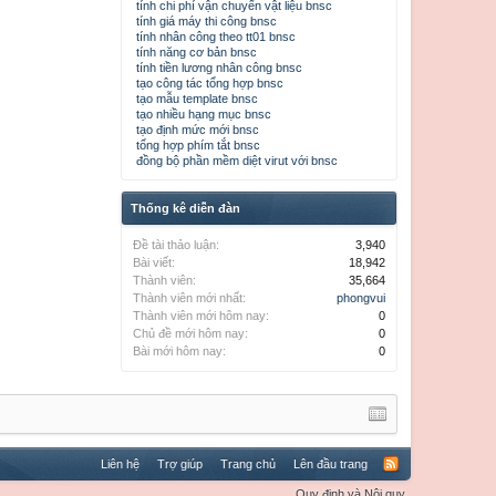
tính chi phí vận chuyển vật liệu bnsc
tính giá máy thi công bnsc
tính nhân công theo tt01 bnsc
tính năng cơ bản bnsc
tính tiền lương nhân công bnsc
tạo công tác tổng hợp bnsc
tạo mẫu template bnsc
tạo nhiều hạng mục bnsc
tạo định mức mới bnsc
tổng hợp phím tắt bnsc
đồng bộ phần mềm diệt virut với bnsc
Thống kê diễn đàn
Đề tài thảo luận:
3,940
Bài viết:
18,942
Thành viên:
35,664
Thành viên mới nhất:
phongvui
Thành viên mới hôm nay:
0
Chủ đề mới hôm nay:
0
Bài mới hôm nay:
0
Liên hệ
Trợ giúp
Trang chủ
Lên đầu trang
Quy định và Nội quy