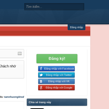
Đăng nhập
Đăng ký!
 Khách nhớ
Đăng nhập với Facebook
Đăng nhập với Twitter
Đăng nhập với VK
Đăng nhập với Google
ds:
tannhuongktxd
Chia sẻ trang này