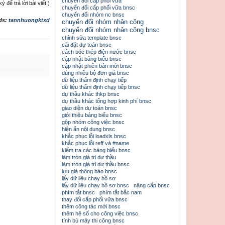
chuyển đổi cấp phối vữa
để trả lời bài viết.)
chuyển đổi cấp phối vữa bnsc
chuyển đổi nhóm nc bnsc
ds:
tannhuongktxd
chuyển đổi nhóm nhân công
chuyển đổi nhóm nhân công bnsc
chỉnh sửa template bnsc
cài đặt dự toán bnsc
cách bóc thép điện nước bnsc
cập nhật bảng biểu bnsc
cập nhật phiên bản mới bnsc
dùng nhiều bộ đơn giá bnsc
dữ liệu thẩm định chạy tiếp
dữ liệu thẩm định chạy tiếp bnsc
dự thầu khác thkp bnsc
dự thầu khác tổng hợp kinh phí bnsc
giao diện dự toán bnsc
giới thiệu bảng biểu bnsc
gộp nhóm công việc bnsc
hiện ẩn nội dung bnsc
khắc phục lỗi loadxls bnsc
khắc phục lỗi reff và #name
kiểm tra các bảng biểu bnsc
làm tròn giá trị dự thầu
làm tròn giá trị dự thầu bnsc
lưu giá thông báo bnsc
lấy dữ liệu chạy hồ sơ
lấy dữ liệu chạy hồ sơ bnsc
nâng cấp bnsc
phím tắt bnsc
phím tắt bắc nam
thay đổi cấp phối vữa bnsc
thêm công tác mới bnsc
thêm hệ số cho công việc bnsc
tính bù máy thi công bnsc