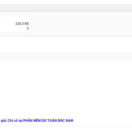
218.3 KB
3
n giá: Chỉ có tại PHẦN MỀM DỰ TOÁN BẮC NAM