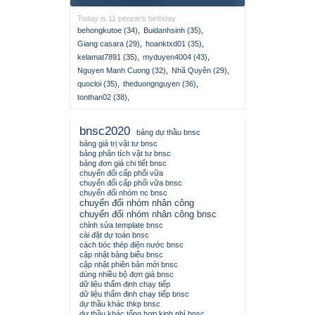
Today is 11 people's birthday.
behongkutoe (34)
,
Buidanhsinh (35)
,
Giang casara (29)
,
hoanktxd01 (35)
,
kelamat7891 (35)
,
myduyen4004 (43)
,
Nguyen Manh Cuong (32)
,
Nhã Quyên (29)
,
quocloi (35)
,
theduongnguyen (36)
,
tonthan02 (38)
,
bnsc2020
bảng dự thầu bnsc
bảng giá trị vật tư bnsc
bảng phân tích vật tư bnsc
bảng đơn giá chi tiết bnsc
chuyển đổi cấp phối vữa
chuyển đổi cấp phối vữa bnsc
chuyển đổi nhóm nc bnsc
chuyển đổi nhóm nhân công
chuyển đổi nhóm nhân công bnsc
chỉnh sửa template bnsc
cài đặt dự toán bnsc
cách bóc thép điện nước bnsc
cập nhật bảng biểu bnsc
cập nhật phiên bản mới bnsc
dùng nhiều bộ đơn giá bnsc
dữ liệu thẩm định chạy tiếp
dữ liệu thẩm định chạy tiếp bnsc
dự thầu khác thkp bnsc
dự thầu khác tổng hợp kinh phí bnsc