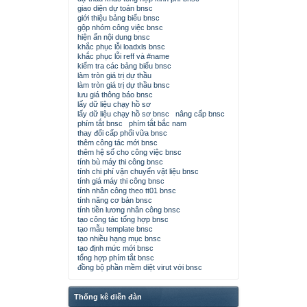
giao diện dự toán bnsc
giới thiệu bảng biểu bnsc
gộp nhóm công việc bnsc
hiện ẩn nội dung bnsc
khắc phục lỗi loadxls bnsc
khắc phục lỗi reff và #name
kiểm tra các bảng biểu bnsc
làm tròn giá trị dự thầu
làm tròn giá trị dự thầu bnsc
lưu giá thông báo bnsc
lấy dữ liệu chạy hồ sơ
lấy dữ liệu chạy hồ sơ bnsc
nâng cấp bnsc
phím tắt bnsc
phím tắt bắc nam
thay đổi cấp phối vữa bnsc
thêm công tác mới bnsc
thêm hệ số cho công việc bnsc
tính bù máy thi công bnsc
tính chi phí vận chuyển vật liệu bnsc
tính giá máy thi công bnsc
tính nhân công theo tt01 bnsc
tính năng cơ bản bnsc
tính tiền lương nhân công bnsc
tạo công tác tổng hợp bnsc
tạo mẫu template bnsc
tạo nhiều hạng mục bnsc
tạo định mức mới bnsc
tổng hợp phím tắt bnsc
đồng bộ phần mềm diệt virut với bnsc
Thống kê diễn đàn