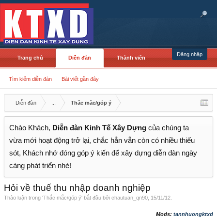
Đăng nhập
Trang chủ
Diễn đàn
Thành viên
Tìm kiếm diễn đàn
Bài viết gần đây
Diễn đàn
...
Thắc mắc/góp ý
Chào Khách,
Diễn đàn Kinh Tế Xây Dựng
của chúng ta
vừa mới hoạt động trở lại, chắc hẳn vẫn còn có nhiều thiếu
sót, Khách nhớ đóng góp ý kiến để xây dựng diễn đàn ngày
càng phát triển nhé!
Hỏi về thuế thu nhập doanh nghiệp
Thảo luận trong '
Thắc mắc/góp ý
' bắt đầu bởi
chautuan_qn90
,
15/11/12
.
Mods:
tannhuongktxd