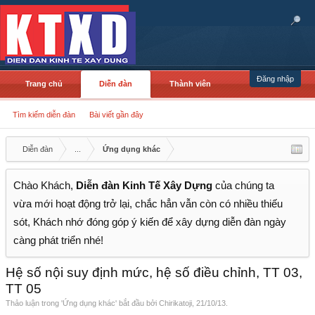
Đăng nhập
Trang chủ
Diễn đàn
Thành viên
Tìm kiếm diễn đàn
Bài viết gần đây
Diễn đàn
...
Ứng dụng khác
Chào Khách,
Diễn đàn Kinh Tế Xây Dựng
của chúng ta
vừa mới hoạt động trở lại, chắc hẳn vẫn còn có nhiều thiếu
sót, Khách nhớ đóng góp ý kiến để xây dựng diễn đàn ngày
càng phát triển nhé!
Hệ số nội suy định mức, hệ số điều chỉnh, TT 03,
TT 05
Thảo luận trong '
Ứng dụng khác
' bắt đầu bởi
Chirikatoji
,
21/10/13
.