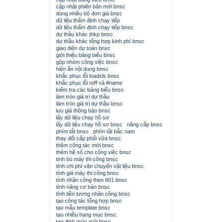
cập nhật phiên bản mới bnsc
dùng nhiều bộ đơn giá bnsc
dữ liệu thẩm định chạy tiếp
dữ liệu thẩm định chạy tiếp bnsc
dự thầu khác thkp bnsc
dự thầu khác tổng hợp kinh phí bnsc
giao diện dự toán bnsc
giới thiệu bảng biểu bnsc
gộp nhóm công việc bnsc
hiện ẩn nội dung bnsc
khắc phục lỗi loadxls bnsc
khắc phục lỗi reff và #name
kiểm tra các bảng biểu bnsc
làm tròn giá trị dự thầu
làm tròn giá trị dự thầu bnsc
lưu giá thông báo bnsc
lấy dữ liệu chạy hồ sơ
lấy dữ liệu chạy hồ sơ bnsc
nâng cấp bnsc
phím tắt bnsc
phím tắt bắc nam
thay đổi cấp phối vữa bnsc
thêm công tác mới bnsc
thêm hệ số cho công việc bnsc
tính bù máy thi công bnsc
tính chi phí vận chuyển vật liệu bnsc
tính giá máy thi công bnsc
tính nhân công theo tt01 bnsc
tính năng cơ bản bnsc
tính tiền lương nhân công bnsc
tạo công tác tổng hợp bnsc
tạo mẫu template bnsc
tạo nhiều hạng mục bnsc
tạo định mức mới bnsc