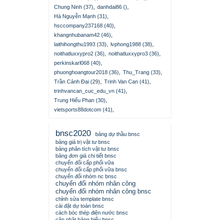
Chung Ninh (37)
,
danhdai86 ()
,
Hà Nguyễn Mạnh (31)
,
hsccompany237168 (40)
,
khangnhubanam42 (46)
,
laithihongthu1993 (33)
,
lvphong1988 (38)
,
noithatluxxypro2 (36)
,
noithatluxxypro3 (36)
,
perkinskarl068 (40)
,
phuonghoangtour2018 (36)
,
Thu_Trang (33)
,
Trần Cảnh Đại (29)
,
Trinh Van Can (41)
,
trinhvancan_cuc_edu_vn (41)
,
Trung Hiếu Phan (30)
,
vietsports88dotcom (41)
,
bnsc2020
bảng dự thầu bnsc
bảng giá trị vật tư bnsc
bảng phân tích vật tư bnsc
bảng đơn giá chi tiết bnsc
chuyển đổi cấp phối vữa
chuyển đổi cấp phối vữa bnsc
chuyển đổi nhóm nc bnsc
chuyển đổi nhóm nhân công
chuyển đổi nhóm nhân công bnsc
chỉnh sửa template bnsc
cài đặt dự toán bnsc
cách bóc thép điện nước bnsc
cập nhật bảng biểu bnsc