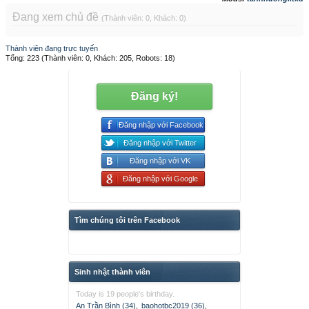
Đang xem chủ đề
(Thành viên: 0, Khách: 0)
Thành viên đang trực tuyến
Tổng: 223 (Thành viên: 0, Khách: 205, Robots: 18)
Đăng ký!
Đăng nhập với Facebook
Đăng nhập với Twitter
Đăng nhập với VK
Đăng nhập với Google
Tìm chúng tôi trên Facebook
Sinh nhật thành viên
Today is 19 people's birthday.
An Trần Bình (34)
,
baohotbc2019 (36)
,