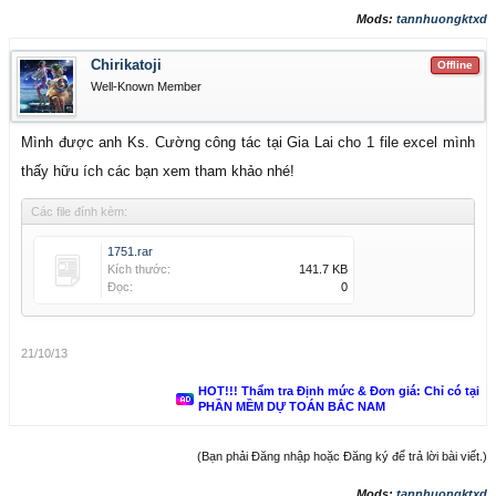
Mods:
tannhuongktxd
Chirikatoji
Offline
Well-Known Member
Mình được anh Ks. Cường công tác tại Gia Lai cho 1 file excel mình
thấy hữu ích các bạn xem tham khảo nhé!
Các file đính kèm:
1751.rar
Kích thước:
141.7 KB
Đọc:
0
21/10/13
HOT!!! Thẩm tra Định mức & Đơn giá: Chỉ có tại
PHẦN MỀM DỰ TOÁN BẮC NAM
(Bạn phải Đăng nhập hoặc Đăng ký để trả lời bài viết.)
Mods:
tannhuongktxd