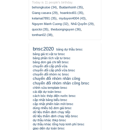
Today is 11 people's birthday.
behongkutoe (34)
,
Buidanhsinh (35)
,
Giang casara (29)
,
hoanktxd01 (35)
,
kelamat7891 (35)
,
myduyen4004 (43)
,
Nguyen Manh Cuong (32)
,
Nhã Quyên (29)
,
quocloi (35)
,
theduongnguyen (36)
,
tonthan02 (38)
,
bnsc2020
bảng dự thầu bnsc
bảng giá trị vật tư bnsc
bảng phân tích vật tư bnsc
bảng đơn giá chi tiết bnsc
chuyển đổi cấp phối vữa
chuyển đổi cấp phối vữa bnsc
chuyển đổi nhóm nc bnsc
chuyển đổi nhóm nhân công
chuyển đổi nhóm nhân công bnsc
chỉnh sửa template bnsc
cài đặt dự toán bnsc
cách bóc thép điện nước bnsc
cập nhật bảng biểu bnsc
cập nhật phiên bản mới bnsc
dùng nhiều bộ đơn giá bnsc
dữ liệu thẩm định chạy tiếp
dữ liệu thẩm định chạy tiếp bnsc
dự thầu khác thkp bnsc
dự thầu khác tổng hợp kinh phí bnsc
giao diện dự toán bnsc