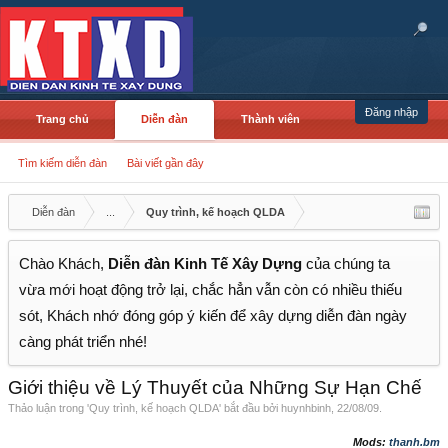
Đăng nhập
Trang chủ
Diễn đàn
Thành viên
Tìm kiếm diễn đàn
Bài viết gần đây
Diễn đàn
...
Quy trình, kế hoạch QLDA
Chào Khách,
Diễn đàn Kinh Tế Xây Dựng
của chúng ta
vừa mới hoạt động trở lại, chắc hẳn vẫn còn có nhiều thiếu
sót, Khách nhớ đóng góp ý kiến để xây dựng diễn đàn ngày
càng phát triển nhé!
Giới thiệu về Lý Thuyết của Những Sự Hạn Chế
Thảo luận trong '
Quy trình, kế hoạch QLDA
' bắt đầu bởi
huynhbinh
,
22/08/09
.
Mods:
thanh.bm