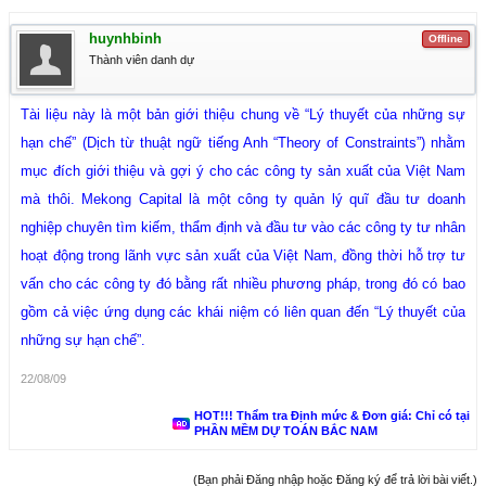
huynhbinh
Offline
Thành viên danh dự
Tài liệu này là một bản giới thiệu chung về “Lý thuyết của những sự
hạn chế” (Dịch từ thuật ngữ tiếng Anh “Theory of Constraints”) nhằm
mục đích giới thiệu và gợi ý cho các công ty sản xuất của Việt Nam
mà thôi. Mekong Capital là một công ty quản lý quĩ đầu tư doanh
nghiệp chuyên tìm kiếm, thẩm định và đầu tư vào các công ty tư nhân
hoạt động trong lãnh vực sản xuất của Việt Nam, đồng thời hỗ trợ tư
vấn cho các công ty đó bằng rất nhiều phương pháp, trong đó có bao
gồm cả việc ứng dụng các khái niệm có liên quan đến “Lý thuyết của
những sự hạn chế”.
22/08/09
HOT!!! Thẩm tra Định mức & Đơn giá: Chỉ có tại
PHẦN MỀM DỰ TOÁN BẮC NAM
(Bạn phải Đăng nhập hoặc Đăng ký để trả lời bài viết.)