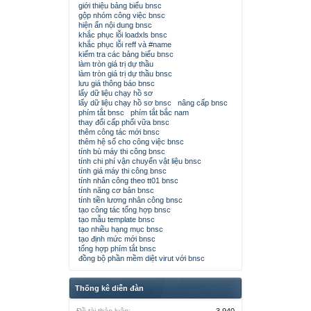
giới thiệu bảng biểu bnsc
gộp nhóm công việc bnsc
hiện ẩn nội dung bnsc
khắc phục lỗi loadxls bnsc
khắc phục lỗi reff và #name
kiểm tra các bảng biểu bnsc
làm tròn giá trị dự thầu
làm tròn giá trị dự thầu bnsc
lưu giá thông báo bnsc
lấy dữ liệu chạy hồ sơ
lấy dữ liệu chạy hồ sơ bnsc
nâng cấp bnsc
phím tắt bnsc
phím tắt bắc nam
thay đổi cấp phối vữa bnsc
thêm công tác mới bnsc
thêm hệ số cho công việc bnsc
tính bù máy thi công bnsc
tính chi phí vận chuyển vật liệu bnsc
tính giá máy thi công bnsc
tính nhân công theo tt01 bnsc
tính năng cơ bản bnsc
tính tiền lương nhân công bnsc
tạo công tác tổng hợp bnsc
tạo mẫu template bnsc
tạo nhiều hạng mục bnsc
tạo định mức mới bnsc
tổng hợp phím tắt bnsc
đồng bộ phần mềm diệt virut với bnsc
Thống kê diễn đàn