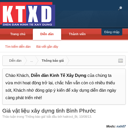
Đăng nhập
Trang chủ
Diễn đàn
Thành viên
Tìm kiếm diễn đàn
Bài viết gần đây
Diễn đàn
...
Thông báo giá
Chào Khách,
Diễn đàn Kinh Tế Xây Dựng
của chúng ta
vừa mới hoạt động trở lại, chắc hẳn vẫn còn có nhiều thiếu
sót, Khách nhớ đóng góp ý kiến để xây dựng diễn đàn ngày
càng phát triển nhé!
Giá vật liệu xây dựng tỉnh Bình Phước
Thảo luận trong '
Thông báo giá
' bắt đầu bởi
haiktxd_Bt
,
10/08/13
.
Mods:
nxh07