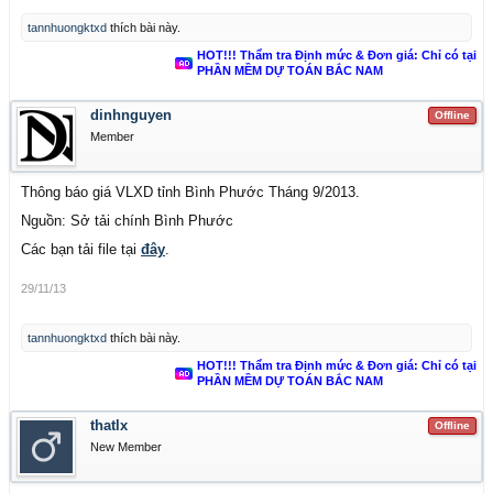
tannhuongktxd
thích bài này.
HOT!!! Thẩm tra Định mức & Đơn giá: Chỉ có tại
PHẦN MỀM DỰ TOÁN BẮC NAM
dinhnguyen
Offline
Member
Thông báo giá VLXD tỉnh Bình Phước Tháng 9/2013.
Nguồn: Sở tải chính Bình Phước
Các bạn tải file tại
đây
.
29/11/13
tannhuongktxd
thích bài này.
HOT!!! Thẩm tra Định mức & Đơn giá: Chỉ có tại
PHẦN MỀM DỰ TOÁN BẮC NAM
thatlx
Offline
New Member