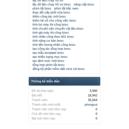
lấy dữ liệu chạy hồ sơ
lấy dữ liệu chạy hồ sơ bnsc
nâng cấp bnsc
phím tắt bnsc
phím tắt bắc nam
thay đổi cấp phối vữa bnsc
thêm công tác mới bnsc
thêm hệ số cho công việc bnsc
tính bù máy thi công bnsc
tính chi phí vận chuyển vật liệu bnsc
tính giá máy thi công bnsc
tính nhân công theo tt01 bnsc
tính năng cơ bản bnsc
tính tiền lương nhân công bnsc
tạo công tác tổng hợp bnsc
tạo mẫu template bnsc
tạo nhiều hạng mục bnsc
tạo định mức mới bnsc
tổng hợp phím tắt bnsc
đồng bộ phần mềm diệt virut với bnsc
Thống kê diễn đàn
Đề tài thảo luận:
3,940
Bài viết:
18,942
Thành viên:
35,664
Thành viên mới nhất:
phongvui
Thành viên mới hôm nay:
0
Chủ đề mới hôm nay:
0
Bài mới hôm nay:
0