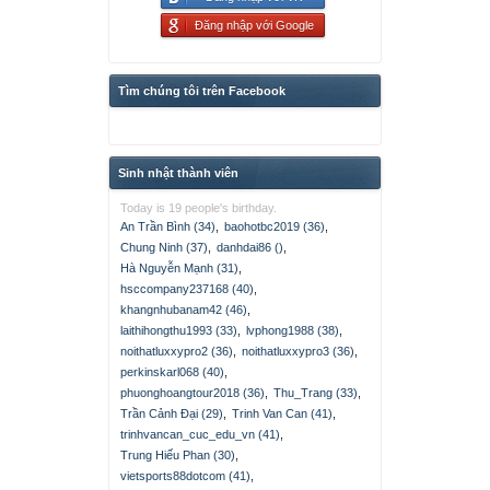
Đăng nhập với Google
Tìm chúng tôi trên Facebook
Sinh nhật thành viên
Today is 19 people's birthday.
An Trần Bình (34)
,
baohotbc2019 (36)
,
Chung Ninh (37)
,
danhdai86 ()
,
Hà Nguyễn Mạnh (31)
,
hsccompany237168 (40)
,
khangnhubanam42 (46)
,
laithihongthu1993 (33)
,
lvphong1988 (38)
,
noithatluxxypro2 (36)
,
noithatluxxypro3 (36)
,
perkinskarl068 (40)
,
phuonghoangtour2018 (36)
,
Thu_Trang (33)
,
Trần Cảnh Đại (29)
,
Trinh Van Can (41)
,
trinhvancan_cuc_edu_vn (41)
,
Trung Hiếu Phan (30)
,
vietsports88dotcom (41)
,