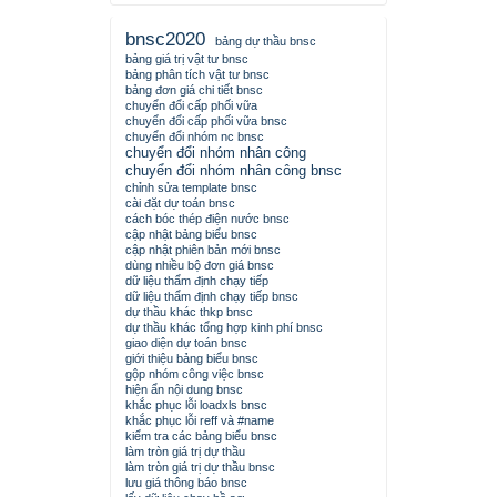
bnsc2020
bảng dự thầu bnsc
bảng giá trị vật tư bnsc
bảng phân tích vật tư bnsc
bảng đơn giá chi tiết bnsc
chuyển đổi cấp phối vữa
chuyển đổi cấp phối vữa bnsc
chuyển đổi nhóm nc bnsc
chuyển đổi nhóm nhân công
chuyển đổi nhóm nhân công bnsc
chỉnh sửa template bnsc
cài đặt dự toán bnsc
cách bóc thép điện nước bnsc
cập nhật bảng biểu bnsc
cập nhật phiên bản mới bnsc
dùng nhiều bộ đơn giá bnsc
dữ liệu thẩm định chạy tiếp
dữ liệu thẩm định chạy tiếp bnsc
dự thầu khác thkp bnsc
dự thầu khác tổng hợp kinh phí bnsc
giao diện dự toán bnsc
giới thiệu bảng biểu bnsc
gộp nhóm công việc bnsc
hiện ẩn nội dung bnsc
khắc phục lỗi loadxls bnsc
khắc phục lỗi reff và #name
kiểm tra các bảng biểu bnsc
làm tròn giá trị dự thầu
làm tròn giá trị dự thầu bnsc
lưu giá thông báo bnsc