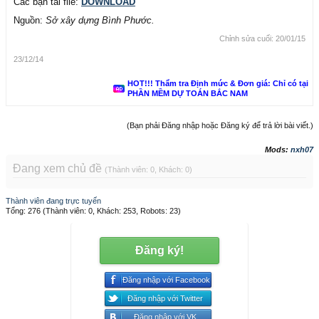
Các bạn tải file:
DOWNLOAD
Nguồn:
Sở xây dựng Bình Phước.
Chỉnh sửa cuối:
20/01/15
23/12/14
HOT!!! Thẩm tra Định mức & Đơn giá: Chỉ có tại
PHẦN MỀM DỰ TOÁN BẮC NAM
(Bạn phải Đăng nhập hoặc Đăng ký để trả lời bài viết.)
Mods:
nxh07
Đang xem chủ đề
(Thành viên: 0, Khách: 0)
Thành viên đang trực tuyến
Tổng: 276 (Thành viên: 0, Khách: 253, Robots: 23)
Đăng ký!
Đăng nhập với Facebook
Đăng nhập với Twitter
Đăng nhập với VK