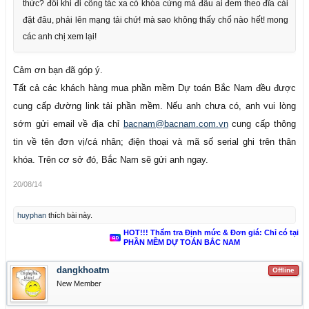
thức? đôi khi đi công tác xa có khóa cứng mà đâu ai đem theo đĩa cài
đặt đâu, phải lên mạng tải chứ! mà sao không thấy chổ nào hết! mong
các anh chị xem lại!
Cảm ơn bạn đã góp ý.
Tất cả các khách hàng mua phần mềm Dự toán Bắc Nam đều được
cung cấp đường link tải phần mềm. Nếu anh chưa có, anh vui lòng
sớm gửi email về địa chỉ
bacnam@bacnam.com.vn
cung cấp thông
tin về tên đơn vị/cá nhân; điện thoại và mã số serial ghi trên thân
khóa. Trên cơ sở đó, Bắc Nam sẽ gửi anh ngay.
20/08/14
huyphan
thích bài này.
HOT!!! Thẩm tra Định mức & Đơn giá: Chỉ có tại
PHẦN MỀM DỰ TOÁN BẮC NAM
dangkhoatm
Offline
New Member