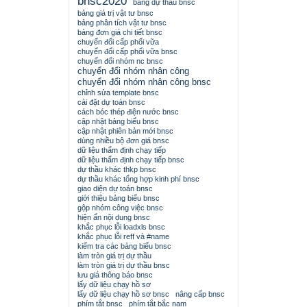
bnsc2020
bảng dự thầu bnsc
bảng giá trị vật tư bnsc
bảng phân tích vật tư bnsc
bảng đơn giá chi tiết bnsc
chuyển đổi cấp phối vữa
chuyển đổi cấp phối vữa bnsc
chuyển đổi nhóm nc bnsc
chuyển đổi nhóm nhân công
chuyển đổi nhóm nhân công bnsc
chỉnh sửa template bnsc
cài đặt dự toán bnsc
cách bóc thép điện nước bnsc
cập nhật bảng biểu bnsc
cập nhật phiên bản mới bnsc
dùng nhiều bộ đơn giá bnsc
dữ liệu thẩm định chạy tiếp
dữ liệu thẩm định chạy tiếp bnsc
dự thầu khác thkp bnsc
dự thầu khác tổng hợp kinh phí bnsc
giao diện dự toán bnsc
giới thiệu bảng biểu bnsc
gộp nhóm công việc bnsc
hiện ẩn nội dung bnsc
khắc phục lỗi loadxls bnsc
khắc phục lỗi reff và #name
kiểm tra các bảng biểu bnsc
làm tròn giá trị dự thầu
làm tròn giá trị dự thầu bnsc
lưu giá thông báo bnsc
lấy dữ liệu chạy hồ sơ
lấy dữ liệu chạy hồ sơ bnsc
nâng cấp bnsc
phím tắt bnsc
phím tắt bắc nam