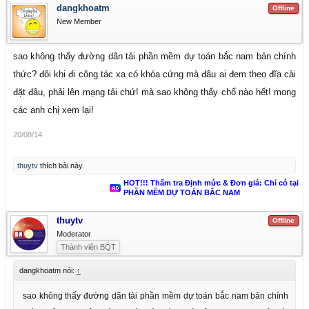
dangkhoatm
Offline
New Member
sao không thấy đường dãn tải phần mềm dự toán bắc nam bản chính
thức? đôi khi đi công tác xa có khóa cứng mà đâu ai đem theo đĩa cài
đặt đâu, phải lên mạng tải chứ! mà sao không thấy chổ nào hết! mong
các anh chị xem lại!
20/08/14
thuytv
thích bài này.
HOT!!! Thẩm tra Định mức & Đơn giá: Chỉ có tại
PHẦN MỀM DỰ TOÁN BẮC NAM
thuytv
Offline
Moderator
Thành viên BQT
dangkhoatm nói:
↑
sao không thấy đường dãn tải phần mềm dự toán bắc nam bản chính