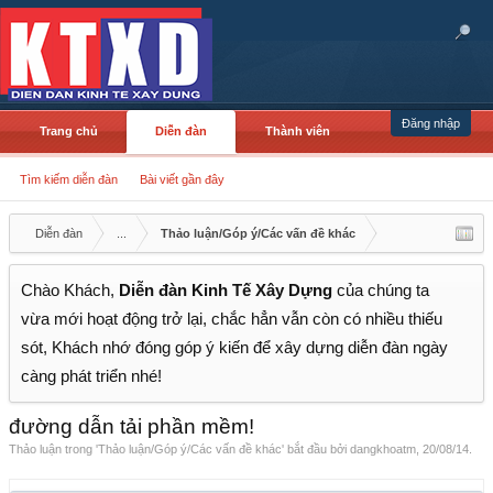
Đăng nhập
Trang chủ
Diễn đàn
Thành viên
Tìm kiếm diễn đàn
Bài viết gần đây
Diễn đàn
...
Thảo luận/Góp ý/Các vấn đề khác
Chào Khách,
Diễn đàn Kinh Tế Xây Dựng
của chúng ta
vừa mới hoạt động trở lại, chắc hẳn vẫn còn có nhiều thiếu
sót, Khách nhớ đóng góp ý kiến để xây dựng diễn đàn ngày
càng phát triển nhé!
đường dẫn tải phần mềm!
Thảo luận trong '
Thảo luận/Góp ý/Các vấn đề khác
' bắt đầu bởi
dangkhoatm
,
20/08/14
.