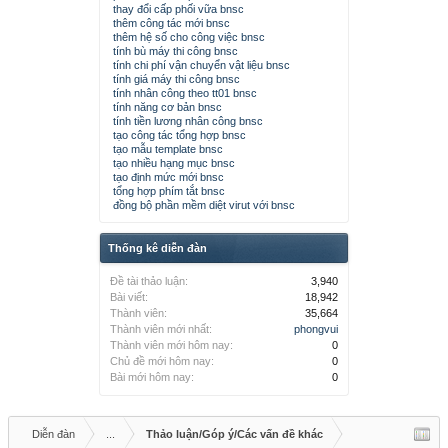
thay đổi cấp phối vữa bnsc
thêm công tác mới bnsc
thêm hệ số cho công việc bnsc
tính bù máy thi công bnsc
tính chi phí vận chuyển vật liệu bnsc
tính giá máy thi công bnsc
tính nhân công theo tt01 bnsc
tính năng cơ bản bnsc
tính tiền lương nhân công bnsc
tạo công tác tổng hợp bnsc
tạo mẫu template bnsc
tạo nhiều hạng mục bnsc
tạo định mức mới bnsc
tổng hợp phím tắt bnsc
đồng bộ phần mềm diệt virut với bnsc
Thống kê diễn đàn
Đề tài thảo luận:
3,940
Bài viết:
18,942
Thành viên:
35,664
Thành viên mới nhất:
phongvui
Thành viên mới hôm nay:
0
Chủ đề mới hôm nay:
0
Bài mới hôm nay:
0
Diễn đàn
...
Thảo luận/Góp ý/Các vấn đề khác