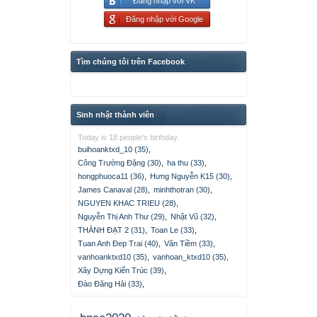
Đăng nhập với VK
Đăng nhập với Google
Tìm chúng tôi trên Facebook
Sinh nhật thành viên
Today is 18 people's birthday.
buihoanktxd_10 (35)
,
Công Trường Đặng (30)
,
ha thu (33)
,
hongphuoca11 (36)
,
Hưng Nguyễn K15 (30)
,
James Canaval (28)
,
minhthotran (30)
,
NGUYEN KHAC TRIEU (28)
,
Nguyễn Thị Anh Thư (29)
,
Nhật Vũ (32)
,
THÀNH ĐẠT 2 (31)
,
Toan Le (33)
,
Tuan Anh Đep Trai (40)
,
Văn Tiềm (33)
,
vanhoanktxd10 (35)
,
vanhoan_ktxd10 (35)
,
Xây Dựng Kiến Trúc (39)
,
Đào Đăng Hải (33)
,