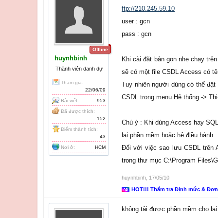
ftp://210.245.59.10
user : gcn
pass : gcn
Offline
huynhbinh
Khi cài đặt bản gọn nhẹ chạy trê
Thành viên danh dự
sẽ có một file CSDL Access có t
Tham gia:
Tuy nhiên người dùng có thể đặt 
22/06/09
CSDL trong menu Hệ thống -> Thiế
Bài viết:
953
Đã được thích:
152
Chú ý : Khi dùng Access hay SQL 
Điểm thành tích:
lại phần mềm hoặc hệ điều hành.
43
Đối với việc sao lưu CSDL trên 
Nơi ở:
HCM
trong thư mục C:\Program Files\
huynhbinh
,
17/05/10
HOT!!! Thẩm tra Định mức & Đơ
không tải được phần mềm cho lại l