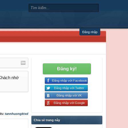
Đăng nhập
Đăng ký!
 Khách nhớ
Đăng nhập với Facebook
Đăng nhập với Twitter
Đăng nhập với VK
Đăng nhập với Google
ds:
tannhuongktxd
Chia sẻ trang này