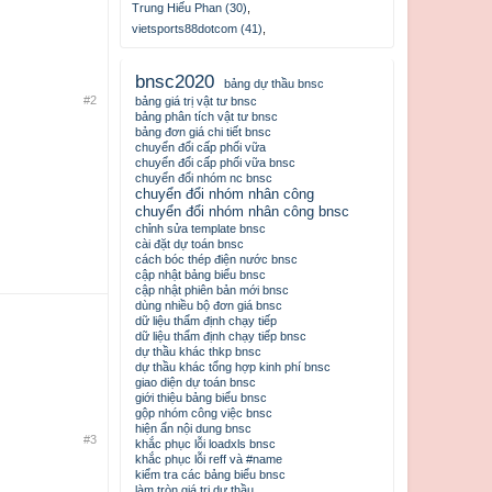
Trung Hiếu Phan (30)
,
vietsports88dotcom (41)
,
bnsc2020
bảng dự thầu bnsc
#2
bảng giá trị vật tư bnsc
bảng phân tích vật tư bnsc
bảng đơn giá chi tiết bnsc
chuyển đổi cấp phối vữa
chuyển đổi cấp phối vữa bnsc
chuyển đổi nhóm nc bnsc
chuyển đổi nhóm nhân công
chuyển đổi nhóm nhân công bnsc
chỉnh sửa template bnsc
cài đặt dự toán bnsc
cách bóc thép điện nước bnsc
cập nhật bảng biểu bnsc
cập nhật phiên bản mới bnsc
dùng nhiều bộ đơn giá bnsc
dữ liệu thẩm định chạy tiếp
dữ liệu thẩm định chạy tiếp bnsc
dự thầu khác thkp bnsc
dự thầu khác tổng hợp kinh phí bnsc
giao diện dự toán bnsc
giới thiệu bảng biểu bnsc
gộp nhóm công việc bnsc
hiện ẩn nội dung bnsc
#3
khắc phục lỗi loadxls bnsc
khắc phục lỗi reff và #name
kiểm tra các bảng biểu bnsc
làm tròn giá trị dự thầu