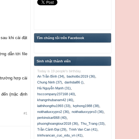
sau khi cài đặt
Tìm chúng tôi trên Facebook
ng dẫn tới file
Sinh nhật thành viên
Today is 19 people's birthday.
An Trần Bình (34)
,
baohotbc2019 (36)
,
 trường hợp cài
Chung Ninh (37)
,
danhdai86 ()
,
Hà Nguyễn Mạnh (31)
,
 đến (mặc định
hsccompany237168 (40)
,
khangnhubanam42 (46)
,
laithihongthu1993 (33)
,
lvphong1988 (38)
,
noithatluxxypro2 (36)
,
noithatluxxypro3 (36)
,
#1
perkinskarl068 (40)
,
phuonghoangtour2018 (36)
,
Thu_Trang (33)
,
Trần Cảnh Đại (29)
,
Trinh Van Can (41)
,
trinhvancan_cuc_edu_vn (41)
,