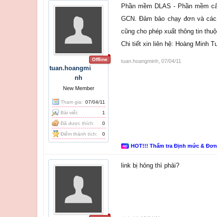
Phần mềm DLAS - Phần mềm cấp g
GCN. Đảm bảo chạy đơn và các 
cũng cho phép xuất thông tin thuộ
Chi tiết xin liên hệ: Hoàng Minh
Offline
tuan.hoangminh
,
07/04/11
tuan.hoangmi
nh
New Member
Tham gia:
07/04/11
Bài viết:
1
Đã được thích:
0
Điểm thành tích:
0
HOT!!! Thẩm tra Định mức & Đơ
link bị hỏng thì phải?