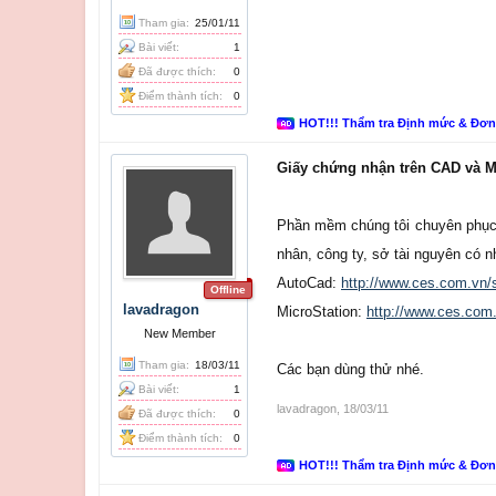
Tham gia:
25/01/11
Bài viết:
1
Đã được thích:
0
Điểm thành tích:
0
HOT!!! Thẩm tra Định mức & Đơ
Giấy chứng nhận trên CAD và M
Phần mềm chúng tôi chuyên phục v
nhân, công ty, sở tài nguyên có 
AutoCad:
http://www.ces.com.vn/
Offline
lavadragon
MicroStation:
http://www.ces.com
New Member
Tham gia:
18/03/11
Các bạn dùng thử nhé.
Bài viết:
1
lavadragon
,
18/03/11
Đã được thích:
0
Điểm thành tích:
0
HOT!!! Thẩm tra Định mức & Đơ