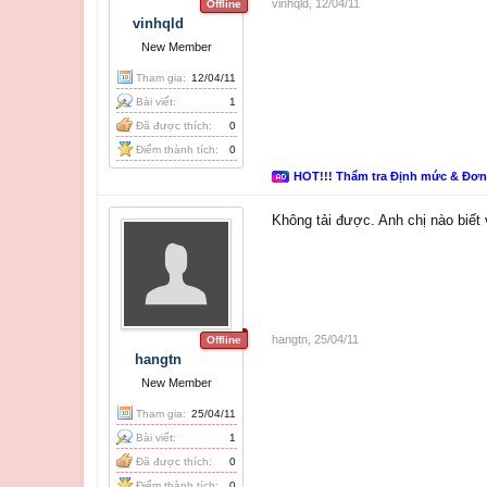
vinhqld
,
12/04/11
Offline
vinhqld
New Member
Tham gia:
12/04/11
Bài viết:
1
Đã được thích:
0
Điểm thành tích:
0
HOT!!! Thẩm tra Định mức & Đơ
Không tải được. Anh chị nào biết
hangtn
,
25/04/11
Offline
hangtn
New Member
Tham gia:
25/04/11
Bài viết:
1
Đã được thích:
0
Điểm thành tích:
0