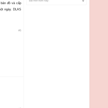
Bài mới hôm nay:
0
 bản đồ và cấp
một ngày. DLAS
#5