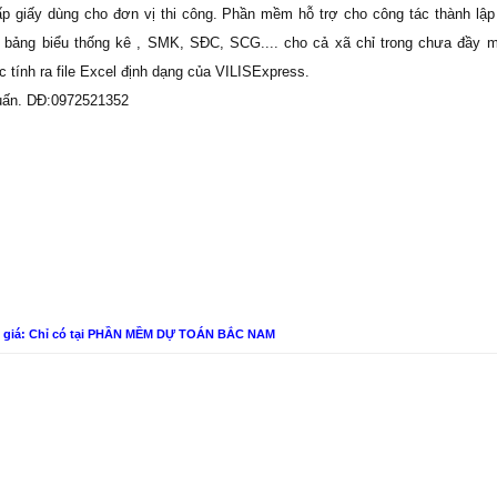
iấy dùng cho đơn vị thi công. Phần mềm hỗ trợ cho công tác thành lập
bảng biểu thống kê , SMK, SĐC, SCG.... cho cả xã chỉ trong chưa đầy 
c tính ra file Excel định dạng của VILISExpress.
 Tuấn. DĐ:0972521352
n giá: Chỉ có tại PHẦN MỀM DỰ TOÁN BẮC NAM