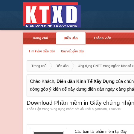
Trang chủ
Diễn đàn
Thành viên
Tìm kiếm diễn đàn
Bài viết gần đây
Trang chủ
Diễn đàn
Ứng dụng CNTT trong ngành Kinh tế 
Chào Khách,
Diễn đàn Kinh Tế Xây Dựng
của chúng
đóng góp ý kiến để xây dựng diễn đàn ngày càng phát
Download Phần mềm in Giấy chứng nhận
Thảo luận trong '
Ứng dụng khác
' bắt đầu bởi
huynhbinh
,
17/05/10
.
Các bạn tải phần mềm tại đây