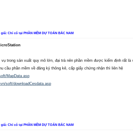
n giá: Chỉ có tại PHẦN MỀM DỰ TOÁN BẮC NAM
icroStation
ụ trong sản xuất quy mô lớn, đại trà nên phần mềm được kiểm định rất là 
nhu cầu phần mềm về đăng ký thông kê, cấp giấy chứng nhận thì liên hệ
soft/MapData.asp
.vn/soft/downloadCesdata.asp
n giá: Chỉ có tại PHẦN MỀM DỰ TOÁN BẮC NAM