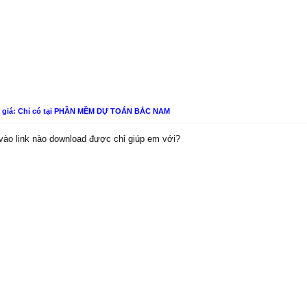
n giá: Chỉ có tại PHẦN MỀM DỰ TOÁN BẮC NAM
 vào link nào download được chỉ giúp em với?