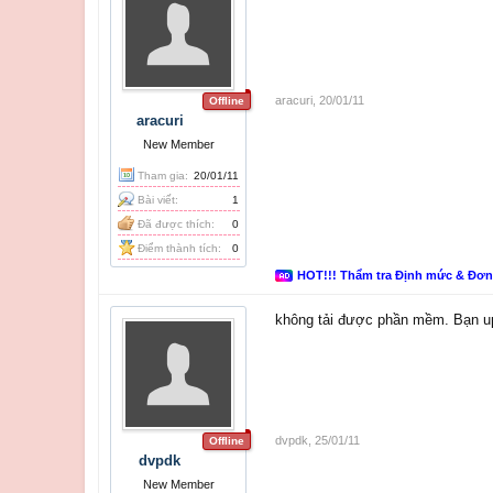
aracuri
,
20/01/11
Offline
aracuri
New Member
Tham gia:
20/01/11
Bài viết:
1
Đã được thích:
0
Điểm thành tích:
0
HOT!!! Thẩm tra Định mức & Đơ
không tải được phần mềm. Bạn up
dvpdk
,
25/01/11
Offline
dvpdk
New Member