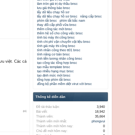
làm tròn giá trị dự thầu bnsc
lưu giá thông báo bnsc
lấy dữ liệu chạy hồ sơ
lấy dữ liệu chạy hồ sơ bnsc
nâng cấp bnsc
phím tắt bnsc
phím tắt bắc nam
thay đổi cấp phối vữa bnsc
thêm công tác mới bnsc
thêm hệ số cho công việc bnsc
tính bù máy thi công bnsc
tính chi phí vận chuyển vật liệu bnsc
tính giá máy thi công bnsc
tính nhân công theo tt01 bnsc
tính năng cơ bản bnsc
tính tiền lương nhân công bnsc
ưu việt. Các cá
tạo công tác tổng hợp bnsc
tạo mẫu template bnsc
tạo nhiều hạng mục bnsc
tạo định mức mới bnsc
tổng hợp phím tắt bnsc
đồng bộ phần mềm diệt virut với bnsc
Thống kê diễn đàn
Đề tài thảo luận:
3,940
#4
Bài viết:
18,942
Thành viên:
35,664
Thành viên mới nhất:
phongvui
Thành viên mới hôm nay:
0
Chủ đề mới hôm nay:
0