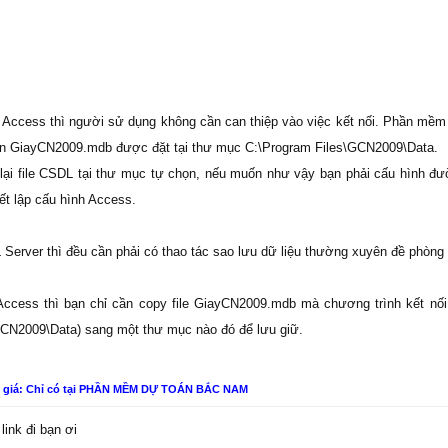
n Access thì người sử dụng không cần can thiệp vào việc kết nối. Phần mềm 
ên GiayCN2009.mdb được đặt tại thư mục C:\Program Files\GCN2009\Data.
lại file CSDL tại thư mục tự chọn, nếu muốn như vậy bạn phải cấu hình đườ
t lập cấu hình Access.
Server thì đều cần phải có thao tác sao lưu dữ liệu thường xuyên đề phòng
Access thì bạn chỉ cần copy file GiayCN2009.mdb mà chương trình kết nối
GCN2009\Data) sang một thư mục nào đó để lưu giữ.
n giá: Chỉ có tại PHẦN MỀM DỰ TOÁN BẮC NAM
ink đi bạn ơi