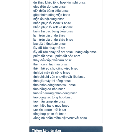
dự thầu khác tổng hợp kinh phí bnsc
giao diện dự toán bnsc
giới thiệu bảng biểu bnsc
gộp nhóm công việc bnsc
hiện ẩn nội dung bnsc
khắc phục lỗi loadxls bnsc
khắc phục lỗi reff và #name
kiểm tra các bảng biểu bnsc
làm tròn giá trị dự thầu
làm tròn giá trị dự thầu bnsc
lưu giá thông báo bnsc
lấy dữ liệu chạy hồ sơ
lấy dữ liệu chạy hồ sơ bnsc
nâng cấp bnsc
phím tắt bnsc
phím tắt bắc nam
thay đổi cấp phối vữa bnsc
thêm công tác mới bnsc
thêm hệ số cho công việc bnsc
tính bù máy thi công bnsc
tính chi phí vận chuyển vật liệu bnsc
tính giá máy thi công bnsc
tính nhân công theo tt01 bnsc
tính năng cơ bản bnsc
tính tiền lương nhân công bnsc
tạo công tác tổng hợp bnsc
tạo mẫu template bnsc
tạo nhiều hạng mục bnsc
tạo định mức mới bnsc
tổng hợp phím tắt bnsc
đồng bộ phần mềm diệt virut với bnsc
Thống kê diễn đàn