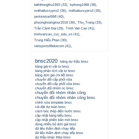
laithihongthu1993 (33)
,
lvphong1988 (38)
,
noithatluxxypro2 (36)
,
noithatluxxypro3 (36)
,
perkinskarl068 (40)
,
phuonghoangtour2018 (36)
,
Thu_Trang (33)
,
Trần Cảnh Đại (29)
,
Trinh Van Can (41)
,
trinhvancan_cuc_edu_vn (41)
,
Trung Hiếu Phan (30)
,
vietsports88dotcom (41)
,
bnsc2020
bảng dự thầu bnsc
bảng giá trị vật tư bnsc
bảng phân tích vật tư bnsc
bảng đơn giá chi tiết bnsc
chuyển đổi cấp phối vữa
chuyển đổi cấp phối vữa bnsc
chuyển đổi nhóm nc bnsc
chuyển đổi nhóm nhân công
chuyển đổi nhóm nhân công bnsc
chỉnh sửa template bnsc
cài đặt dự toán bnsc
cách bóc thép điện nước bnsc
cập nhật bảng biểu bnsc
cập nhật phiên bản mới bnsc
dùng nhiều bộ đơn giá bnsc
dữ liệu thẩm định chạy tiếp
dữ liệu thẩm định chạy tiếp bnsc
dự thầu khác thkp bnsc