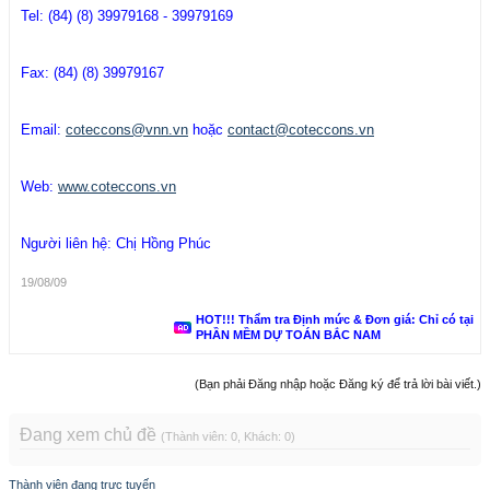
Tel: (84) (8) 39979168 - 39979169
Fax: (84) (8) 39979167
Email:
coteccons@vnn.vn
hoặc
contact@coteccons.vn
Web:
www.coteccons.vn
Người liên hệ: Chị Hồng Phúc
19/08/09
HOT!!! Thẩm tra Định mức & Đơn giá: Chỉ có tại
PHẦN MỀM DỰ TOÁN BẮC NAM
(Bạn phải Đăng nhập hoặc Đăng ký để trả lời bài viết.)
Đang xem chủ đề
(Thành viên: 0, Khách: 0)
Thành viên đang trực tuyến