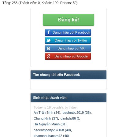
Tổng: 258 (Thành viên: 0, Khách: 199, Robots: 59)
Đăng ký!
Đăng nhập với Facebook
Đăng nhập với Twitter
Đăng nhập với VK
Đăng nhập với Google
Tìm chúng tôi trên Facebook
Sinh nhật thành viên
Today is 19 people's birthday.
An Trần Bình (34)
,
baohotbc2019 (36)
,
Chung Ninh (37)
,
danhdai86 ()
,
Hà Nguyễn Mạnh (31)
,
hsccompany237168 (40)
,
khangnhubanam42 (46)
,