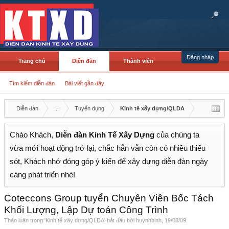
Đăng nhập
Trang chủ
Diễn đàn
Thành viên
Tìm kiếm diễn đàn
Bài viết gần đây
Diễn đàn
...
Tuyển dụng
Kinh tế xây dựng/QLDA
Chào Khách,
Diễn đàn Kinh Tế Xây Dựng
của chúng ta
vừa mới hoạt động trở lại, chắc hẳn vẫn còn có nhiều thiếu
sót, Khách nhớ đóng góp ý kiến để xây dựng diễn đàn ngày
càng phát triển nhé!
Coteccons Group tuyển Chuyên Viên Bốc Tách
Khối Lượng, Lập Dự toán Công Trình
Thảo luận trong '
Kinh tế xây dựng/QLDA
' bắt đầu bởi
huynhbinh
,
19/08/09
.