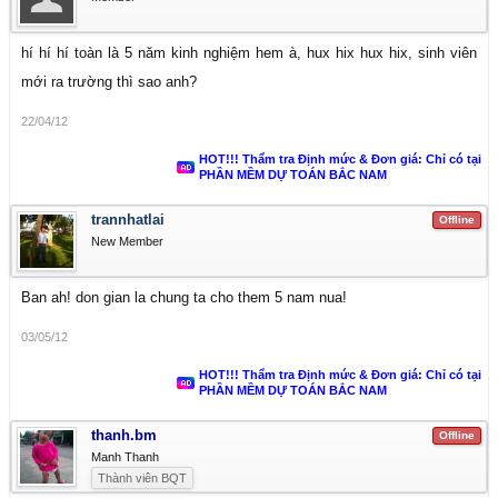
hí hí hí toàn là 5 năm kinh nghiệm hem à, hux hix hux hix, sinh viên
mới ra trường thì sao anh?
22/04/12
HOT!!! Thẩm tra Định mức & Đơn giá: Chỉ có tại
PHẦN MỀM DỰ TOÁN BẮC NAM
trannhatlai
Offline
New Member
Ban ah! don gian la chung ta cho them 5 nam nua!
03/05/12
HOT!!! Thẩm tra Định mức & Đơn giá: Chỉ có tại
PHẦN MỀM DỰ TOÁN BẮC NAM
thanh.bm
Offline
Manh Thanh
Thành viên BQT