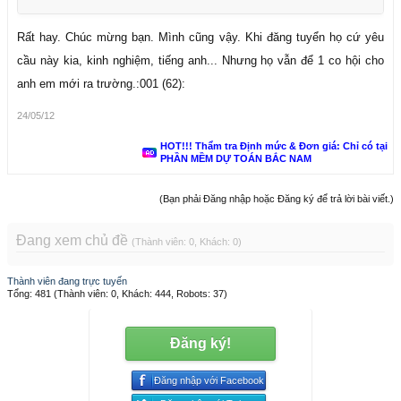
Rất hay. Chúc mừng bạn. Mình cũng vậy. Khi đăng tuyển họ cứ yêu
cầu này kia, kinh nghiệm, tiếng anh... Nhưng họ vẫn để 1 co hội cho
anh em mới ra trường.:001 (62):
24/05/12
HOT!!! Thẩm tra Định mức & Đơn giá: Chỉ có tại
PHẦN MỀM DỰ TOÁN BẮC NAM
(Bạn phải Đăng nhập hoặc Đăng ký để trả lời bài viết.)
Đang xem chủ đề
(Thành viên: 0, Khách: 0)
Thành viên đang trực tuyến
Tổng: 481 (Thành viên: 0, Khách: 444, Robots: 37)
Đăng ký!
Đăng nhập với Facebook