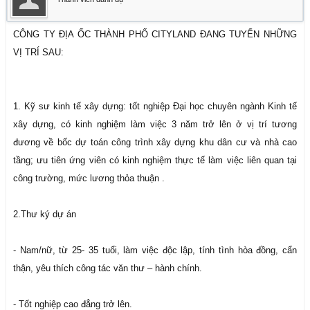
CÔNG TY ĐỊA ỐC THÀNH PHỐ CITYLAND ĐANG TUYỂN NHỮNG
VỊ TRÍ SAU:
1. Kỹ sư kinh tế xây dựng: tốt nghiệp Đại học chuyên ngành Kinh tế
xây dựng, có kinh nghiệm làm việc 3 năm trở lên ở vị trí tương
đương về bốc dự toán công trình xây dựng khu dân cư và nhà cao
tầng; ưu tiên ứng viên có kinh nghiệm thực tế làm việc liên quan tại
công trường, mức lương thỏa thuận .
2.Thư ký dự án
- Nam/nữ, từ 25- 35 tuổi, làm việc độc lập, tính tình hòa đồng, cẩn
thận, yêu thích công tác văn thư – hành chính.
- Tốt nghiệp cao đẳng trở lên.