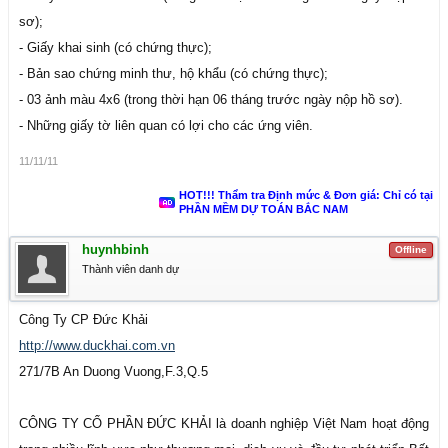
sơ);
- Giấy khai sinh (có chứng thực);
- Bản sao chứng minh thư, hộ khẩu (có chứng thực);
- 03 ảnh màu 4x6 (trong thời hạn 06 tháng trước ngày nộp hồ sơ).
- Những giấy tờ liên quan có lợi cho các ứng viên.
11/11/11
HOT!!! Thẩm tra Định mức & Đơn giá: Chỉ có tại
PHẦN MỀM DỰ TOÁN BẮC NAM
huynhbinh
Offline
Thành viên danh dự
Công Ty CP Đức Khải
http://www.duckhai.com.vn
271/7B An Duong Vuong,F.3,Q.5
CÔNG TY CỔ PHẦN ĐỨC KHẢI là doanh nghiệp Việt Nam hoạt động