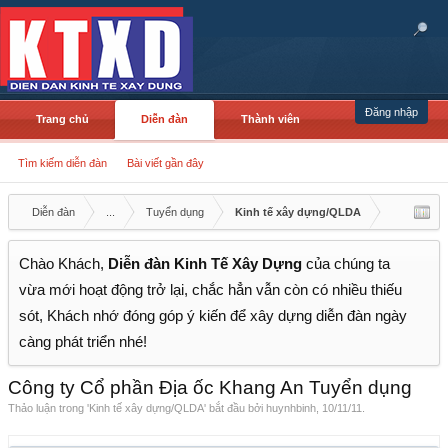
Đăng nhập
Trang chủ
Diễn đàn
Thành viên
Tìm kiếm diễn đàn
Bài viết gần đây
Diễn đàn
...
Tuyển dụng
Kinh tế xây dựng/QLDA
Chào Khách,
Diễn đàn Kinh Tế Xây Dựng
của chúng ta
vừa mới hoạt động trở lại, chắc hẳn vẫn còn có nhiều thiếu
sót, Khách nhớ đóng góp ý kiến để xây dựng diễn đàn ngày
càng phát triển nhé!
Công ty Cổ phần Địa ốc Khang An Tuyển dụng
Thảo luận trong '
Kinh tế xây dựng/QLDA
' bắt đầu bởi
huynhbinh
,
10/11/11
.