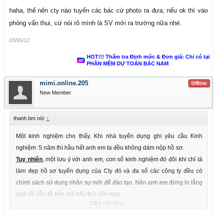
haha, thế nên cty nào tuyển các bác cứ photo ra đưa, nếu ok thì vào
phỏng vấn thui, cứ nói rõ mình là SV mới ra trường nữa nhé.
03/05/12
HOT!!! Thẩm tra Định mức & Đơn giá: Chỉ có tại
PHẦN MỀM DỰ TOÁN BẮC NAM
mimi.online.205
Offline
New Member
thanh.bm nói:
↑
Một kinh nghiệm cho thấy. Khi nhà tuyển dụng ghi yêu cầu Kinh
nghiệm: 5 năm thì hầu hết anh em ta đều không dám nộp hồ sơ.
Tuy nhiên
, một lưu ý với anh em, con số kinh nghiệm đó đôi khi chỉ là
làm đẹp hồ sơ tuyển dụng của Cty đó và đa số các công ty đều có
chính sách sử dụng nhân sự mới để đào tạo. Nên anh em đừng lo lắng
quá về vấn đề trên mà hãy thử vận may.
Click mở rộng...
P/S: Khi mới ra trường tôi và mấy đồng chí cùng lớp đi xin việc, lúc đó