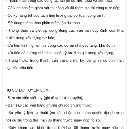
- Thành thạo trong các công tác lập hồ sơ mời thầu và xét thầu;
- Có kinh nghiệm giám sát thi công và đã tham gia thi công trực tiếp;
- Có kỹ năng tốt bóc tách tiên lượng lập dự toán công trình;
- Sử dụng thành thạo phần mềm lập dự toán
- Thông thạo và biết áp dụng đúng các văn bản quy định của Nhà
nước trong xây dựng cơ bản;
- Ưu tiên kinh nghiệm thi công các dự án nhà cao tầng, khu đô thị;
- Ưu tiên có chứng chỉ hành nghề kỹ sư định giá trong xây dựng;
- Trung thực, trung thành, cẩn thận, tỉ mỉ, kỹ lưỡng và có tinh thần
học hỏi, cầu tiến.
HỒ SƠ DỰ TUYỂN GỒM:
- Đơn xin việc viết tay (ghi rõ vị trí ứng tuyển);
- Bản sao các văn bằng chứng chỉ (có chứng thực);
- Sơ yếu lý lịch tự thuật (có xác nhận của chính quyền địa phương
nơi cư trú trong thời hạn 06 tháng trước ngày nộp hồ sơ);
- Giấy khám sức khỏe (trong thời hạn 06 tháng trước ngày nộp hồ