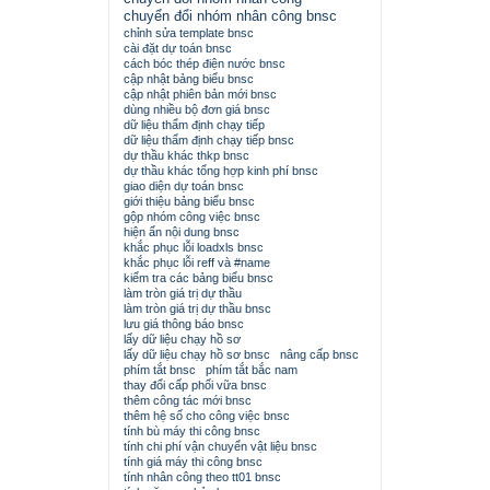
chuyển đổi nhóm nhân công bnsc
chỉnh sửa template bnsc
cài đặt dự toán bnsc
cách bóc thép điện nước bnsc
cập nhật bảng biểu bnsc
cập nhật phiên bản mới bnsc
dùng nhiều bộ đơn giá bnsc
dữ liệu thẩm định chạy tiếp
dữ liệu thẩm định chạy tiếp bnsc
dự thầu khác thkp bnsc
dự thầu khác tổng hợp kinh phí bnsc
giao diện dự toán bnsc
giới thiệu bảng biểu bnsc
gộp nhóm công việc bnsc
hiện ẩn nội dung bnsc
khắc phục lỗi loadxls bnsc
khắc phục lỗi reff và #name
kiểm tra các bảng biểu bnsc
làm tròn giá trị dự thầu
làm tròn giá trị dự thầu bnsc
lưu giá thông báo bnsc
lấy dữ liệu chạy hồ sơ
lấy dữ liệu chạy hồ sơ bnsc
nâng cấp bnsc
phím tắt bnsc
phím tắt bắc nam
thay đổi cấp phối vữa bnsc
thêm công tác mới bnsc
thêm hệ số cho công việc bnsc
tính bù máy thi công bnsc
tính chi phí vận chuyển vật liệu bnsc
tính giá máy thi công bnsc
tính nhân công theo tt01 bnsc