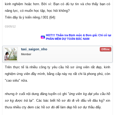
kinh nghiệm hoặc hơn. Bởi vì: Bạn có đủ tự tin và cho thấy bạn có
năng lực, có muốn học tập, học hỏi không?
Trên đây là ý kiến riêng./:001 (64):
03/05/12
HOT!!! Thẩm tra Định mức & Đơn giá: Chỉ có tại
PHẦN MỀM DỰ TOÁN BẮC NAM
taxi_saigon_nho
Offline
Member
Trên thực tế là nhiều công ty yêu cầu hồ sơ ứng viên rất đẹp, kinh
nghiệm ứng viên đầy mình, bằng cấp này nọ rất chi là phong phú, còn
"cao siêu" nữa.
nhưng ở cuối nội dung đăng tuyển có ghi
"ứng viên kg đạt yêu cầu hồ
sơ kg được trả lại"
. Các bác biết hồ sơ đó đi về đẩu về đâu kg? xin
thưa nhiều cty đem các hồ sơ đó để làm đẹp hồ sơ dự thầu đấy.