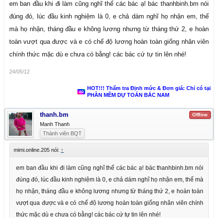
các công ty đều yêu cầu tối thiểu 3 năm kinh nghiệm, nhưng chúng tôi
em ban đầu khi đi làm cũng nghĩ thế các bác ạ! bác thanhbinh.bm nói
gọi điện tới Nhà tuyển dụng và nói rõ Thông tin mình mới ra trường và
đúng đó, lúc đầu kinh nghiệm là 0, e chả dám nghĩ họ nhận em, thế
hỏi Cty đó có chính sách cho Sinh viên mới ra trường không? Khi công
mà họ nhận, tháng đầu e không lương nhưng từ tháng thứ 2, e hoàn
ty đó trả lời "Có" là Chúng tôi nộp hồ sơ. Sau 2 tháng thông báo Tuyển
toàn vượt qua được và e có chế độ lương hoàn toàn giống nhân viên
dụng và lọc rất nhiều. Kết quả: Chúng tôi được đánh giá là đạt yêu
chính thức mặc dù e chưa có bằng! các bác cứ tự tin lên nhé!
cầu. Vượt qua hàng chục hồ sơ khác, mặc dù họ đã đạt 3 năm kinh
nghiệm hoặc hơn. Bởi vì: Bạn có đủ tự tin và cho thấy bạn có năng lực,
24/05/12
có muốn học tập, học hỏi không?
HOT!!! Thẩm tra Định mức & Đơn giá: Chỉ có tại
Trên đây là ý kiến riêng./:001 (64):
PHẦN MỀM DỰ TOÁN BẮC NAM
thanh.bm
Offline
Manh Thanh
Thành viên BQT
mimi.online.205 nói:
↑
em ban đầu khi đi làm cũng nghĩ thế các bác ạ! bác thanhbinh.bm nói
đúng đó, lúc đầu kinh nghiệm là 0, e chả dám nghĩ họ nhận em, thế mà
họ nhận, tháng đầu e không lương nhưng từ tháng thứ 2, e hoàn toàn
vượt qua được và e có chế độ lương hoàn toàn giống nhân viên chính
thức mặc dù e chưa có bằng! các bác cứ tự tin lên nhé!