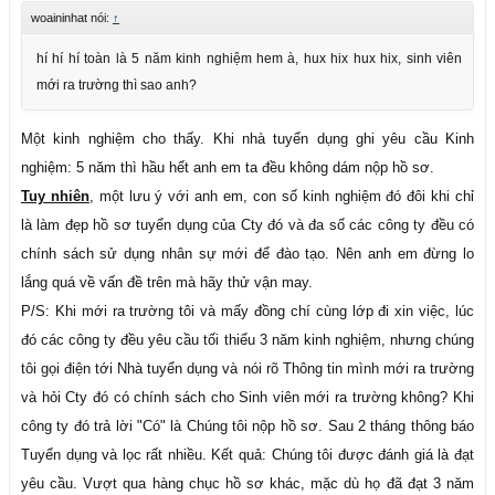
woaininhat nói:
↑
hí hí hí toàn là 5 năm kinh nghiệm hem à, hux hix hux hix, sinh viên
mới ra trường thì sao anh?
Một kinh nghiệm cho thấy. Khi nhà tuyển dụng ghi yêu cầu Kinh
nghiệm: 5 năm thì hầu hết anh em ta đều không dám nộp hồ sơ.
Tuy nhiên
, một lưu ý với anh em, con số kinh nghiệm đó đôi khi chỉ
là làm đẹp hồ sơ tuyển dụng của Cty đó và đa số các công ty đều có
chính sách sử dụng nhân sự mới để đào tạo. Nên anh em đừng lo
lắng quá về vấn đề trên mà hãy thử vận may.
P/S: Khi mới ra trường tôi và mấy đồng chí cùng lớp đi xin việc, lúc
đó các công ty đều yêu cầu tối thiểu 3 năm kinh nghiệm, nhưng chúng
tôi gọi điện tới Nhà tuyển dụng và nói rõ Thông tin mình mới ra trường
và hỏi Cty đó có chính sách cho Sinh viên mới ra trường không? Khi
công ty đó trả lời "Có" là Chúng tôi nộp hồ sơ. Sau 2 tháng thông báo
Tuyển dụng và lọc rất nhiều. Kết quả: Chúng tôi được đánh giá là đạt
yêu cầu. Vượt qua hàng chục hồ sơ khác, mặc dù họ đã đạt 3 năm