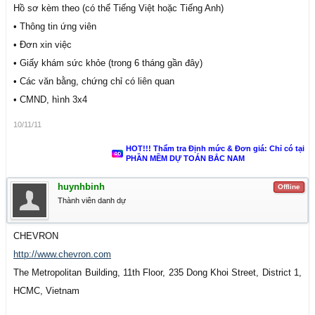
Hồ sơ kèm theo (có thể Tiếng Việt hoặc Tiếng Anh)
• Thông tin ứng viên
• Đơn xin việc
• Giấy khám sức khỏe (trong 6 tháng gần đây)
• Các văn bằng, chứng chỉ có liên quan
• CMND, hình 3x4
10/11/11
HOT!!! Thẩm tra Định mức & Đơn giá: Chỉ có tại
PHẦN MỀM DỰ TOÁN BẮC NAM
huynhbinh
Offline
Thành viên danh dự
CHEVRON
http://www.chevron.com
The Metropolitan Building, 11th Floor, 235 Dong Khoi Street, District 1,
HCMC, Vietnam