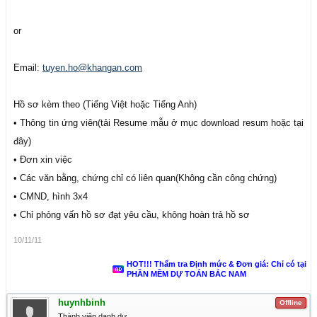
or
Email:
tuyen.ho@khangan.com
Hồ sơ kèm theo (Tiếng Việt hoặc Tiếng Anh)
• Thông tin ứng viên(tải Resume mẫu ở mục download resum hoặc tại
đây)
• Đơn xin việc
• Các văn bằng, chứng chỉ có liên quan(Không cần công chứng)
• CMND, hình 3x4
• Chỉ phỏng vấn hồ sơ đạt yêu cầu, không hoàn trả hồ sơ
10/11/11
HOT!!! Thẩm tra Định mức & Đơn giá: Chỉ có tại
PHẦN MỀM DỰ TOÁN BẮC NAM
huynhbinh
Offline
Thành viên danh dự