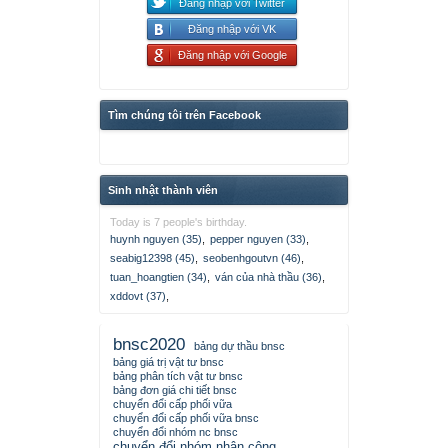
Đăng nhập với Twitter
Đăng nhập với VK
Đăng nhập với Google
Tìm chúng tôi trên Facebook
Sinh nhật thành viên
Today is 7 people's birthday.
huynh nguyen (35)
,
pepper nguyen (33)
,
seabig12398 (45)
,
seobenhgoutvn (46)
,
tuan_hoangtien (34)
,
ván của nhà thầu (36)
,
xddovt (37)
,
bnsc2020
bảng dự thầu bnsc
bảng giá trị vật tư bnsc
bảng phân tích vật tư bnsc
bảng đơn giá chi tiết bnsc
chuyển đổi cấp phối vữa
chuyển đổi cấp phối vữa bnsc
chuyển đổi nhóm nc bnsc
chuyển đổi nhóm nhân công