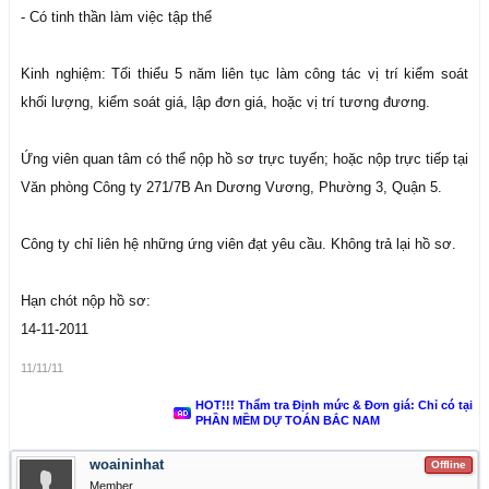
- Có tinh thần làm việc tập thể
Kinh nghiệm: Tối thiểu 5 năm liên tục làm công tác vị trí kiểm soát
khối lượng, kiểm soát giá, lập đơn giá, hoặc vị trí tương đương.
Ứng viên quan tâm có thể nộp hồ sơ trực tuyến; hoặc nộp trực tiếp tại
Văn phòng Công ty 271/7B An Dương Vương, Phường 3, Quận 5.
Công ty chỉ liên hệ những ứng viên đạt yêu cầu. Không trả lại hồ sơ.
Hạn chót nộp hồ sơ:
14-11-2011
11/11/11
HOT!!! Thẩm tra Định mức & Đơn giá: Chỉ có tại
PHẦN MỀM DỰ TOÁN BẮC NAM
woaininhat
Offline
Member