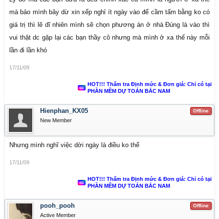
mà bảo mình bây dừ xin xếp nghỉ ít ngày vào để cầm tấm bằng ko có
giá trị thì lẽ dĩ nhiên mình sẽ chọn phương án ở nhà Đúng là vào thì
vui thật dc gặp lại các bạn thầy cô nhưng mà mình ở xa thế này mỗi
lần đi lần khó
17/11/09
HOT!!! Thẩm tra Định mức & Đơn giá: Chỉ có tại
PHẦN MỀM DỰ TOÁN BẮC NAM
Hienphan_KX05
Offline
New Member
Nhưng mình nghĩ việc dời ngày là điều ko thể
17/11/09
HOT!!! Thẩm tra Định mức & Đơn giá: Chỉ có tại
PHẦN MỀM DỰ TOÁN BẮC NAM
pooh_pooh
Offline
Active Member