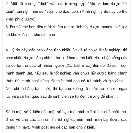
2. Một số bạn lại "dính" vào cái trường hợp: "Mới đi làm được 1-2
tuần", xin nghĩ nên sợ "sếp" cho dze luôn. (Mình nghĩ lý do này có thể
khắc phục được).
3. Đa số các bạn đều mới đi làm (chưa tích lũy được money nhiều)->
sẽ khó khăn .... cho các bạn.
4. Lý do này các bạn đồng tình nhiều (vì đã tổ chức lễ tốt nghiệp, thì
phải nhận được bằng chính thức). Theo mình biết, đợt nhận bằng này
sẽ có ba mẹ của rất nhiều người (đặc biệt ở xa) đến dự để xem con
mình thành đạt, nếu sau lễ tốt nghiệp vẫn chưa lấy được bằng chính
thức thì mình nghĩ cũng rất thiệt thòi cho cả tụi mình và gia đình....
Nếu chỉ là bằng tạm thời, thì tại sao không tổ chức sớm hơn, ngay
lúc vừa có kết quả, sau đó sinh viên sẽ tự đến trường để nhận...
Đó là một số ý kiến của một số bạn mà mình biết (hôm chủ nhật mới
đi cổ vũ cho các anh em thi tốt nghiệp nên mình mới lấy được các
thông tin này). Mình post lên để các bạn cho ý kiến.