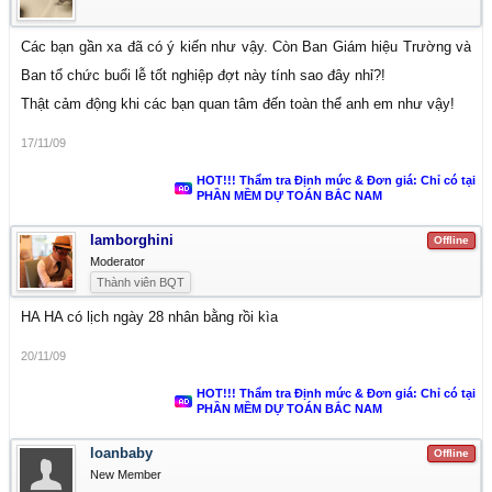
Các bạn gần xa đã có ý kiến như vậy. Còn Ban Giám hiệu Trường và
Ban tổ chức buổi lễ tốt nghiệp đợt này tính sao đây nhỉ?!
Thật cảm động khi các bạn quan tâm đến toàn thể anh em như vậy!
17/11/09
HOT!!! Thẩm tra Định mức & Đơn giá: Chỉ có tại
PHẦN MỀM DỰ TOÁN BẮC NAM
lamborghini
Offline
Moderator
Thành viên BQT
HA HA có lịch ngày 28 nhân bằng rồi kìa
20/11/09
HOT!!! Thẩm tra Định mức & Đơn giá: Chỉ có tại
PHẦN MỀM DỰ TOÁN BẮC NAM
loanbaby
Offline
New Member