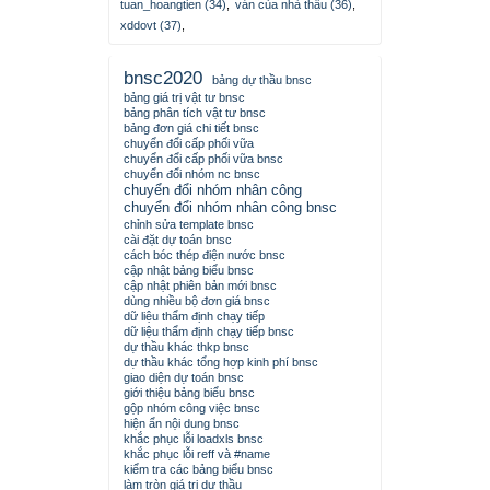
tuan_hoangtien (34)
,
ván của nhà thầu (36)
,
xddovt (37)
,
bnsc2020
bảng dự thầu bnsc
bảng giá trị vật tư bnsc
bảng phân tích vật tư bnsc
bảng đơn giá chi tiết bnsc
chuyển đổi cấp phối vữa
chuyển đổi cấp phối vữa bnsc
chuyển đổi nhóm nc bnsc
chuyển đổi nhóm nhân công
chuyển đổi nhóm nhân công bnsc
chỉnh sửa template bnsc
cài đặt dự toán bnsc
cách bóc thép điện nước bnsc
cập nhật bảng biểu bnsc
cập nhật phiên bản mới bnsc
dùng nhiều bộ đơn giá bnsc
dữ liệu thẩm định chạy tiếp
dữ liệu thẩm định chạy tiếp bnsc
dự thầu khác thkp bnsc
dự thầu khác tổng hợp kinh phí bnsc
giao diện dự toán bnsc
giới thiệu bảng biểu bnsc
gộp nhóm công việc bnsc
hiện ẩn nội dung bnsc
khắc phục lỗi loadxls bnsc
khắc phục lỗi reff và #name
kiểm tra các bảng biểu bnsc
làm tròn giá trị dự thầu