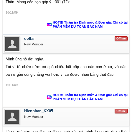
Thân. Mong các bạn góp ý. :001 (72):
16/11/09
HOT!!! Thẩm tra Định mức & Đơn giá: Chỉ có tại
PHẦN MỀM DỰ TOÁN BẮC NAM
dollar
Offline
New Member
Mình ủng hộ dời ngày.
Tại vì tổ chức sớm có quá nhiều bất cập cho các bạn ở xa, và các
bạn ở gần cũng chẳng vui hơn, vì có được nhận bằng thật đâu.
16/11/09
HOT!!! Thẩm tra Định mức & Đơn giá: Chỉ có tại
PHẦN MỀM DỰ TOÁN BẮC NAM
Hienphan_KX05
Offline
New Member
Lý do mà các bạn đưa ra đều chính xác cả mình là người ở xa thế