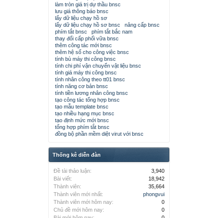
làm tròn giá trị dự thầu bnsc
lưu giá thông báo bnsc
lấy dữ liệu chạy hồ sơ
lấy dữ liệu chạy hồ sơ bnsc
nâng cấp bnsc
phím tắt bnsc
phím tắt bắc nam
thay đổi cấp phối vữa bnsc
thêm công tác mới bnsc
thêm hệ số cho công việc bnsc
tính bù máy thi công bnsc
tính chi phí vận chuyển vật liệu bnsc
tính giá máy thi công bnsc
tính nhân công theo tt01 bnsc
tính năng cơ bản bnsc
tính tiền lương nhân công bnsc
tạo công tác tổng hợp bnsc
tạo mẫu template bnsc
tạo nhiều hạng mục bnsc
tạo định mức mới bnsc
tổng hợp phím tắt bnsc
đồng bộ phần mềm diệt virut với bnsc
Thống kê diễn đàn
Đề tài thảo luận:
3,940
Bài viết:
18,942
Thành viên:
35,664
Thành viên mới nhất:
phongvui
Thành viên mới hôm nay:
0
Chủ đề mới hôm nay:
0
Bài mới hôm nay:
0