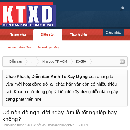
Đăng nhập
Trang chủ
Diễn đàn
Thành viên
Tìm kiếm diễn đàn
Bài viết gần đây
Diễn đàn
...
Khu vực TP.HCM
KX05A
Chào Khách,
Diễn đàn Kinh Tế Xây Dựng
của chúng ta
vừa mới hoạt động trở lại, chắc hẳn vẫn còn có nhiều thiếu
sót, Khách nhớ đóng góp ý kiến để xây dựng diễn đàn ngày
càng phát triển nhé!
Có nên đề nghị dời ngày làm lễ tốt nghiệp hay
không?
Thảo luận trong '
KX05A
' bắt đầu bởi
tannhuongktxd
,
16/11/09
.