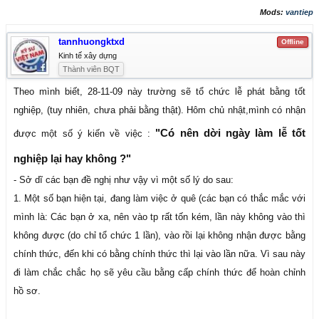
Mods:
vantiep
tannhuongktxd
Offline
Kinh tế xây dựng
Thành viên BQT
Theo mình biết, 28-11-09 này trường sẽ tổ chức lễ phát bằng tốt
nghiệp, (tuy nhiên, chưa phải bằng thật). Hôm chủ nhật,mình có nhận
"Có nên dời ngày làm lễ tốt
được một số ý kiến về việc :
nghiệp lại hay không ?"
- Sở dĩ các bạn đề nghị như vậy vì một số lý do sau:
1. Một số bạn hiện tại, đang làm việc ở quê (các bạn có thắc mắc với
mình là: Các bạn ở xa, nên vào tp rất tốn kém, lần này không vào thì
không được (do chỉ tổ chức 1 lần), vào rồi lại không nhận được bằng
chính thức, đến khi có bằng chính thức thì lại vào lần nữa. Vì sau này
đi làm chắc chắc họ sẽ yêu cầu bằng cấp chính thức để hoàn chỉnh
hồ sơ.