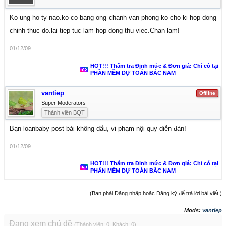
Ko ung ho ty nao.ko co bang ong chanh van phong ko cho ki hop dong
chinh thuc do.lai tiep tuc lam hop dong thu viec.Chan lam!
01/12/09
HOT!!! Thẩm tra Định mức & Đơn giá: Chỉ có tại
PHẦN MỀM DỰ TOÁN BẮC NAM
vantiep
Offline
Super Moderators
Thành viên BQT
Bạn loanbaby post bài không dấu, vi phạm nội quy diễn đàn!
01/12/09
HOT!!! Thẩm tra Định mức & Đơn giá: Chỉ có tại
PHẦN MỀM DỰ TOÁN BẮC NAM
(Bạn phải Đăng nhập hoặc Đăng ký để trả lời bài viết.)
Mods:
vantiep
Đang xem chủ đề
(Thành viên: 0, Khách: 0)