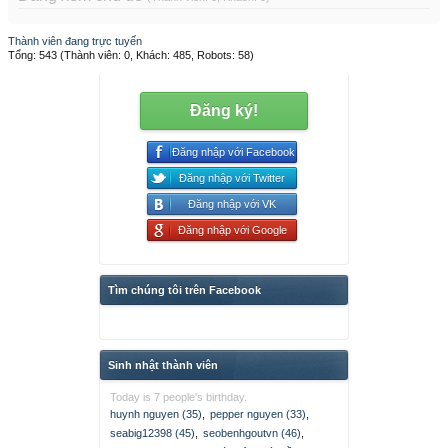
Thành viên đang trực tuyến
Tổng: 543 (Thành viên: 0, Khách: 485, Robots: 58)
Đăng ký!
Đăng nhập với Facebook
Đăng nhập với Twitter
Đăng nhập với VK
Đăng nhập với Google
Tìm chúng tôi trên Facebook
Sinh nhật thành viên
Today is 7 people's birthday.
huynh nguyen (35)
,
pepper nguyen (33)
,
seabig12398 (45)
,
seobenhgoutvn (46)
,