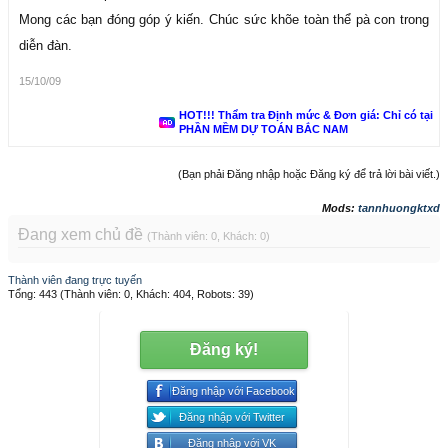
Mong các bạn đóng góp ý kiến. Chúc sức khõe toàn thể pà con trong
diễn đàn.
15/10/09
HOT!!! Thẩm tra Định mức & Đơn giá: Chỉ có tại
PHẦN MỀM DỰ TOÁN BẮC NAM
(Bạn phải Đăng nhập hoặc Đăng ký để trả lời bài viết.)
Mods:
tannhuongktxd
Đang xem chủ đề
(Thành viên: 0, Khách: 0)
Thành viên đang trực tuyến
Tổng: 443 (Thành viên: 0, Khách: 404, Robots: 39)
Đăng ký!
Đăng nhập với Facebook
Đăng nhập với Twitter
Đăng nhập với VK