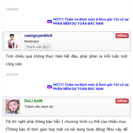
14/10/09
HOT!!! Thẩm tra Định mức & Đơn giá: Chỉ có tại
PHẦN MỀM DỰ TOÁN BẮC NAM
caonguyenktxd
Offline
Moderator
Thành viên BQT
Tính nhiều quá không thực hiện hết đâu, phải phân ra mỗi tuần một
công việc
15/10/09
HOT!!! Thẩm tra Định mức & Đơn giá: Chỉ có tại
PHẦN MỀM DỰ TOÁN BẮC NAM
DuLi.kx06
Offline
Thành viên danh dự
Tôi thì nghĩ phải thông báo hẳn 1 chương trình cụ thể của nhiều mục.
(Thông báo rõ thời gian họp mặt và nội dung họat động) Như vậy để