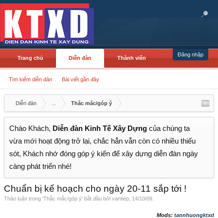
Đăng nhập
Trang chủ
Diễn đàn
Thành viên
Tìm kiếm diễn đàn
Bài viết gần đây
Diễn đàn
...
Thắc mắc/góp ý
Chào Khách,
Diễn đàn Kinh Tế Xây Dựng
của chúng ta
vừa mới hoạt động trở lại, chắc hẳn vẫn còn có nhiều thiếu
sót, Khách nhớ đóng góp ý kiến để xây dựng diễn đàn ngày
càng phát triển nhé!
Chuẩn bị kế hoạch cho ngày 20-11 sắp tới !
Thảo luận trong '
Thắc mắc/góp ý
' bắt đầu bởi
vantiep
,
14/10/09
.
Mods:
tannhuongktxd