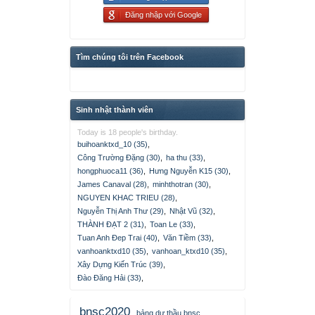
Đăng nhập với Google
Tìm chúng tôi trên Facebook
Sinh nhật thành viên
Today is 18 people's birthday.
buihoanktxd_10 (35)
,
Công Trường Đặng (30)
,
ha thu (33)
,
hongphuoca11 (36)
,
Hưng Nguyễn K15 (30)
,
James Canaval (28)
,
minhthotran (30)
,
NGUYEN KHAC TRIEU (28)
,
Nguyễn Thị Anh Thư (29)
,
Nhật Vũ (32)
,
THÀNH ĐẠT 2 (31)
,
Toan Le (33)
,
Tuan Anh Đep Trai (40)
,
Văn Tiềm (33)
,
vanhoanktxd10 (35)
,
vanhoan_ktxd10 (35)
,
Xây Dựng Kiến Trúc (39)
,
Đào Đăng Hải (33)
,
bnsc2020
bảng dự thầu bnsc