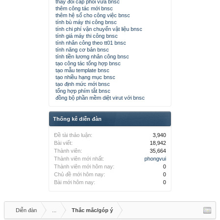
thay đổi cấp phối vữa bnsc
thêm công tác mới bnsc
thêm hệ số cho công việc bnsc
tính bù máy thi công bnsc
tính chi phí vận chuyển vật liệu bnsc
tính giá máy thi công bnsc
tính nhân công theo tt01 bnsc
tính năng cơ bản bnsc
tính tiền lương nhân công bnsc
tạo công tác tổng hợp bnsc
tạo mẫu template bnsc
tạo nhiều hạng mục bnsc
tạo định mức mới bnsc
tổng hợp phím tắt bnsc
đồng bộ phần mềm diệt virut với bnsc
Thống kê diễn đàn
Đề tài thảo luận:
3,940
Bài viết:
18,942
Thành viên:
35,664
Thành viên mới nhất:
phongvui
Thành viên mới hôm nay:
0
Chủ đề mới hôm nay:
0
Bài mới hôm nay:
0
Diễn đàn
...
Thắc mắc/góp ý