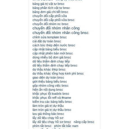
bảng giá trị vật tư bnsc
bảng phân tích vật tư bnsc
bảng đơn giá chi tiết bnsc
chuyển đổi cấp phối vữa
chuyển đổi cấp phối vữa bnsc
chuyển đổi nhóm nc bnsc
chuyển đổi nhóm nhân công
chuyển đổi nhóm nhân công bnsc
chỉnh sửa template bnsc
cài đặt dự toán bnsc
cách bóc thép điện nước bnsc
cập nhật bảng biểu bnsc
cập nhật phiên bản mới bnsc
dùng nhiều bộ đơn giá bnsc
dữ liệu thẩm định chạy tiếp
dữ liệu thẩm định chạy tiếp bnsc
dự thầu khác thkp bnsc
dự thầu khác tổng hợp kinh phí bnsc
giao diện dự toán bnsc
giới thiệu bảng biểu bnsc
gộp nhóm công việc bnsc
hiện ẩn nội dung bnsc
khắc phục lỗi loadxls bnsc
khắc phục lỗi reff và #name
kiểm tra các bảng biểu bnsc
làm tròn giá trị dự thầu
làm tròn giá trị dự thầu bnsc
lưu giá thông báo bnsc
lấy dữ liệu chạy hồ sơ
lấy dữ liệu chạy hồ sơ bnsc
nâng cấp bnsc
phím tắt bnsc
phím tắt bắc nam