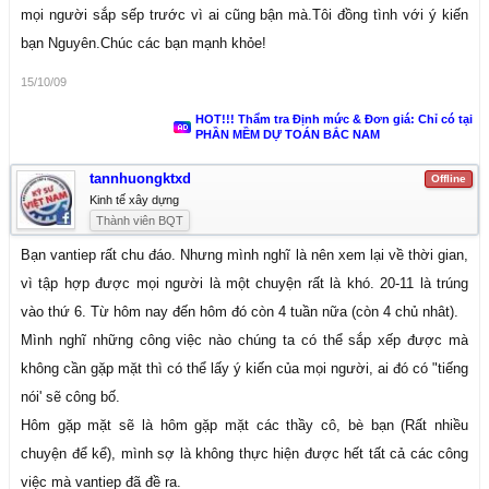
mọi người sắp sếp trước vì ai cũng bận mà.Tôi đồng tình với ý kiến
bạn Nguyên.Chúc các bạn mạnh khỏe!
15/10/09
HOT!!! Thẩm tra Định mức & Đơn giá: Chỉ có tại
PHẦN MỀM DỰ TOÁN BẮC NAM
tannhuongktxd
Offline
Kinh tế xây dựng
Thành viên BQT
Bạn vantiep rất chu đáo. Nhưng mình nghĩ là nên xem lại về thời gian,
vì tập hợp được mọi người là một chuyện rất là khó. 20-11 là trúng
vào thứ 6. Từ hôm nay đến hôm đó còn 4 tuần nữa (còn 4 chủ nhât).
Mình nghĩ những công việc nào chúng ta có thể sắp xếp được mà
không cần gặp mặt thì có thể lấy ý kiến của mọi người, ai đó có "tiếng
nói' sẽ công bố.
Hôm gặp mặt sẽ là hôm gặp mặt các thầy cô, bè bạn (Rất nhiều
chuyện để kể), mình sợ là không thực hiện được hết tất cả các công
việc mà vantiep đã đề ra.