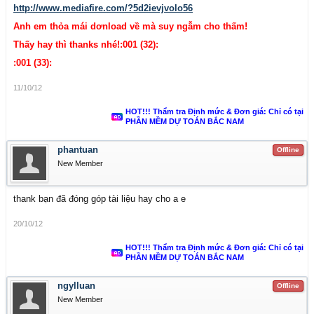
http://www.mediafire.com/?5d2ievjvolo56
Anh em thỏa mái dơnload về mà suy ngẫm cho thấm!
Thấy hay thì thanks nhé!:001 (32):
:001 (33):
11/10/12
HOT!!! Thẩm tra Định mức & Đơn giá: Chỉ có tại
PHẦN MỀM DỰ TOÁN BẮC NAM
phantuan
Offline
New Member
thank bạn đã đóng góp tài liệu hay cho a e
20/10/12
HOT!!! Thẩm tra Định mức & Đơn giá: Chỉ có tại
PHẦN MỀM DỰ TOÁN BẮC NAM
ngylluan
Offline
New Member