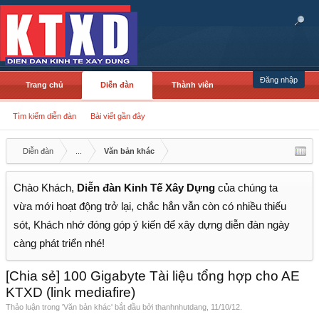
Đăng nhập
Trang chủ
Diễn đàn
Thành viên
Tìm kiếm diễn đàn
Bài viết gần đây
Diễn đàn
...
Văn bản khác
Chào Khách,
Diễn đàn Kinh Tế Xây Dựng
của chúng ta
vừa mới hoạt động trở lại, chắc hẳn vẫn còn có nhiều thiếu
sót, Khách nhớ đóng góp ý kiến để xây dựng diễn đàn ngày
càng phát triển nhé!
[Chia sẻ] 100 Gigabyte Tài liệu tổng hợp cho AE
KTXD (link mediafire)
Thảo luận trong '
Văn bản khác
' bắt đầu bởi
thanhnhutdang
,
11/10/12
.