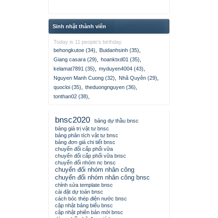
Sinh nhật thành viên
Today is 11 people's birthday.
behongkutoe (34)
,
Buidanhsinh (35)
,
Giang casara (29)
,
hoanktxd01 (35)
,
kelamat7891 (35)
,
myduyen4004 (43)
,
Nguyen Manh Cuong (32)
,
Nhã Quyên (29)
,
quocloi (35)
,
theduongnguyen (36)
,
tonthan02 (38)
,
bnsc2020
bảng dự thầu bnsc
bảng giá trị vật tư bnsc
bảng phân tích vật tư bnsc
bảng đơn giá chi tiết bnsc
chuyển đổi cấp phối vữa
chuyển đổi cấp phối vữa bnsc
chuyển đổi nhóm nc bnsc
chuyển đổi nhóm nhân công
chuyển đổi nhóm nhân công bnsc
chỉnh sửa template bnsc
cài đặt dự toán bnsc
cách bóc thép điện nước bnsc
cập nhật bảng biểu bnsc
cập nhật phiên bản mới bnsc