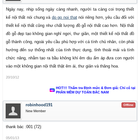
Ngày nay, nhịp sống ngày càng nhanh, người ta càng coi trọng thiết
kế nội thất nói chung và
do go noi that
nói riêng hơn, yêu cầu đối với
thiết kế nội thất cũng như chất lượng đồ gỗ nội thất cao hơn. Nội thất
đồ gỗ đẹp tạo không gian nghỉ ngơi, thư giãn, một thiết kế nội thất đồ
gỗ thành công, ngoài yêu cầu phù hợp với cá tính chủ nhân, còn phải
hướng đến sự thống nhất của tính thực dụng, tỉnh thoải mái và tính
chức năng, nhằm tạo ra bầu không khí êm dịu ấm áp đưa con người
vào một không gian nội thất thật êm ái, thư giản và thăng hoa.
20/10/12
HOT!!! Thẩm tra Định mức & Đơn giá: Chỉ có tại
PHẦN MỀM DỰ TOÁN BẮC NAM
robinhood191
Offline
New Member
thank bác :001 (72):
05/01/13