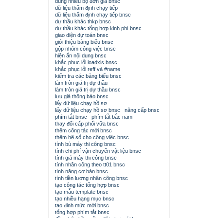
dùng nhiều bộ đơn giá bnsc
dữ liệu thẩm định chạy tiếp
dữ liệu thẩm định chạy tiếp bnsc
dự thầu khác thkp bnsc
dự thầu khác tổng hợp kinh phí bnsc
giao diện dự toán bnsc
giới thiệu bảng biểu bnsc
gộp nhóm công việc bnsc
hiện ẩn nội dung bnsc
khắc phục lỗi loadxls bnsc
khắc phục lỗi reff và #name
kiểm tra các bảng biểu bnsc
làm tròn giá trị dự thầu
làm tròn giá trị dự thầu bnsc
lưu giá thông báo bnsc
lấy dữ liệu chạy hồ sơ
lấy dữ liệu chạy hồ sơ bnsc
nâng cấp bnsc
phím tắt bnsc
phím tắt bắc nam
thay đổi cấp phối vữa bnsc
thêm công tác mới bnsc
thêm hệ số cho công việc bnsc
tính bù máy thi công bnsc
tính chi phí vận chuyển vật liệu bnsc
tính giá máy thi công bnsc
tính nhân công theo tt01 bnsc
tính năng cơ bản bnsc
tính tiền lương nhân công bnsc
tạo công tác tổng hợp bnsc
tạo mẫu template bnsc
tạo nhiều hạng mục bnsc
tạo định mức mới bnsc
tổng hợp phím tắt bnsc