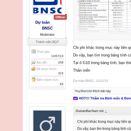
Offline
Dự toán
BNSC
Moderator
Thành viên BQT
Chi phí khác trong mục này liên 
Tham gia:
Do vậy, bạn tìm trong bảng tính c
13/07/13
Tại ô G10 trong bảng tính, bạn th
Bài viết:
258
Đã được thích:
Thân mến
315
Điểm thành tích:
Dự toán BNSC
,
12/11/14
63
HuyManUtd
thích bài này.
HOT!!! Thẩm tra Định mức & Đơ
DutoanBacNam nói:
↑
Chi phí khác trong mục này liên 
Do vậy, bạn tìm trong bảng tính củ