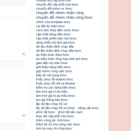
chuyển đổi cấp phối vữa
chuyển đổi cấp phối vữa bnsc
chuyển đổi nhóm nc bnsc
chuyển đổi nhóm nhân công
chuyển đổi nhóm nhân công bnsc
chỉnh sửa template bnsc
cài đặt dự toán bnsc
cách bóc thép điện nước bnsc
cập nhật bảng biểu bnsc
cập nhật phiên bản mới bnsc
dùng nhiều bộ đơn giá bnsc
dữ liệu thẩm định chạy tiếp
dữ liệu thẩm định chạy tiếp bnsc
#2
dự thầu khác thkp bnsc
dự thầu khác tổng hợp kinh phí bnsc
giao diện dự toán bnsc
giới thiệu bảng biểu bnsc
gộp nhóm công việc bnsc
hiện ẩn nội dung bnsc
khắc phục lỗi loadxls bnsc
khắc phục lỗi reff và #name
kiểm tra các bảng biểu bnsc
làm tròn giá trị dự thầu
làm tròn giá trị dự thầu bnsc
lưu giá thông báo bnsc
lấy dữ liệu chạy hồ sơ
lấy dữ liệu chạy hồ sơ bnsc
nâng cấp bnsc
phím tắt bnsc
phím tắt bắc nam
#3
thay đổi cấp phối vữa bnsc
thêm công tác mới bnsc
thêm hệ số cho công việc bnsc
tính bù máy thi công bnsc