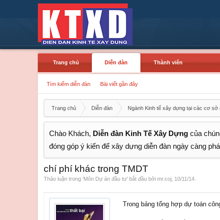
Trang chủ
Diễn đàn
Thành viên
Tìm kiếm diễn đàn
Bài viết gần đây
Trang chủ
Diễn đàn
Ngành Kinh tế xây dựng tại các cơ sở 
Chào Khách,
Diễn đàn Kinh Tế Xây Dựng
của chúng
đóng góp ý kiến để xây dựng diễn đàn ngày càng phát
chí phí khác trong TMDT
Thảo luận trong '
Môn Dự án đầu tư
' bắt đầu bởi
mr.coj
,
10/11/14
.
Trong bảng tổng hợp dự toán công 