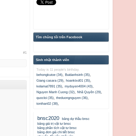
Tìm chúng tôi trên Facebook
#1
Sinh nhật thành viên
Today is 11 people's birthday.
behongkutoe (34)
,
Buidanhsinh (35)
,
Giang casara (29)
,
hoanktxd01 (35)
,
kelamat7891 (35)
,
myduyen4004 (43)
,
Nguyen Manh Cuong (32)
,
Nhã Quyên (29)
,
quocloi (35)
,
theduongnguyen (36)
,
tonthan02 (38)
,
bnsc2020
bảng dự thầu bnsc
bảng giá trị vật tư bnsc
bảng phân tích vật tư bnsc
bảng đơn giá chi tiết bnsc