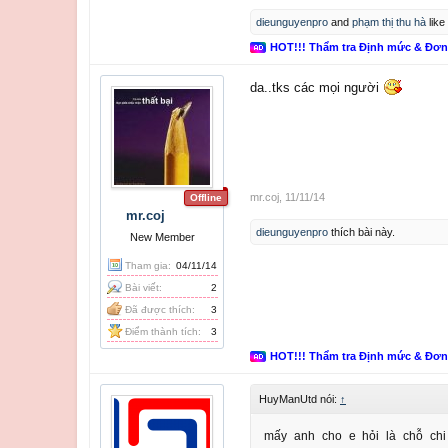
dieunguyenpro
and
phạm thị thu hà
like 
HOT!!! Thẩm tra Định mức & Đơ
da..tks các mọi người
mr.coj
,
11/11/14
Offline
mr.coj
dieunguyenpro
thích bài này.
New Member
Tham gia:
04/11/14
Bài viết:
2
Đã được thích:
3
Điểm thành tích:
3
HOT!!! Thẩm tra Định mức & Đơ
HuyManUtd nói:
↑
mấy anh cho e hỏi là chỗ chi