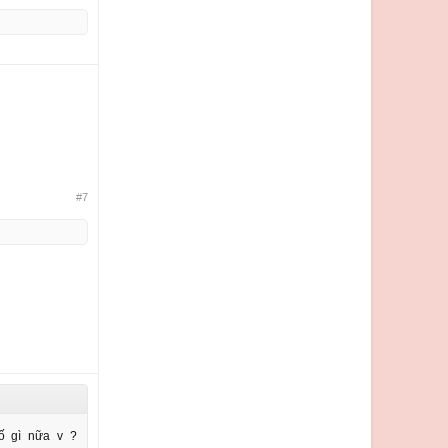
#7
số gì nữa v ?