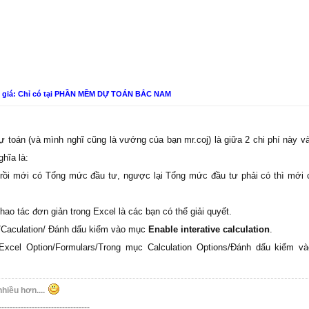
n giá: Chỉ có tại PHẦN MỀM DỰ TOÁN BẮC NAM
 toán (và mình nghĩ cũng là vướng của bạn mr.coj) là giữa 2 chi phí này 
ghĩa là:
n rồi mới có Tổng mức đầu tư, ngược lại Tổng mức đầu tư phải có thì mới 
hao tác đơn giản trong Excel là các bạn có thể giải quyết.
n/Caculation/ Đánh dấu kiểm vào mục
Enable interative calculation
.
 Excel Option/Formulars/Trong mục Calculation Options/Đánh dấu kiểm 
nhiều hơn....
---------------------------------