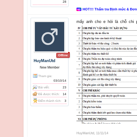
28
HOT!!! Thẩm tra Định mức & Đơ
mấy anh cho e hỏi là chỗ chi 
Offline
HuyManUtd
New Member
Tham gia:
03/10/14
Bài viết:
23
Đã được thích:
14
Điểm thành tích:
3
HuyManUtd
,
11/11/14