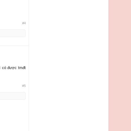
#4
hì có được tmđt
#5