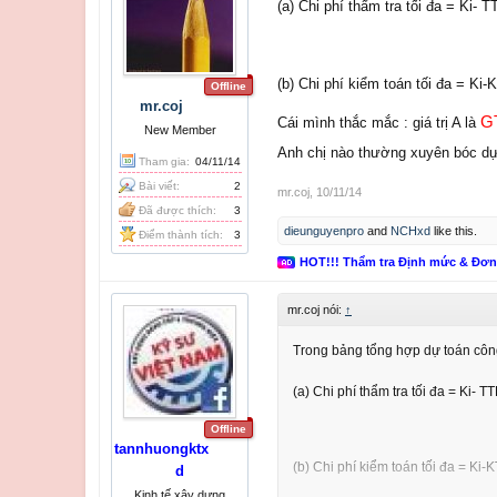
(a) Chi phí thẩm tra tối đa = Ki-
(b) Chi phí kiểm toán tối đa = Ki
Offline
mr.coj
G
Cái mình thắc mắc : giá trị A là
New Member
Anh chị nào thường xuyên bóc dự 
Tham gia:
04/11/14
Bài viết:
2
mr.coj
,
10/11/14
Đã được thích:
3
dieunguyenpro
and
NCHxd
like this.
Điểm thành tích:
3
HOT!!! Thẩm tra Định mức & Đơ
mr.coj nói:
↑
Trong bảng tổng hợp dự toán công 
(a) Chi phí thẩm tra tối đa = Ki- 
Offline
tannhuongktx
(b) Chi phí kiểm toán tối đa = Ki-
d
Kinh tế xây dựng