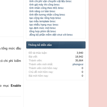
tính chi phí vận chuyển vật liệu bnsc
tính giá máy thi công bnsc
tính nhân công theo tt01 bnsc
tính năng cơ bản bnsc
tính tiền lương nhân công bnsc
tạo công tác tổng hợp bnsc
tạo mẫu template bnsc
tạo nhiều hạng mục bnsc
tạo định mức mới bnsc
tổng hợp phím tắt bnsc
đồng bộ phần mềm diệt virut với bnsc
Thống kê diễn đàn
và tổng mức đầu
Đề tài thảo luận:
3,940
Bài viết:
18,942
có chi phí kiểm
Thành viên:
35,664
Thành viên mới nhất:
phongvui
Thành viên mới hôm nay:
0
Chủ đề mới hôm nay:
0
Bài mới hôm nay:
0
vào mục
Enable