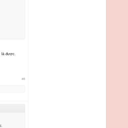
y là được.
#8
c.