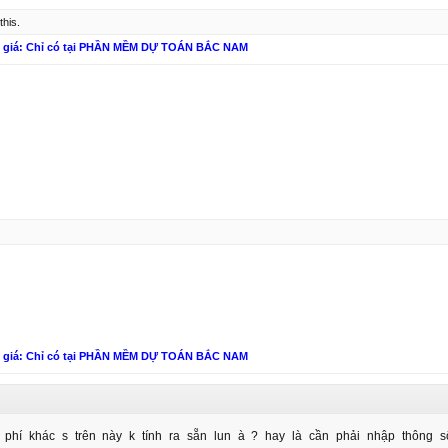
this.
n giá: Chỉ có tại PHẦN MỀM DỰ TOÁN BẮC NAM
n giá: Chỉ có tại PHẦN MỀM DỰ TOÁN BẮC NAM
 phí khác s trên này k tính ra sẵn lun à ? hay là cần phải nhập thông 