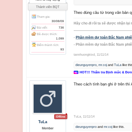
GT
Cái mình thắc mắc : giá trị A là
Thành viên BQT
Anh chị nào thường xuyên bóc dự 
Theo đúng câu từ trong văn bản qu
Tham gia:
30/08/09
Hãy cho đi rồi ta sẽ được nhận lại 
Bài viết:
736
-------------------------------------------------
Đã được thích:
-
Phần mềm dự toán Bắc Nam phiên 
1,099
- Phần mềm dự toán Bắc Nam phiê
Điểm thành tích:
93
tannhuongktxd
,
11/11/14
dieunguyenpro
,
mr.coj
and
TuLa
like thi
HOT!!! Thẩm tra Định mức & Đơ
Theo cách tính bạn ghi ở trên thì 
TuLa
,
11/11/14
Offline
TuLa
dieunguyenpro
and
mr.coj
like this.
Member