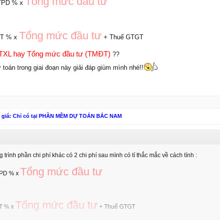
Tổng mức đầu tư
 TTPD % x
Tổng mức đầu tư
-KT % x
+ Thuế GTGT
TXL hay Tổng mức đầu tư (TMĐT)
??
toán trong giai đoạn này giải đáp giùm mình nhé!!
n giá: Chỉ có tại PHẦN MỀM DỰ TOÁN BẮC NAM
trình phần chi phí khác có 2 chi phí sau mình có tí thắc mắc về cách tính :
Tổng mức đầu tư
TTPD % x
Tổng mức đầu tư
KT % x
+ Thuế GTGT