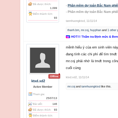
Đã được thích:
-
Phần mềm dự toán Bắc Nam phiên 
1,099
- Phần mềm dự toán Bắc Nam phiê
Điểm thành tích:
93
tannhuongktxd
,
11/11/14
thanh.bm
,
mr.coj
,
huyphan
and
1 other
HOT!!! Thẩm tra Định mức & Đơ
mềnh hiểu ý của em sinh viên này
đang tính các chi phí để tìm tmđt
mr.coj phải nhớ là tmđt trong côn
cuối cùng
Offline
ktxd.xd2
,
11/11/14
ktxd.xd2
mr.coj
and
tannhuongktxd
like this.
Active Member
Tham gia:
25/07/13
Bài viết:
146
Đã được thích:
93
Điểm thành tích: