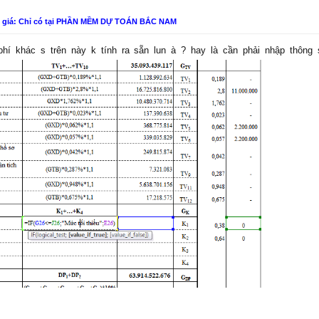
n giá: Chỉ có tại PHẦN MỀM DỰ TOÁN BẮC NAM
phí khác s trên này k tính ra sẵn lun à ? hay là cần phải nhập thông