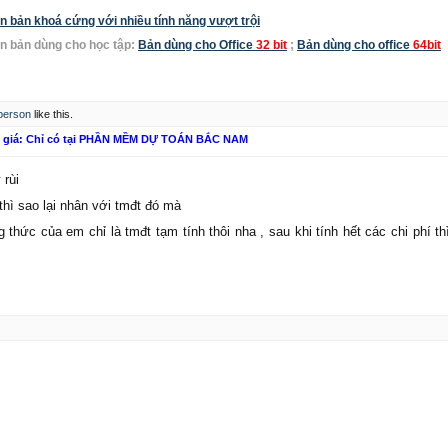
bản khoá cứng với nhiều tính năng vượt trội
n bản dùng cho học tập:
Bản dùng cho Office
32 bit
;
Bản dùng cho office
64bit
 person
like this.
n giá: Chỉ có tại PHẦN MỀM DỰ TOÁN BẮC NAM
 rùi
 thì sao lại nhân với tmđt đó mà
g thức của em chỉ là tmđt tạm tính thôi nha , sau khi tính hết các chi phí t