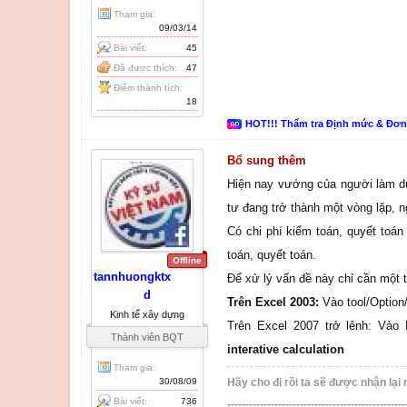
Tham gia:
09/03/14
Bài viết:
45
Đã được thích:
47
Điểm thành tích:
18
HOT!!! Thẩm tra Định mức & Đơ
Bổ sung thêm
Hiện nay vướng của người làm dự
tư đang trở thành một vòng lặp, n
Có chi phí kiểm toán, quyết toá
toán, quyết toán.
Offline
tannhuongktx
Để xử lý vấn đề này chỉ cần một t
d
Trên Excel 2003:
Vào tool/Optio
Kinh tế xây dựng
Trên Excel 2007 trở lênh: Vào
Thành viên BQT
interative calculation
Tham gia:
30/08/09
Hãy cho đi rồi ta sẽ được nhận lại 
Bài viết:
736
-------------------------------------------------