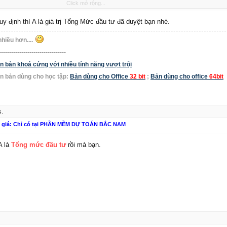
XL hay Tổng mức đầu tư (TMĐT)
Click mở rộng...
??
toán trong giai đoạn này giải đáp giùm mình nhé!!
y định thì A là giá trị Tổng Mức đầu tư đã duyệt bạn nhé.
nhiều hơn....
---------------------------------
bản khoá cứng với nhiều tính năng vượt trội
n bản dùng cho học tập:
Bản dùng cho Office
32 bit
;
Bản dùng cho office
64bit
s.
n giá: Chỉ có tại PHẦN MỀM DỰ TOÁN BẮC NAM
A là
Tổng mức đầu tư
rồi mà bạn.