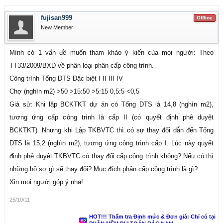
fujisan999
Offline
New Member
Mình có 1 vấn đề muốn tham khảo ý kiến của mọi người: Theo
TT33/2009/BXD về phân loại phân cấp công trình.
Công trình Tổng DTS Đặc biệt I II III IV
Chợ (nghìn m2) >50 >15:50 >5:15 0,5:5 <0,5
Giả sử: Khi lập BCKTKT dự án có Tổng DTS là 14,8 (nghìn m2),
tương ứng cấp công trình là cấp II (có quyết định phê duyệt
BCKTKT). Nhưng khi Lập TKBVTC thì có sự thay đổi dẫn đến Tổng
DTS là 15,2 (nghìn m2), tương ứng công trình cấp I. Lúc này quyết
định phê duyệt TKBVTC có thay đổi cấp công trình không? Nếu có thì
những hồ sơ gì sẽ thay đổi? Mục đích phân cấp công trình là gì?
Xin mọi người góp ý nha!
25/10/11
HOT!!! Thẩm tra Định mức & Đơn giá: Chỉ có tại