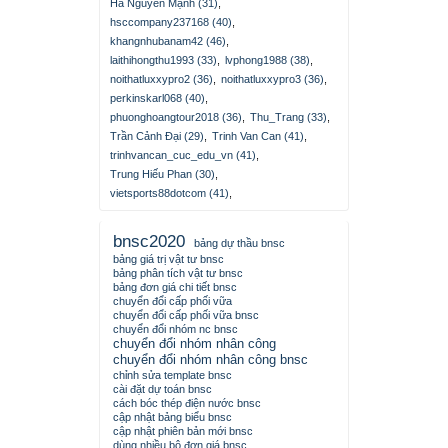
Hà Nguyễn Mạnh (31)
,
hsccompany237168 (40)
,
khangnhubanam42 (46)
,
laithihongthu1993 (33)
,
lvphong1988 (38)
,
noithatluxxypro2 (36)
,
noithatluxxypro3 (36)
,
perkinskarl068 (40)
,
phuonghoangtour2018 (36)
,
Thu_Trang (33)
,
Trần Cảnh Đại (29)
,
Trinh Van Can (41)
,
trinhvancan_cuc_edu_vn (41)
,
Trung Hiếu Phan (30)
,
vietsports88dotcom (41)
,
bnsc2020
bảng dự thầu bnsc
bảng giá trị vật tư bnsc
bảng phân tích vật tư bnsc
bảng đơn giá chi tiết bnsc
chuyển đổi cấp phối vữa
chuyển đổi cấp phối vữa bnsc
chuyển đổi nhóm nc bnsc
chuyển đổi nhóm nhân công
chuyển đổi nhóm nhân công bnsc
chỉnh sửa template bnsc
cài đặt dự toán bnsc
cách bóc thép điện nước bnsc
cập nhật bảng biểu bnsc
cập nhật phiên bản mới bnsc
dùng nhiều bộ đơn giá bnsc