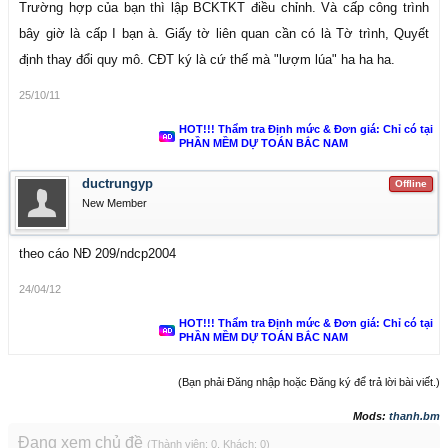
Trường hợp của bạn thì lập BCKTKT điều chỉnh. Và cấp công trình
bây giờ là cấp I bạn à. Giấy tờ liên quan cần có là Tờ trình, Quyết
định thay đổi quy mô. CĐT ký là cứ thế mà "lượm lúa" ha ha ha.
25/10/11
HOT!!! Thẩm tra Định mức & Đơn giá: Chỉ có tại
PHẦN MỀM DỰ TOÁN BẮC NAM
ductrungyp
Offline
New Member
theo cáo NĐ 209/ndcp2004
24/04/12
HOT!!! Thẩm tra Định mức & Đơn giá: Chỉ có tại
PHẦN MỀM DỰ TOÁN BẮC NAM
(Bạn phải Đăng nhập hoặc Đăng ký để trả lời bài viết.)
Mods:
thanh.bm
Đang xem chủ đề
(Thành viên: 0, Khách: 0)