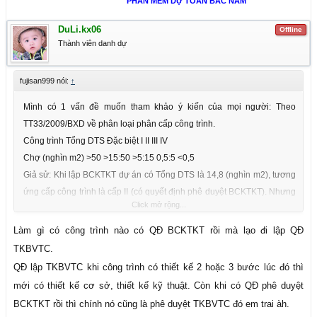
PHẦN MỀM DỰ TOÁN BẮC NAM
DuLi.kx06
Offline
Thành viên danh dự
fujisan999 nói:
↑
Mình có 1 vấn đề muốn tham khảo ý kiến của mọi người: Theo
TT33/2009/BXD về phân loại phân cấp công trình.
Công trình Tổng DTS Đặc biệt I II III IV
Chợ (nghìn m2) >50 >15:50 >5:15 0,5:5 <0,5
Giả sử: Khi lập BCKTKT dự án có Tổng DTS là 14,8 (nghìn m2), tương
ứng cấp công trình là cấp II (có quyết định phê duyệt BCKTKT). Nhưng
Click mở rộng...
khi Lập TKBVTC thì có sự thay đổi dẫn đến Tổng DTS là 15,2 (nghìn
m2), tương ứng công trình cấp I. Lúc này quyết định phê duyệt
Làm gì có công trình nào có QĐ BCKTKT rồi mà lạo đi lập QĐ
TKBVTC có thay đổi cấp công trình không? Nếu có thì những hồ sơ gì
TKBVTC.
sẽ thay đổi? Mục đích phân cấp công trình là gì?
QĐ lập TKBVTC khi công trình có thiết kế 2 hoặc 3 bước lúc đó thì
Xin mọi người góp ý nha!
mới có thiết kế cơ sở, thiết kế kỹ thuật. Còn khi có QĐ phê duyệt
BCKTKT rồi thì chính nó cũng là phê duyệt TKBVTC đó em trai àh.