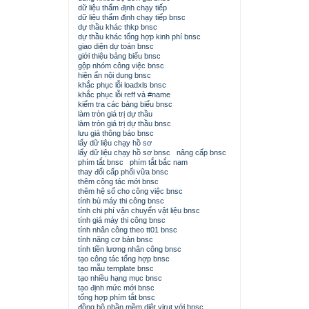
dữ liệu thẩm định chạy tiếp
dữ liệu thẩm định chạy tiếp bnsc
dự thầu khác thkp bnsc
dự thầu khác tổng hợp kinh phí bnsc
giao diện dự toán bnsc
giới thiệu bảng biểu bnsc
gộp nhóm công việc bnsc
hiện ẩn nội dung bnsc
khắc phục lỗi loadxls bnsc
khắc phục lỗi reff và #name
kiểm tra các bảng biểu bnsc
làm tròn giá trị dự thầu
làm tròn giá trị dự thầu bnsc
lưu giá thông báo bnsc
lấy dữ liệu chạy hồ sơ
lấy dữ liệu chạy hồ sơ bnsc
nâng cấp bnsc
phím tắt bnsc
phím tắt bắc nam
thay đổi cấp phối vữa bnsc
thêm công tác mới bnsc
thêm hệ số cho công việc bnsc
tính bù máy thi công bnsc
tính chi phí vận chuyển vật liệu bnsc
tính giá máy thi công bnsc
tính nhân công theo tt01 bnsc
tính năng cơ bản bnsc
tính tiền lương nhân công bnsc
tạo công tác tổng hợp bnsc
tạo mẫu template bnsc
tạo nhiều hạng mục bnsc
tạo định mức mới bnsc
tổng hợp phím tắt bnsc
đồng bộ phần mềm diệt virut với bnsc