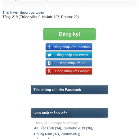
Thành viên đang trực tuyến
Tổng: 219 (Thành viên: 0, Khách: 197, Robots: 22)
Đăng ký!
Đăng nhập với Facebook
Đăng nhập với Twitter
Đăng nhập với VK
Đăng nhập với Google
Tìm chúng tôi trên Facebook
Sinh nhật thành viên
Today is 19 people's birthday.
An Trần Bình (34)
,
baohotbc2019 (36)
,
Chung Ninh (37)
,
danhdai86 ()
,