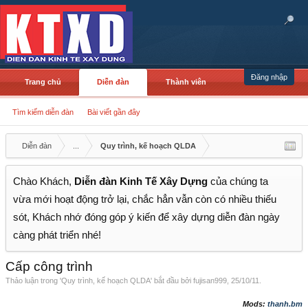
Đăng nhập
Trang chủ
Diễn đàn
Thành viên
Tìm kiếm diễn đàn
Bài viết gần đây
Diễn đàn
...
Quy trình, kế hoạch QLDA
Chào Khách,
Diễn đàn Kinh Tế Xây Dựng
của chúng ta
vừa mới hoạt động trở lại, chắc hẳn vẫn còn có nhiều thiếu
sót, Khách nhớ đóng góp ý kiến để xây dựng diễn đàn ngày
càng phát triển nhé!
Cấp công trình
Thảo luận trong '
Quy trình, kế hoạch QLDA
' bắt đầu bởi
fujisan999
,
25/10/11
.
Mods:
thanh.bm