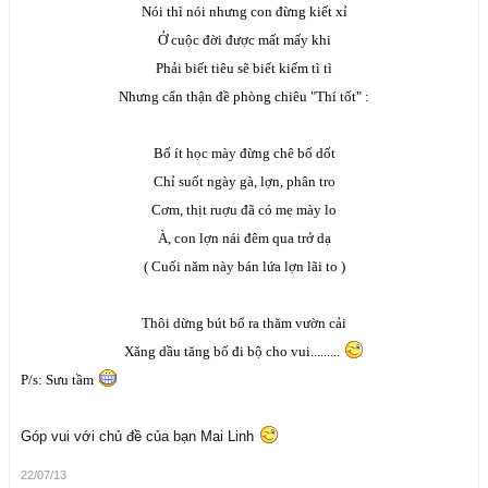
Nói thì nói nhưng con đừng kiết xỉ
Ở cuộc đời được mất mấy khi
Phải biết tiêu sẽ biết kiếm tì tì
Nhưng cẩn thận đề phòng chiêu "Thí tốt" :
Bố ít học mày đừng chê bố dốt
Chỉ suốt ngày gà, lợn, phân tro
Cơm, thịt ruợu đã có mẹ mày lo
À, con lợn nái đêm qua trở dạ
( Cuối năm này bán lứa lợn lãi to )
Thôi dừng bút bổ ra thăm vườn cải
Xăng dầu tăng bố đi bộ cho vui.........
P/s: Sưu tầm
Góp vui với chủ đề của bạn Mai Linh
22/07/13