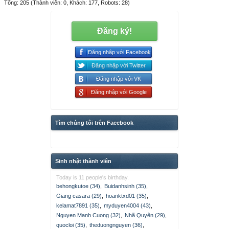
Tổng: 205 (Thành viên: 0, Khách: 177, Robots: 28)
Đăng ký!
Đăng nhập với Facebook
Đăng nhập với Twitter
Đăng nhập với VK
Đăng nhập với Google
Tìm chúng tôi trên Facebook
Sinh nhật thành viên
Today is 11 people's birthday.
behongkutoe (34)
,
Buidanhsinh (35)
,
Giang casara (29)
,
hoanktxd01 (35)
,
kelamat7891 (35)
,
myduyen4004 (43)
,
Nguyen Manh Cuong (32)
,
Nhã Quyên (29)
,
quocloi (35)
,
theduongnguyen (36)
,