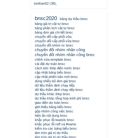
tonthan02 (38)
,
bnsc2020
bảng dự thầu bnsc
bảng giá trị vật tư bnsc
bảng phân tích vật tư bnsc
bảng đơn giá chi tiết bnsc
chuyển đổi cấp phối vữa
chuyển đổi cấp phối vữa bnsc
chuyển đổi nhóm nc bnsc
chuyển đổi nhóm nhân công
chuyển đổi nhóm nhân công bnsc
chỉnh sửa template bnsc
cài đặt dự toán bnsc
cách bóc thép điện nước bnsc
cập nhật bảng biểu bnsc
cập nhật phiên bản mới bnsc
dùng nhiều bộ đơn giá bnsc
dữ liệu thẩm định chạy tiếp
dữ liệu thẩm định chạy tiếp bnsc
dự thầu khác thkp bnsc
dự thầu khác tổng hợp kinh phí bnsc
giao diện dự toán bnsc
giới thiệu bảng biểu bnsc
gộp nhóm công việc bnsc
hiện ẩn nội dung bnsc
khắc phục lỗi loadxls bnsc
khắc phục lỗi reff và #name
kiểm tra các bảng biểu bnsc
làm tròn giá trị dự thầu
làm tròn giá trị dự thầu bnsc