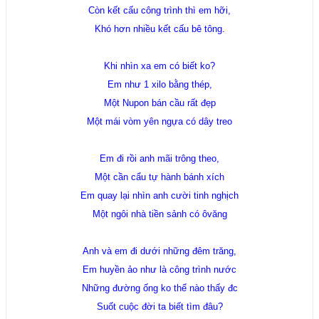
Còn kết cấu công trình thì em hỡi,
Khó hơn nhiều kết cấu bê tông.
Khi nhìn xa em có biết ko?
Em như 1 xilo bằng thép,
Một Nupon bán cầu rất đẹp
Một mái vòm yên ngựa có dây treo
Em đi rồi anh mãi trông theo,
Một cần cẩu tự hành bánh xích
Em quay lại nhìn anh cười tinh nghịch
Một ngôi nhà tiền sảnh có ôvăng
Anh và em đi dưới những đêm trăng,
Em huyền ảo như là công trình nước
Những đường ống ko thể nào thấy đc
Suốt cuộc đời ta biết tìm đâu?