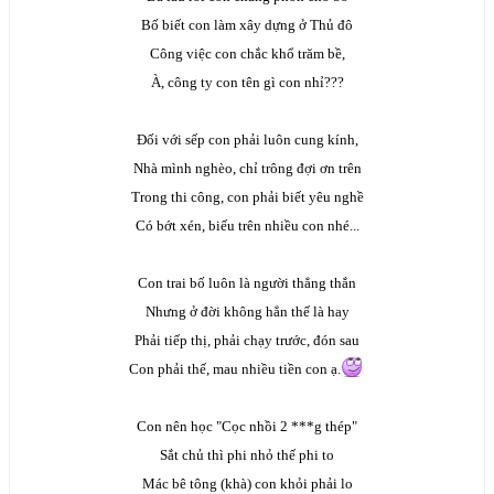
Bố biết con làm xây dựng ở Thủ đô
Công việc con chắc khổ trăm bề,
À, công ty con tên gì con nhỉ???
Đối với sếp con phải luôn cung kính,
Nhà mình nghèo, chỉ trông đợi ơn trên
Trong thi công, con phải biết yêu nghề
Có bớt xén, biếu trên nhiều con nhé...
Con trai bố luôn là người thẳng thắn
Nhưng ở đời không hẳn thế là hay
Phải tiếp thị, phải chạy trước, đón sau
Con phải thế, mau nhiều tiền con ạ.
Con nên học "Cọc nhồi 2 ***g thép"
Sắt chủ thì phi nhỏ thế phi to
Mác bê tông (khà) con khỏi phải lo