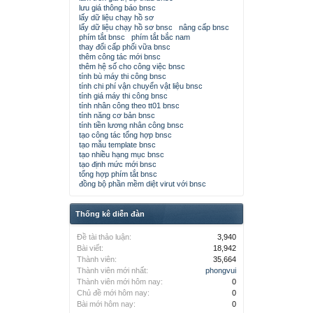
lưu giá thông báo bnsc
lấy dữ liệu chạy hồ sơ
lấy dữ liệu chạy hồ sơ bnsc
nâng cấp bnsc
phím tắt bnsc
phím tắt bắc nam
thay đổi cấp phối vữa bnsc
thêm công tác mới bnsc
thêm hệ số cho công việc bnsc
tính bù máy thi công bnsc
tính chi phí vận chuyển vật liệu bnsc
tính giá máy thi công bnsc
tính nhân công theo tt01 bnsc
tính năng cơ bản bnsc
tính tiền lương nhân công bnsc
tạo công tác tổng hợp bnsc
tạo mẫu template bnsc
tạo nhiều hạng mục bnsc
tạo định mức mới bnsc
tổng hợp phím tắt bnsc
đồng bộ phần mềm diệt virut với bnsc
Thống kê diễn đàn
Đề tài thảo luận:
3,940
Bài viết:
18,942
Thành viên:
35,664
Thành viên mới nhất:
phongvui
Thành viên mới hôm nay:
0
Chủ đề mới hôm nay:
0
Bài mới hôm nay:
0