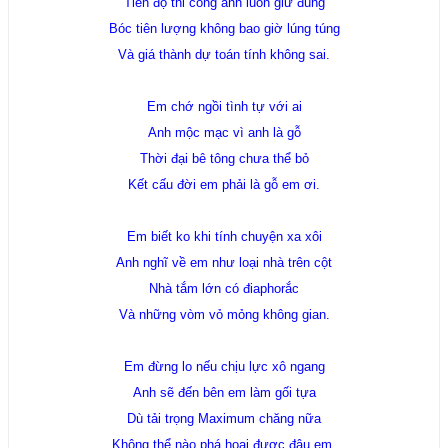
Tiến độ thi công anh luôn giữ đúng
Bóc tiên lượng không bao giờ lúng túng
Và giá thành dự toán tính không sai.
Em chớ ngồi tình tự với ai
Anh mộc mạc vì anh là gỗ
Thời đại bê tông chưa thể bỏ
Kết cấu đời em phải là gỗ em ơi.
Em biết ko khi tính chuyện xa xôi
Anh nghĩ về em như loại nhà trên cột
Nhà tắm lớn có điaphorắc
Và những vòm vỏ mỏng không gian.
Em đừng lo nếu chịu lực xô ngang
Anh sẽ đến bên em làm gối tựa
Dù tải trọng Maximum chăng nữa
Không thể nào phá hoại được đâu em.