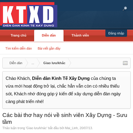
Đăng nhập
Trang chủ
Diễn đàn
Thành viên
Tìm kiếm diễn đàn
Bài viết gần đây
Diễn đàn
...
Giao lưu/khác
Chào Khách,
Diễn đàn Kinh Tế Xây Dựng
của chúng ta
vừa mới hoạt động trở lại, chắc hẳn vẫn còn có nhiều thiếu
sót, Khách nhớ đóng góp ý kiến để xây dựng diễn đàn ngày
càng phát triển nhé!
Các bài thơ hay nói về sinh viên Xây Dựng - Sưu
tầm
Thảo luận trong '
Giao lưu/khác
' bắt đầu bởi
Mai_Linh
,
20/07/13
.