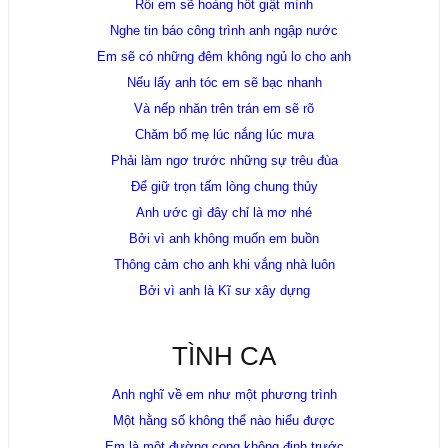
Rồi em sẽ hoảng hốt giật mình
Nghe tin báo công trình anh ngập nước
Em sẽ có những đêm không ngủ lo cho anh
Nếu lấy anh tóc em sẽ bạc nhanh
Và nếp nhăn trên trán em sẽ rõ
Chăm bố mẹ lúc nắng lúc mưa
Phải làm ngơ trước những sự trêu đùa
Để giữ trọn tấm lòng chung thủy
Anh ước gì đây chỉ là mơ nhé
Bởi vì anh không muốn em buồn
Thông cảm cho anh khi vắng nhà luôn
Bởi vì anh là Kĩ sư xây dựng
TÌNH CA
Anh nghĩ về em như một phương trình
Một hằng số không thể nào hiểu được
Em là một đường cong không định trước