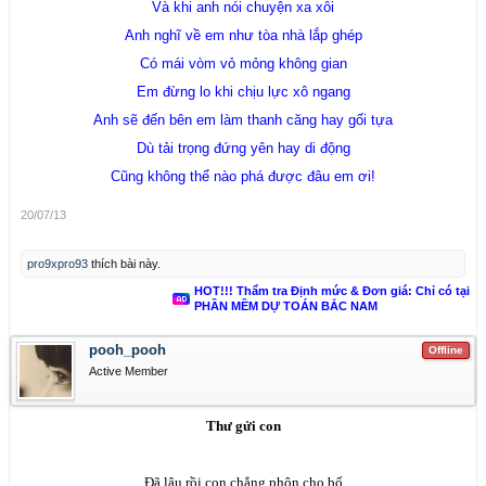
Và khi anh nói chuyện xa xôi
Anh nghĩ về em như tòa nhà lắp ghép
Có mái vòm vỏ mỏng không gian
Em đừng lo khi chịu lực xô ngang
Anh sẽ đến bên em làm thanh căng hay gối tựa
Dù tải trọng đứng yên hay di động
Cũng không thể nào phá được đâu em ơi!
20/07/13
pro9xpro93
thích bài này.
HOT!!! Thẩm tra Định mức & Đơn giá: Chỉ có tại
PHẦN MỀM DỰ TOÁN BẮC NAM
pooh_pooh
Offline
Active Member
Thư gửi con
Đã lâu rồi con chẳng phôn cho bố