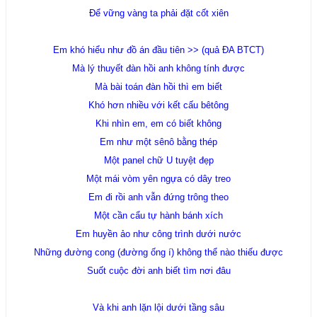
Để vững vàng ta phải đặt cốt xiên
Em khó hiểu như đồ án đầu tiên >> (quả ĐA BTCT)
Mà lý thuyết đàn hồi anh không tính được
Mà bài toán đàn hồi thì em biết
Khó hơn nhiều với kết cấu bêtông
Khi nhìn em, em có biết không
Em như một sênô bằng thép
Một panel chữ U tuyệt đẹp
Một mái vòm yên ngựa có dây treo
Em đi rồi anh vẫn đứng trông theo
Một cần cẩu tự hành bánh xích
Em huyền ảo như công trình dưới nước
Những đường cong (đường ống í) không thể nào thiếu được
Suốt cuộc đời anh biết tìm nơi đâu
Và khi anh lặn lội dưới tầng sâu