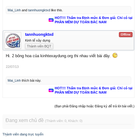
Mai_Linh
and
tannhuongktxd
like this.
HOT!!! Thẩm tra Định mức & Đơn giá: Chỉ có tại
PHẦN MỀM DỰ TOÁN BẮC NAM
tannhuongktxd
Offline
Kinh tế xây dựng
Thành viên BQT
Hi. 2 bông hoa của kinhtexaydung.org thi nhau viết bài đây.
22/07/13
Mai_Linh
thích bài này.
HOT!!! Thẩm tra Định mức & Đơn giá: Chỉ có tại
PHẦN MỀM DỰ TOÁN BẮC NAM
(Bạn phải Đăng nhập hoặc Đăng ký để trả lời bài viết.)
Đang xem chủ đề
(Thành viên: 0, Khách: 0)
Thành viên đang trực tuyến