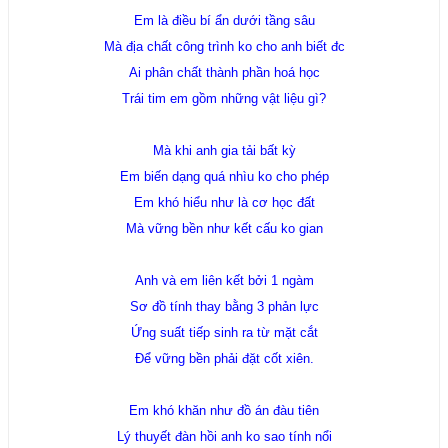
Em là điều bí ẩn dưới tầng sâu
Mà địa chất công trình ko cho anh biết đc
Ai phân chất thành phần hoá học
Trái tim em gồm những vật liệu gì?
Mà khi anh gia tải bất kỳ
Em biến dạng quá nhìu ko cho phép
Em khó hiểu như là cơ học đất
Mà vững bền như kết cấu ko gian
Anh và em liên kết bởi 1 ngàm
Sơ đồ tính thay bằng 3 phản lực
Ứng suất tiếp sinh ra từ mặt cắt
Để vững bền phải đặt cốt xiên.
Em khó khăn như đồ án đàu tiên
Lý thuyết đàn hồi anh ko sao tính nổi