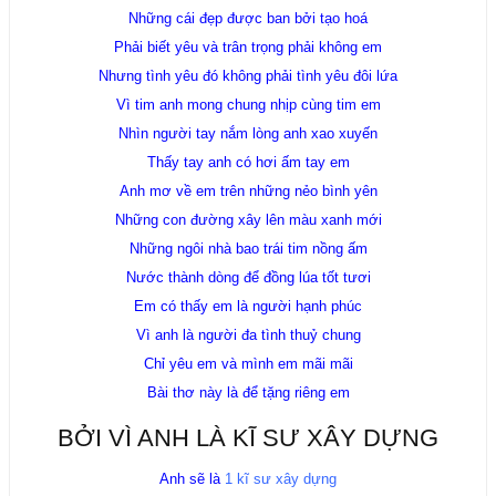
Những cái đẹp được ban bởi tạo hoá
Phải biết yêu và trân trọng phải không em
Nhưng tình yêu đó không phải tình yêu đôi lứa
Vì tim anh mong chung nhịp cùng tim em
Nhìn người tay nắm lòng anh xao xuyến
Thấy tay anh có hơi ấm tay em
Anh mơ về em trên những nẻo bình yên
Những con đường xây lên màu xanh mới
Những ngôi nhà bao trái tim nồng ấm
Nước thành dòng để đồng lúa tốt tươi
Em có thấy em là người hạnh phúc
Vì anh là người đa tình thuỷ chung
Chỉ yêu em và mình em mãi mãi
Bài thơ này là để tặng riêng em
BỞI VÌ ANH LÀ KĨ SƯ XÂY DỰNG
Anh sẽ là
1 kĩ sư xây dựng