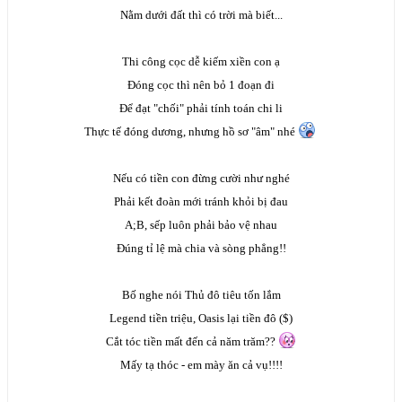
Nằm dưới đất thì có trời mà biết...
Thi công cọc dễ kiếm xiền con ạ
Đóng cọc thì nên bỏ 1 đoạn đi
Để đạt "chối" phải tính toán chi li
Thực tế đóng dương, nhưng hồ sơ "âm" nhé
Nếu có tiền con đừng cười như nghé
Phải kết đoàn mới tránh khỏi bị đau
A;B, sếp luôn phải bảo vệ nhau
Đúng tỉ lệ mà chia và sòng phẳng!!
Bố nghe nói Thủ đô tiêu tốn lắm
Legend tiền triệu, Oasis lại tiền đô ($)
Cắt tóc tiền mất đến cả năm trăm??
Mấy tạ thóc - em mày ăn cả vụ!!!!