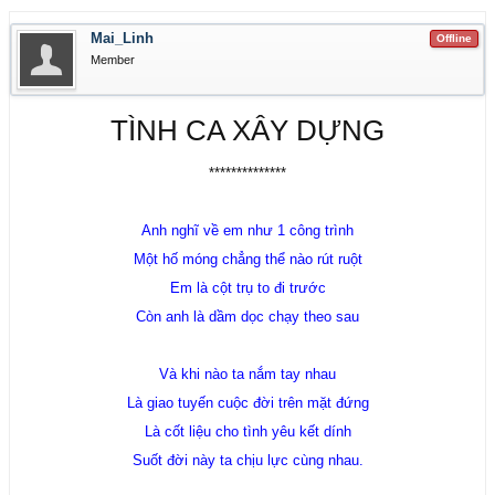
Mai_Linh
Offline
Member
TÌNH CA XÂY DỰNG
**************
Anh nghĩ về em như 1 công trình
Một hố móng chẳng thể nào rút ruột
Em là cột trụ to đi trước
Còn anh là dầm dọc chạy theo sau
Và khi nào ta nắm tay nhau
Là giao tuyến cuộc đời trên mặt đứng
Là cốt liệu cho tình yêu kết dính
Suốt đời này ta chịu lực cùng nhau.