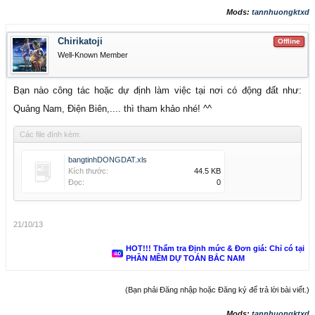
Mods:
tannhuongktxd
Chirikatoji
Offline
Well-Known Member
Bạn nào công tác hoặc dự định làm việc tại nơi có động đất như:
Quảng Nam, Điện Biên,.... thì tham khảo nhé! ^^
Các file đính kèm:
bangtinhDONGDAT.xls
Kích thước:
44.5 KB
Đọc:
0
21/10/13
HOT!!! Thẩm tra Định mức & Đơn giá: Chỉ có tại
PHẦN MỀM DỰ TOÁN BẮC NAM
(Bạn phải Đăng nhập hoặc Đăng ký để trả lời bài viết.)
Mods:
tannhuongktxd