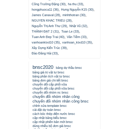
Công Trường Đặng (30)
,
ha thu (33)
,
hongphuoca11 (36)
,
Hưng Nguyễn K15 (30)
,
James Canaval (28)
,
minhthotran (30)
,
NGUYEN KHAC TRIEU (28)
,
Nguyễn Thị Anh Thư (29)
,
Nhật Vũ (32)
,
THÀNH ĐẠT 2 (31)
,
Toan Le (33)
,
Tuan Anh Đep Trai (40)
,
Văn Tiềm (33)
,
vanhoanktxd10 (35)
,
vanhoan_ktxd10 (35)
,
Xây Dựng Kiến Trúc (39)
,
Đào Đăng Hải (33)
,
bnsc2020
bảng dự thầu bnsc
bảng giá trị vật tư bnsc
bảng phân tích vật tư bnsc
bảng đơn giá chi tiết bnsc
chuyển đổi cấp phối vữa
chuyển đổi cấp phối vữa bnsc
chuyển đổi nhóm nc bnsc
chuyển đổi nhóm nhân công
chuyển đổi nhóm nhân công bnsc
chỉnh sửa template bnsc
cài đặt dự toán bnsc
cách bóc thép điện nước bnsc
cập nhật bảng biểu bnsc
cập nhật phiên bản mới bnsc
dùng nhiều bộ đơn giá bnsc