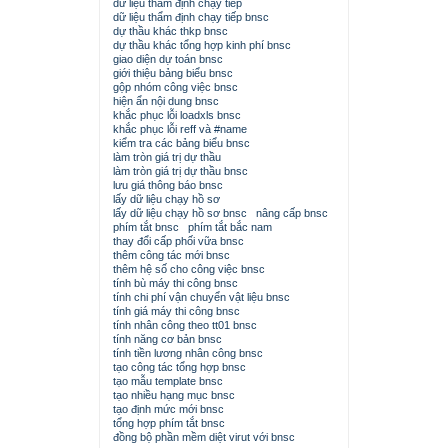
dữ liệu thẩm định chạy tiếp
dữ liệu thẩm định chạy tiếp bnsc
dự thầu khác thkp bnsc
dự thầu khác tổng hợp kinh phí bnsc
giao diện dự toán bnsc
giới thiệu bảng biểu bnsc
gộp nhóm công việc bnsc
hiện ẩn nội dung bnsc
khắc phục lỗi loadxls bnsc
khắc phục lỗi reff và #name
kiểm tra các bảng biểu bnsc
làm tròn giá trị dự thầu
làm tròn giá trị dự thầu bnsc
lưu giá thông báo bnsc
lấy dữ liệu chạy hồ sơ
lấy dữ liệu chạy hồ sơ bnsc
nâng cấp bnsc
phím tắt bnsc
phím tắt bắc nam
thay đổi cấp phối vữa bnsc
thêm công tác mới bnsc
thêm hệ số cho công việc bnsc
tính bù máy thi công bnsc
tính chi phí vận chuyển vật liệu bnsc
tính giá máy thi công bnsc
tính nhân công theo tt01 bnsc
tính năng cơ bản bnsc
tính tiền lương nhân công bnsc
tạo công tác tổng hợp bnsc
tạo mẫu template bnsc
tạo nhiều hạng mục bnsc
tạo định mức mới bnsc
tổng hợp phím tắt bnsc
đồng bộ phần mềm diệt virut với bnsc