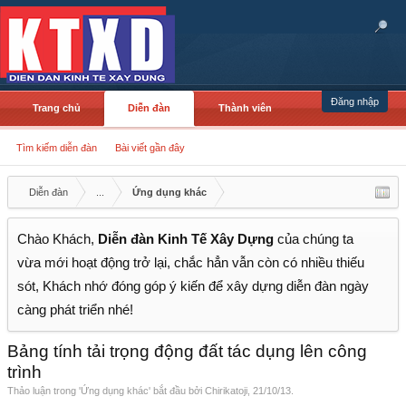
Đăng nhập
Trang chủ
Diễn đàn
Thành viên
Tìm kiếm diễn đàn
Bài viết gần đây
Diễn đàn
...
Ứng dụng khác
Chào Khách,
Diễn đàn Kinh Tế Xây Dựng
của chúng ta
vừa mới hoạt động trở lại, chắc hẳn vẫn còn có nhiều thiếu
sót, Khách nhớ đóng góp ý kiến để xây dựng diễn đàn ngày
càng phát triển nhé!
Bảng tính tải trọng động đất tác dụng lên công
trình
Thảo luận trong '
Ứng dụng khác
' bắt đầu bởi
Chirikatoji
,
21/10/13
.